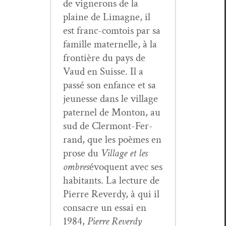
de vignerons de la
plaine de Limagne, il
est franc-com­tois par sa
famille mater­nelle, à la
fron­tière du pays de
Vaud en Suisse. Il a
passé son enfance et sa
jeunesse dans le vil­lage
pater­nel de Mon­ton, au
sud de Cler­mont-Fer­
rand, que les poèmes en
prose du
Vil­lage et les
ombres
évo­quent avec ses
habi­tants. La lec­ture de
Pierre Reverdy, à qui il
con­sacre un essai en
1984,
Pierre Reverdy