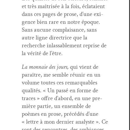
et très maîtrisée à la fois, éclataient
dans ces pages de prose, d’une exi­
gence bien rare en notre époque.
Sans aucune com­plai­sance, sans
autre ligne direc­trice que la
recherche inlass­able­ment reprise de
la vérité de l’être.
La mon­naie des jours,
qui vient de
paraître, me sem­ble réu­nir en un
vol­ume toutes ces remar­quables
qual­ités. « Un passé en forme de
traces » offre d’abord, en une pre­
mière par­tie, un ensem­ble de
poèmes en prose, précédés d’une
« let­tre à mon dernier ana­lyste ». Ce
sont des ren­con­tres, des ambiances,