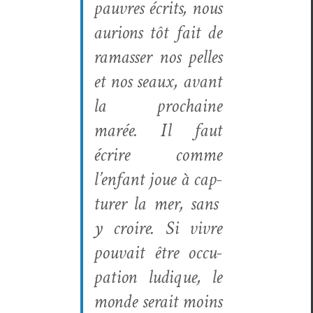
pau­vres écrits, nous
auri­ons tôt fait de
ramass­er nos pelles
et nos seaux, avant
la prochaine
marée. Il faut
écrire comme
l’enfant joue à cap­
tur­er la mer, sans
y croire. Si vivre
pou­vait être occu­
pa­tion ludique, le
monde serait moins