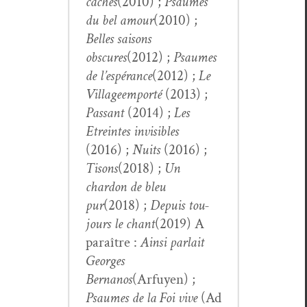
cachés
(2010) ;
Psaumes
du bel amour
(2010) ;
Belles saisons
obscures
(2012) ;
Psaumes
de l’espérance
(2012) ;
Le
Vil­lage
emporté
(2013) ;
Pas­sant
(2014) ;
Les
Etreintes invis­i­bles
(2016) ;
Nuits
(2016) ;
Tisons
(2018) ;
Un
chardon de bleu
pur
(2018) ;
Depuis tou­
jours le chant
(2019) A
paraître :
Ain­si par­lait
Georges
Bernanos
(Arfuyen) ;
Psaumes de la Foi vive
(Ad