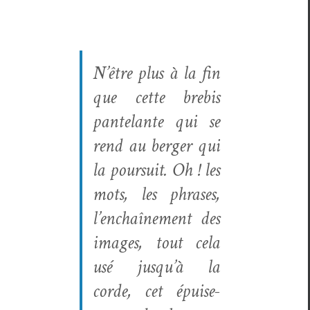
N’être plus à la fin
que cette bre­bis
pan­te­lante qui se
rend au berg­er qui
la pour­suit. Oh ! les
mots, les phras­es,
l’enchaînement des
images, tout cela
usé jusqu’à la
corde, cet épuise­