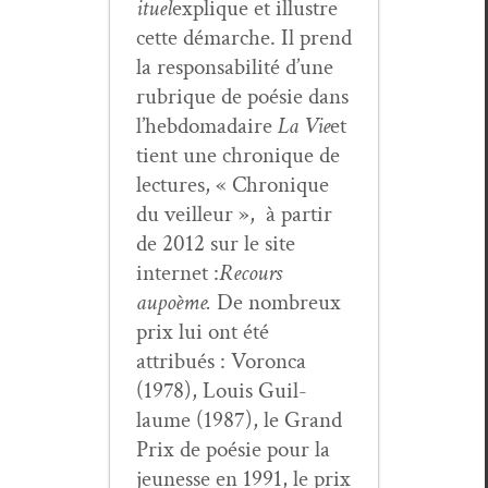
ituel
explique et illus­tre
cette démarche. Il prend
la respon­s­abil­ité d’une
rubrique de poésie dans
l’hebdomadaire
La Vie
et
tient une chronique de
lec­tures, « Chronique
du veilleur », à par­tir
de 2012 sur le site
inter­net :
Recours
au
poème.
De nom­breux
prix lui ont été
attribués : Voron­ca
(1978), Louis Guil­
laume (1987), le Grand
Prix de poésie pour la
jeunesse en 1991, le prix