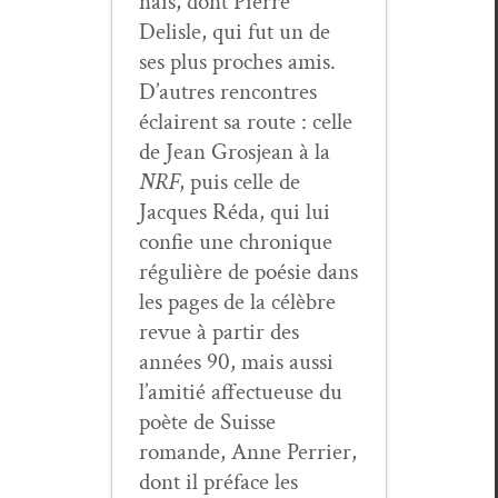
nais, dont Pierre
Delisle, qui fut un de
ses plus proches amis.
D’autres ren­con­tres
éclairent sa route : celle
de Jean Gros­jean à la
NRF
, puis celle de
Jacques Réda, qui lui
con­fie une chronique
régulière de poésie dans
les pages de la célèbre
revue à par­tir des
années 90, mais aus­si
l’amitié affectueuse du
poète de Suisse
romande, Anne Per­ri­er,
dont il pré­face les