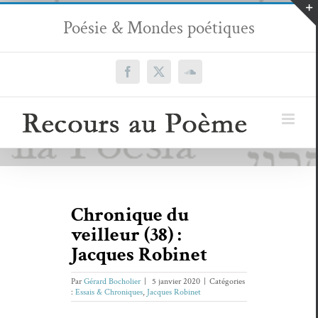
Passer
Poésie & Mondes poétiques
au
contenu
Facebook
X
SoundCloud
Chronique du
veilleur (38) :
Jacques Robinet
Par
Gérard Bocholier
|
5 janvier 2020
|
Catégories
:
Essais & Chroniques
,
Jacques Robinet