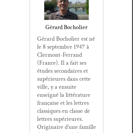
Gérard Bocholier
Gérard Bocholi­er est né
le 8 sep­tem­bre 1947 à
Cler­mont-Fer­rand
(France). Il a fait ses
études sec­ondaires et
supérieures dans cette
ville, y a ensuite
enseigné la lit­téra­ture
française et les let­tres
clas­siques en classe de
let­tres supérieures.
Orig­i­naire d’une famille