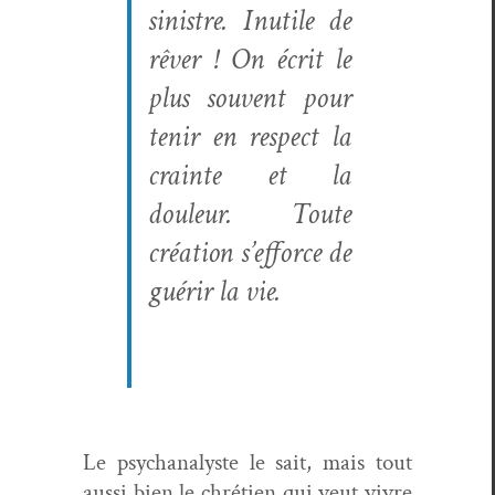
sin­istre. Inutile de
rêver ! On écrit le
plus sou­vent pour
tenir en respect la
crainte et la
douleur. Toute
créa­tion s’efforce de
guérir la vie.
Le psy­ch­an­a­lyste le sait, mais tout
aus­si bien le chré­tien qui veut vivre