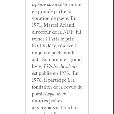
le
phare obscur,
déter­mine
en grande par­tie sa
voca­tion de poète. En
1971, Mar­cel Arland,
directeur de la NRF, lui
remet à Paris le prix
Paul Valéry, réservé à
un jeune poète étu­di­
ant. Son pre­mier grand
livre
, L’Ordre du silence
,
est pub­lié en 1975. En
1976, il par­ticipe à la
fon­da­tion de la revue de
poésie
Arpa
, avec
d’autres poètes
auvergnats et bour­bon­