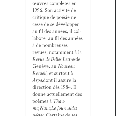
œuvres com­plètes en
1996. Son activ­ité de
cri­tique de poésie ne
cesse de se dévelop­per
au fil des années, il col­
la­bore au fil des années
à de nom­breuses
revues, notam­ment à la
Revue de Belles Let­tres
de
Genève, au
Nou­veau
Recueil
, et surtout à
Arpa,
dont il assure la
direc­tion dès 1984. Il
donne actuelle­ment des
poèmes à
Thau­
ma,
Nunc,
Le Jour­nal
des
poètes
. Cer­tains de ses