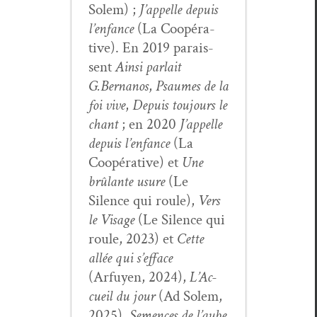
Solem) ;
J’appelle depuis
l’enfance
(La Coopéra­
tive). En 2019 parais­
sent
Ain­si par­lait
G.Bernanos
,
Psaumes de la
foi vive
,
Depuis tou­jours le
chant
; en 2020
J’ap­pelle
depuis l’en­fance
(La
Coopéra­tive) et
Une
brûlante usure
(Le
Silence qui roule),
Vers
le Vis­age
(Le Silence qui
roule, 2023) et
Cette
allée qui s’ef­face
(Arfuyen, 2024),
L’Ac­
cueil du jour
(Ad Solem,
2025),
Semences de l’aube