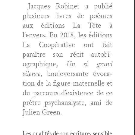
Jacques Robi­net a pub­lié
plusieurs livres de poèmes
aux édi­tions La Tête à
l’envers. En 2018, les édi­tions
La Coopéra­tive ont fait
paraître son réc­it auto­bi­
ographique,
Un si grand
silence
, boulever­sante évo­ca­
tion de la fig­ure mater­nelle et
du par­cours d’existence de ce
prêtre psy­ch­an­a­lyste, ami de
Julien Green.
Les qual­ités de son écri­t­ure, sen­si­ble