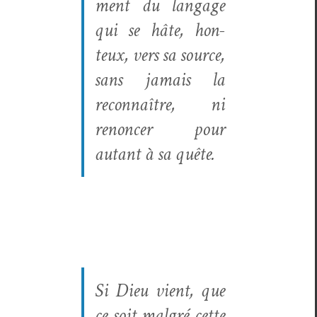
ment du lan­gage
qui se hâte, hon­
teux, vers sa source,
sans jamais la
recon­naître, ni
renon­cer pour
autant à sa quête.
Si Dieu vient, que
ce soit mal­gré cette