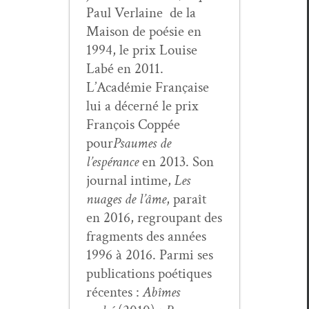
Paul Ver­laine de la
Mai­son de poésie en
1994, le prix Louise
Labé en 2011.
L’Académie Française
lui a décerné le prix
François Cop­pée
pour
Psaumes de
l’espérance
en 2013. Son
jour­nal intime,
Les
nuages de l’âme
, paraît
en 2016, regroupant des
frag­ments des années
1996 à 2016. Par­mi ses
pub­li­ca­tions poé­tiques
récentes :
Abîmes