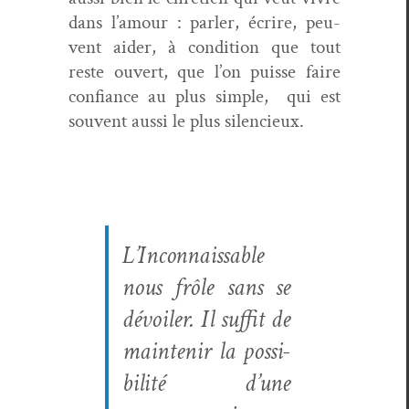
dans l’amour : par­ler, écrire, peu­
vent aider, à con­di­tion que tout
reste ouvert, que l’on puisse faire
con­fi­ance au plus sim­ple, qui est
sou­vent aus­si le plus silencieux.
L’Inconnaissable
nous frôle sans se
dévoil­er. Il suf­fit de
main­tenir la pos­si­
bil­ité d’une