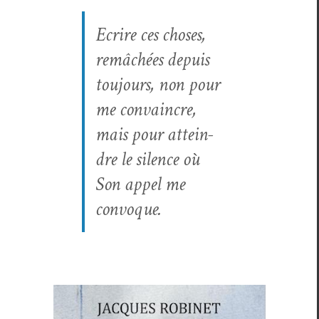
Ecrire ces choses,
remâchées depuis
tou­jours, non pour
me con­va­in­cre,
mais pour attein­
dre le silence où
Son appel me
convoque.