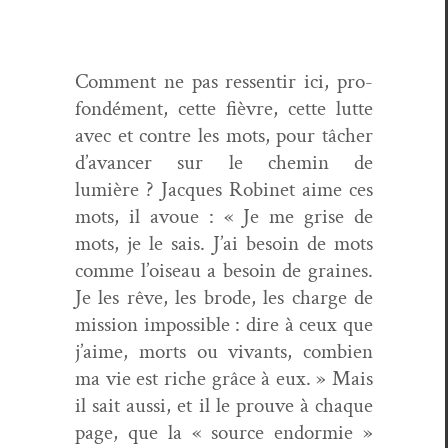
Com­ment ne pas ressen­tir ici, pro­
fondé­ment, cette fièvre, cette lutte
avec et con­tre les mots, pour tâch­er
d’avancer sur le chemin de
lumière ? Jacques Robi­net aime ces
mots, il avoue : « Je me grise de
mots, je le sais. J’ai besoin de mots
comme l’oiseau a besoin de graines.
Je les rêve, les brode, les charge de
mis­sion impos­si­ble : dire à ceux que
j’aime, morts ou vivants, com­bi­en
ma vie est riche grâce à eux. » Mais
il sait aus­si, et il le prou­ve à chaque
page, que la « source endormie »