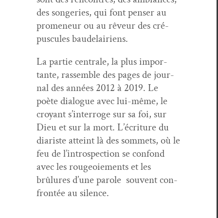
des songeries, qui font penser au
promeneur ou au rêveur des cré­
pus­cules baudelairiens.
La par­tie cen­trale, la plus impor­
tante, rassem­ble des pages de jour­
nal des années 2012 à 2019. Le
poète dia­logue avec lui-même, le
croy­ant s’interroge sur sa foi, sur
Dieu et sur la mort. L’écriture du
diariste atteint là des som­mets, où le
feu de l’introspection se con­fond
avec les rougeoiements et les
brûlures d’une parole sou­vent con­
fron­tée au silence.