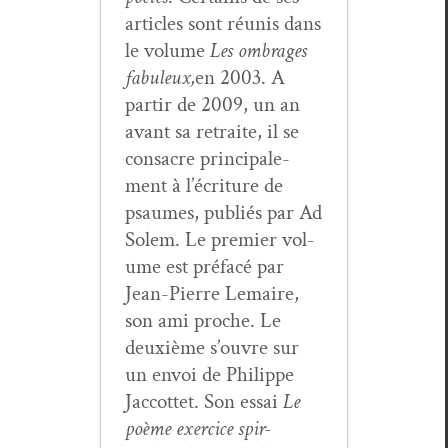
arti­cles sont réu­nis dans
le vol­ume
Les ombrages
fab­uleux,
en 2003. A
par­tir de 2009, un an
avant sa retraite, il se
con­sacre prin­ci­pale­
ment à l’écriture de
psaumes, pub­liés par Ad
Solem. Le pre­mier vol­
ume est pré­facé par
Jean-Pierre Lemaire,
son ami proche. Le
deux­ième s’ouvre sur
un envoi de Philippe
Jac­cot­tet. Son essai
Le
poème exer­ci­ce spir­