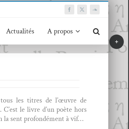
Facebook
X
SoundCloud
Actualités
A propos
Bascule
de
la
zone
de
la
barre
coulissa
 tous les titres de l’œuvre de
. C’est le livre d’un poète hors
’on la sent pro­fondé­ment à vif…