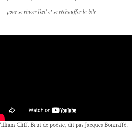
ur se rin­cer l’œil et se réchauf­fer la bile.
lliam Cliff, Brut de poésie, dit pas Jacques Bonnaffé.