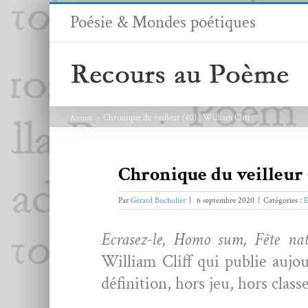
Passer
Poésie & Mondes poétiques
au
contenu
Chronique du veilleur (40) : William Cliff
Accueil
Chronique du veilleur (
Par
Gérard Bocholier
|
6 septembre 2020
|
Catégories :
E
Ecrasez-le, Homo sum, Fête nat
William Cliff qui pub­lie aujo
déf­i­ni­tion, hors jeu, hors cla