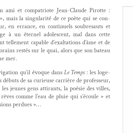
n ami et com­pa­tri­ote Jean-Claude Pirotte :
, mais la sin­gu­lar­ité de ce poète qui se con­
, en errance, en con­tin­uels soubre­sauts et
ge à un éter­nel ado­les­cent, mal dans cette
nt telle­ment capa­ble d’exaltations d’âme et de
po­rains restés sur le quai, alors que son bateau
ne mer.
­i­ga­tion qu’il évoque dans
Le Temps
: les loge­
s débuts de sa curieuse car­rière de pro­fesseur,
les jeunes gens atti­rants, la poésie des villes,
s rêves comme l’eau de pluie qui s’écoule » et
u­sions perdues »…