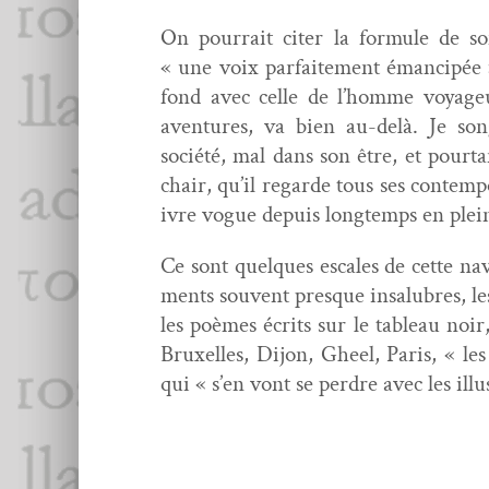
On pour­rait citer la for­mule de so
« une voix par­faite­ment éman­cipée »
fond avec celle de l’homme voyageur
aven­tures, va bien au-delà. Je son
société, mal dans son être, et pour­ta
chair, qu’il regarde tous ses con­tem­
ivre vogue depuis longtemps en plei
Ce sont quelques escales de cette nav
ments sou­vent presque insalu­bres, le
les poèmes écrits sur le tableau noir, 
Brux­elles, Dijon, Gheel, Paris, « le
qui « s’en vont se per­dre avec les ill