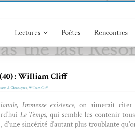
Lectures
Poètes
Rencontres
40) : William Cliff
ssais & Chroniques
,
William Cliff
ionale, Immense exis­tence,
on aimerait citer
urd’hui
Le Temps,
qui sem­ble les con­tenir tous
sse, d’une sincérité d’autant plus trou­blante qu