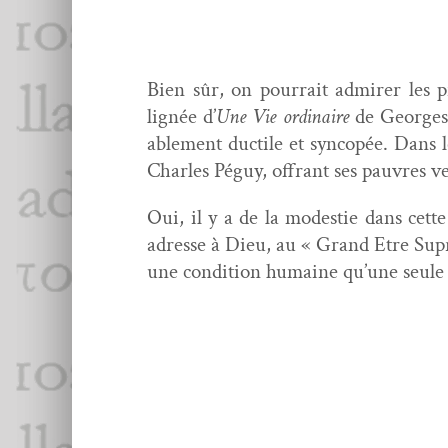
Bien sûr, on pour­rait admir­er les 
lignée d’
Une Vie ordi­naire
de Georges 
able­ment duc­tile et syn­copée. Dans
Charles Péguy, offrant ses pau­vres ve
Oui, il y a de la mod­estie dans cett
adresse à Dieu, au « Grand Etre Supr
une con­di­tion humaine qu’une seule ex
si