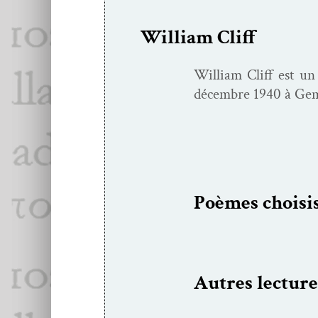
William Cliff
William Cliff est un
décem­bre 1940 à Ge
Poèmes choi­si
Autres lec­ture