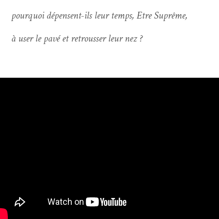
urquoi dépensent-ils leur temps, Etre Suprême,
user le pavé et retrouss­er leur nez ?