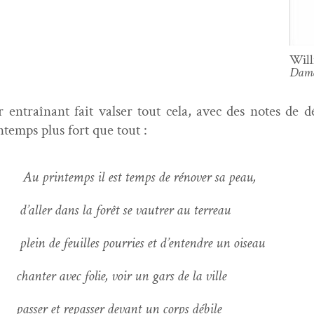
Wil
Dam
r entraî­nant fait valser tout cela, avec des notes de d
nt­emps plus fort que tout :
Au print­emps il est temps de rénover sa peau,
aller dans la forêt se vautr­er au terreau
ein de feuilles pour­ries et d’entendre un oiseau
anter avec folie, voir un gars de la ville
ss­er et repass­er devant un corps débile