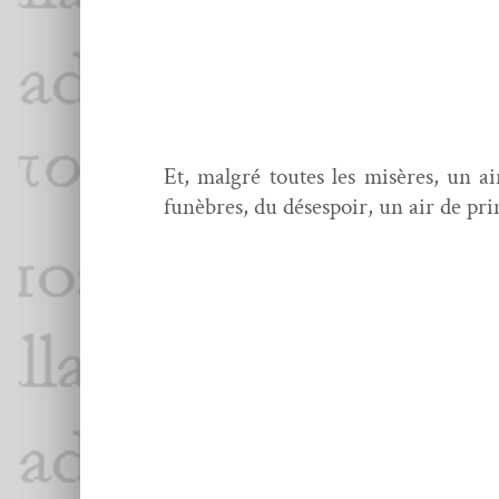
Et, mal­gré toutes les mis­ères, un ai
funèbres, du dés­espoir, un air de pri
d’
pl
ch
pa