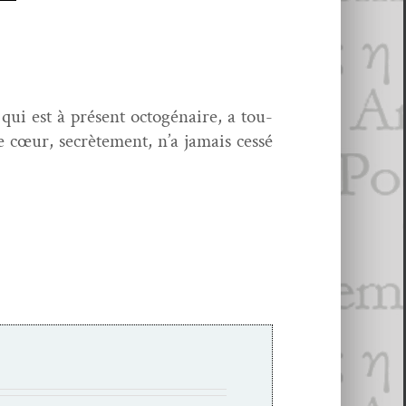
, qui est à présent octogé­naire, a tou­
 cœur, secrète­ment, n’a jamais cessé