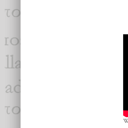
po
Wi