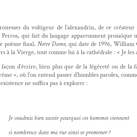
prouess­es du voltigeur de l’alexandrin, de ce créa­te
Per­ros, qui fait du lan­gage apparem­ment prosaïque u
 le poème final,
Notre Dame,
qui date de 1996, William C
rs à la Vierge, tout comme lui à la cathé­drale : « Je le
e façon d’écrire, bien plus que de la légèreté ou de la f
ême », où l’on entend pass­er d’humbles paroles, comme c
is­tence ne suf­fi­ra pas à explorer :
Je voudrais bien savoir pourquoi ces hommes viennent
 nom­breux dans ma rue ain­si se promener ?