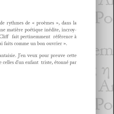
ur de rythmes de « proèmes », dans la
ne matière poé­tique inédite, incroy­
liff fait per­tinem­ment référence à
s ai faits comme un bon ouvrier ».
an­taisie. J’en veux pour preuve cette
elles d’un enfant triste, éton­né par