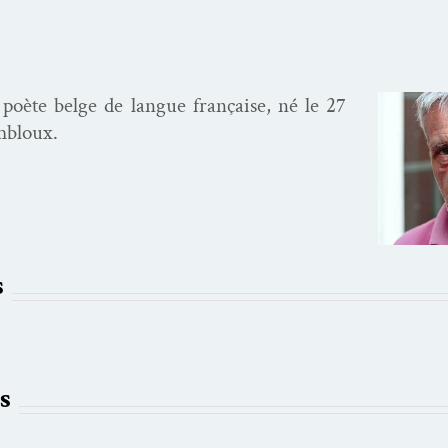
 poète belge de langue française, né le 27
mbloux.
s
s