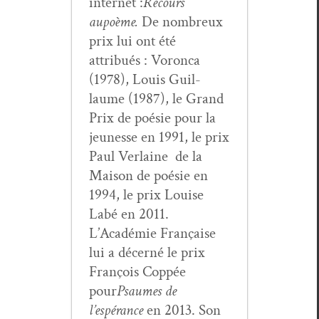
inter­net :
Recours
au
poème.
De nom­breux
prix lui ont été
attribués : Voron­ca
(1978), Louis Guil­
laume (1987), le Grand
Prix de poésie pour la
jeunesse en 1991, le prix
Paul Ver­laine de la
Mai­son de poésie en
1994, le prix Louise
Labé en 2011.
L’Académie Française
lui a décerné le prix
François Cop­pée
pour
Psaumes de
l’espérance
en 2013. Son