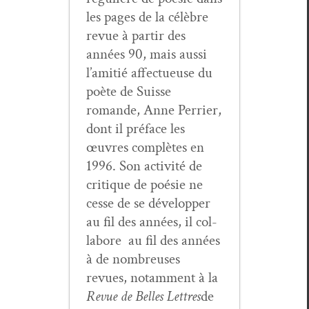
les pages de la célèbre
revue à par­tir des
années 90, mais aus­si
l’amitié affectueuse du
poète de Suisse
romande, Anne Per­ri­er,
dont il pré­face les
œuvres com­plètes en
1996. Son activ­ité de
cri­tique de poésie ne
cesse de se dévelop­per
au fil des années, il col­
la­bore au fil des années
à de nom­breuses
revues, notam­ment à la
Revue de Belles Let­tres
de