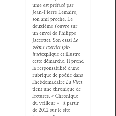
ume est pré­facé par
Jean-Pierre Lemaire,
son ami proche. Le
deux­ième s’ouvre sur
un envoi de Philippe
Jac­cot­tet. Son essai
Le
poème exer­ci­ce spir­
ituel
explique et illus­tre
cette démarche. Il prend
la respon­s­abil­ité d’une
rubrique de poésie dans
l’hebdomadaire
La Vie
et
tient une chronique de
lec­tures, « Chronique
du veilleur », à par­tir
de 2012 sur le site