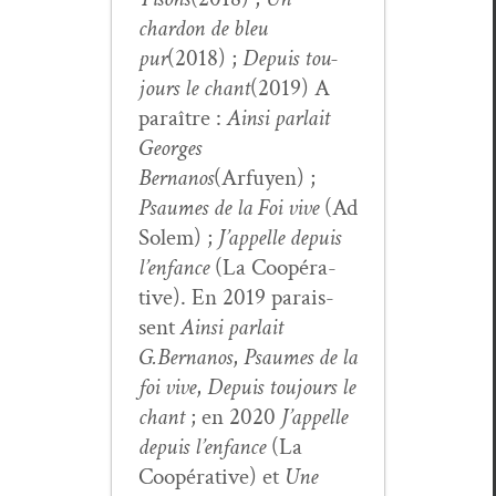
chardon de bleu
pur
(2018) ;
Depuis tou­
jours le chant
(2019) A
paraître :
Ain­si par­lait
Georges
Bernanos
(Arfuyen) ;
Psaumes de la Foi vive
(Ad
Solem) ;
J’appelle depuis
l’enfance
(La Coopéra­
tive). En 2019 parais­
sent
Ain­si par­lait
G.Bernanos
,
Psaumes de la
foi vive
,
Depuis tou­jours le
chant
; en 2020
J’ap­pelle
depuis l’en­fance
(La
Coopéra­tive) et
Une