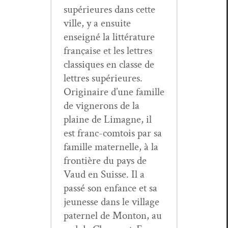
supérieures dans cette
ville, y a ensuite
enseigné la lit­téra­ture
française et les let­tres
clas­siques en classe de
let­tres supérieures.
Orig­i­naire d’une famille
de vignerons de la
plaine de Limagne, il
est franc-com­tois par sa
famille mater­nelle, à la
fron­tière du pays de
Vaud en Suisse. Il a
passé son enfance et sa
jeunesse dans le vil­lage
pater­nel de Mon­ton, au