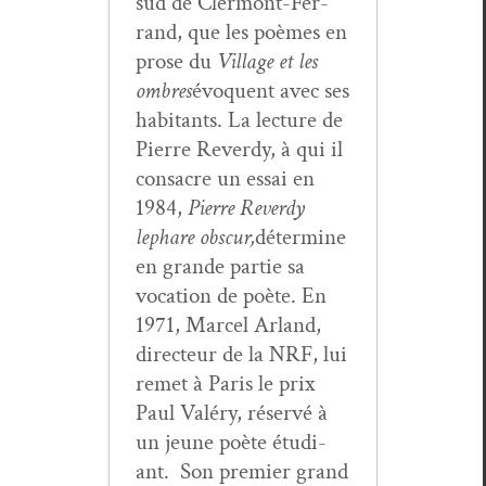
sud de Cler­mont-Fer­
rand, que les poèmes en
prose du
Vil­lage et les
ombres
évo­quent avec ses
habi­tants. La lec­ture de
Pierre Reverdy, à qui il
con­sacre un essai en
1984,
Pierre Reverdy
le
phare obscur,
déter­mine
en grande par­tie sa
voca­tion de poète. En
1971, Mar­cel Arland,
directeur de la NRF, lui
remet à Paris le prix
Paul Valéry, réservé à
un jeune poète étu­di­
ant. Son pre­mier grand