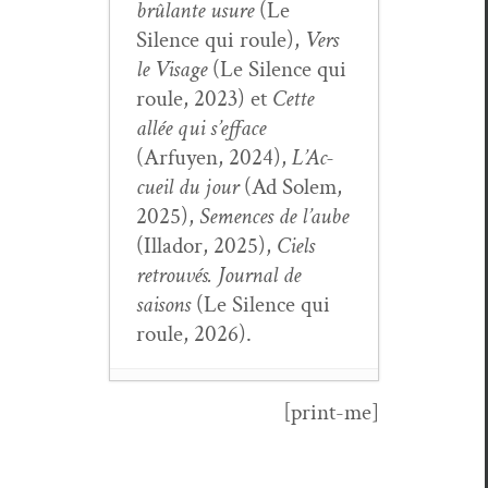
brûlante usure
(Le
Silence qui roule),
Vers
le Vis­age
(Le Silence qui
roule, 2023) et
Cette
allée qui s’ef­face
(Arfuyen, 2024),
L’Ac­
cueil du jour
(Ad Solem,
2025),
Semences de l’aube
(Illador, 2025),
Ciels
retrou­vés. Jour­nal de
saisons
(Le Silence qui
roule, 2026).
[print-me]
Chronique du
veilleur (64) :
Yves Namur
- 6