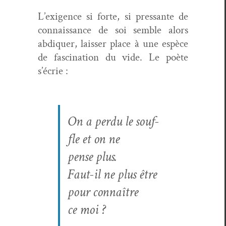
L’exigence si forte, si pres­sante de
con­nais­sance de soi sem­ble alors
abdi­quer, laiss­er place à une espèce
de fas­ci­na­tion du vide. Le poète
s’écrie :
On a per­du le souf­
fle et on ne
pense plus.
Faut-il ne plus être
pour con­naître
ce moi ?