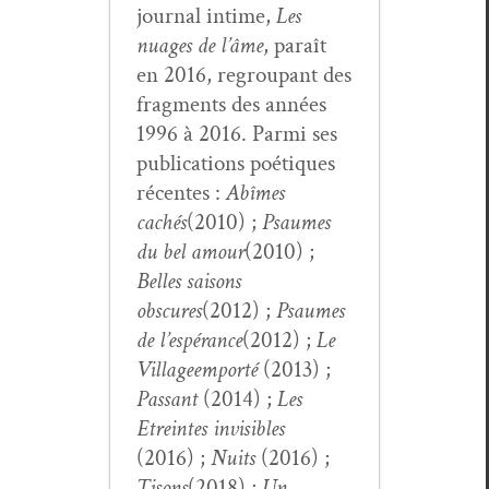
jour­nal intime,
Les
nuages de l’âme
, paraît
en 2016, regroupant des
frag­ments des années
1996 à 2016. Par­mi ses
pub­li­ca­tions poé­tiques
récentes :
Abîmes
cachés
(2010) ;
Psaumes
du bel amour
(2010) ;
Belles saisons
obscures
(2012) ;
Psaumes
de l’espérance
(2012) ;
Le
Vil­lage
emporté
(2013) ;
Pas­sant
(2014) ;
Les
Etreintes invis­i­bles
(2016) ;
Nuits
(2016) ;
Tisons
(2018) ;
Un