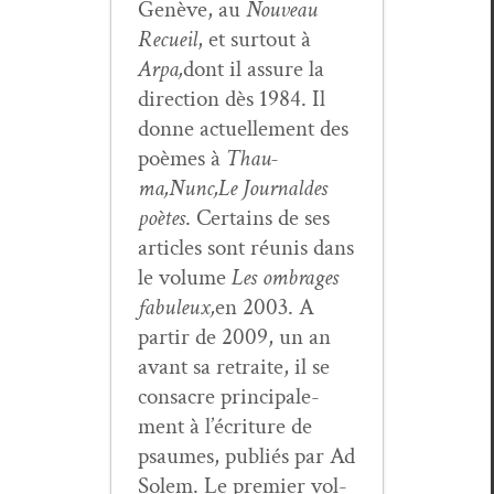
Genève, au
Nou­veau
Recueil
, et surtout à
Arpa,
dont il assure la
direc­tion dès 1984. Il
donne actuelle­ment des
poèmes à
Thau­
ma,
Nunc,
Le Jour­nal
des
poètes
. Cer­tains de ses
arti­cles sont réu­nis dans
le vol­ume
Les ombrages
fab­uleux,
en 2003. A
par­tir de 2009, un an
avant sa retraite, il se
con­sacre prin­ci­pale­
ment à l’écriture de
psaumes, pub­liés par Ad
Solem. Le pre­mier vol­