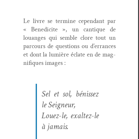
Le livre se ter­mine cepen­dant par
« Benedicite », un can­tique de
louanges qui sem­ble clore tout un
par­cours de ques­tions ou d’errances
et dont la lumière éclate en de mag­
nifiques images :
Sel et sol, bénis­sez
le Seigneur,
Louez-le, exal­tez-le
à jamais.