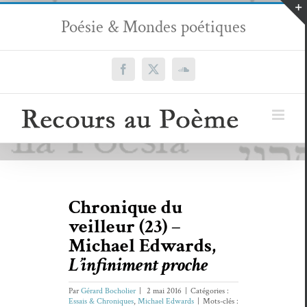
Passer
Poésie & Mondes poétiques
au
contenu
Facebook
X
SoundCloud
Chronique du
veilleur (23) –
Michael Edwards,
L’infiniment proche
Par
Gérard Bocholier
|
2 mai 2016
|
Catégories :
Essais & Chroniques
,
Michael Edwards
|
Mots-clés :