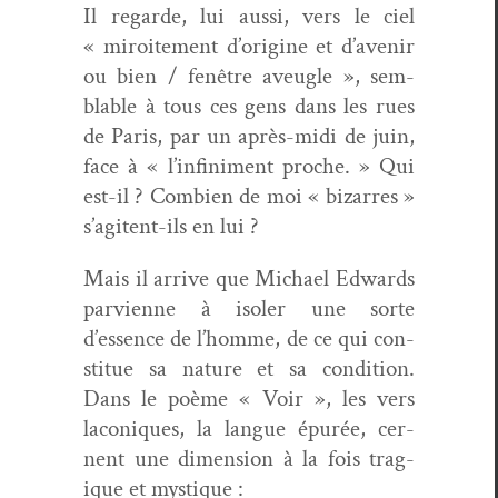
Il regarde, lui aus­si, vers le ciel
« miroite­ment d’origine et d’avenir
ou bien / fenêtre aveu­gle », sem­
blable à tous ces gens dans les rues
de Paris, par un après-midi de juin,
face à « l’infiniment proche. » Qui
est-il ? Com­bi­en de moi « bizarres »
s’agitent-ils en lui ?
Mais il arrive que Michael Edwards
parvi­enne à isol­er une sorte
d’essence de l’homme, de ce qui con­
stitue sa nature et sa con­di­tion.
Dans le poème « Voir », les vers
laconiques, la langue épurée, cer­
nent une dimen­sion à la fois trag­
ique et mystique :