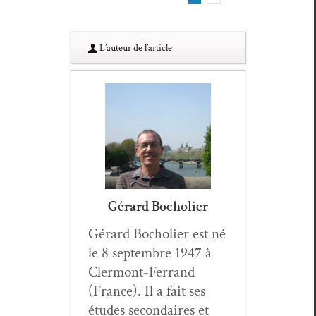
L’au­teur de l’article
Gérard Bocholier
Gérard Bocholi­er est né
le 8 sep­tem­bre 1947 à
Cler­mont-Fer­rand
(France). Il a fait ses
études sec­ondaires et