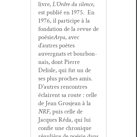
livre
, L’Ordre du silence
,
est pub­lié en 1975. En
1976, il par­ticipe à la
fon­da­tion de la revue de
poésie
Arpa
, avec
d’autres poètes
auvergnats et bour­bon­
nais, dont Pierre
Delisle, qui fut un de
ses plus proches amis.
D’autres ren­con­tres
éclairent sa route : celle
de Jean Gros­jean à la
NRF
, puis celle de
Jacques Réda, qui lui
con­fie une chronique
régulière de poésie dans