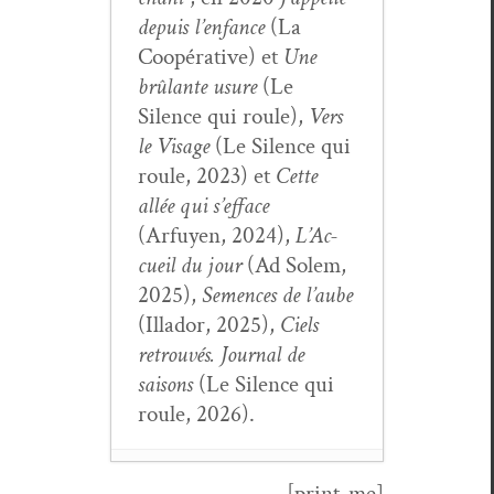
depuis l’en­fance
(La
Coopéra­tive) et
Une
brûlante usure
(Le
Silence qui roule),
Vers
le Vis­age
(Le Silence qui
roule, 2023) et
Cette
allée qui s’ef­face
(Arfuyen, 2024),
L’Ac­
cueil du jour
(Ad Solem,
2025),
Semences de l’aube
(Illador, 2025),
Ciels
retrou­vés. Jour­nal de
saisons
(Le Silence qui
roule, 2026).
[print-me]