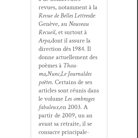
revues, notam­ment à la
Revue de Belles Let­tres
de
Genève, au
Nou­veau
Recueil
, et surtout à
Arpa,
dont il assure la
direc­tion dès 1984. Il
donne actuelle­ment des
poèmes à
Thau­
ma,
Nunc,
Le Jour­nal
des
poètes
. Cer­tains de ses
arti­cles sont réu­nis dans
le vol­ume
Les ombrages
fab­uleux,
en 2003. A
par­tir de 2009, un an
avant sa retraite, il se
con­sacre prin­ci­pale­