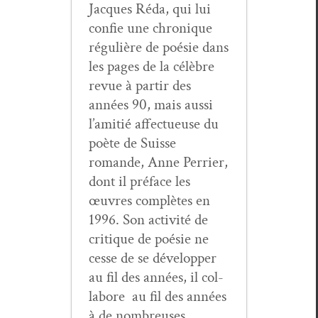
Jacques Réda, qui lui
con­fie une chronique
régulière de poésie dans
les pages de la célèbre
revue à par­tir des
années 90, mais aus­si
l’amitié affectueuse du
poète de Suisse
romande, Anne Per­ri­er,
dont il pré­face les
œuvres com­plètes en
1996. Son activ­ité de
cri­tique de poésie ne
cesse de se dévelop­per
au fil des années, il col­
la­bore au fil des années
à de nom­breuses