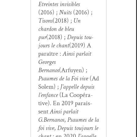
Etreintes invis­i­bles
(2016) ;
Nuits
(2016) ;
Tisons
(2018) ;
Un
chardon de bleu
pur
(2018) ;
Depuis tou­
jours le chant
(2019) A
paraître :
Ain­si par­lait
Georges
Bernanos
(Arfuyen) ;
Psaumes de la Foi vive
(Ad
Solem) ;
J’appelle depuis
l’enfance
(La Coopéra­
tive). En 2019 parais­
sent
Ain­si par­lait
G.Bernanos
,
Psaumes de la
foi vive
,
Depuis tou­jours le
chant
; en 2020
J’ap­pelle