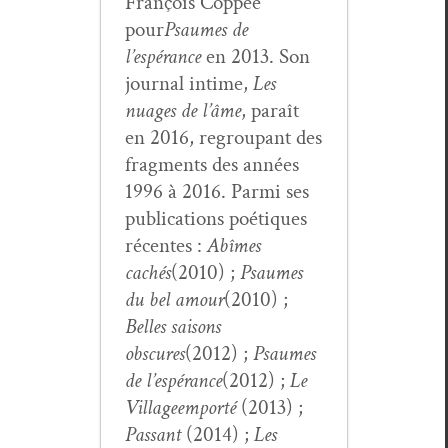
François Cop­pée
pour
Psaumes de
l’espérance
en 2013. Son
jour­nal intime,
Les
nuages de l’âme
, paraît
en 2016, regroupant des
frag­ments des années
1996 à 2016. Par­mi ses
pub­li­ca­tions poé­tiques
récentes :
Abîmes
cachés
(2010) ;
Psaumes
du bel amour
(2010) ;
Belles saisons
obscures
(2012) ;
Psaumes
de l’espérance
(2012) ;
Le
Vil­lage
emporté
(2013) ;
Pas­sant
(2014) ;
Les