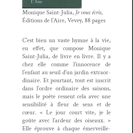
Monique Saint-Julia,
Je vous écris
,
Édi­tions de l’Aire, Vevey, 88 pages
C’est bien un vaste hymne à la vie,
en effet, que com­pose Monique
Saint-Julia, de livre en livre. Il y a
chez elle comme l’innocence de
l’enfant au seuil d’un jardin extra­or­
di­naire. Et pour­tant, tout est inscrit
dans l’ordre ordi­naire des saisons,
mais le poète ressent cela avec une
sen­si­bil­ité à fleur de sens et de
cœur. « Le jour court vite, je le
goûte avec l’ardeur des oiseaux. »
Elle éprou­ve à chaque émer­veille­