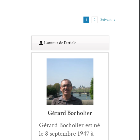
Suiv­ant
1
2
L’au­teur de l’article
Gérard Bocholier
Gérard Bocholi­er est né
le 8 sep­tem­bre 1947 à