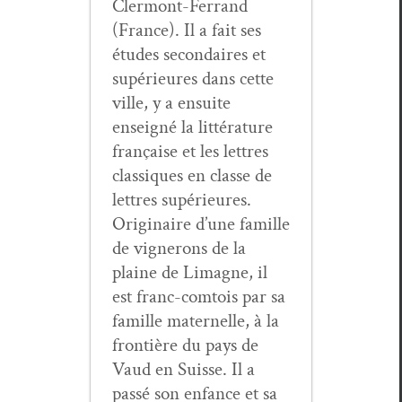
Cler­mont-Fer­rand
(France). Il a fait ses
études sec­ondaires et
supérieures dans cette
ville, y a ensuite
enseigné la lit­téra­ture
française et les let­tres
clas­siques en classe de
let­tres supérieures.
Orig­i­naire d’une famille
de vignerons de la
plaine de Limagne, il
est franc-com­tois par sa
famille mater­nelle, à la
fron­tière du pays de
Vaud en Suisse. Il a
passé son enfance et sa