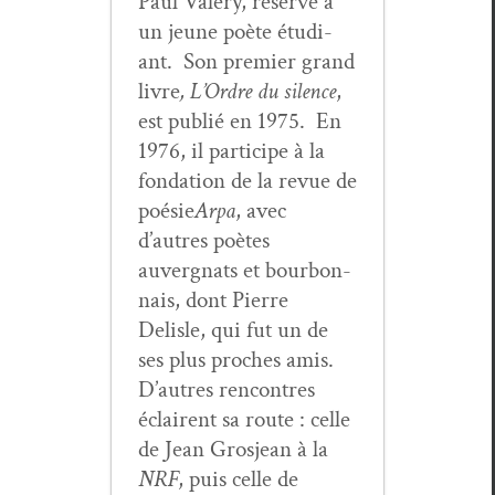
Paul Valéry, réservé à
un jeune poète étu­di­
ant. Son pre­mier grand
livre
, L’Ordre du silence
,
est pub­lié en 1975. En
1976, il par­ticipe à la
fon­da­tion de la revue de
poésie
Arpa
, avec
d’autres poètes
auvergnats et bour­bon­
nais, dont Pierre
Delisle, qui fut un de
ses plus proches amis.
D’autres ren­con­tres
éclairent sa route : celle
de Jean Gros­jean à la
NRF
, puis celle de