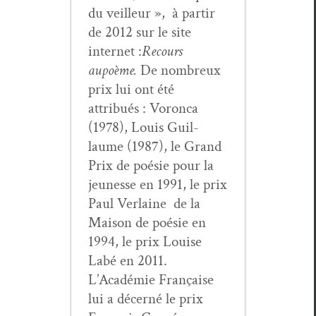
du veilleur », à par­tir
de 2012 sur le site
inter­net :
Recours
au
poème.
De nom­breux
prix lui ont été
attribués : Voron­ca
(1978), Louis Guil­
laume (1987), le Grand
Prix de poésie pour la
jeunesse en 1991, le prix
Paul Ver­laine de la
Mai­son de poésie en
1994, le prix Louise
Labé en 2011.
L’Académie Française
lui a décerné le prix