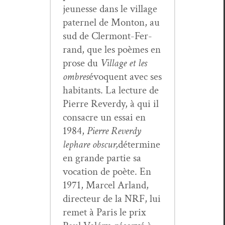
jeunesse dans le vil­lage
pater­nel de Mon­ton, au
sud de Cler­mont-Fer­
rand, que les poèmes en
prose du
Vil­lage et les
ombres
évo­quent avec ses
habi­tants. La lec­ture de
Pierre Reverdy, à qui il
con­sacre un essai en
1984,
Pierre Reverdy
le
phare obscur,
déter­mine
en grande par­tie sa
voca­tion de poète. En
1971, Mar­cel Arland,
directeur de la NRF, lui
remet à Paris le prix