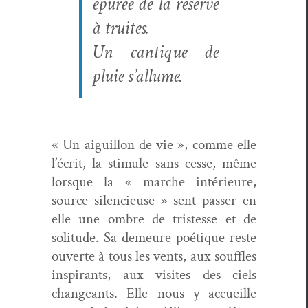
épurée de la réserve
à truites.
Un can­tique de
pluie s’allume.
« Un aigu­il­lon de vie », comme elle
l’écrit, la stim­ule sans cesse, même
lorsque la « marche intérieure,
source silen­cieuse » sent pass­er en
elle une ombre de tristesse et de
soli­tude. Sa demeure poé­tique reste
ouverte à tous les vents, aux souf­fles
inspi­rants, aux vis­ites des ciels
changeants. Elle nous y accueille