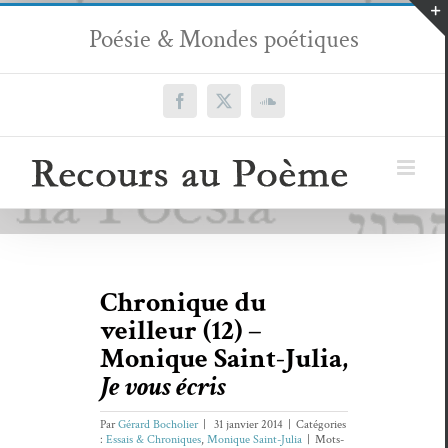
Passer
Poésie & Mondes poétiques
au
contenu
Facebook
X
SoundCloud
Chronique du
veilleur (12) –
Monique Saint-Julia,
Je vous écris
Par
Gérard Bocholier
|
31 janvier 2014
|
Catégories
:
Essais & Chroniques
,
Monique Saint-Julia
|
Mots-