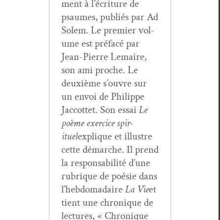
ment à l’écriture de
psaumes, pub­liés par Ad
Solem. Le pre­mier vol­
ume est pré­facé par
Jean-Pierre Lemaire,
son ami proche. Le
deux­ième s’ouvre sur
un envoi de Philippe
Jac­cot­tet. Son essai
Le
poème exer­ci­ce spir­
ituel
explique et illus­tre
cette démarche. Il prend
la respon­s­abil­ité d’une
rubrique de poésie dans
l’hebdomadaire
La Vie
et
tient une chronique de
lec­tures, « Chronique