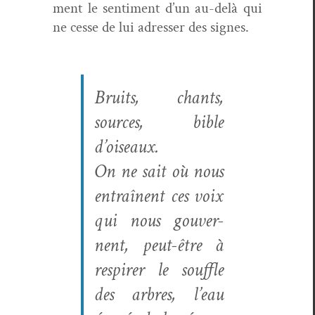
ment le sen­ti­ment d’un au-delà qui
ne cesse de lui adress­er des signes.
Bruits, chants,
sources, bible
d’oiseaux.
On ne sait où nous
entraî­nent ces voix
qui nous gou­ver­
nent, peut-être à
respir­er le souf­fle
des arbres, l’eau