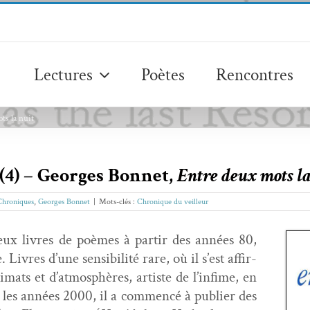
Lectures
Poètes
Rencontres
ts la nuit
(4) – Georges Bonnet,
Entre deux mots la
Chroniques
,
Georges Bonnet
|
Mots-clés :
Chronique du veilleur
eux livres de poèmes à par­tir des années 80,
Livres d’une sen­si­bil­ité rare, où il s’est affir­
­mats et d’atmosphères, artiste de l’infime, en
 les années 2000, il a com­mencé à pub­li­er des