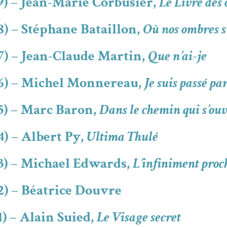
9) – Jean-Marie Corbusier,
Le Livre des o
8) – Stéphane Bataillon,
Où nos ombres s
7) – Jean-Claude Martin,
Que n’ai-je
26) – Michel Monnereau,
Je suis passé p
5) – Marc Baron,
Dans le chemin qui s’ou
4) – Albert Py,
Ultima Thulé
3) – Michael Edwards,
L’infiniment proc
2) – Béatrice Douvre
) – Alain Suied,
Le Visage secret