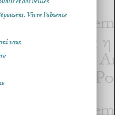
ublis et des veilles
’épousent, Vivre l’absence
armi vous
vre
he