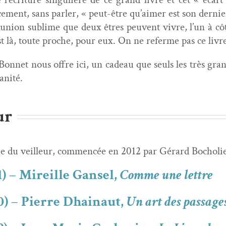
e­ment, sans par­ler, « peut-être qu’aimer est son derni
nion sub­lime que deux êtres peu­vent vivre, l’un à côt
t là, toute proche, pour eux. On ne referme pas ce livre-
n­net nous offre ici, un cadeau que seuls les très grand
anité.
ur
ue du veilleur, com­mencée en 2012 par Gérard Bocholi
) – Mireille Gansel,
Comme une lettre
0) – Pierre Dhainaut,
Un art des passage