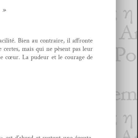
. »
il­ité. Bien au con­traire, il affronte
te certes, mais qui ne pèsent pas leur
ar le cœur. La pudeur et le courage de
t » est d’abord et surtout une écoute.