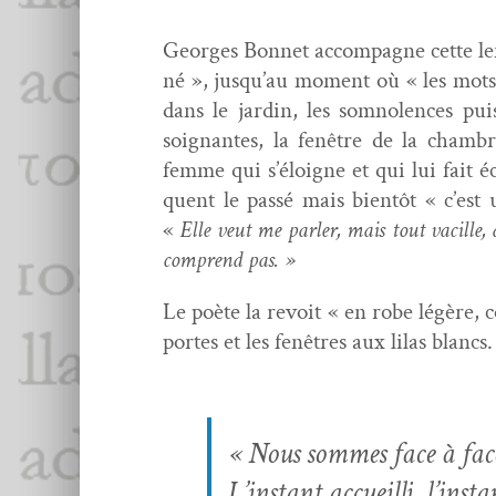
Georges Bon­net accom­pa­gne cette le
né », jusqu’au moment où « les mots s
dans le jardin, les som­no­lences pui
soignantes, la fenêtre de la cham­br
femme qui s’éloigne et qui lui fait éc
quent le passé mais bien­tôt « c’est
«
Elle veut me par­ler, mais tout vac­ille, 
com­prend pas. »
Le poète la revoit « en robe légère, co
portes et les fenêtres aux lilas blancs
« Nous sommes face à face 
L’instant accueil­li, l’inst