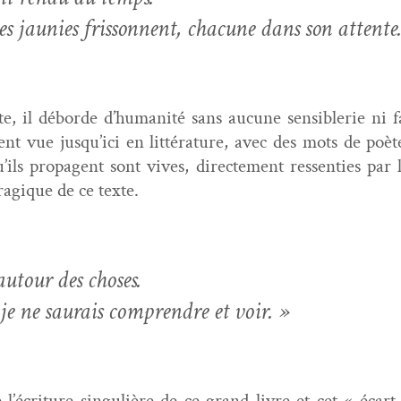
les jau­nies fris­son­nent, cha­cune dans son attente
e, il débor­de d’humanité sans aucune sen­si­b­lerie ni fac
nt vue jusqu’ici en lit­téra­ture, avec des mots de poè
u’ils propa­gent sont vives, directe­ment ressen­ties p
rag­ique de ce texte.
 autour des choses.
 je ne saurais com­pren­dre et voir. »
 l’écriture sin­gulière de ce grand livre et cet « écar