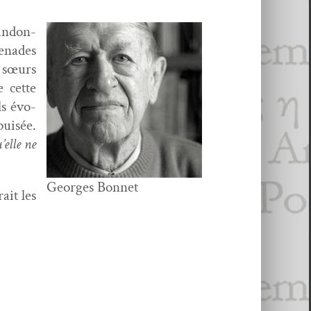
an­don­
e­nades
s sœurs
e cette
ls évo­
puisée.
’elle ne
Georges Bon­net
ait les