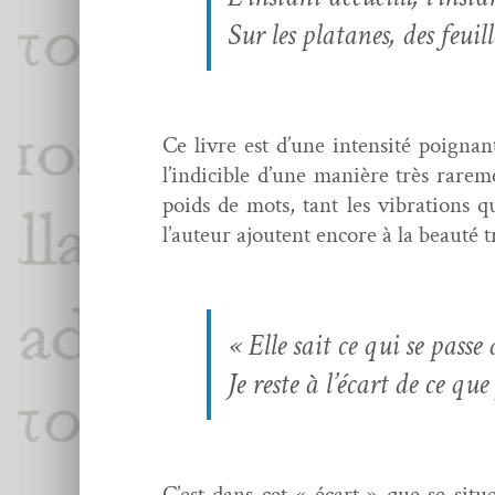
Sur les pla­tanes, des feuil
Ce livre est d’une inten­sité poignant
l’indicible d’une manière très rareme
poids de mots, tant les vibra­tions q
l’auteur ajoutent encore à la beauté t
« Elle sait ce qui se passe
Je reste à l’écart de ce que
C’est dans cet « écart » que se situe