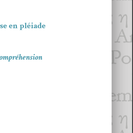
se en pléiade
ncompréhension