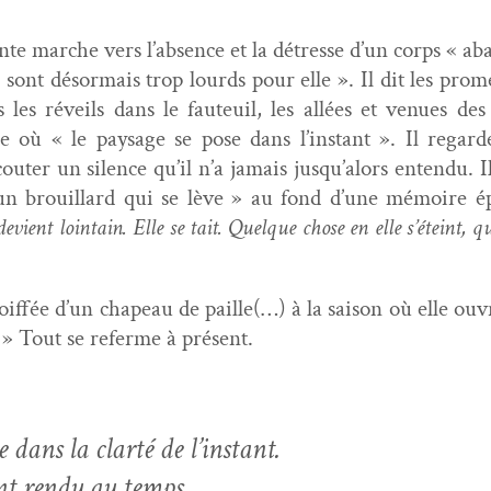
nte marche vers l’absence et la détresse d’un corps « ab
ont désor­mais trop lourds pour elle ». Il dit les prom­
s les réveils dans le fau­teuil, les allées et venues de
e où « le paysage se pose dans l’instant ». Il regard
outer un silence qu’il n’a jamais jusqu’alors enten­du. I
 un brouil­lard qui se lève » au fond d’une mémoire é
devient loin­tain. Elle se tait. Quelque chose en elle s’éteint, qu
if­fée d’un cha­peau de paille(…) à la sai­son où elle ouvr
. » Tout se referme à présent.
dans la clarté de l’instant.
ant ren­du au temps.