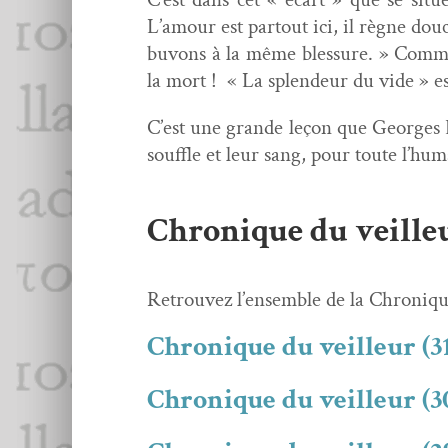
L’amour est partout ici, il règne douc
buvons à la même blessure. » Com­mu­
la mort ! « La splen­deur du vide » es
C’est une grande leçon que Georges Bo
souf­fle et leur sang, pour toute l’hum
Chronique du veille
Retrou­vez l’ensem­ble de la Chroniq
Chronique du veilleur (31
Chronique du veilleur (3