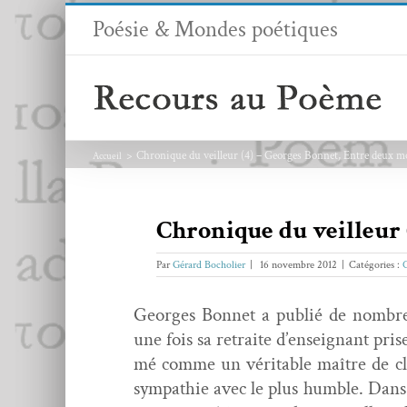
Passer
Poésie & Mondes poétiques
au
contenu
Chronique du veilleur (4) – Georges Bonnet, Entre deux mo
Accueil
Chronique du veilleur 
Par
Gérard Bocholier
|
16 novembre 2012
|
Catégories :
Georges Bon­net a pub­lié de nom­br
une fois sa retraite d’enseignant prise. 
mé comme un véri­ta­ble maître de cli
sym­pa­thie avec le plus hum­ble. Dans