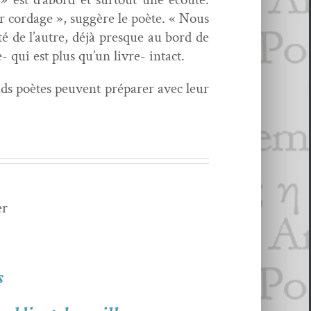
er cordage », sug­gère le poète. « Nous
é de l’autre, déjà presque au bord de
 qui est plus qu’un livre- intact.
s poètes peu­vent pré­par­er avec leur
er
s