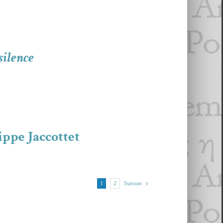
silence
ippe Jaccottet
Suiv­ant
1
2