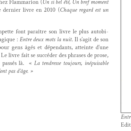
hez Flam­mar­i­on (
Un si bel été, Un bref moment
le dernier livre en 2010 (
Chaque regard est un
pette font paraître son livre le plus auto­bi­
ag­ique :
Entre deux mots la nuit
. Il s’agit de son
our gens âgés et dépen­dants, atteinte d’une
Le livre fait se suc­céder des phras­es de prose,
s passés là. «
La ten­dresse tou­jours, inépuis­able
’ont pas d’âge. »
Entr
Edi­