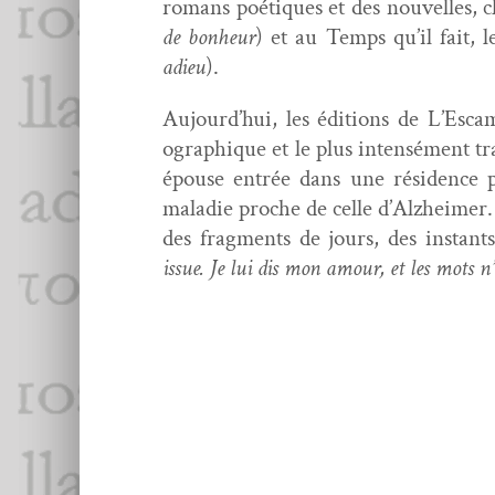
romans poé­tiques et des nou­velles, c
de bon­heur
) et au Temps qu’il fait, 
adieu
).
Aujourd’hui, les édi­tions de L’Escam
ographique et le plus inten­sé­ment tr
épouse entrée dans une rési­dence p
mal­adie proche de celle d’Alzheimer. 
des frag­ments de jours, des instant
issue. Je lui dis mon amour, et les mots n