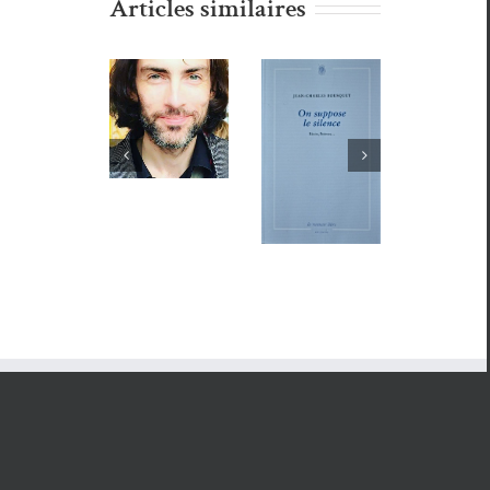
Articles similaires
Le Bel amour
(23). L’amour
de la
madeleine
- 29
Quintan
Poésie du
décem­bre 2016
Ana
Actualité
Québec
Le Bel amour
Wikswo
de La
(5 ) :
(22), Le sur­
et Margo
Rumeur
Bernard
réal­isme et la
Berdeshevsky
Libre
Pozier
Bre­tagne
- 15
décem­bre 2016
Notre rela­tion
au monde
- 14
décem­bre 2016
Le Bel amour
(21). Des let­
tres plutôt que