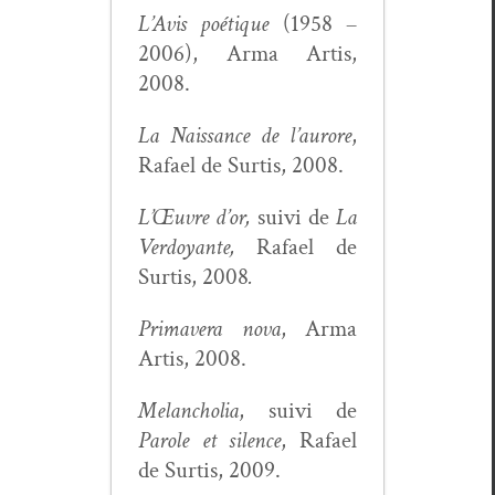
L’Avis poé­tique
(1958 –
2006), Arma Artis,
2008.
La Nais­sance de l’au­rore
,
Rafael de Sur­tis, 2008.
L’Œu­vre d’or,
suivi de
La
Ver­doy­ante,
Rafael de
Sur­tis, 2008
.
Pri­mav­era nova
, Arma
Artis, 2008.
Melan­cho­lia
, suivi de
Parole et silence
, Rafael
de Sur­tis, 2009.