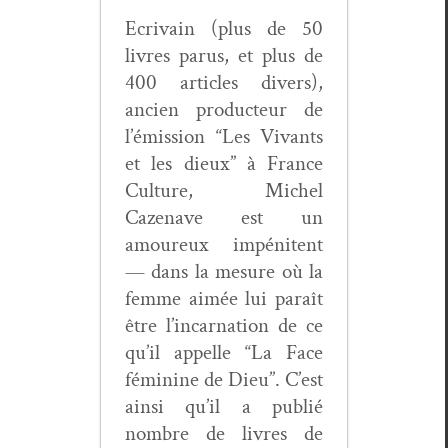
Ecrivain (plus de 50
livres parus, et plus de
400 arti­cles divers),
ancien pro­duc­teur de
l’émis­sion “Les Vivants
et les dieux” à France
Cul­ture, Michel
Cazenave est un
amoureux impéni­tent
— dans la mesure où la
femme aimée lui paraît
être l’in­car­na­tion de ce
qu’il appelle “La Face
fémi­nine de Dieu”. C’est
ain­si qu’il a pub­lié
nom­bre de livres de