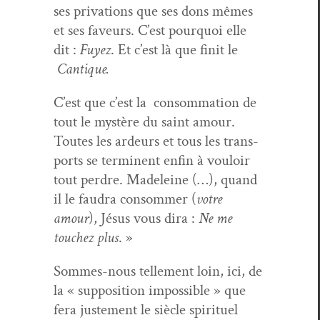
ses pri­va­tions que ses dons mêmes
et ses faveurs. C’est pourquoi elle
dit :
Fuyez
. Et c’est là que finit le
Can­tique.
C’est que c’est la con­som­ma­tion de
tout le mys­tère du saint amour.
Toutes les ardeurs et tous les trans­
ports se ter­mi­nent enfin à vouloir
tout per­dre. Madeleine (…), quand
il le fau­dra con­som­mer (
votre
amour
), Jésus vous dira :
Ne me
touchez plus
. »
Sommes-nous telle­ment loin, ici, de
la « sup­po­si­tion impos­si­ble » que
fera juste­ment le siè­cle spir­ituel