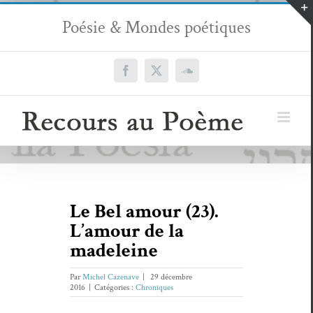
Passer
Poésie & Mondes poétiques
au
contenu
Facebook
X
SoundCloud
Le Bel amour (23).
L’amour de la
madeleine
Par
Michel Cazenave
|
29 décembre
2016
|
Catégories :
Chroniques