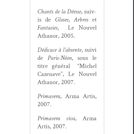
Chants de la Déesse
, suiv­
is de
Glos­es
,
Arbres
et
Fan­tasies
, Le Nou­v­el
Athanor, 2005.
Dédi­cace à l’ab­sente
, suivi
de
Paris-Néon
, sous le
titre général “Michel
Cazenave”, Le Nou­v­el
Athanor, 2007.
Pri­mav­era
, Arma Artis,
2007.
Pri­mav­era viva
, Arma
Artis, 2007.