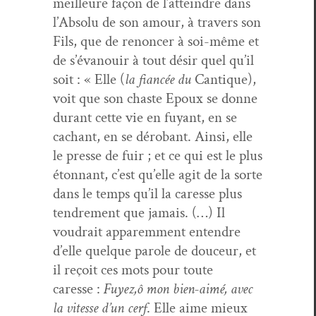
meilleure façon de l’atteindre dans
l’Absolu de son amour, à tra­vers son
Fils, que de renon­cer à soi-même et
de s’évanouir à tout désir quel qu’il
soit : « Elle (
la
fiancée du
Can­tique),
voit que son chaste Epoux se donne
durant cette vie en fuyant, en se
cachant, en se dérobant. Ain­si, elle
le presse de fuir ; et ce qui est le plus
éton­nant, c’est qu’elle agit de la sorte
dans le temps qu’il la caresse plus
ten­drement que jamais. (…) Il
voudrait apparem­ment enten­dre
d’elle quelque parole de douceur, et
il reçoit ces mots pour toute
caresse :
Fuyez,ô mon bien-aimé, avec
la vitesse d’un cerf
. Elle aime mieux