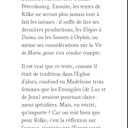
Péters­bourg. Ensuite, les textes de
Rilke ne seront plus jamais tout à
fait les mêmes : il suf­fit de lire ses
dernières pro­duc­tions, les
Elé­gies à
Duino
, ou les
Son­nets à Orphée
, ou
même ses con­sid­éra­tions sur la
Vie
de Marie
, pour s’en ren­dre compte.
Il est vrai que ce texte, comme il
était de tra­di­tion dans l’Eglise
d’alors, con­fond en Madeleine trois
femmes que les Evangiles (de Luc et
de Jean) avaient pour­tant claire­
ment spé­ci­fiées. Mais, en vérité,
qu’importe ? Car on voit bien que
pour Rilke, c’est la réflex­ion sur
l’amour, inspirée par l’Esprit saint,