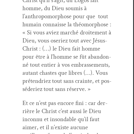
Christ qu’il s’agit, du Logos fait
homme, du Dieu soumis à
l’anthropomorphose pour que tout
humain con­naisse la théo­mor­phose :
« Si vous aviez marché droite­ment à
Dieu, vous oseriez tout avec Jésus-
Christ : (…) le Dieu fait homme
pour être à l’homme se fût aban­don­
né tout entier à vos embrasse­ments,
autant chastes que libres (…). Vous
pré­ten­driez tout sans crainte, et pos­
séderiez tout sans réserve. »
Et ce n’est pas encore fini : car der­
rière le Christ c’est aus­si le Dieu
incon­nu et insond­able qu’il faut
aimer, et il n’existe aucune