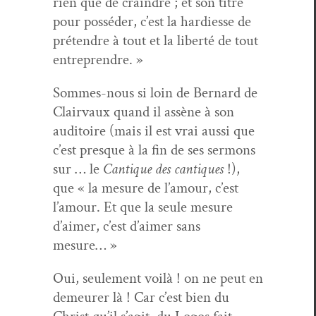
rien que de crain­dre ; et son titre
pour pos­séder, c’est la hardiesse de
pré­ten­dre à tout et la lib­erté de tout
entreprendre. »
Sommes-nous si loin de Bernard de
Clair­vaux quand il assène à son
audi­toire (mais il est vrai aus­si que
c’est presque à la fin de ses ser­mons
sur … le
Can­tique des can­tiques
!),
que « la mesure de l’amour, c’est
l’amour. Et que la seule mesure
d’aimer, c’est d’aimer sans
mesure… »
Oui, seule­ment voilà ! on ne peut en
demeur­er là ! Car c’est bien du