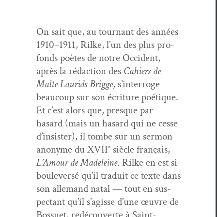
On sait que, au tour­nant des années
1910–1911, Rilke, l’un des plus pro­
fonds poètes de notre Occi­dent,
après la rédac­tion des
Cahiers de
Malte Lau­rids Brigge
, s’interroge
beau­coup sur son écri­t­ure poé­tique.
Et c’est alors que, presque par
hasard (mais un hasard qui ne cesse
d’insister), il tombe sur un ser­mon
anonyme du XVII° siè­cle français,
L’Amour
de Madeleine
. Rilke en est si
boulever­sé qu’il traduit ce texte dans
son alle­mand natal — tout en sus­
pec­tant qu’il s’agisse d’une œuvre de
Bossuet, redé­cou­verte à Saint-