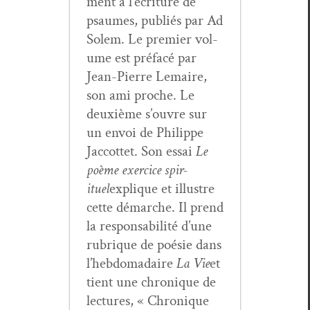
ment à l’écriture de
psaumes, pub­liés par Ad
Solem. Le pre­mier vol­
ume est pré­facé par
Jean-Pierre Lemaire,
son ami proche. Le
deux­ième s’ouvre sur
un envoi de Philippe
Jac­cot­tet. Son essai
Le
poème exer­ci­ce spir­
ituel
explique et illus­tre
cette démarche. Il prend
la respon­s­abil­ité d’une
rubrique de poésie dans
l’hebdomadaire
La Vie
et
tient une chronique de
lec­tures, « Chronique