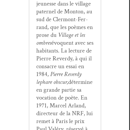
jeunesse dans le vil­lage
pater­nel de Mon­ton, au
sud de Cler­mont-Fer­
rand, que les poèmes en
prose du
Vil­lage et les
ombres
évo­quent avec ses
habi­tants. La lec­ture de
Pierre Reverdy, à qui il
con­sacre un essai en
1984,
Pierre Reverdy
le
phare obscur,
déter­mine
en grande par­tie sa
voca­tion de poète. En
1971, Mar­cel Arland,
directeur de la NRF, lui
remet à Paris le prix
Paul Valéry, réservé à