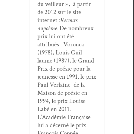
du veilleur », à par­tir
de 2012 sur le site
inter­net :
Recours
au
poème.
De nom­breux
prix lui ont été
attribués : Voron­ca
(1978), Louis Guil­
laume (1987), le Grand
Prix de poésie pour la
jeunesse en 1991, le prix
Paul Ver­laine de la
Mai­son de poésie en
1994, le prix Louise
Labé en 2011.
L’Académie Française
lui a décerné le prix
François Cop­pée