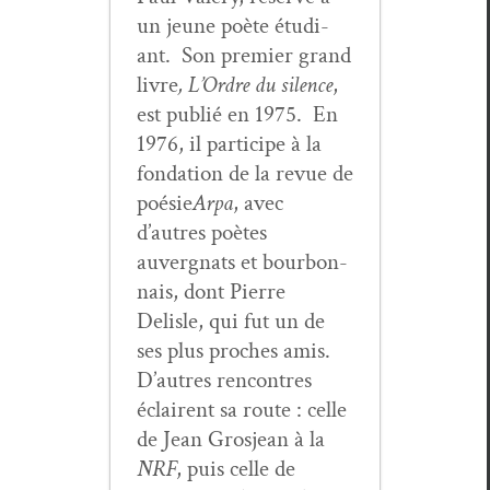
un jeune poète étu­di­
ant. Son pre­mier grand
livre
, L’Ordre du silence
,
est pub­lié en 1975. En
1976, il par­ticipe à la
fon­da­tion de la revue de
poésie
Arpa
, avec
d’autres poètes
auvergnats et bour­bon­
nais, dont Pierre
Delisle, qui fut un de
ses plus proches amis.
D’autres ren­con­tres
éclairent sa route : celle
de Jean Gros­jean à la
NRF
, puis celle de