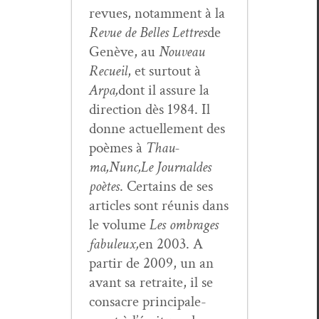
revues, notam­ment à la
Revue de Belles Let­tres
de
Genève, au
Nou­veau
Recueil
, et surtout à
Arpa,
dont il assure la
direc­tion dès 1984. Il
donne actuelle­ment des
poèmes à
Thau­
ma,
Nunc,
Le Jour­nal
des
poètes
. Cer­tains de ses
arti­cles sont réu­nis dans
le vol­ume
Les ombrages
fab­uleux,
en 2003. A
par­tir de 2009, un an
avant sa retraite, il se
con­sacre prin­ci­pale­