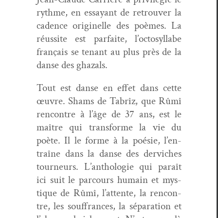
rythme, en essayant de retrou­ver la
cadence orig­inelle des poèmes. La
réus­site est par­faite, l’oc­to­syl­labe
français se ten­ant au plus près de la
danse des ghazals.
Tout est danse en effet dans cette
œuvre. Shams de Tabrîz, que Rûmî
ren­con­tre à l’âge de 37 ans, est le
maître qui trans­forme la vie du
poète. Il le forme à la poésie, l’en­
traîne dans la danse des der­vich­es
tourneurs. L’an­tholo­gie qui paraît
ici suit le par­cours humain et mys­
tique de Rûmî, l’at­tente, la ren­con­
tre, les souf­frances, la sépa­ra­tion et