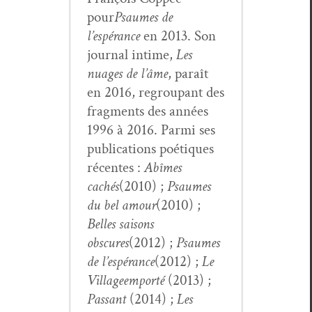
pour
Psaumes de
l’espérance
en 2013. Son
jour­nal intime,
Les
nuages de l’âme
, paraît
en 2016, regroupant des
frag­ments des années
1996 à 2016. Par­mi ses
pub­li­ca­tions poé­tiques
récentes :
Abîmes
cachés
(2010) ;
Psaumes
du bel amour
(2010) ;
Belles saisons
obscures
(2012) ;
Psaumes
de l’espérance
(2012) ;
Le
Vil­lage
emporté
(2013) ;
Pas­sant
(2014) ;
Les