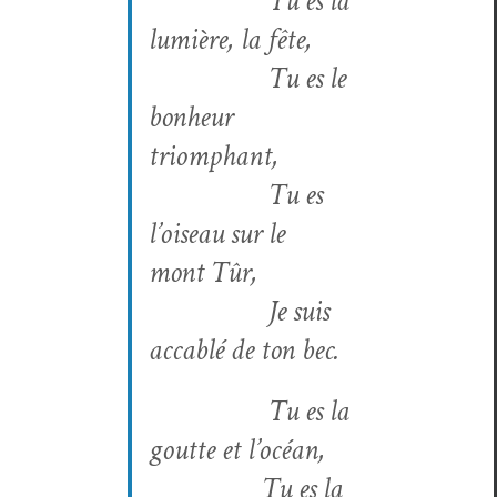
Tu es la
lumière, la fête,
Tu es le
bon­heur
triomphant,
Tu es
l’oiseau sur le
mont Tûr,
Je suis
acca­blé de ton bec.
Tu es la
goutte et l’océan,
Tu es la