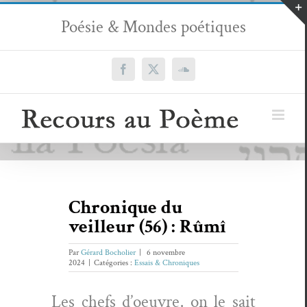
Passer
Poésie & Mondes poétiques
au
contenu
Facebook
X
SoundCloud
Chronique du
veilleur (56) : Rûmî
Par
Gérard Bocholier
|
6 novembre
2024
|
Catégories :
Essais & Chroniques
Les chefs d’oeu­vre, on le sait