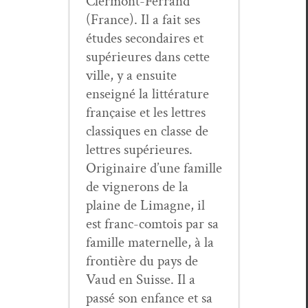
Cler­mont-Fer­rand
(France). Il a fait ses
études sec­ondaires et
supérieures dans cette
ville, y a ensuite
enseigné la lit­téra­ture
française et les let­tres
clas­siques en classe de
let­tres supérieures.
Orig­i­naire d’une famille
de vignerons de la
plaine de Limagne, il
est franc-com­tois par sa
famille mater­nelle, à la
fron­tière du pays de
Vaud en Suisse. Il a
passé son enfance et sa