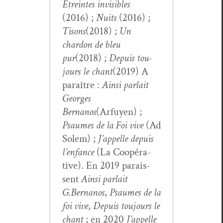
Etreintes invis­i­bles
(2016) ;
Nuits
(2016) ;
Tisons
(2018) ;
Un
chardon de bleu
pur
(2018) ;
Depuis tou­
jours le chant
(2019) A
paraître :
Ain­si par­lait
Georges
Bernanos
(Arfuyen) ;
Psaumes de la Foi vive
(Ad
Solem) ;
J’appelle depuis
l’enfance
(La Coopéra­
tive). En 2019 parais­
sent
Ain­si par­lait
G.Bernanos
,
Psaumes de la
foi vive
,
Depuis tou­jours le
chant
; en 2020
J’ap­pelle