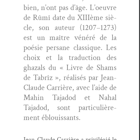
bien, n’ont pas d’âge. L’oeu­vre
de Rûmî date du XII­Ième siè­
cle, son auteur (1207–1273)
est un maître vénéré de la
poésie per­sane clas­sique. Les
choix et la tra­duc­tion des
ghaz­als du « Livre de Shams
de Tabrîz », réal­isés par Jean-
Claude Car­rière, avec l’aide de
Mahin Tajadod et Nahal
Tajadod, sont par­ti­c­ulière­
ment éblouissants.
Jean-Claude Car­rière a priv­ilégié le