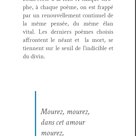
phe, à chaque poème, on est frap­pé
par un renou­velle­ment con­tin­uel de
la même pen­sée, du même élan
vital. Les derniers poèmes choi­sis
affron­tent le néant et la mort, se
tien­nent sur le seuil de l’indi­ci­ble et
du divin.
Mourez, mourez,
dans cet amour
mourez,