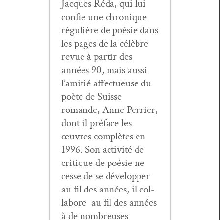
Jacques Réda, qui lui
con­fie une chronique
régulière de poésie dans
les pages de la célèbre
revue à par­tir des
années 90, mais aus­si
l’amitié affectueuse du
poète de Suisse
romande, Anne Per­ri­er,
dont il pré­face les
œuvres com­plètes en
1996. Son activ­ité de
cri­tique de poésie ne
cesse de se dévelop­per
au fil des années, il col­
la­bore au fil des années
à de nom­breuses