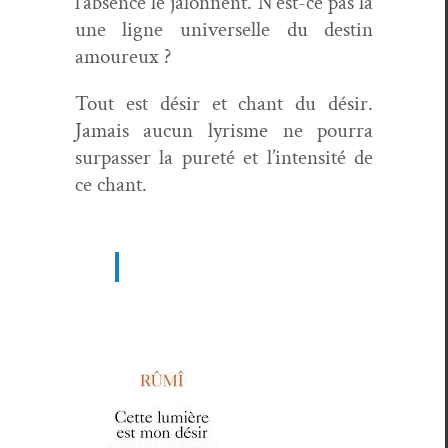
l’ab­sence le jalon­nent. N’est-ce pas là
une ligne uni­verselle du des­tin
amoureux ?
Tout est désir et chant du désir.
Jamais aucun lyrisme ne pour­ra
sur­pass­er la pureté et l’in­ten­sité de
ce chant.