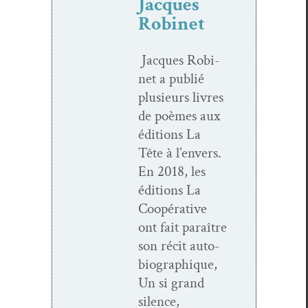
Jacques
Robinet
Jacques Robi­
net a pub­lié
plusieurs livres
de poèmes aux
édi­tions La
Tête à l’envers.
En 2018, les
édi­tions La
Coopéra­tive
ont fait paraître
son réc­it auto­
bi­ographique,
Un si grand
silence,