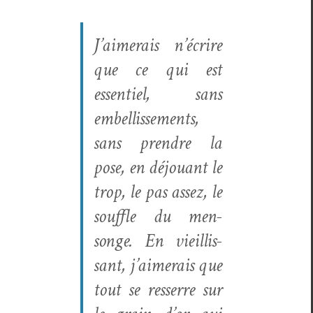
J’aimerais n’écrire
que ce qui est
essen­tiel, sans
embel­lisse­ments,
sans pren­dre la
pose, en déjouant le
trop, le pas assez, le
souf­fle du men­
songe. En vieil­lis­
sant, j’aimerais que
tout se resserre sur