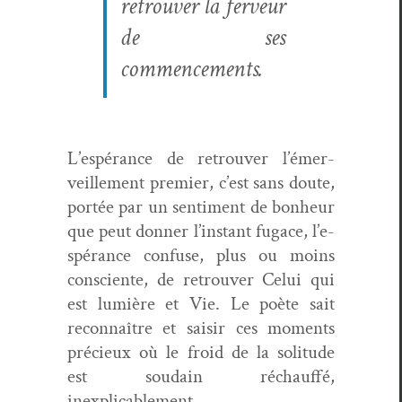
retrou­ver la fer­veur
de ses
commencements.
L’e­spérance de retrou­ver l’émer­
veille­ment pre­mier, c’est sans doute,
portée par un sen­ti­ment de bon­heur
que peut don­ner l’in­stant fugace, l’e­
spérance con­fuse, plus ou moins
con­sciente, de retrou­ver Celui qui
est lumière et Vie. Le poète sait
recon­naître et saisir ces moments
pré­cieux où le froid de la soli­tude
est soudain réchauf­fé,
inexplicablement.