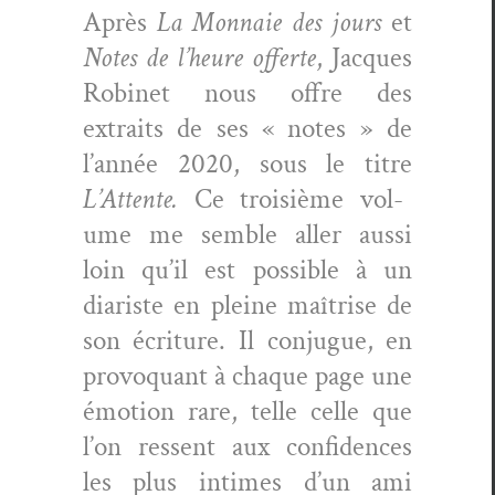
Après
La Mon­naie des jours
et
Notes de l’heure offerte
, Jacques
Robi­net nous offre des
extraits de ses « notes » de
l’an­née 2020, sous le titre
L’At­tente.
Ce troisième vol­
ume me sem­ble aller aus­si
loin qu’il est pos­si­ble à un
diariste en pleine maîtrise de
son écri­t­ure. Il con­jugue, en
provo­quant à chaque page une
émo­tion rare, telle celle que
l’on ressent aux con­fi­dences
les plus intimes d’un ami