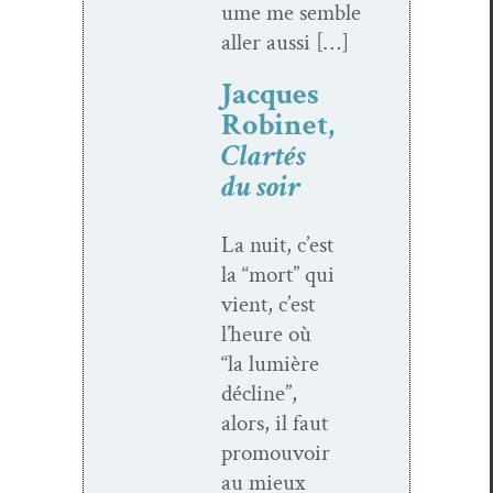
ume me sem­ble
aller aussi […]
Jacques
Robinet,
Clartés
du soir
La nuit, c’est
la “mort” qui
vient, c’est
l’heure où
“la lumière
décline”,
alors, il faut
pro­mou­voir
au mieux