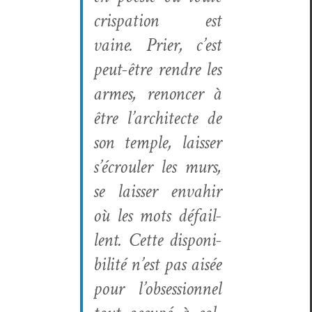
crispa­tion est
vaine. Prier, c’est
peut-être ren­dre les
armes, renon­cer à
être l’ar­chi­tecte de
son tem­ple, laiss­er
s’écrouler les murs,
se laiss­er envahir
où les mots défail­
lent. Cette disponi­
bil­ité n’est pas aisée
pour l’ob­ses­sion­nel