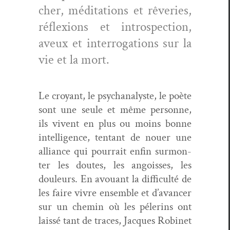
cher, médi­ta­tions et rêver­ies,
réflex­ions et intro­spec­tion,
aveux et inter­ro­ga­tions sur la
vie et la mort.
Le croy­ant, le psy­ch­an­a­lyste, le poète
sont une seule et même per­son­ne,
ils vivent en plus ou moins bonne
intel­li­gence, ten­tant de nouer une
alliance qui pour­rait enfin sur­mon­
ter les doutes, les angoiss­es, les
douleurs. En avouant la dif­fi­culté de
les faire vivre ensem­ble et d’a­vancer
sur un chemin où les pélerins ont
lais­sé tant de traces, Jacques Robi­net