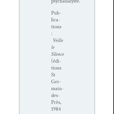
psychanalyste.
Pub­
li­ca­
tions
:
Veille
le
Silence
(édi­
tions
St
Ger­­
main-
des-
Près,
1984