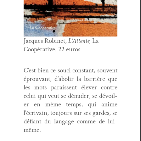
Jacques Robi­net,
L’At­tente,
La
Coopéra­tive, 22 euros.
C’est bien ce souci con­stant, sou­vent
éprou­vant, d’abolir la bar­rière que
les mots parais­sent élever con­tre
celui qui veut se dénud­er, se dévoil­
er en même temps, qui ani­me
l’écrivain, tou­jours sur ses gardes, se
défi­ant du lan­gage comme de lui-
même.