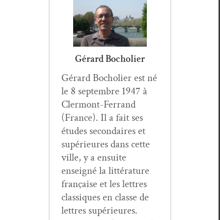
Gérard Bocholier
Gérard Bocholi­er est né
le 8 sep­tem­bre 1947 à
Cler­mont-Fer­rand
(France). Il a fait ses
études sec­ondaires et
supérieures dans cette
ville, y a ensuite
enseigné la lit­téra­ture
française et les let­tres
clas­siques en classe de
let­tres supérieures.