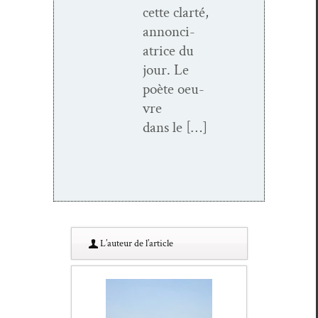
cette clarté,
annon­ci­
atrice du
jour. Le
poète oeu­
vre
dans le […]
L’au­teur de l’article