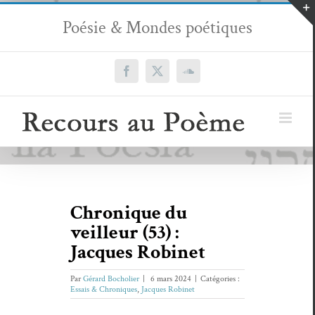
Passer
Poésie & Mondes poétiques
au
contenu
Facebook
X
SoundCloud
Chronique du
veilleur (53) :
Jacques Robinet
Par
Gérard Bocholier
|
6 mars 2024
|
Catégories :
Essais & Chroniques
,
Jacques Robinet