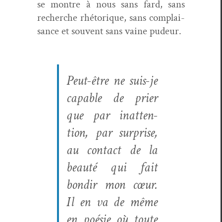
se mon­tre à nous sans fard, sans
recherche rhé­torique, sans com­plai­
sance et sou­vent sans vaine pudeur.
Peut-être ne suis-je
capa­ble de prier
que par inat­ten­
tion, par sur­prise,
au con­tact de la
beauté qui fait
bondir mon cœur.
Il en va de même
en poésie où toute