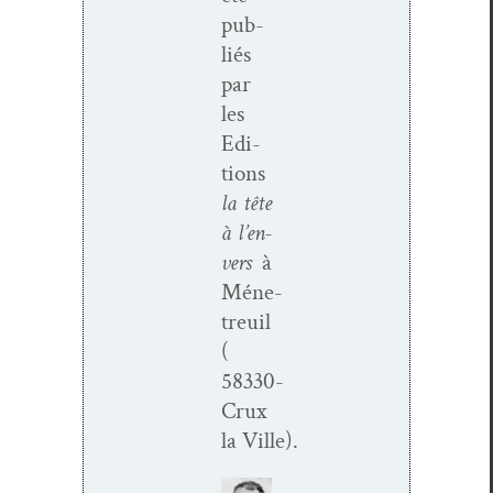
pub­
liés
par
les
Edi­
tions
la tête
à l’en­
vers
à
Méne­
treuil
(
58330-
Crux
la Ville).