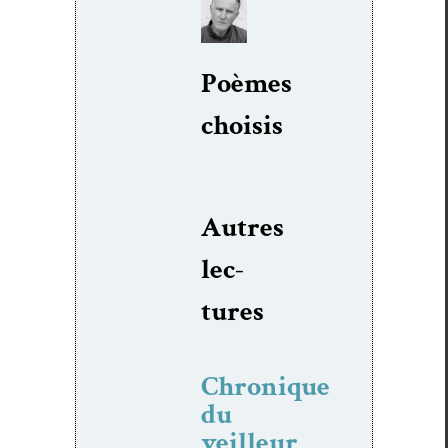
Poèmes
choi­sis
Autres
lec­
tures
Chronique
du
veilleur