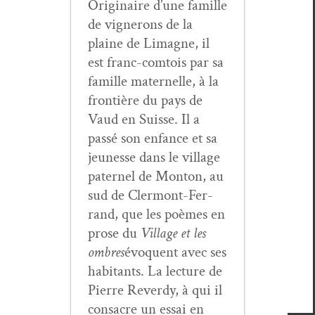
Orig­i­naire d’une famille
de vignerons de la
plaine de Limagne, il
est franc-com­tois par sa
famille mater­nelle, à la
fron­tière du pays de
Vaud en Suisse. Il a
passé son enfance et sa
jeunesse dans le vil­lage
pater­nel de Mon­ton, au
sud de Cler­mont-Fer­
rand, que les poèmes en
prose du
Vil­lage et les
ombres
évo­quent avec ses
habi­tants. La lec­ture de
Pierre Reverdy, à qui il
con­sacre un essai en