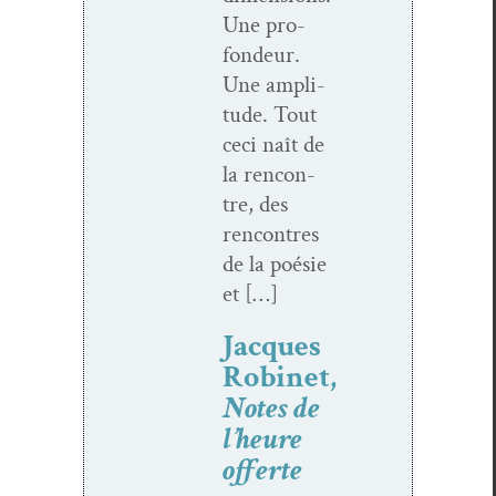
Une pro­
fondeur.
Une ampli­
tude. Tout
ceci naît de
la ren­con­
tre, des
ren­con­tres
de la poésie
et […]
Jacques
Robinet,
Notes de
l’heure
offerte