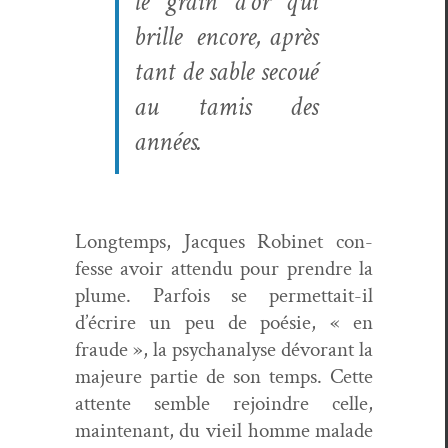
le grain d’or qui
brille
encore, après
tant de sable sec­oué
au tamis des
années.
Longtemps, Jacques Robi­net con­
fesse avoir atten­du pour pren­dre la
plume. Par­fois se per­me­t­tait-il
d’écrire un peu de poésie, « en
fraude », la psy­ch­analyse dévo­rant la
majeure par­tie de son temps. Cette
attente sem­ble rejoin­dre celle,
main­tenant, du vieil homme malade