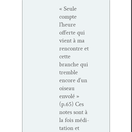
« Seule
compte
l’heure
offerte qui
vient à ma
ren­con­tre et
cette
branche qui
trem­ble
encore d’un
oiseau
envolé »
(p.65) Ces
notes sont à
la fois médi­
ta­tion et