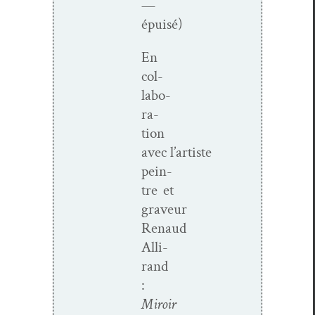
—
épuisé)
En
col­
lab­o­
ra­
tion
avec l’artiste
pein­
tre et
graveur
Renaud
Alli­
rand
:
Miroir