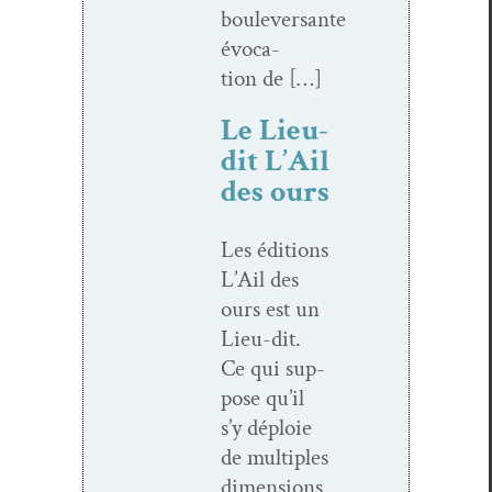
boulever­sante
évo­ca­
tion de […]
Le Lieu-
dit L’Ail
des ours
Les édi­tions
L’Ail des
ours est un
Lieu-dit.
Ce qui sup­
pose qu’il
s’y déploie
de mul­ti­ples
dimen­sions.