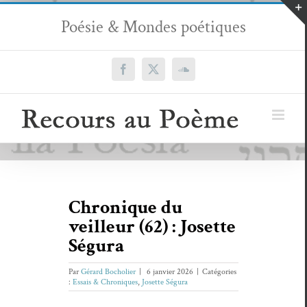
Passer
Poésie & Mondes poétiques
au
contenu
Facebook
X
SoundCloud
Chronique du
veilleur (62) : Josette
Ségura
Par
Gérard Bocholier
|
6 janvier 2026
|
Catégories
:
Essais & Chroniques
,
Josette Ségura