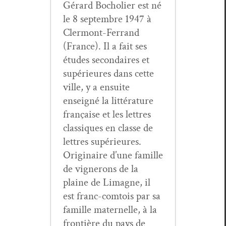
Gérard Bocholi­er est né
le 8 sep­tem­bre 1947 à
Cler­mont-Fer­rand
(France). Il a fait ses
études sec­ondaires et
supérieures dans cette
ville, y a ensuite
enseigné la lit­téra­ture
française et les let­tres
clas­siques en classe de
let­tres supérieures.
Orig­i­naire d’une famille
de vignerons de la
plaine de Limagne, il
est franc-com­tois par sa
famille mater­nelle, à la
fron­tière du pays de