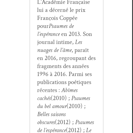
L’Académie Française
lui a décerné le prix
François Cop­pée
pour
Psaumes de
l’espérance
en 2013. Son
jour­nal intime,
Les
nuages de l’âme
, paraît
en 2016, regroupant des
frag­ments des années
1996 à 2016. Par­mi ses
pub­li­ca­tions poé­tiques
récentes :
Abîmes
cachés
(2010) ;
Psaumes
du bel amour
(2010) ;
Belles saisons
obscures
(2012) ;
Psaumes
de l’espérance
(2012) ;
Le