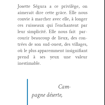
Josette Ségu­ra a ce priv­ilège, on
aimerait dire cette grâce. Elle nous
con­vie à marcher avec elle, à longer
ces ruis­seaux qui l’enchantent par
leur sim­plic­ité. Elle nous fait par­
courir beau­coup de lieux, des con­
trées de son sud-ouest, des vil­lages,
où le plus apparem­ment insignifi­ant
prend à ses yeux une valeur
inestimable.
Cam­
pagne déserte,