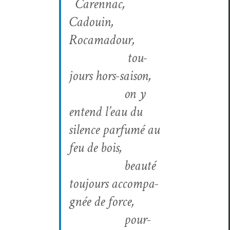
Carennac,
Cadouin,
Rocamadour,
tou­
jours hors-saison,
on y
entend l’eau du
silence par­fumé au
feu de bois,
beauté
tou­jours accom­pa­
g­née de force,
pour­