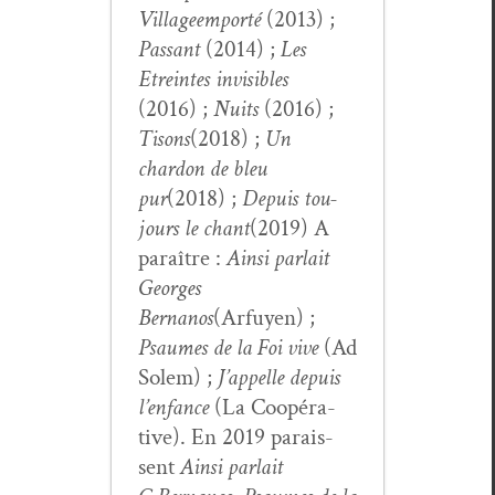
Vil­lage
emporté
(2013) ;
Pas­sant
(2014) ;
Les
Etreintes invis­i­bles
(2016) ;
Nuits
(2016) ;
Tisons
(2018) ;
Un
chardon de bleu
pur
(2018) ;
Depuis tou­
jours le chant
(2019) A
paraître :
Ain­si par­lait
Georges
Bernanos
(Arfuyen) ;
Psaumes de la Foi vive
(Ad
Solem) ;
J’appelle depuis
l’enfance
(La Coopéra­
tive). En 2019 parais­
sent
Ain­si par­lait