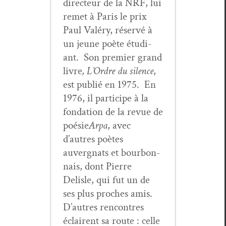
directeur de la NRF, lui
remet à Paris le prix
Paul Valéry, réservé à
un jeune poète étu­di­
ant. Son pre­mier grand
livre
, L’Ordre du silence
,
est pub­lié en 1975. En
1976, il par­ticipe à la
fon­da­tion de la revue de
poésie
Arpa
, avec
d’autres poètes
auvergnats et bour­bon­
nais, dont Pierre
Delisle, qui fut un de
ses plus proches amis.
D’autres ren­con­tres
éclairent sa route : celle