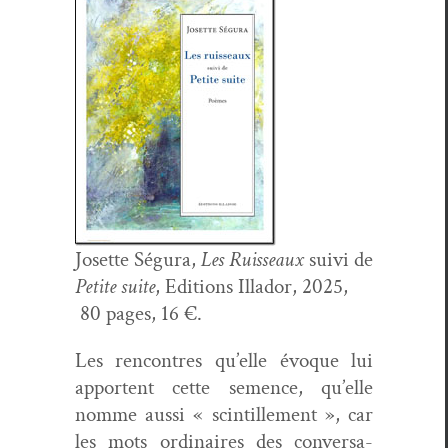
Josette Ségu­ra,
Les Ruis­seaux
suivi de
Petite suite
, Edi­tions Illador, 2025,
80 pages, 16 €.
Les ren­con­tres qu’elle évoque lui
appor­tent cette semence, qu’elle
nomme aus­si « scin­tille­ment », car
les mots ordi­naires des con­ver­sa­