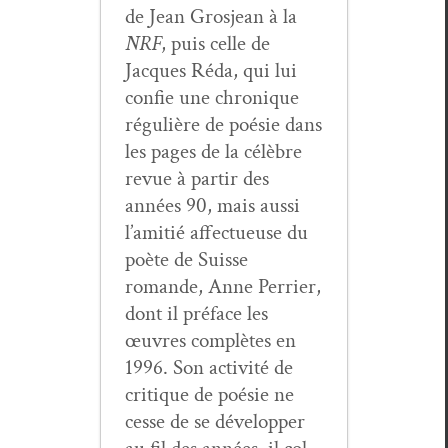
de Jean Gros­jean à la
NRF
, puis celle de
Jacques Réda, qui lui
con­fie une chronique
régulière de poésie dans
les pages de la célèbre
revue à par­tir des
années 90, mais aus­si
l’amitié affectueuse du
poète de Suisse
romande, Anne Per­ri­er,
dont il pré­face les
œuvres com­plètes en
1996. Son activ­ité de
cri­tique de poésie ne
cesse de se dévelop­per