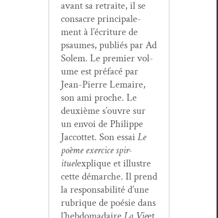
avant sa retraite, il se
con­sacre prin­ci­pale­
ment à l’écriture de
psaumes, pub­liés par Ad
Solem. Le pre­mier vol­
ume est pré­facé par
Jean-Pierre Lemaire,
son ami proche. Le
deux­ième s’ouvre sur
un envoi de Philippe
Jac­cot­tet. Son essai
Le
poème exer­ci­ce spir­
ituel
explique et illus­tre
cette démarche. Il prend
la respon­s­abil­ité d’une
rubrique de poésie dans
l’hebdomadaire
La Vie
et