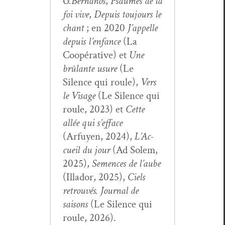
G.Bernanos
,
Psaumes de la
foi vive
,
Depuis tou­jours le
chant
; en 2020
J’ap­pelle
depuis l’en­fance
(La
Coopéra­tive) et
Une
brûlante usure
(Le
Silence qui roule),
Vers
le Vis­age
(Le Silence qui
roule, 2023) et
Cette
allée qui s’ef­face
(Arfuyen, 2024),
L’Ac­
cueil du jour
(Ad Solem,
2025),
Semences de l’aube
(Illador, 2025),
Ciels
retrou­vés. Jour­nal de
saisons
(Le Silence qui
roule, 2026).