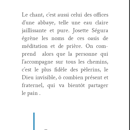
Le chant, c’est aus­si celui des offices
d’une abbaye, telle une eau claire
jail­lis­sante et pure. Josette Ségu­ra
égrène les noms de ces oasis de
médi­ta­tion et de prière. On com­
prend alors que la per­son­ne qui
l’accompagne sur tous les chemins,
c’est le plus fidèle des pèlerins, le
Dieu invis­i­ble, ô com­bi­en présent et
frater­nel, qui va bien­tôt partager
le pain .