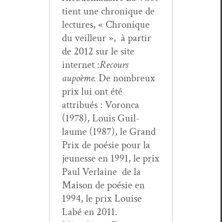
tient une chronique de
lec­tures, « Chronique
du veilleur », à par­tir
de 2012 sur le site
inter­net :
Recours
au
poème.
De nom­breux
prix lui ont été
attribués : Voron­ca
(1978), Louis Guil­
laume (1987), le Grand
Prix de poésie pour la
jeunesse en 1991, le prix
Paul Ver­laine de la
Mai­son de poésie en
1994, le prix Louise
Labé en 2011.