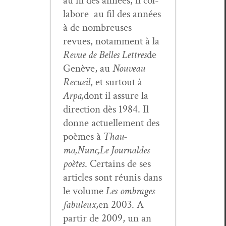
au fil des années, il col­
la­bore au fil des années
à de nom­breuses
revues, notam­ment à la
Revue de Belles Let­tres
de
Genève, au
Nou­veau
Recueil
, et surtout à
Arpa,
dont il assure la
direc­tion dès 1984. Il
donne actuelle­ment des
poèmes à
Thau­
ma,
Nunc,
Le Jour­nal
des
poètes
. Cer­tains de ses
arti­cles sont réu­nis dans
le vol­ume
Les ombrages
fab­uleux,
en 2003. A
par­tir de 2009, un an