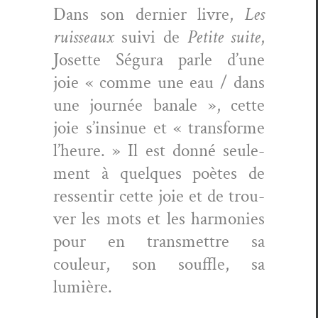
Dans son dernier livre,
Les
ruis­seaux
suivi de
Petite suite
,
Josette Ségu­ra par­le d’une
joie « comme une eau / dans
une journée banale », cette
joie s’insinue et « trans­forme
l’heure. » Il est don­né seule­
ment à quelques poètes de
ressen­tir cette joie et de trou­
ver les mots et les har­monies
pour en trans­met­tre sa
couleur, son souf­fle, sa
lumière.