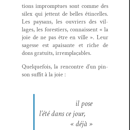
tions impromptues sont comme des
silex qui jet­tent de belles étin­celles.
Les paysans, les ouvri­ers des vil­
lages, les forestiers, con­nais­sent « la
joie de ne pas être en ville ». Leur
sagesse est apaisante et riche de
dons gra­tu­its, irremplaçables.
Quelque­fois, la ren­con­tre d’un pin­
son suf­fit à la joie :
il pose
l’été dans ce jour,
« déjà »