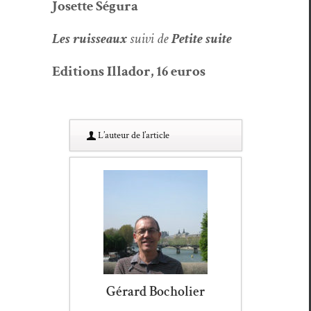
Josette Ségu­ra
Les ruis­seaux
suivi de
Petite suite
Edi­tions Illador, 16 euros
L’au­teur de l’article
Gérard Bocholier