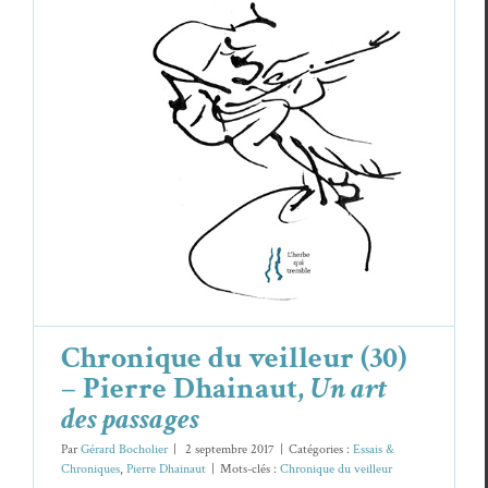
Chronique du veilleur (30) – Pierre
Dhainaut,
Un art des passages
Essais & Chroniques
Pierre Dhainaut
Chronique du veilleur (30)
– Pierre Dhainaut,
Un art
des passages
Par
Gérard Bocholier
|
2 septembre 2017
|
Catégories :
Essais &
Chroniques
,
Pierre Dhainaut
|
Mots-clés :
Chronique du veilleur