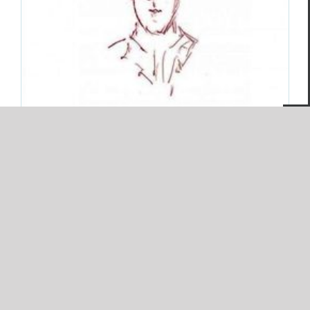
Suied,
Le Visage secret
Alain Suied
Essais & Chroniques
Chronique du veilleur (21) –
Alain Suied,
Le Visage secret
Par
Gérard Bocholier
|
8 janvier 2016
|
Catégories :
Alain Suied
,
Essais & Chroniques
|
Mots-clés :
Chronique du veilleur
La poésie d’Alain Suied capte ce cri,