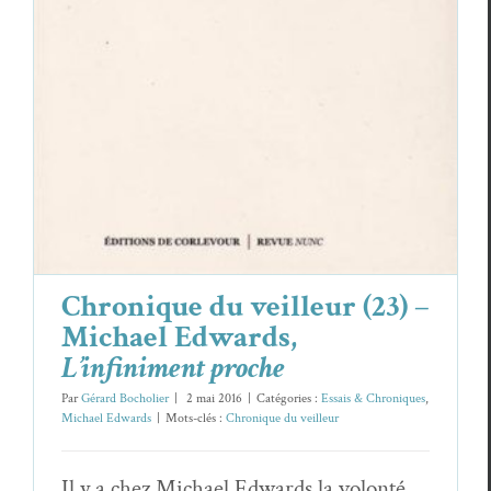
Edwards,
L’infiniment proche
Essais & Chroniques
Michael Edwards
Chronique du veilleur (23) –
Michael Edwards,
L’infiniment proche
Par
Gérard Bocholier
|
2 mai 2016
|
Catégories :
Essais & Chroniques
,
Michael Edwards
|
Mots-clés :
Chronique du veilleur
Il y a chez Michael Edwards la volonté