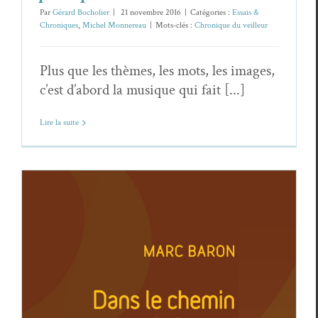
Par
Gérard Bocholier
|
21 novembre 2016
|
Catégories :
Essais &
Chroniques
,
Michel Monnereau
|
Mots-clés :
Chronique du veilleur
Plus que les thèmes, les mots, les images,
c’est d’abord la musique qui fait [...]
Lire la suite