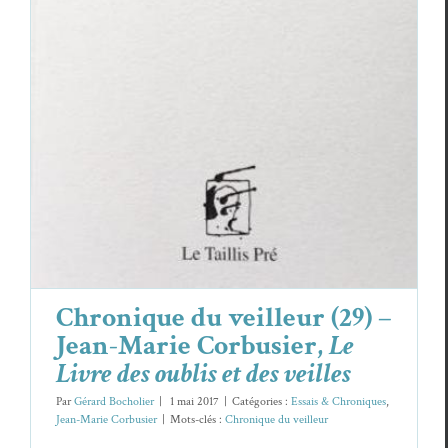
Chronique du veilleur (29) – Jean-Marie
Corbusier,
Le Livre des oublis et des veilles
Essais & Chroniques
Jean-Marie Corbusier
Chronique du veilleur (29) –
Jean-Marie Corbusier,
Le
Livre des oublis et des veilles
Par
Gérard Bocholier
|
1 mai 2017
|
Catégories :
Essais & Chroniques
,
Jean-Marie Corbusier
|
Mots-clés :
Chronique du veilleur