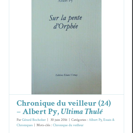
Chronique du veilleur (24) – Albert Py,
Ultima Thulé
Albert Py
Essais & Chroniques
Chronique du veilleur (24)
– Albert Py,
Ultima Thulé
Par
Gérard Bocholier
|
30 juin 2016
|
Catégories :
Albert Py
,
Essais &
Chroniques
|
Mots-clés :
Chronique du veilleur