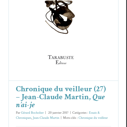
Claude Martin,
Que n’ai-je
Essais & Chroniques
Jean-Claude Martin
Chronique du veilleur (27)
– Jean-Claude Martin,
Que
n’ai-je
Par
Gérard Bocholier
|
20 janvier 2017
|
Catégories :
Essais &
Chroniques
,
Jean-Claude Martin
|
Mots-clés :
Chronique du veilleur