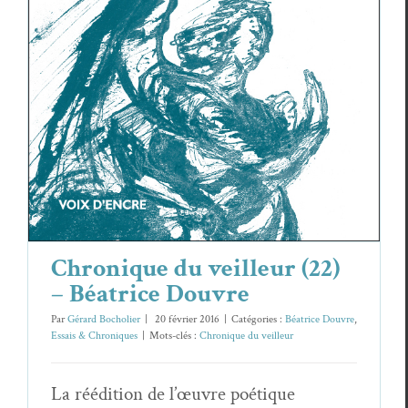
Douvre
Béatrice Douvre
Essais & Chroniques
Chronique du veilleur (22)
– Béatrice Douvre
Par
Gérard Bocholier
|
20 février 2016
|
Catégories :
Béatrice Douvre
,
Essais & Chroniques
|
Mots-clés :
Chronique du veilleur
La réédition de l’œuvre poétique