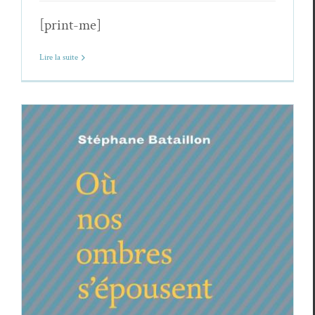
[print-me]
Lire la suite
Chronique du veilleur (28) – Stéphane
Bataillon,
Où nos ombres s’épousent, Vivre
l’absence