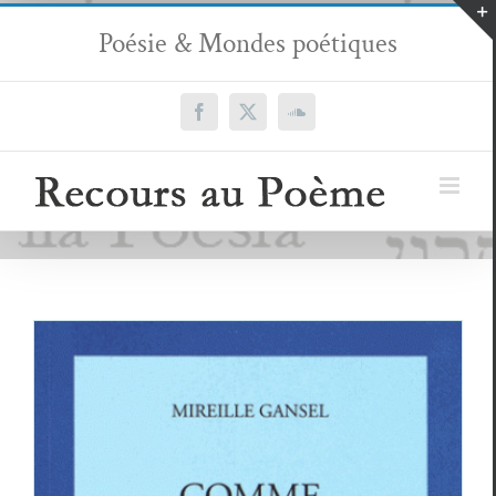
Passer
Poésie & Mondes poétiques
au
contenu
Facebook
X
SoundCloud