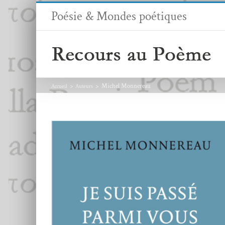
Passer
Poésie & Mondes poétiques
au
contenu
Michel Monnereau
Accueil
Auteurs