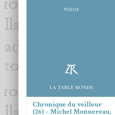
Chronique du veilleur (26) – Michel
Monnereau,
Je suis passé parmi vous
Essais & Chroniques
Michel Monnereau
Chronique du veilleur
(26) – Michel Monnereau,