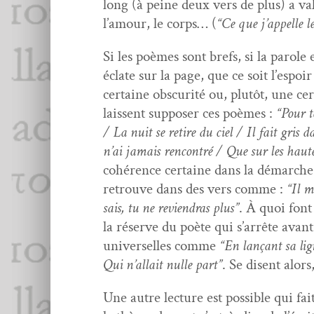
long (à peine deux vers de plus) a val
l’amour, le corps… (
“Ce que j’ap­pelle l
Si les poèmes sont brefs, si la parole e
éclate sur la page, que ce soit l’e­spo
cer­taine obscu­rité ou, plutôt, une 
lais­sent sup­pos­er ces poèmes :
“Pour t
/ La nuit se retire du ciel / Il fait gris
n’ai jamais ren­con­tré / Que sur les hau
cohérence cer­taine dans la démarche
retrou­ve dans des vers comme :
“Il m
sais, tu ne revien­dras plus”
. À quoi font
la réserve du poète qui s’ar­rête avan
uni­verselles comme
“En lançant sa lig
Qui n’al­lait nulle part”
. Se dis­ent alors
Une autre lec­ture est pos­si­ble qui f