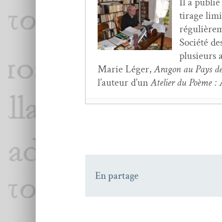
Il a pub­li
tirage lim­
régulière­
Société des
plusieurs a
Marie Léger,
Aragon au Pays des 
l’au­teur d’un
Ate­lier du Poème :
Le rôle de la doc­u­men
Julien Blaine,
Car­nets 
Eve Lern­er,
Partout et
Revue Cabaret n° 29 e
En partage
Frédéric Tison,
La Tab
Eve Lern­er,
Partout et
Louis BERTHOLOM
Chris­t­ian Monginot,