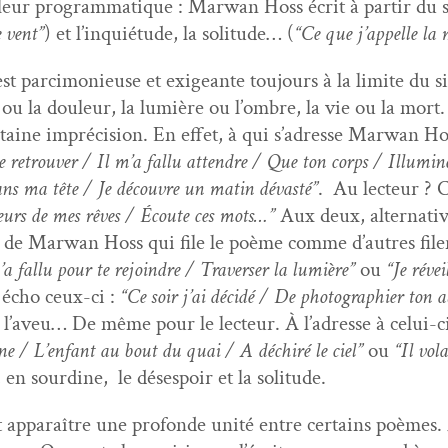
eur pro­gram­ma­tique : Mar­wan Hoss écrit à par­tir du s
e vent”
) et l’in­quié­tude, la soli­tude… (
“Ce que j’ap­pelle la
st parci­monieuse et exigeante tou­jours à la lim­ite du si
ir ou la douleur, la lumière ou l’om­bre, la vie ou la mor
cer­taine impré­ci­sion. En effet, à qui s’adresse Mar­wa
e retrou­ver / Il m’a fal­lu atten­dre / Que ton corps / Illu­min
 dans ma tête / Je décou­vre un matin dévasté”
. Au lecteur ? C
­teurs de mes rêves / Écoute ces mots…”
Aux deux, alter­na­ti
 de Mar­wan Hoss qui file le poème comme d’autres file
’a fal­lu pour te rejoin­dre / Tra­vers­er la lumière”
ou
“Je révei
 écho ceux-ci :
“Ce soir j’ai décidé / De pho­togra­phi­er ton 
t l’aveu… De même pour le lecteur. À l’adresse à celui-ci
ne / L’en­fant au bout du quai / A déchiré le ciel”
ou
“Il vol
, en sour­dine, le dés­espoir et la solitude.
ait appa­raître une pro­fonde unité entre cer­tains poèmes