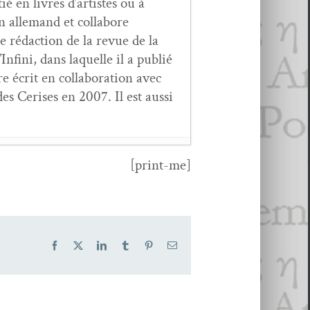
ié en livres d’artistes ou à
n alle­mand et col­la­bore
e rédac­tion de la revue de la
fi­ni, dans laque­lle il a pub­lié
 écrit en col­lab­o­ra­tion avec
s Ceris­es en 2007. Il est aus­si
[print-me]
i­er 2022
Facebook
X
LinkedIn
Tumblr
Pinterest
Email
ras­sart,
Si je t’oublie
- 6