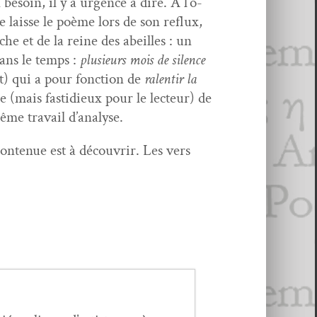
n besoin, il y a urgence à dire. À l’o­
 laisse le poème lors de son reflux,
che et de la reine des abeilles : un
 dans le temps :
plusieurs mois de silence
t) qui a pour fonc­tion de
ralen­tir la
e (mais fas­ti­dieux pour le lecteur) de
me tra­vail d’analyse.
con­tenue est à décou­vrir. Les vers