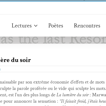
Lectures
Poètes
Rencontres
re du soir
g
aiss­able par son extrême économie d’ef­fets et de mots 
 sculpte la parole proférée ou le vide qui sculpte les mots
ent, est l’un des plus longs de
La lumière du soir
: Mar­wa
ue pour annon­cer la sen­sa­tion :
“Il fai­sait froid, j’é­tais he