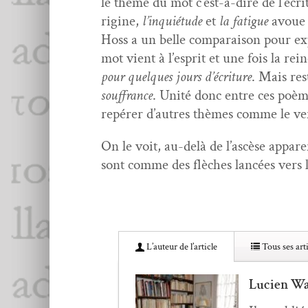
le thème du mot c’est-à-dire de l’écri­t
rig­ine,
l’in­quié­tude
et
la fatigue
avoue 
Hoss a un belle com­para­i­son pour exp
mot vient à l’e­sprit et une fois la rein
pour quelques jours d’écri­t­ure
. Mais res
souf­france
. Unité donc entre ces poèmes
repér­er d’autres thèmes comme le ven
On le voit, au-delà de l’ascèse appar­e
sont comme des flèch­es lancées vers l
L’au­teur de l’article
Tous ses arti
Lucien Wa