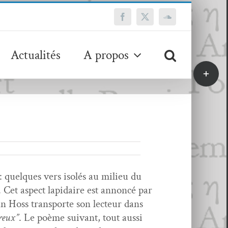
Facebook
X
SoundCloud
Actualités
A propos
Bascule
de
la
zone
de
la
barre
coulissa
: quelques vers isolés au milieu du
. Cet aspect lap­idaire est annon­cé par
n Hoss trans­porte son lecteur dans
ureux”
. Le poème suiv­ant, tout aus­si