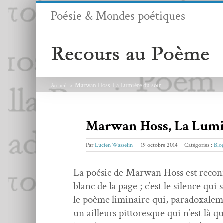
Passer
Poésie & Mondes poétiques
au
contenu
Marwan Hoss, La Lumière du soir
Accueil
Marwan Hoss, La Lumiè
Par
Lucien Wasselin
|
19 octobre 2014
|
Catégories :
Blo
La poésie de Mar­wan Hoss est recon­n
blanc de la page ; c’est le silence qui
le poème lim­i­naire qui, para­doxale­m
un ailleurs pit­toresque qui n’est là q