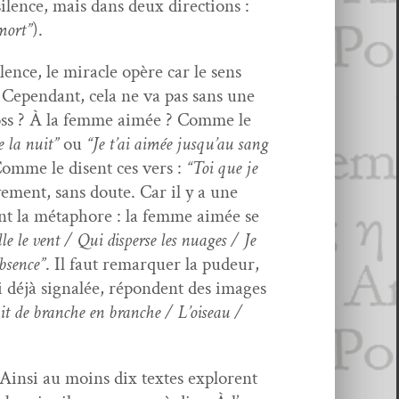
ilence, mais dans deux direc­tions :
 mort”
).
lence, le mir­a­cle opère car le sens
t. Cepen­dant, cela ne va pas sans une
n Hoss ? À la femme aimée ? Comme le
e la nuit”
ou
“Je t’ai aimée jusqu’au sang
omme le dis­ent ces vers :
“Toi que je
ve­ment, sans doute. Car il y a une
nt la métaphore : la femme aimée se
lle le vent / Qui dis­perse les nuages / Je
absence”
. Il faut remar­quer la pudeur,
 déjà sig­nalée, répon­dent des images
ait de branche en branche / L’oiseau /
. Ain­si au moins dix textes explorent