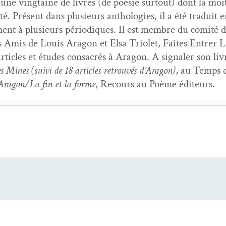
é une ving­taine de livres (de poésie surtout) dont la moit
ité. Présent dans plusieurs antholo­gies, il a été traduit e
ment à plusieurs péri­odiques. Il est mem­bre du comité d
 Amis de Louis Aragon et Elsa Tri­o­let, Faîtes Entr­er L’In­
rti­cles et études con­sacrés à Aragon. A sig­naler son livre
Mines (suivi de 18 arti­cles retrou­vés d’Aragon)
, au Temps de
 Aragon/La fin et la forme
, Recours au Poème éditeurs.
­ta­tion dans
Les Com­mu­nistes
de Louis Aragon
- 20 févr
de voy­ages
- 5 juil­let 2021
 même dans les livres
- 21 févri­er 2021
t 30
- 5 jan­vi­er 2021
le d’attente
- 5 jan­vi­er 2021
 même dans les livres
- 6 octo­bre 2020
,
Au milieu de tout
- 6 juin 2020
Après les jours
, Véronique Wau­ti­er,
Con­tin­uo
, Fabi­en Ab