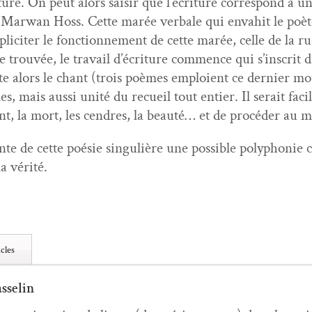
­ure. On peut alors saisir que l’écri­t­ure cor­re­spond à u
Mar­wan Hoss. Cette marée ver­bale qui envahit le poète
liciter le fonc­tion­nement de cette marée, celle de la ru
e trou­vée, le tra­vail d’écri­t­ure com­mence qui s’in­scrit
te alors le chant (trois poèmes emploient ce dernier mo
, mais aus­si unité du recueil tout entier. Il serait facil
t, la mort, les cen­dres, la beauté… et de procéder au mê
nte de cette poésie sin­gulière une pos­si­ble poly­phonie 
a vérité.
cles
sselin