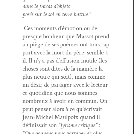
dans le fra­cas d’objets
posés sur le sol en terre battue.”
Ces moments d’é­mo­tion ou de
presque bon­heur que Mas­sot prend
au piège de ses poèmes ont tous rap­
port avec la mort du père, sem­ble-t-
il. Il n’y a pas d’ef­fu­sion inutile (les
choses sont dites de la manière la
plus neu­tre qui soit), mais comme
un désir de partager avec le lecteur
ce quo­ti­di­en que nous sommes
nom­breux à avoir en com­mun. On
peut penser alors à ce qu’écrivait
Jean-Michel Maulpoix quand il
définis­sait son
“lyrisme cri­tique”
:
“Que pou­vons-nous partager de plus