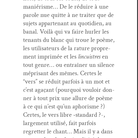
maniérisme… De le réduire à une
parole nue quitte à ne traiter que de
sujets appar­tenant au quo­ti­di­en, au
banal. Voilà qui va faire hurler les
ten­ants du blanc qui troue le poème,
les util­isa­teurs de la rature pro­pre­
ment imprimée et les
lin­cuistres
en
tout genre… ou entraîn­er un silence
méprisant des mêmes. Certes le
“vers” se réduit par­fois à un mot et
c’est agaçant (pourquoi vouloir don­
ner à tout prix une allure de poème
à ce qui n’est qu’un apho­risme ?)
Certes, le vers libre ‑stan­dard ?-,
large­ment util­isé, fait par­fois
regret­ter le chant… Mais il y a dans