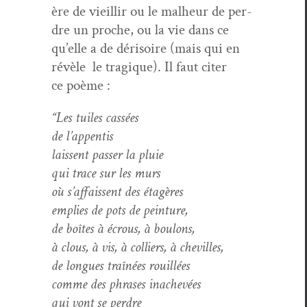
ère de vieil­lir ou le mal­heur de per­
dre un proche, ou la vie dans ce
qu’elle a de dérisoire (mais qui en
révèle le trag­ique). Il faut citer
ce poème :
“Les tuiles cassées
de l’ap­pen­tis
lais­sent pass­er la pluie
qui trace sur les murs
où s’af­fais­sent des étagères
emplies de pots de peinture,
de boîtes à écrous, à boulons,
à clous, à vis, à col­liers, à chevilles,
de longues traînées rouillées
comme des phras­es inachevées
qui vont se perdre