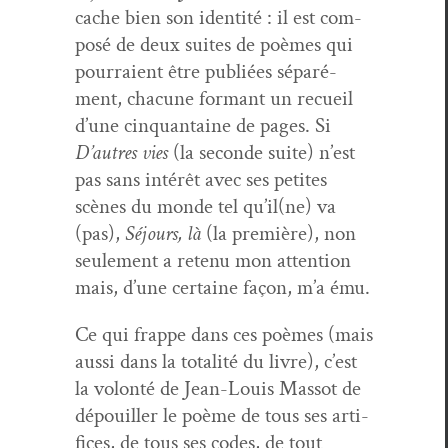
cache bien son iden­tité : il est com­
posé de deux suites de poèmes qui
pour­raient être pub­liées séparé­
ment, cha­cune for­mant un recueil
d’une cinquan­taine de pages. Si
D’autres vies
(la sec­onde suite) n’est
pas sans intérêt avec ses petites
scènes du monde tel qu’il(ne) va
(pas),
Séjours, là
(la pre­mière), non
seule­ment a retenu mon atten­tion
mais, d’une cer­taine façon, m’a ému.
Ce qui frappe dans ces poèmes (mais
aus­si dans la total­ité du livre), c’est
la volon­té de Jean-Louis Mas­sot de
dépouiller le poème de tous ses arti­
fices, de tous ses codes, de tout