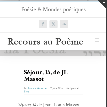
Passer
Poésie & Mondes poétiques
au
contenu
Facebook
X
SoundCloud
Séjour, là, de JL
Massot
Par
Lucien Wasselin
|
7 juin 2013
|
Catégories :
Blog
Séjours, là
de Jean-Louis Mas­sot