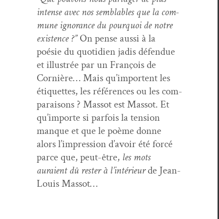
intense avec nos sem­blables que la com­
mune igno­rance du pourquoi de notre
exis­tence ?”
On pense aus­si à la
poésie du quo­ti­di­en jadis défendue
et illus­trée par un François de
Cornière… Mais qu’im­por­tent les
éti­quettes, les références ou les com­
para­isons ? Mas­sot est Mas­sot. Et
qu’im­porte si par­fois la ten­sion
manque et que le poème donne
alors l’im­pres­sion d’avoir été for­cé
parce que, peut-être,
les mots
auraient dû rester à l’in­térieur
de Jean-
Louis Massot…