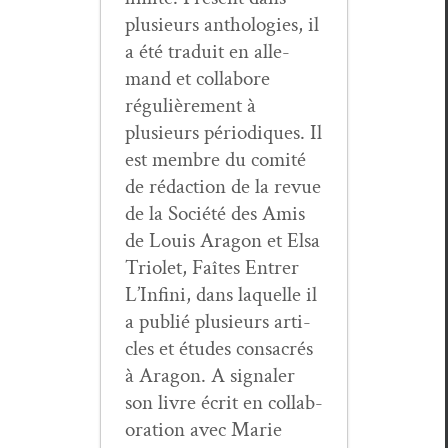
plusieurs antholo­gies, il
a été traduit en alle­
mand et col­la­bore
régulière­ment à
plusieurs péri­odiques. Il
est mem­bre du comité
de rédac­tion de la revue
de la Société des Amis
de Louis Aragon et Elsa
Tri­o­let, Faîtes Entr­er
L’In­fi­ni, dans laque­lle il
a pub­lié plusieurs arti­
cles et études con­sacrés
à Aragon. A sig­naler
son livre écrit en col­lab­
o­ra­tion avec Marie