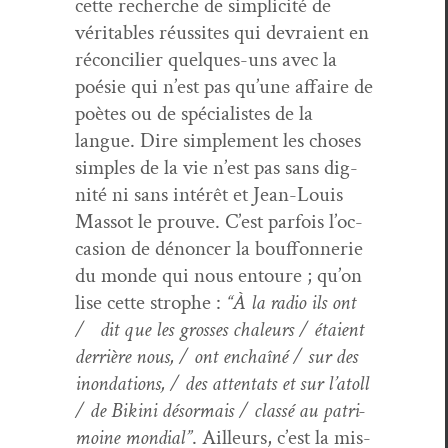
cette recherche de sim­plic­ité de
véri­ta­bles réus­sites qui devraient en
réc­on­cili­er quelques-uns avec la
poésie qui n’est pas qu’une affaire de
poètes ou de spé­cial­istes de la
langue. Dire sim­ple­ment les choses
sim­ples de la vie n’est pas sans dig­
nité ni sans intérêt et Jean-Louis
Mas­sot le prou­ve. C’est par­fois l’oc­
ca­sion de dénon­cer la bouf­fon­ner­ie
du monde qui nous entoure ; qu’on
lise cette stro­phe :
“À la radio ils ont
/ dit que les gross­es chaleurs / étaient
der­rière nous, / ont enchaîné / sur des
inon­da­tions, / des atten­tats et sur l’a­toll
/ de Biki­ni désor­mais / classé au pat­ri­
moine mon­di­al”
. Ailleurs, c’est la mis­