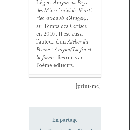
Léger,
Aragon au Pays
des Mines (suivi de 18 arti­
cles retrou­vés d’Aragon)
,
au Temps des Ceris­es
en 2007. Il est aus­si
l’au­teur d’un
Ate­lier du
Poème : Aragon/La fin et
la forme
, Recours au
Poème éditeurs.
[print-me]
Le rôle de la doc­u­
men­ta­tion dans
Les
Com­mu­nistes
de Louis
Aragon
- 20 févri­
En partage
er 2022
Julien Blaine,
Car­nets