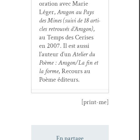
o­ra­tion avec Marie
Léger,
Aragon au Pays
des Mines (suivi de 18 arti­
cles retrou­vés d’Aragon)
,
au Temps des Ceris­es
en 2007. Il est aus­si
l’au­teur d’un
Ate­lier du
Poème : Aragon/La fin et
la forme
, Recours au
Poème éditeurs.
[print-me]
Le rôle de la doc­u­
men­ta­tion dans
Les
Com­mu­nistes
de Louis
Aragon
- 20 févri­
En partage
er 2022