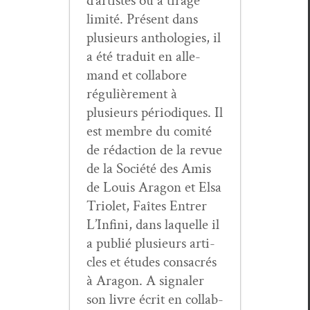
d’artistes ou à tirage
lim­ité. Présent dans
plusieurs antholo­gies, il
a été traduit en alle­
mand et col­la­bore
régulière­ment à
plusieurs péri­odiques. Il
est mem­bre du comité
de rédac­tion de la revue
de la Société des Amis
de Louis Aragon et Elsa
Tri­o­let, Faîtes Entr­er
L’In­fi­ni, dans laque­lle il
a pub­lié plusieurs arti­
cles et études con­sacrés
à Aragon. A sig­naler
son livre écrit en col­lab­