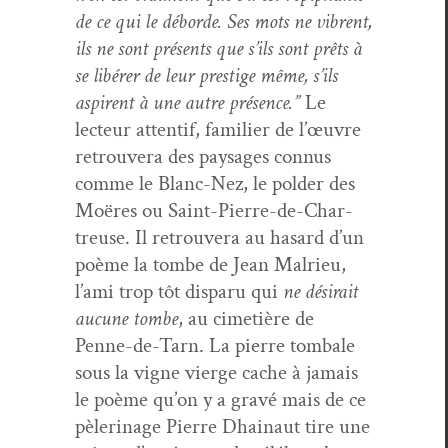
de ce qui le débor­de. Ses mots ne vibrent,
ils ne sont présents que s’ils sont prêts à
se libér­er de leur pres­tige même, s’ils
aspirent à une autre présence.”
Le
lecteur atten­tif, fam­i­li­er de l’œu­vre
retrou­vera des paysages con­nus
comme le Blanc-Nez, le pold­er des
Moëres ou Saint-Pierre-de-Char­
treuse. Il retrou­vera au hasard d’un
poème la tombe de Jean Mal­rieu,
l’a­mi trop tôt dis­paru qui
ne désir­ait
aucune tombe
, au cimetière de
Penne-de-Tarn. La pierre tombale
sous la vigne vierge cache à jamais
le poème qu’on y a gravé mais de ce
pèleri­nage Pierre Dhain­aut tire une