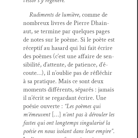
l’es­sor s’y régénère.”
Rudi­ments de lumière
, comme de
nom­breux livres de Pierre Dhain­
aut, se ter­mine par quelques pages
de notes sur le poème. Si le poète est
récep­tif au hasard qui lui fait écrire
des poèmes (c’est une affaire de sen­
si­bil­ité, d’at­tente, de patience, d’é­
coute…), il n’ou­blie pas de réfléchir
à sa pra­tique. Mais ce sont deux
moments dif­férents, séparés : jamais
il n’écrit se regar­dant écrire. Une
poésie ouverte :
“Les poèmes qui
m’émeu­vent
[…]
n’ont pas à dérouler les
fastes qui ont longtemps sin­gu­lar­isé la
poésie en nous isolant dans leur empire”
.