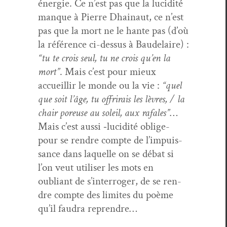
énergie. Ce n’est pas que la lucid­ité
manque à Pierre Dhain­aut, ce n’est
pas que la mort ne le hante pas (d’où
la référence ci-dessus à Baude­laire) :
“tu te crois seul, tu ne crois qu’en la
mort”
. Mais c’est pour mieux
accueil­lir le monde ou la vie :
“quel
que soit l’âge, tu offrirais les lèvres, / la
chair poreuse au soleil, aux rafales”
…
Mais c’est aus­si ‑lucid­ité oblige-
pour se ren­dre compte de l’im­puis­
sance dans laque­lle on se débat si
l’on veut utilis­er les mots en
oubliant de s’in­ter­roger, de se ren­
dre compte des lim­ites du poème
qu’il fau­dra reprendre…