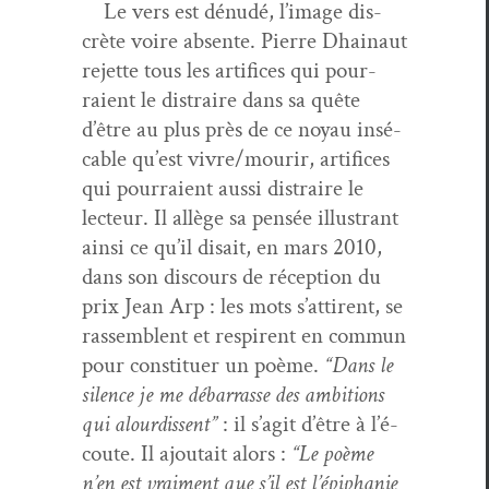
Le vers est dénudé, l’im­age dis­
crète voire absente. Pierre Dhain­aut
rejette tous les arti­fices qui pour­
raient le dis­traire dans sa quête
d’être au plus près de ce noy­au insé­
ca­ble qu’est vivre/mourir, arti­fices
qui pour­raient aus­si dis­traire le
lecteur. Il allège sa pen­sée illus­trant
ain­si ce qu’il dis­ait, en mars 2010,
dans son dis­cours de récep­tion du
prix Jean Arp : les mots s’at­tirent, se
rassem­blent et respirent en com­mun
pour con­stituer un poème.
“Dans le
silence je me débar­rasse des ambi­tions
qui alour­dis­sent”
: il s’ag­it d’être à l’é­
coute. Il ajoutait alors :
“Le poème
n’en est vrai­ment que s’il est l’épiphanie