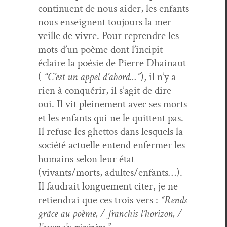
con­tin­u­ent de nous aider, les enfants
nous enseignent tou­jours la mer­
veille de vivre. Pour repren­dre les
mots d’un poème dont l’in­cip­it
éclaire la poésie de Pierre Dhain­aut
(
“C’est un appel d’abord…”
), il n’y a
rien à con­quérir, il s’ag­it de dire
oui. Il vit pleine­ment avec ses morts
et les enfants qui ne le quit­tent pas.
Il refuse les ghet­tos dans lesquels la
société actuelle entend enfer­mer les
humains selon leur état
(vivants/morts, adultes/enfants…).
Il faudrait longue­ment citer, je ne
retiendrai que ces trois vers :
“Rends
grâce au poème, / fran­chis l’hori­zon, /