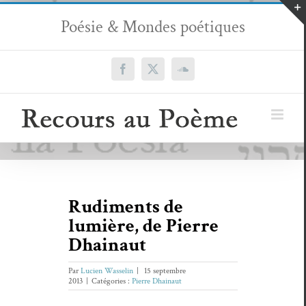
Passer
Poésie & Mondes poétiques
au
contenu
Facebook
X
SoundCloud
Rudiments de
lumière, de Pierre
Dhainaut
Par
Lucien Wasselin
|
15 septembre
2013
|
Catégories :
Pierre Dhainaut