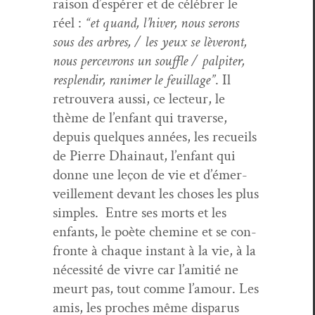
rai­son d’e­spér­er et de célébr­er le
réel :
“et quand, l’hiv­er, nous serons
sous des arbres, / les yeux se lèveront,
nous percevrons un souf­fle / pal­piter,
resplendir, ranimer le feuil­lage”
. Il
retrou­vera aus­si, ce lecteur, le
thème de l’en­fant qui tra­verse,
depuis quelques années, les recueils
de Pierre Dhain­aut, l’en­fant qui
donne une leçon de vie et d’émer­
veille­ment devant les choses les plus
sim­ples. Entre ses morts et les
enfants, le poète chem­ine et se con­
fronte à chaque instant à la vie, à la
néces­sité de vivre car l’ami­tié ne
meurt pas, tout comme l’amour. Les
amis, les proches même dis­parus