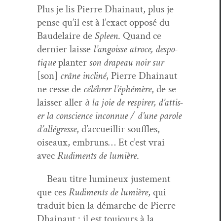
Plus je lis Pierre Dhain­aut, plus je
pense qu’il est à l’ex­act opposé du
Baude­laire de
Spleen
. Quand ce
dernier laisse
l’an­goisse atroce, despo­
tique
planter
son dra­peau noir sur
[son]
crâne incliné
, Pierre Dhain­aut
ne cesse de
célébr­er l’éphémère
, de se
laiss­er aller
à la joie de respir­er, d’at­tis­
er la con­science incon­nue / d’une parole
d’al­lé­gresse
, d’ac­cueil­lir souf­fles,
oiseaux, embruns… Et c’est vrai
avec
Rudi­ments de lumière
.
Beau titre lumineux juste­ment
que ces
Rudi­ments de lumière
, qui
traduit bien la démarche de Pierre
Dhain­aut : il est tou­jours à la