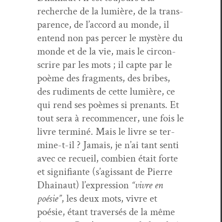
recherche de la lumière, de la trans­
parence, de l’ac­cord au monde, il
entend non pas percer le mys­tère du
monde et de la vie, mais le cir­con­
scrire par les mots ; il capte par le
poème des frag­ments, des bribes,
des rudi­ments de cette lumière, ce
qui rend ses poèmes si prenants. Et
tout sera à recom­mencer, une fois le
livre ter­miné. Mais le livre se ter­
mine-t-il ? Jamais, je n’ai tant sen­ti
avec ce recueil, com­bi­en était forte
et sig­nifi­ante (s’agis­sant de Pierre
Dhain­aut) l’ex­pres­sion
“vivre en
poésie”
, les deux mots, vivre et
poésie, étant tra­ver­sés de la même