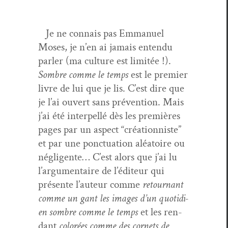
Je ne con­nais pas Emmanuel
Moses, je n’en ai jamais enten­du
par­ler (ma cul­ture est lim­itée !).
Som­bre comme le temps
est le pre­mier
livre de lui que je lis. C’est dire que
je l’ai ouvert sans préven­tion. Mais
j’ai été inter­pel­lé dès les pre­mières
pages par un aspect “créa­tion­niste”
et par une ponc­tu­a­tion aléa­toire ou
nég­li­gente… C’est alors que j’ai lu
l’ar­gu­men­taire de l’édi­teur qui
présente l’au­teur comme
retour­nant
comme un gant les images d’un quo­ti­di­
en som­bre comme le temps
et les ren­
dant
col­orées comme des cor­nets de