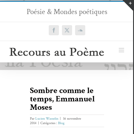
Passer
Poésie & Mondes poétiques
au
contenu
Facebook
X
SoundCloud
Sombre comme le
temps, Emmanuel
Moses
Par
Lucien Wasselin
|
16 novembre
2014
|
Catégories :
Blog