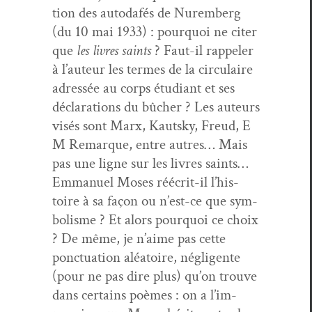
tion des autodafés de Nurem­berg
(du 10 mai 1933) : pourquoi ne citer
que
les livres saints
? Faut-il rap­pel­er
à l’au­teur les ter­mes de la cir­cu­laire
adressée au corps étu­di­ant et ses
déc­la­ra­tions du bûch­er ? Les auteurs
visés sont Marx, Kaut­sky, Freud, E
M Remar­que, entre autres… Mais
pas une ligne sur les livres saints…
Emmanuel Moses réécrit-il l’his­
toire à sa façon ou n’est-ce que sym­
bol­isme ? Et alors pourquoi ce choix
? De même, je n’aime pas cette
ponc­tu­a­tion aléa­toire, nég­li­gente
(pour ne pas dire plus) qu’on trou­ve
dans cer­tains poèmes : on a l’im­