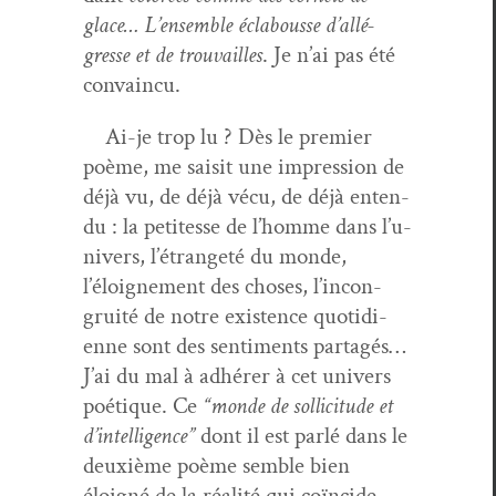
glace… L’ensem­ble éclabousse d’al­lé­
gresse et de trou­vailles
. Je n’ai pas été
convaincu.
Ai-je trop lu ? Dès le pre­mier
poème, me saisit une impres­sion de
déjà vu, de déjà vécu, de déjà enten­
du : la petitesse de l’homme dans l’u­
nivers, l’é­trangeté du monde,
l’éloigne­ment des choses, l’in­con­
gruité de notre exis­tence quo­ti­di­
enne sont des sen­ti­ments partagés…
J’ai du mal à adhér­er à cet univers
poé­tique. Ce
“monde de sol­lic­i­tude et
d’in­tel­li­gence”
dont il est par­lé dans le
deux­ième poème sem­ble bien
éloigné de la réal­ité qui coïn­cide