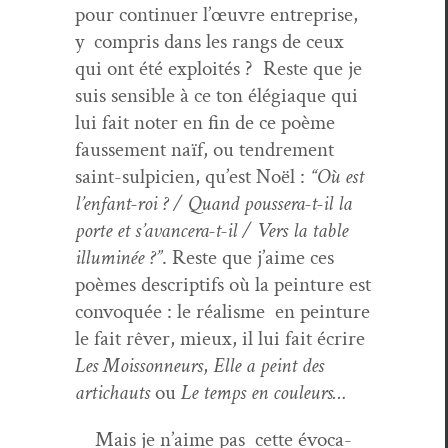
pour con­tin­uer l’œu­vre entre­prise,
y com­pris dans les rangs de ceux
qui ont été exploités ? Reste que je
suis sen­si­ble à ce ton élé­giaque qui
lui fait not­er en fin de ce poème
fausse­ment naïf, ou ten­drement
saint-sulpicien, qu’est Noël :
“Où est
l’en­fant-roi ? / Quand poussera-t-il la
porte et s’a­vancera-t-il / Vers la table
illu­minée ?”
. Reste que j’aime ces
poèmes descrip­tifs où la pein­ture est
con­vo­quée : le réal­isme en pein­ture
le fait rêver, mieux, il lui fait écrire
Les Moisson­neurs
,
Elle a peint des
artichauts
ou
Le temps en couleurs…
Mais je n’aime pas cette évo­ca­