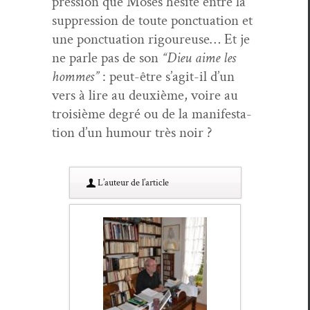
pres­sion que Moses hésite entre la
sup­pres­sion de toute ponc­tu­a­tion et
une ponc­tu­a­tion rigoureuse… Et je
ne par­le pas de son
“Dieu aime les
hommes”
: peut-être s’ag­it-il d’un
vers à lire au deux­ième, voire au
troisième degré ou de la man­i­fes­ta­
tion d’un humour très noir ?
L’au­teur de l’article