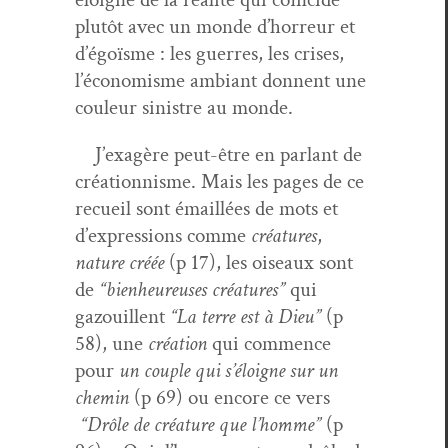
plutôt avec un monde d’hor­reur et
d’é­goïsme : les guer­res, les crises,
l’é­conomisme ambiant don­nent une
couleur sin­istre au monde.
J’ex­agère peut-être en par­lant de
créa­tion­nisme. Mais les pages de ce
recueil sont émail­lées de mots et
d’ex­pres­sions comme
créa­tures
,
nature créée
(p 17), les oiseaux sont
de
“bien­heureuses créa­tures”
qui
gazouil­lent
“La terre est à Dieu”
(p
58), une
créa­tion
qui com­mence
pour
un cou­ple qui s’éloigne sur un
chemin
(p 69) ou encore ce vers
“Drôle de créa­ture que l’homme”
(p