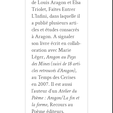
de Louis Aragon et Elsa
Tri­o­let, Faîtes Entr­er
L’In­fi­ni, dans laque­lle il
a pub­lié plusieurs arti­
cles et études con­sacrés
à Aragon. A sig­naler
son livre écrit en col­lab­
o­ra­tion avec Marie
Léger,
Aragon au Pays
des Mines (suivi de 18 arti­
cles retrou­vés d’Aragon)
,
au Temps des Ceris­es
en 2007. Il est aus­si
l’au­teur d’un
Ate­lier du
Poème : Aragon/La fin et
la forme
, Recours au
Poème éditeurs.