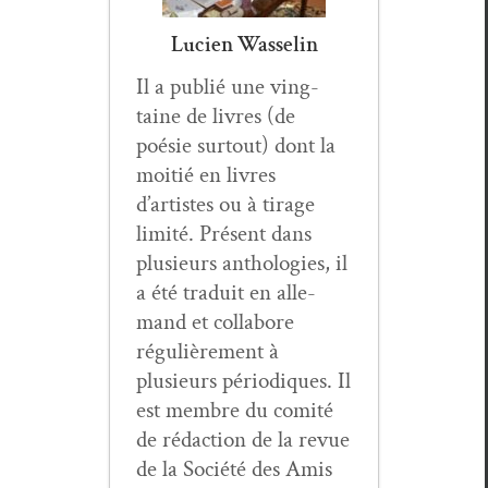
Lucien Wasselin
Il a pub­lié une ving­
taine de livres (de
poésie surtout) dont la
moitié en livres
d’artistes ou à tirage
lim­ité. Présent dans
plusieurs antholo­gies, il
a été traduit en alle­
mand et col­la­bore
régulière­ment à
plusieurs péri­odiques. Il
est mem­bre du comité
de rédac­tion de la revue
de la Société des Amis