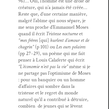
96)… Oui, l’homme est une drôle de
créa­ture, qui n’a jamais été créée…
Reste que, d’une cer­taine manière,
mal­gré l’abîme qui nous sépare, je
me sens proche d’Em­manuel Moses
quand il écrit
Tristesse noc­turne
et
“mes frères
[qui]
hurlent d’amour et de
cha­grin”
(p 101) ou
Les ours polaires
(pp 27–29), un poème qui me fait
penser à Louis Calaferte qui écrit
“L’é­conomie n’est pas la vie”
même si je
ne partage pas l’op­ti­misme de Moses
: pour un ban­quier ou un homme
d’af­faires qui som­bre dans la
tristesse et le regret du monde
naturel qu’il a con­tribué à détru­ire,
com­bi­en de jeunes qui se lèvent