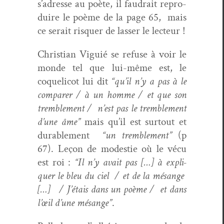
s’adresse au poète, il faudrait repro­
duire le poème de la page 65, mais
ce serait ris­quer de lass­er le lecteur !
Chris­t­ian Vigu­ié se refuse à voir le
monde tel que lui-même est, le
coqueli­cot lui dit
“qu’il n’y a pas à le
com­par­er / à un homme / et que son
trem­ble­ment / n’est pas le trem­ble­ment
d’une âme”
mais qu’il est surtout et
durable­ment
“un trem­ble­ment”
(p
67). Leçon de mod­estie où le vécu
est roi :
“Il n’y avait pas […] à expli­
quer le bleu du ciel / et de la mésange
[…] / J’é­tais dans un poème / et dans
l’œil d’une mésange”
.