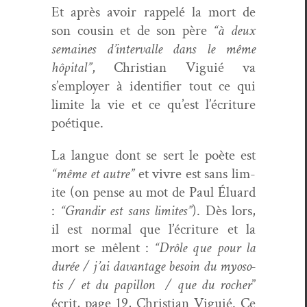
Et après avoir rap­pelé la mort de
son cousin et de son père
“à deux
semaines d’in­ter­valle dans le même
hôpi­tal”
, Chris­t­ian Vigu­ié va
s’employer à iden­ti­fi­er tout ce qui
lim­ite la vie et ce qu’est l’écri­t­ure
poétique.
La langue dont se sert le poète est
“même et autre”
et vivre est sans lim­
ite (on pense au mot de Paul Élu­ard
:
“Grandir est sans lim­ites”
). Dès lors,
il est nor­mal que l’écri­t­ure et la
mort se mêlent :
“Drôle que pour la
durée / j’ai davan­tage besoin du myoso­
tis / et du papil­lon / que du rocher
”
écrit, page 19, Chris­t­ian Vigu­ié. Ce