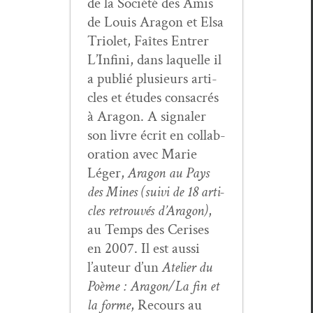
de la Société des Amis
de Louis Aragon et Elsa
Tri­o­let, Faîtes Entr­er
L’In­fi­ni, dans laque­lle il
a pub­lié plusieurs arti­
cles et études con­sacrés
à Aragon. A sig­naler
son livre écrit en col­lab­
o­ra­tion avec Marie
Léger,
Aragon au Pays
des Mines (suivi de 18 arti­
cles retrou­vés d’Aragon)
,
au Temps des Ceris­es
en 2007. Il est aus­si
l’au­teur d’un
Ate­lier du
Poème : Aragon/La fin et
la forme
, Recours au