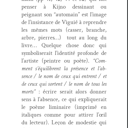
penser à Kijno dessi­nant ou
peignant son “automain” est l’im­age
de l’in­sis­tance de Vigu­ié à repren­dre
les mêmes mots (cass­er, branche,
arbre, pier­res…) tout au long du
livre… Quelque chose donc qui
sym­bol­is­erait l’i­den­tité pro­fonde de
l’artiste (pein­tre ou poète).
“Com­
ment s’équili­brent la présence et l’ab­
sence / le nom de ceux qui entrent / et
de ceux qui sor­tent / le nom de tous les
morts”
: écrire serait alors don­ner
sens à l’ab­sence, ce qui expli­querait
le poème lim­i­naire (imprimé en
italiques comme pour attir­er l’œil
du lecteur). Leçon de mod­estie qui