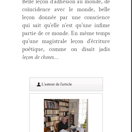
Belle leçon d’ad­hé­sion au monde, de
coïn­ci­dence avec le monde, belle
leçon don­née par une con­science
qui sait qu’elle n’est qu’une infime
par­tie de ce monde. En même temps
qu’une magis­trale leçon d’écri­t­ure
poé­tique, comme on dis­ait jadis
leçon de choses
…
L’au­teur de l’article