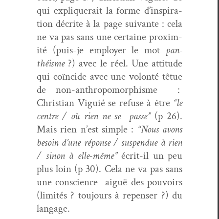
qui expli­querait la forme d’in­spi­ra­
tion décrite à la page suiv­ante : cela
ne va pas sans une cer­taine prox­im­
ité (puis-je employ­er le mot
pan­
théisme
?) avec le réel. Une atti­tude
qui coïn­cide avec une volon­té têtue
de non-anthro­po­mor­phisme :
Chris­t­ian Vigu­ié se refuse à être
“le
cen­tre / où rien ne se passe”
(p 26).
Mais rien n’est sim­ple :
“Nous avons
besoin d’une réponse / sus­pendue à rien
/ sinon à elle-même”
écrit-il un peu
plus loin (p 30). Cela ne va pas sans
une con­science aiguë des pou­voirs
(lim­ités ? tou­jours à repenser ?) du
langage.