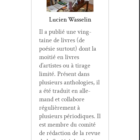
Lucien Wasselin
Il a pub­lié une ving­
taine de livres (de
poésie surtout) dont la
moitié en livres
d’artistes ou à tirage
lim­ité. Présent dans
plusieurs antholo­gies, il
a été traduit en alle­
mand et col­la­bore
régulière­ment à
plusieurs péri­odiques. Il
est mem­bre du comité
de rédac­tion de la revue