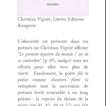
Chris­t­ian Vigu­ié,
Lim­ites
, Edi­tions
Rougerie
L’ob­scu­rité est présente dans ces
poèmes car Chris­t­ian Vigu­ié affirme
“Le pre­mier mys­tère du monde / est de
se con­tredire”
(p 39), mal­gré tous ses
efforts pour aller vers plus de
clarté. Finale­ment, le poète
file la
poésie
comme d’autres
filent la
métaphore
tant la suc­ces­sion de
poèmes brefs ressem­ble à un long
poème : la reprise du thème de la
main (pp 41, 42, 44 et 52) qui fait