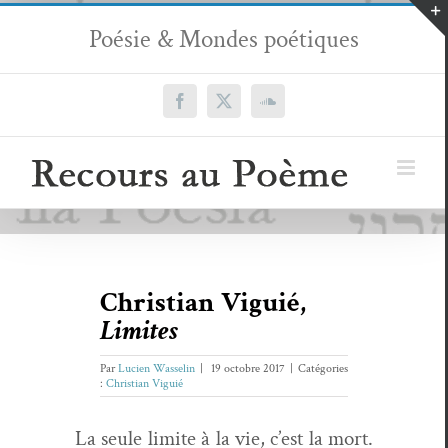
Passer
Poésie & Mondes poétiques
au
contenu
Facebook
X
SoundCloud
Christian Viguié,
Limites
Par
Lucien Wasselin
|
19 octobre 2017
|
Catégories
:
Christian Viguié
La seule lim­ite à la vie, c’est la mort.