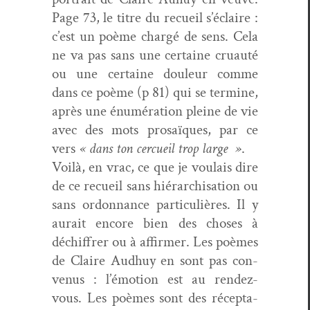
Page 73, le titre du recueil s’éclaire :
c’est un poème chargé de sens. Cela
ne va pas sans une cer­taine cru­auté
ou une cer­taine douleur comme
dans ce poème (p 81) qui se ter­mine,
après une énuméra­tion pleine de vie
avec des mots prosaïques, par ce
vers
« dans ton cer­cueil trop large »
.
Voilà, en vrac, ce que je voulais dire
de ce recueil sans hiérar­chi­sa­tion ou
sans ordon­nance par­ti­c­ulières. Il y
aurait encore bien des choses à
déchiffr­er ou à affirmer. Les poèmes
de Claire Aud­huy en sont pas con­
venus : l’émotion est au ren­dez-
vous. Les poèmes sont des récep­ta­