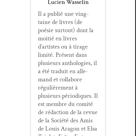
Lucien Wasselin
Il a pub­lié une ving­
taine de livres (de
poésie surtout) dont la
moitié en livres
d’artistes ou à tirage
lim­ité. Présent dans
plusieurs antholo­gies, il
a été traduit en alle­
mand et col­la­bore
régulière­ment à
plusieurs péri­odiques. Il
est mem­bre du comité
de rédac­tion de la revue
de la Société des Amis
de Louis Aragon et Elsa