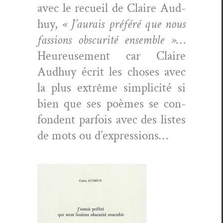
avec le recueil de Claire Aud­
huy,
« J’aurais préféré que nous
fas­sions obscu­rité ensem­ble »
…
Heureuse­ment car Claire
Aud­huy écrit les choses avec
la plus extrême sim­plic­ité si
bien que ses poèmes se con­
fondent par­fois avec des listes
de mots ou d’expressions…