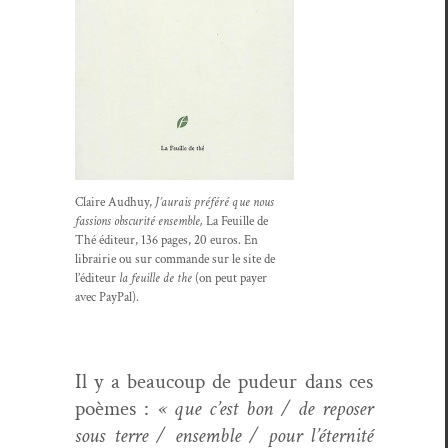
Claire Aud­huy,
J’aurais préféré que nous
fas­sions obscu­rité ensem­ble,
La Feuille de
Thé édi­teur, 136 pages, 20 euros. En
librairie ou sur com­mande sur le site de
l’éditeur
la feuille de the
(on peut payer
avec Pay­Pal).
Il y a beau­coup de pudeur dans ces
poèmes :
« que c’est bon / de repos­er
sous terre / ensem­ble / pour l’éternité