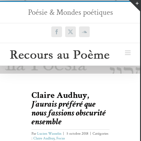
Passer
Poésie & Mondes poétiques
au
contenu
Facebook
X
SoundCloud
Claire Audhuy,
J’aurais préféré que
nous fassions obscurité
ensemble
Par
Lucien Wasselin
|
5 octobre 2018
|
Catégories
:
Claire Audhuy
,
Focus