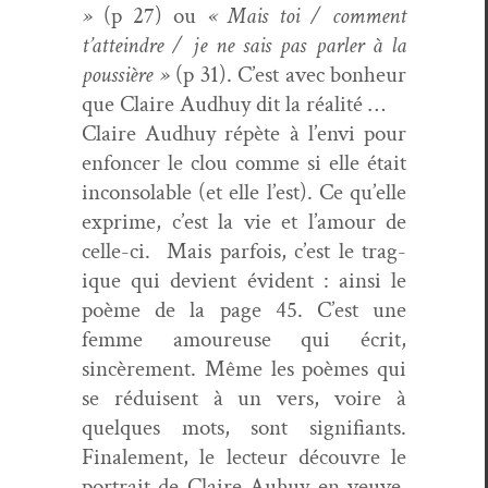
»
(p 27) ou
« Mais toi / com­ment
t’atteindre / je ne sais pas par­ler à la
pous­sière »
(p 31). C’est avec bon­heur
que Claire Aud­huy dit la réalité …
Claire Aud­huy répète à l’envi pour
enfon­cer le clou comme si elle était
incon­solable (et elle l’est). Ce qu’elle
exprime, c’est la vie et l’amour de
celle-ci. Mais par­fois, c’est le trag­
ique qui devient évi­dent : ain­si le
poème de la page 45. C’est une
femme amoureuse qui écrit,
sincère­ment. Même les poèmes qui
se réduisent à un vers, voire à
quelques mots, sont sig­nifi­ants.
Finale­ment, le lecteur décou­vre le
por­trait de Claire Auhuy en veuve.