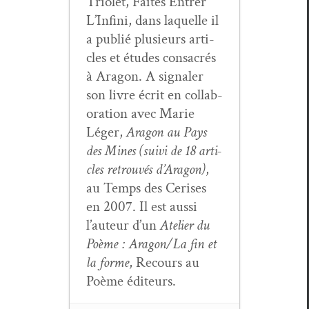
Tri­o­let, Faîtes Entr­er
L’In­fi­ni, dans laque­lle il
a pub­lié plusieurs arti­
cles et études con­sacrés
à Aragon. A sig­naler
son livre écrit en col­lab­
o­ra­tion avec Marie
Léger,
Aragon au Pays
des Mines (suivi de 18 arti­
cles retrou­vés d’Aragon)
,
au Temps des Ceris­es
en 2007. Il est aus­si
l’au­teur d’un
Ate­lier du
Poème : Aragon/La fin et
la forme
, Recours au
Poème éditeurs.