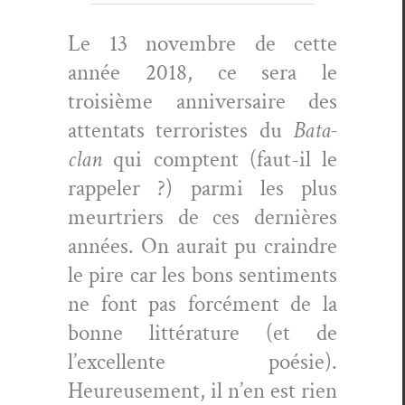
Le 13 novem­bre de cette
année 2018, ce sera le
troisième anniver­saire des
atten­tats ter­ror­istes du
Bat­a­
clan
qui comptent (faut-il le
rap­pel­er ?) par­mi les plus
meur­tri­ers de ces dernières
années. On aurait pu crain­dre
le pire car les bons sen­ti­ments
ne font pas for­cé­ment de la
bonne lit­téra­ture (et de
l’excellente poésie).
Heureuse­ment, il n’en est rien