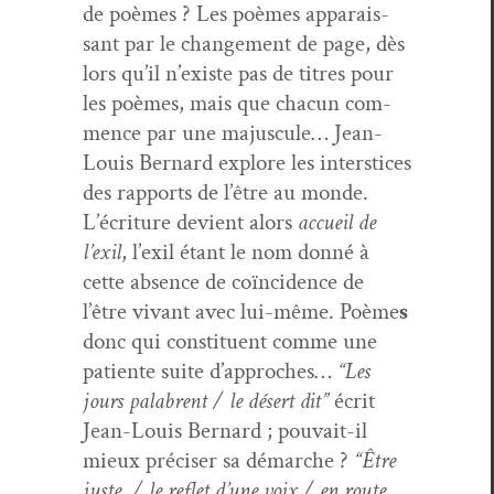
de poèmes ? Les poèmes appa­rais­
sant par le change­ment de page, dès
lors qu’il n’ex­iste pas de titres pour
les poèmes, mais que cha­cun com­
mence par une majus­cule… Jean-
Louis Bernard explore les inter­stices
des rap­ports de l’être au monde.
L’écri­t­ure devient alors
accueil de
l’ex­il
, l’ex­il étant le nom don­né à
cette absence de coïn­ci­dence de
l’être vivant avec lui-même. Poème
s
donc qui con­stituent comme une
patiente suite d’ap­proches…
“Les
jours pal­abrent / le désert dit”
écrit
Jean-Louis Bernard ; pou­vait-il
mieux pré­cis­er sa démarche ?
“Être
juste / le reflet d’une voix / en route