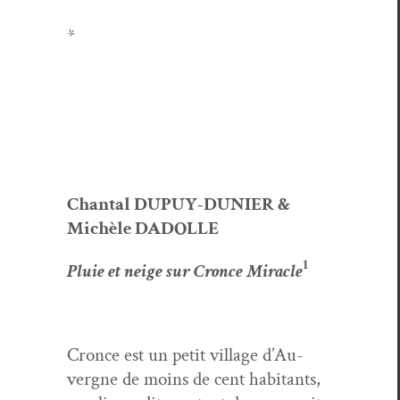
*
Chan­tal DUPUY-DUNIER &
Michèle DADOLLE
1
Pluie et neige sur Cronce Mir­a­cle
Cronce est un petit vil­lage d’Au­
vergne de moins de cent habi­tants,