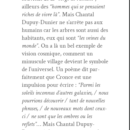
ailleurs des
“hommes qui se pen­saient
rich­es de vivre là”
. Mais Chan­tal
Dupuy-Dunier ne s’ar­rête pas aux
humains car les arbres sont aus­si des
habi­tants, eux qui sont
“les veines du
monde”
. On a là un bel exem­ple de
vision cos­mique, com­ment un
minus­cule vil­lage devient le sym­bole
de l’u­ni­versel. Un poème dit par­
faite­ment que Cronce est une
impul­sion pour écrire :
“Par­mi les
soleils incon­nus d’autres galax­ies, / nous
pour­rions décou­vrir / tant de nou­velles
phras­es, / de nou­veaux mots dont ceux-
ci / ne sont que les ombres ou les
reflets”
… Mais Chan­tal Dupuy-