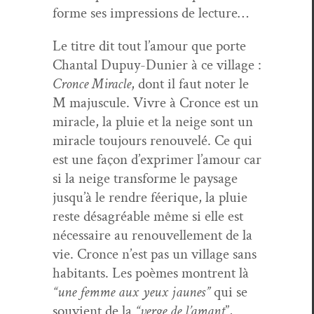
forme ses impres­sions de lecture…
Le titre dit tout l’amour que porte
Chan­tal Dupuy-Dunier à ce vil­lage :
Cronce Mir­a­cle
, dont il faut not­er le
M majus­cule. Vivre à Cronce est un
mir­a­cle, la pluie et la neige sont un
mir­a­cle tou­jours renou­velé. Ce qui
est une façon d’ex­primer l’amour car
si la neige trans­forme le paysage
jusqu’à le ren­dre féerique, la pluie
reste désagréable même si elle est
néces­saire au renou­velle­ment de la
vie. Cronce n’est pas un vil­lage sans
habi­tants. Les poèmes mon­trent là
“une femme aux yeux jaunes”
qui se
sou­vient de la
“verge de l’a­mant
”,