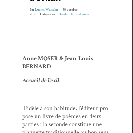
Par
Lucien Wasselin
|
30 octobre
2016
|
Catégories :
Chantal Dupuy-Dunier
Anne MOSER & Jean-Louis
BERNARD
Accueil de l’ex­il
.
Fidèle à son habi­tude, l’édi­teur pro­
pose un livre de poèmes en deux
par­ties : la sec­onde con­stitue une
pla­que­tte tra­di­tion­nelle au bon sens