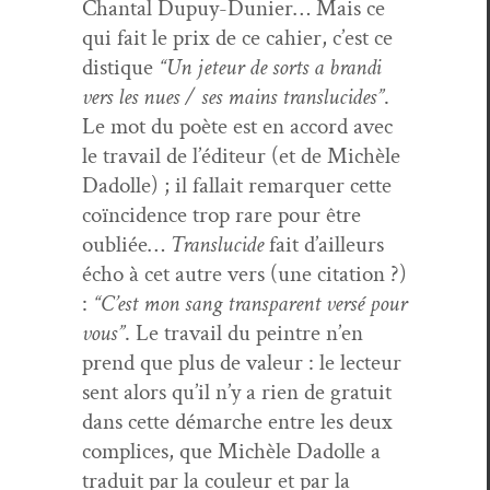
Chan­tal Dupuy-Dunier… Mais ce
qui fait le prix de ce cahi­er, c’est ce
dis­tique
“Un jeteur de sorts a bran­di
vers les nues / ses mains translu­cides”
.
Le mot du poète est en accord avec
le tra­vail de l’édi­teur (et de Michèle
Dadolle) ; il fal­lait remar­quer cette
coïn­ci­dence trop rare pour être
oubliée…
Translu­cide
fait d’ailleurs
écho à cet autre vers (une cita­tion ?)
:
“C’est mon sang trans­par­ent ver­sé pour
vous”
. Le tra­vail du pein­tre n’en
prend que plus de valeur : le lecteur
sent alors qu’il n’y a rien de gra­tu­it
dans cette démarche entre les deux
com­plices, que Michèle Dadolle a
traduit par la couleur et par la