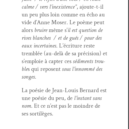
calme / vers l’inex­is­tence”
, ajoute-t-il
un peu plus loin comme en écho au
vide d’Anne Moser. Le poème peut
alors
bruire
même s’
il est ques­tion de
rives blanch­es / et de gués / pour des
eaux incer­taines
. L’écri­t­ure reste
trem­blée (au-delà de sa pré­ci­sion) et
s’emploie à capter ces
sédi­ments trou­
ble
s qui reposent
sous l’in­nom­mé des
songes
.
La poésie de Jean-Louis Bernard est
une poésie du peu, de
l’in­stant sans
nom
. Et ce n’est pas le moin­dre de
ses sortilèges.