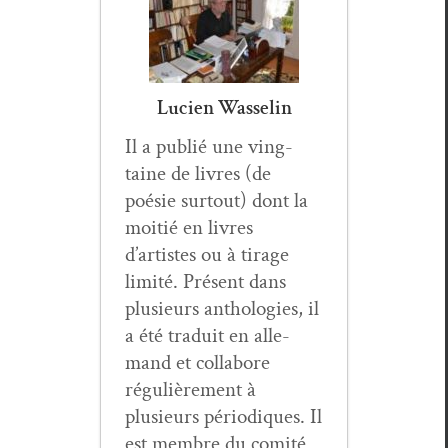
Lucien Wasselin
Il a pub­lié une ving­
taine de livres (de
poésie surtout) dont la
moitié en livres
d’artistes ou à tirage
lim­ité. Présent dans
plusieurs antholo­gies, il
a été traduit en alle­
mand et col­la­bore
régulière­ment à
plusieurs péri­odiques. Il
est mem­bre du comité