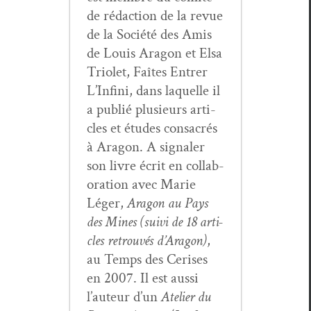
de rédac­tion de la revue
de la Société des Amis
de Louis Aragon et Elsa
Tri­o­let, Faîtes Entr­er
L’In­fi­ni, dans laque­lle il
a pub­lié plusieurs arti­
cles et études con­sacrés
à Aragon. A sig­naler
son livre écrit en col­lab­
o­ra­tion avec Marie
Léger,
Aragon au Pays
des Mines (suivi de 18 arti­
cles retrou­vés d’Aragon)
,
au Temps des Ceris­es
en 2007. Il est aus­si
l’au­teur d’un
Ate­lier du