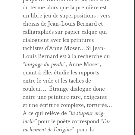
du terme alors que la pre­mière est
un libre jeu de super­po­si­tions : vers
choi­sis de Jean-Louis Bernard et
cal­ligraphiés sur papi­er calque qui
dia­loguent avec les pein­tures
tachistes d’Anne Moser… Si Jean-
Louis Bernard est à la recherche du
“lan­gage du per­du
”, Anne Moser,
quant à elle, étudie les rap­ports
entre le vide et les tach­es de
couleur… Étrange dia­logue donc
entre une pein­ture rare, exigeante
et une écri­t­ure com­plexe, tor­turée…
À ce qui relève de
“la stu­peur orig­
inelle”
pour le poète cor­re­spond
“l’ar­
rache­ment de l’o­rig­ine”
pour la