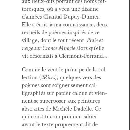
aux lieux-dits por­tant des noms pit­
toresques, où a vécu une dizaine
d’an­nées Chan­tal Dupuy-Dunier.
Elle a écrit, à ma con­nais­sance, deux
recueils de poèmes inspirés de ce
vil­lage, dont le tout récent
Pluie et
neige sur Cronce Mir­a­cle
alors qu’elle
vit désor­mais à Clermont-Ferrand…
Comme le veut le principe de la col­
lec­tion (
2Rives
), quelques vers des
poèmes sont soigneuse­ment cal­
ligraphiés sur papi­er calque et vien­
nent se super­pos­er aux pein­tures
abstraites de Michèle Dadolle. Ce
qui con­stitue un pre­mier cahi­er
avant le texte pro­pre­ment dit de