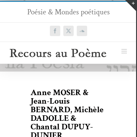
Passer
Poésie & Mondes poétiques
au
contenu
Facebook
X
SoundCloud
Anne MOSER &
Jean-Louis
BERNARD, Michèle
DADOLLE &
Chantal DUPUY-
DUNIER