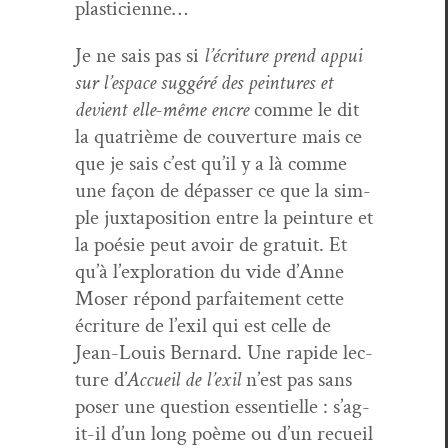
plasticienne…
Je ne sais pas si
l’écri­t­ure prend appui
sur l’e­space sug­géré des pein­tures et
devient elle-même encre
comme le dit
la qua­trième de cou­ver­ture mais ce
que je sais c’est qu’il y a là comme
une façon de dépass­er ce que la sim­
ple jux­ta­po­si­tion entre la pein­ture et
la poésie peut avoir de gra­tu­it. Et
qu’à l’ex­plo­ration du vide d’Anne
Moser répond par­faite­ment cette
écri­t­ure de l’ex­il qui est celle de
Jean-Louis Bernard. Une rapi­de lec­
ture d’
Accueil de l’ex­il
n’est pas sans
pos­er une ques­tion essen­tielle : s’ag­
it-il d’un long poème ou d’un recueil