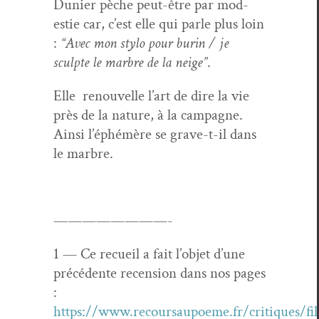
Dunier pèche peut-être par mod­
estie car, c’est elle qui par­le plus loin
:
“Avec mon sty­lo pour burin / je
sculpte le mar­bre de la neige”
.
Elle renou­velle l’art de dire la vie
près de la nature, à la cam­pagne.
Ain­si l’éphémère se grave-t-il dans
le marbre.
————————-
1 — Ce recueil a fait l’ob­jet d’une
précé­dente recen­sion dans nos pages
:
https://www.recoursaupoeme.fr/critiques/fil