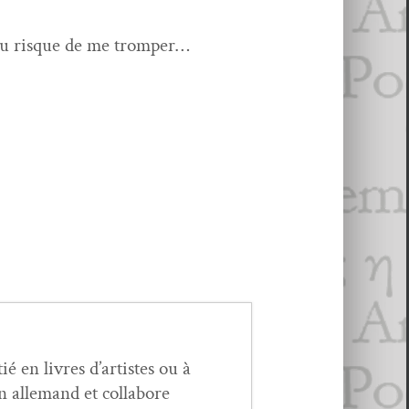
it au risque de me tromper…
ié en livres d’artistes ou à
n alle­mand et col­la­bore