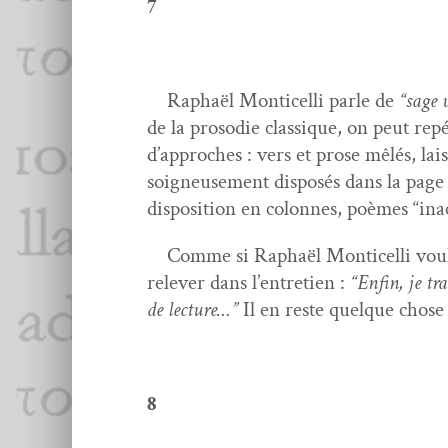
7
Raphaël Mon­ti­cel­li par­le de
“sage v
de la prosodie clas­sique, on peut rep
d’ap­proches : vers et prose mêlés, la
soigneuse­ment dis­posés dans la page 
dis­po­si­tion en colonnes, poèmes “
Comme si Raphaël Mon­ti­cel­li voulai
relever dans l’en­tre­tien :
“Enfin, je tra­
de lec­ture…”
Il en reste quelque chose 
8