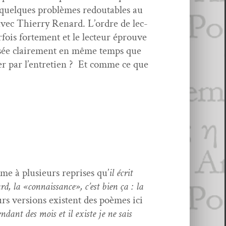
 quelques prob­lèmes red­outa­bles au
r avec Thier­ry Renard. L’or­dre de lec­
­fois forte­ment et le lecteur éprou­ve
exposée claire­ment en même temps que
ncer par l’en­tre­tien ? Et comme ce que
me à plusieurs repris­es qu’
il écrit
d, la «con­nais­sance», c’est bien ça : la
urs ver­sions exis­tent des poèmes ici
n­dant des mois et il existe je ne sais