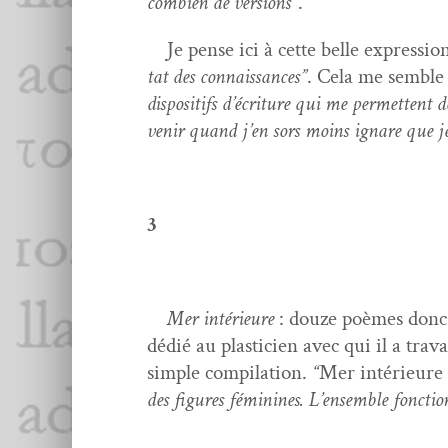
com­bi­en de ver­sions”
.
Je pense ici à cette belle expres­sio
tat des con­nais­sances”
. Cela me sem­ble 
dis­posi­tifs d’écri­t­ure qui me per­me­t­t
venir quand j’en sors moins ignare que je
3
Mer intérieure
: douze poèmes donc s
dédié au plas­ti­cien avec qui il a tra­vai
sim­ple com­pi­la­tion.
“
Mer intérieure
des fig­ures féminines. L’ensem­ble fonc­