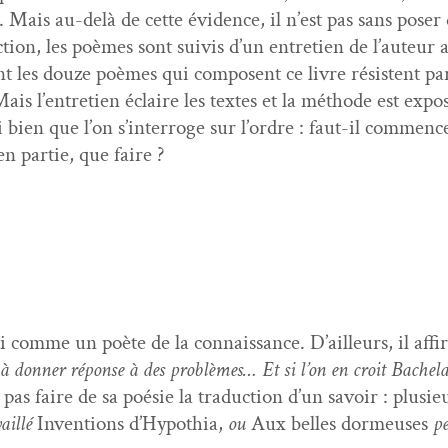
Mais au-delà de cette évi­dence, il n’est pas sans pos­er
ec­tion, les poèmes sont suiv­is d’un entre­tien de l’au­teu
dant les douze poèmes qui com­posent ce livre résis­tent par
 Mais l’en­tre­tien éclaire les textes et la méth­ode est 
Si bien que l’on s’in­ter­roge sur l’or­dre : faut-il com­me
 en par­tie, que faire ?
i comme un poète de la con­nais­sance. D’ailleurs, il affir
 à don­ner réponse à des prob­lèmes… Et si l’on en croit Bachelar
 pas faire de sa poésie la tra­duc­tion d’un savoir : plusie
vail­lé
Inven­tions d’Hy­poth­ia,
ou
Aux belles dormeuses
pe