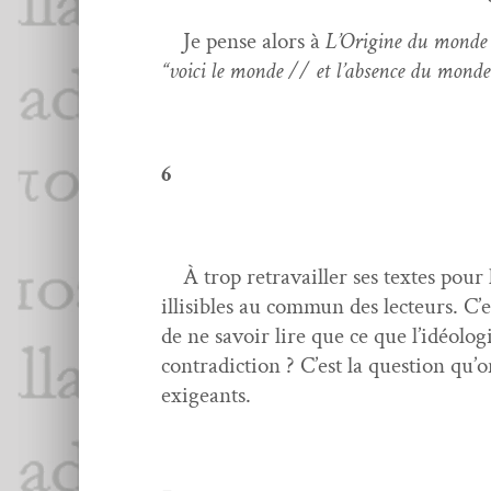
Je pense alors à
L’O­rig­ine du monde
“voici le monde // et l’ab­sence du monde
6
À trop retra­vailler ses textes pour le
illis­i­bles au com­mun des lecteurs.
de ne savoir lire que ce que l’idéolo­
con­tra­dic­tion ? C’est la ques­tion q
exigeants.