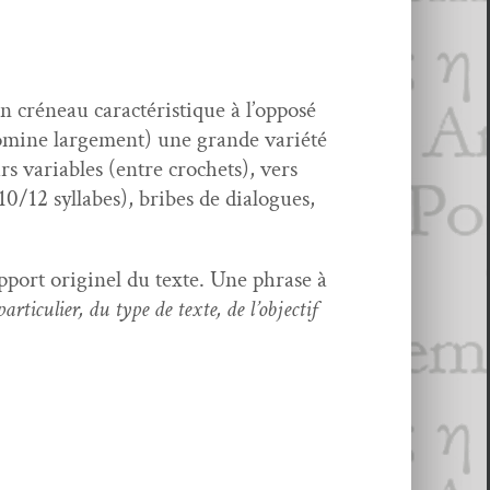
un créneau car­ac­téris­tique à l’op­posé
 domine large­ment) une grande var­iété
s vari­ables (entre cro­chets), vers
/12 syl­labes), bribes de dia­logues,
­port orig­inel du texte. Une phrase à
­ti­c­uli­er, du type de texte, de l’ob­jec­tif