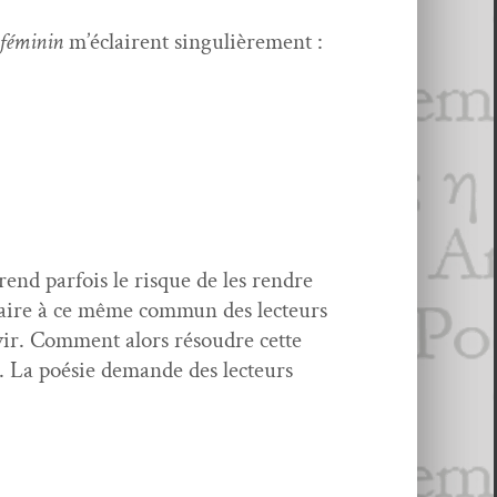
 féminin
m’é­clairent sin­gulière­ment :
end par­fois le risque de les ren­dre
e faire à ce même com­mun des lecteurs
rvir. Com­ment alors résoudre cette
­li. La poésie demande des lecteurs