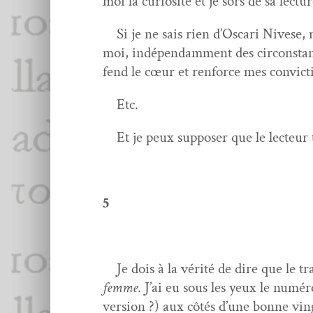
moi la curiosité et je sors de sa lec­
Si je ne sais rien d’Oscari Nivese, ni
moi, indépen­dam­ment des cir­con­stanc
fend le cœur et ren­force mes convict
Etc.
Et je peux sup­pos­er que le lecteur 
5
Je dois à la vérité de dire que le tra
femme
. J’ai eu sous les yeux le numér
ver­sion ?) aux côtés d’une bonne ving