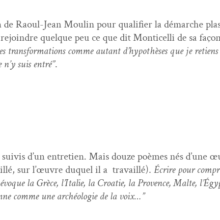
n de Raoul-Jean Moulin pour qual­i­fi­er la démarche plas
rejoin­dre quelque peu ce que dit Mon­ti­cel­li de sa façon
ent des trans­for­ma­tions comme autant d’hy­pothès­es que je ret
 n’y suis entré”
.
uiv­is d’un entre­tien. Mais douze poèmes nés d’une œu
l­lé, sur l’œu­vre duquel il a tra­vail­lé).
Écrire pour com­pr
évoque la Grèce, l’I­tal­ie, la Croat­ie, la Provence, Malte, l’É­
tionne comme une archéolo­gie de la voix…”