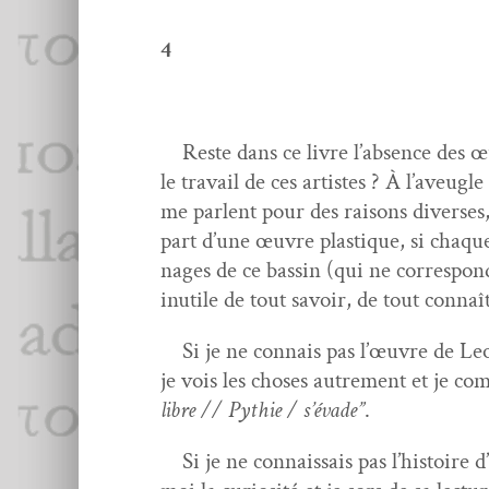
4
Reste dans ce livre l’ab­sence des œu
le tra­vail de ces artistes ? À l’aveu­gl
me par­lent pour des raisons divers­es
part d’une œuvre plas­tique, si chaqu
nages de ce bassin (qui ne cor­re­spon­
inutile de tout savoir, de tout con­naî
Si je ne con­nais pas l’œu­vre de Leon
je vois les choses autrement et je com­
libre // Pythie / s’é­vade”
.
Si je ne con­nais­sais pas l’his­toire 