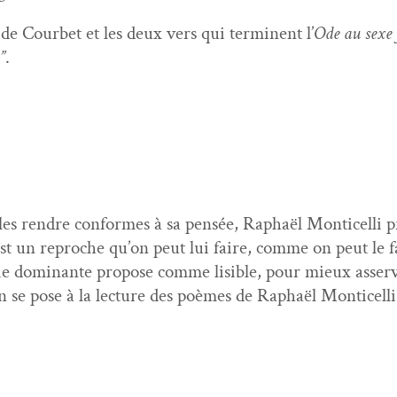
de Courbet et les deux vers qui ter­mi­nent l’
Ode au sexe
”
.
s ren­dre con­formes à sa pen­sée, Raphaël Mon­ti­cel­li pr
 C’est un reproche qu’on peut lui faire, comme on peut l
gie dom­i­nante pro­pose comme lis­i­ble, pour mieux asse
u’on se pose à la lec­ture des poèmes de Raphaël Mon­ti­cel