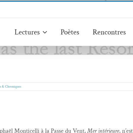
Lectures
Poètes
Rencontres
is & Chroniques
haël Mon­ti­cel­li à la Passe du Vent,
Mer intérieure
, n’es