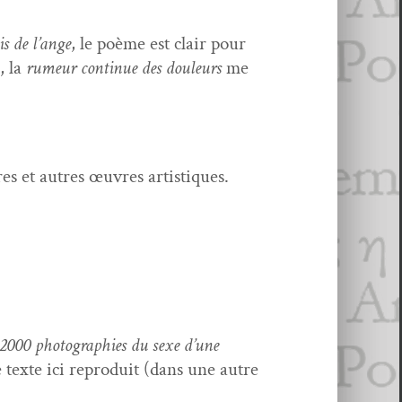
s de l’ange
, le poème est clair pour
, la
rumeur con­tin­ue des douleurs
me
es et autres œuvres artistiques.
2000 pho­togra­phies du sexe d’une
 texte ici repro­duit (dans une autre