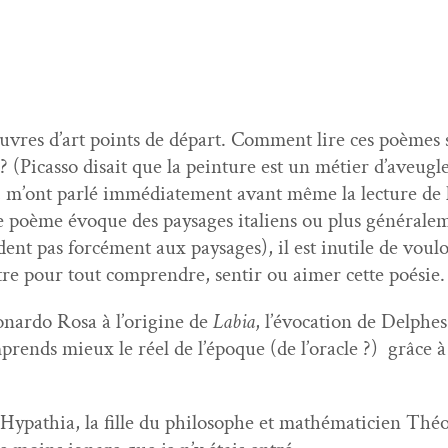
vres d’art points de départ. Com­ment lire ces poèmes s
e ? (Picas­so dis­ait que la pein­ture est un méti­er d’aveu­gl
, m’ont par­lé immé­di­ate­ment avant même la lec­ture de
e poème évoque des paysages ital­iens ou plus générale­
dent pas for­cé­ment aux paysages), il est inutile de voul
tre pour tout com­pren­dre, sen­tir ou aimer cette poésie.
ar­do Rosa à l’o­rig­ine de
Labia
, l’évo­ca­tion de Delph
prends mieux le réel de l’époque (de l’o­r­a­cle ?) grâce à
d’Hy­pathia, la fille du philosophe et math­é­mati­cien Th