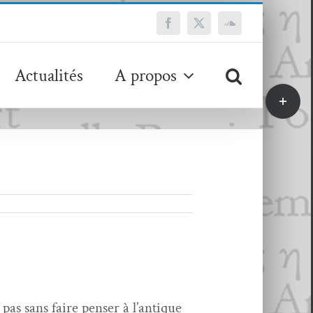
Facebook
X
SoundCloud
Actualités
A propos
Bascule
de
la
zone
de
la
barre
coulissa
t pas sans faire penser à l’an­tique