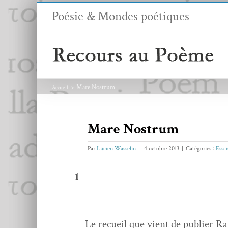
Passer
Poésie & Mondes poétiques
au
contenu
Mare Nostrum
Accueil
Mare Nostrum
Par
Lucien Wasselin
|
4 octobre 2013
|
Catégories :
Essa
1
Le recueil que vient de pub­li­er Rap