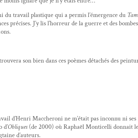
ture moins ignare que je n’y étais entré…
 du tra­vail plas­tique qui a per­mis l’émer­gence du
Tami
es pré­cis­es. J’y lis l’hor­reur de la guerre et des bombes
ions.
trou­vera son bien dans ces poèmes détachés des pein­tur
­vail d’Hen­ri Mac­cheroni ne m’é­tait pas incon­nu ni ses
o d’
Obliques
(de 2000) où Raphaël Mon­ti­cel­li don­nait le
­taine d’auteurs.