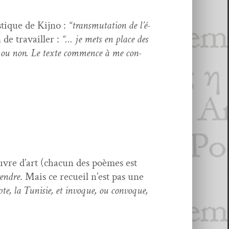
­tique de Kijno :
“trans­mu­ta­tion de l’é­
 de tra­vailler :
“… je mets en place des
iens ou non. Le texte com­mence à me con­
vre d’art (cha­cun des poèmes est
en­dre
. Mais ce recueil n’est pas une
gypte, la Tunisie, et invoque, ou con­voque,