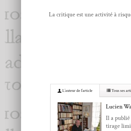
La cri­tique est une activ­ité à risqu
L’au­teur de l’article
Tous ses arti
Lucien Wa
Il a pub­li
tirage lim­