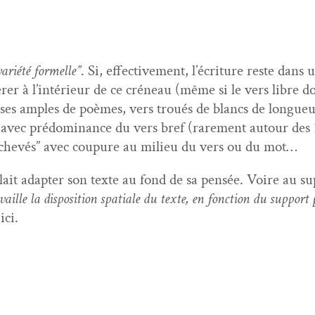
ar­iété formelle”
. Si, effec­tive­ment, l’écri­t­ure reste dans 
ér­er à l’in­térieur de ce créneau (même si le vers libre
iss­es amples de poèmes, vers troués de blancs de longueur
avec pré­dom­i­nance du vers bref (rarement autour des 10
inachevés” avec coupure au milieu du vers ou du mot…
t adapter son texte au fond de sa pen­sée. Voire au sup
vaille la dis­po­si­tion spa­tiale du texte, en fonc­tion du sup­port par
ici.