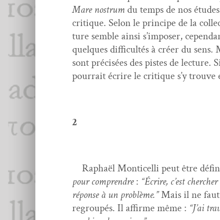
Mare nos­trum
du temps de nos études. 
cri­tique. Selon le principe de la col­l
ture sem­ble ain­si s’im­pos­er, cepen­
quelques dif­fi­cultés à créer du sens.
sont pré­cisées des pistes de lec­ture. 
pour­rait écrire le cri­tique s’y trou­ve
2
Raphaël Mon­ti­cel­li peut être défi­n
pour com­pren­dre
:
“Écrire, c’est chercher
réponse à un prob­lème.”
Mais il ne faut
regroupés. Il affirme même :
“J’ai tra­