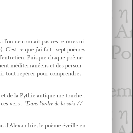
i l’on ne con­naît pas ces œuvres ni
e). C’est ce que j’ai fait : sept poèmes
 l’en­tre­tien. Puisque chaque poème
ment méditer­ranéens et des per­son­
oir tout repér­er pour com­pren­dre,
es et de la Pythie antique me touche :
 ces vers :
“Dans l’or­dre de la voix //
éon d’Alexan­drie, le poème éveille en