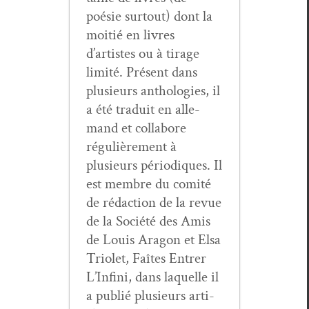
poésie surtout) dont la
moitié en livres
d’artistes ou à tirage
lim­ité. Présent dans
plusieurs antholo­gies, il
a été traduit en alle­
mand et col­la­bore
régulière­ment à
plusieurs péri­odiques. Il
est mem­bre du comité
de rédac­tion de la revue
de la Société des Amis
de Louis Aragon et Elsa
Tri­o­let, Faîtes Entr­er
L’In­fi­ni, dans laque­lle il
a pub­lié plusieurs arti­