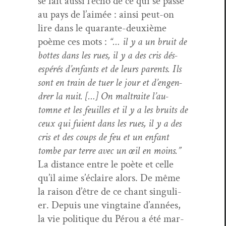
se fait aus­si l’é­cho de ce qui se passe
au pays de l’aimée : ain­si peut-on
lire dans le quar­ante-deux­ième
poème ces mots :
“… il y a un bruit de
bottes dans les rues, il y a des cris dés­
espérés d’en­fants et de leurs par­ents. Ils
sont en train de tuer le jour et d’en­gen­
dr­er la nuit. […] On mal­traite l’au­
tomne et les feuilles et il y a les bruits de
ceux qui fuient dans les rues, il y a des
cris et des coups de feu et un enfant
tombe par terre avec un œil en moins.”
La dis­tance entre le poète et celle
qu’il aime s’é­claire alors. De même
la rai­son d’être de ce chant sin­guli­
er. Depuis une ving­taine d’an­nées,
la vie poli­tique du Pérou a été mar­