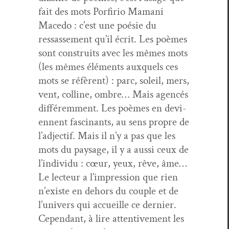
fait des mots Por­firio Mamani
Mace­do : c’est une poésie du
ressasse­ment qu’il écrit. Les poèmes
sont con­stru­its avec les mêmes mots
(les mêmes élé­ments aux­quels ces
mots se réfèrent) : parc, soleil, mers,
vent, colline, ombre… Mais agencés
dif­férem­ment. Les poèmes en devi­
en­nent fasci­nants, au sens pro­pre de
l’ad­jec­tif. Mais il n’y a pas que les
mots du paysage, il y a aus­si ceux de
l’in­di­vidu : cœur, yeux, rêve, âme…
Le lecteur a l’im­pres­sion que rien
n’ex­iste en dehors du cou­ple et de
l’u­nivers qui accueille ce dernier.
Cepen­dant, à lire atten­tive­ment les