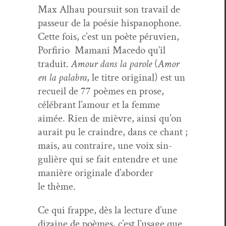
Max Alhau pour­suit son tra­vail de
passeur de la poésie his­panophone.
Cette fois, c’est un poète péru­vien,
Por­firio Mamani Mace­do qu’il
traduit.
Amour dans la parole
(
Amor
en la pal­abra
, le titre orig­i­nal) est un
recueil de 77 poèmes en prose,
célébrant l’amour et la femme
aimée. Rien de mièvre, ain­si qu’on
aurait pu le crain­dre, dans ce chant ;
mais, au con­traire, une voix sin­
gulière qui se fait enten­dre et une
manière orig­i­nale d’abor­der
le thème.
Ce qui frappe, dès la lec­ture d’une
dizaine de poèmes, c’est l’usage que