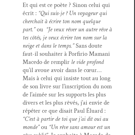
Et qui est ce poète ? Sinon celui qui
écrit :
“Qui suis-je ? Un voyageur qui
cher­chait à écrire ton nom quelque
part.”
ou
“Je veux rêver un autre rêve à
tes côtés, je veux écrire ton nom sur la
neige et dans le temps.”
Sans doute
faut-il souhaiter à Por­firio Mamani
Mace­do de rem­plir
le vide pro­fond
qu’il avoue avoir dans le cœur…
Mais à celui qui insiste tout au long
de son livre sur l’in­scrip­tion du nom
de l’aimée sur les sup­ports les plus
divers et les plus rêvés, j’ai envie de
répéter ce que dis­ait Paul Élu­ard :
“C’est à par­tir de toi que j’ai dit oui au
monde”
ou
“Un rêve sans amour est un