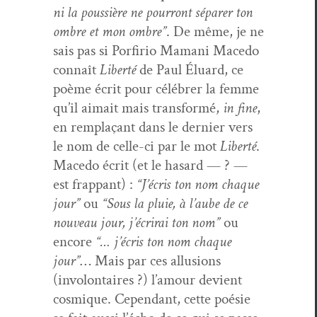
ni la pous­sière ne pour­ront sépar­er ton
ombre et mon ombre”
. De même, je ne
sais pas si Por­firio Mamani Mace­do
con­naît
Lib­erté
de Paul Élu­ard, ce
poème écrit pour célébr­er la femme
qu’il aimait mais trans­for­mé,
in fine
,
en rem­plaçant dans le dernier vers
le nom de celle-ci par le mot
Lib­erté
.
Mace­do écrit (et le hasard — ? —
est frap­pant) :
“J’écris ton nom chaque
jour”
ou
“Sous la pluie, à l’aube de ce
nou­veau jour, j’écrirai ton nom”
ou
encore
“… j’écris ton nom chaque
jour”
… Mais par ces allu­sions
(involon­taires ?) l’amour devient
cos­mique. Cepen­dant, cette poésie