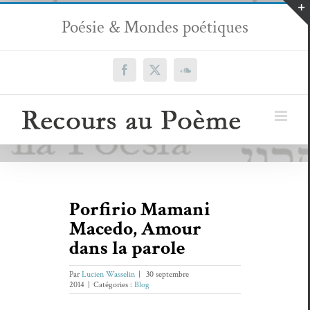
Passer
Poésie & Mondes poétiques
au
contenu
Facebook
X
SoundCloud
Porfirio Mamani
Macedo, Amour
dans la parole
Par
Lucien Wasselin
|
30 septembre
2014
|
Catégories :
Blog