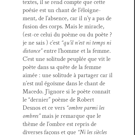
textes, il se rend compte que cette
poésie est un chant de l’éloigne­
ment, de l’ab­sence, car il n’y a pas de
fusion des corps. Mais le mir­a­cle,
(est-ce celui du poème ou du poète ?
je ne sais ) c’est
“qu’il n’est ni temps ni
dis­tance”
entre l’homme et la femme.
C’est une soli­tude peu­plée que vit le
poète dans sa quête de la femme
aimée : une soli­tude à partager car il
n’est nul égoïsme dans le chant de
Mace­do. J’ig­nore si le poète con­naît
le “dernier” poème de Robert
Desnos et ce vers
“ombre par­mi les
ombres”
mais je remar­que que le
thème de l’om­bre est repris de
divers­es façons et que
“Ni les siè­cles