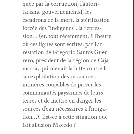
quée par la cor­rup­tion, l’au­tori­
tarisme gou­verne­men­tal, les
escadrons de la mort, la stéril­i­sa­tion
for­cée des “indigènes”, la répres­
sion… (et, tout récem­ment, à l’heure
où ces lignes sont écrites, par l’ar­
resta­tion de Gre­go­rio San­tos Guer­
rero, prési­dent de la région de Caja­
mar­ca, qui menait la lutte con­tre la
sur­ex­ploita­tion des ressources
minières coupables de priv­er les
com­mu­nautés paysannes de leurs
ter­res et de met­tre en dan­ger les
sources d’eau néces­saires à l’ir­ri­ga­
tion…). Est-ce à cette sit­u­a­tion que
fait allu­sion Macedo ?