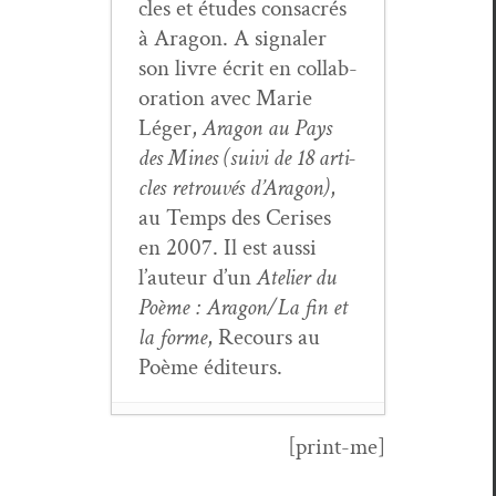
cles et études con­sacrés
à Aragon. A sig­naler
son livre écrit en col­lab­
o­ra­tion avec Marie
Léger,
Aragon au Pays
des Mines (suivi de 18 arti­
cles retrou­vés d’Aragon)
,
au Temps des Ceris­es
en 2007. Il est aus­si
l’au­teur d’un
Ate­lier du
Poème : Aragon/La fin et
la forme
, Recours au
Poème éditeurs.
[print-me]
Le rôle de la doc­u­
men­ta­tion dans
Les