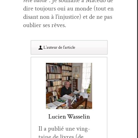
rêve oublié”
. Je souhaite à Mace­do de
dire tou­jours oui au monde (tout en
dis­ant non à l’in­jus­tice) et de ne pas
oubli­er ses rêves.
L’au­teur de l’article
Lucien Wasselin
Il a pub­lié une ving­
taine de livres (de