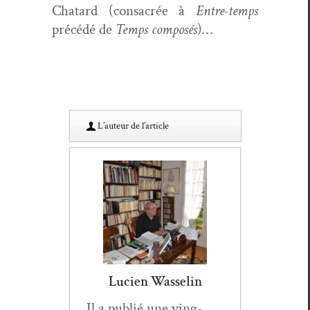
Chatard (con­sacrée à
Entre-temps
précédé de
Temps com­posés
)…
L’au­teur de l’article
Lucien Wasselin
Il a pub­lié une ving­