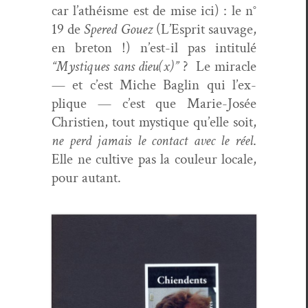
car l’athéisme est de mise ici) : le n°
19 de
Spered Gouez
(L’E­sprit sauvage,
en bre­ton !) n’est-il pas inti­t­ulé
“Mys­tiques sans dieu(x)”
? Le mir­a­cle
— et c’est Miche Baglin qui l’ex­
plique — c’est que Marie-Josée
Christien, tout mys­tique qu’elle soit,
ne perd jamais le con­tact avec le réel
.
Elle ne cul­tive pas la couleur locale,
pour autant.