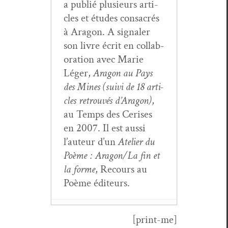
a pub­lié plusieurs arti­
cles et études con­sacrés
à Aragon. A sig­naler
son livre écrit en col­lab­
o­ra­tion avec Marie
Léger,
Aragon au Pays
des Mines (suivi de 18 arti­
cles retrou­vés d’Aragon)
,
au Temps des Ceris­es
en 2007. Il est aus­si
l’au­teur d’un
Ate­lier du
Poème : Aragon/La fin et
la forme
, Recours au
Poème éditeurs.
[print-me]
Le rôle de la doc­u­