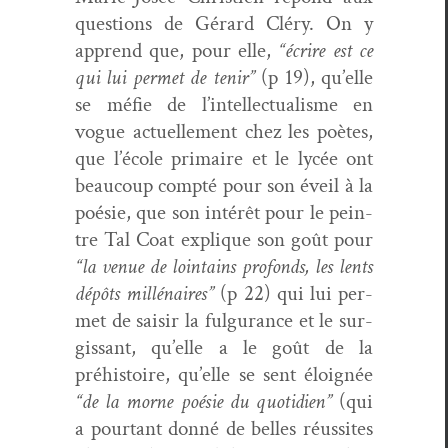
ques­tions de Gérard Cléry. On y
apprend que, pour elle,
“écrire est ce
qui lui per­met de tenir”
(p 19), qu’elle
se méfie de l’in­tel­lec­tu­al­isme en
vogue actuelle­ment chez les poètes,
que l’é­cole pri­maire et le lycée ont
beau­coup comp­té pour son éveil à la
poésie, que son intérêt pour le pein­
tre Tal Coat explique son goût pour
“la venue de loin­tains pro­fonds, les lents
dépôts mil­lé­naires”
(p 22) qui lui per­
met de saisir la ful­gu­rance et le sur­
gis­sant, qu’elle a le goût de la
préhis­toire, qu’elle se sent éloignée
“de la morne poésie du quo­ti­di­en”
(qui
a pour­tant don­né de belles réus­sites