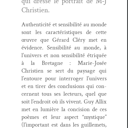
qui dresse le por­trait de M‑J
Christien.
Authen­tic­ité et sen­si­bil­ité au monde
sont les car­ac­téris­tiques de cette
œuvre que Gérard Cléry met en
évi­dence. Sen­si­bil­ité au monde, à
l’u­nivers et non sen­si­bil­ité étriquée
à la Bre­tagne : Marie-Josée
Christien se sert du paysage qui
l’en­toure pour inter­roger l’u­nivers
et en tir­er des con­clu­sions qui con­
cer­nent tous ses lecteurs, quel que
soit l’en­droit où ils vivent. Guy Allix
met en lumière la con­ci­sion de ces
poèmes et leur aspect “mys­tique”
(l’im­por­tant est dans les guillemets,