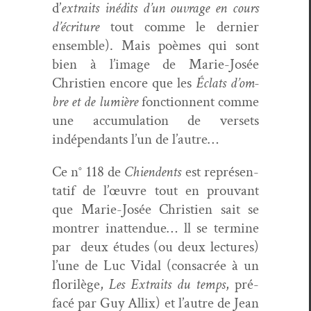
d’
extraits inédits d’un ouvrage en cours
d’écri­t­ure
tout comme le dernier
ensem­ble). Mais poèmes qui sont
bien à l’im­age de Marie-Josée
Christien encore que les
Éclats d’om­
bre et de lumière
fonc­tion­nent comme
une accu­mu­la­tion de ver­sets
indépen­dants l’un de l’autre…
Ce n° 118 de
Chien­dents
est représen­
tatif de l’œu­vre tout en prou­vant
que Marie-Josée Christien sait se
mon­tr­er inat­ten­due… ll se ter­mine
par deux études (ou deux lec­tures)
l’une de Luc Vidal (con­sacrée à un
flo­rilège,
Les Extraits du temps
, pré­
facé par Guy Allix) et l’autre de Jean