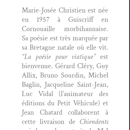
Marie-Josée Christien est née
en 1957 à Guis­cri­ff en
Cornouaille mor­bi­han­naise.
Sa poésie est très mar­quée par
sa Bre­tagne natale où elle vit.
“La poésie pour via­tique”
est
bien­v­enue. Gérard Cléry, Guy
Allix, Bruno Sour­din, Michel
Baglin, Jacque­line Saint-Jean,
Luc Vidal (l’an­i­ma­teur des
édi­tions du Petit Véhicule) et
Jean Chatard col­la­borent à
cette livrai­son de
Chien­dents