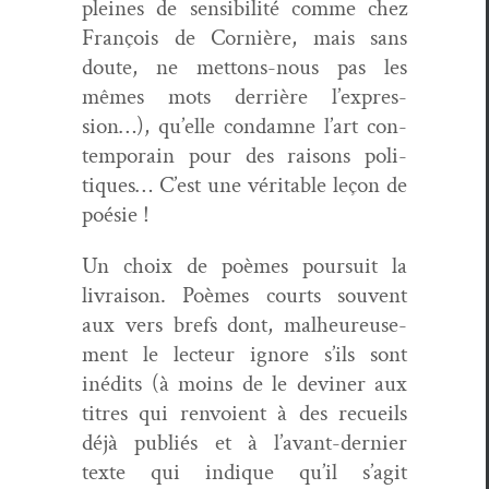
pleines de sen­si­bil­ité comme chez
François de Cornière, mais sans
doute, ne met­tons-nous pas les
mêmes mots der­rière l’ex­pres­
sion…), qu’elle con­damne l’art con­
tem­po­rain pour des raisons poli­
tiques… C’est une véri­ta­ble leçon de
poésie !
Un choix de poèmes pour­suit la
livrai­son. Poèmes courts sou­vent
aux vers brefs dont, mal­heureuse­
ment le lecteur ignore s’ils sont
inédits (à moins de le devin­er aux
titres qui ren­voient à des recueils
déjà pub­liés et à l’a­vant-dernier
texte qui indique qu’il s’ag­it