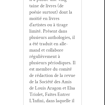
taine de livres (de
poésie surtout) dont la
moitié en livres
d’artistes ou à tirage
lim­ité. Présent dans
plusieurs antholo­gies, il
a été traduit en alle­
mand et col­la­bore
régulière­ment à
plusieurs péri­odiques. Il
est mem­bre du comité
de rédac­tion de la revue
de la Société des Amis
de Louis Aragon et Elsa
Tri­o­let, Faîtes Entr­er
L’In­fi­ni, dans laque­lle il