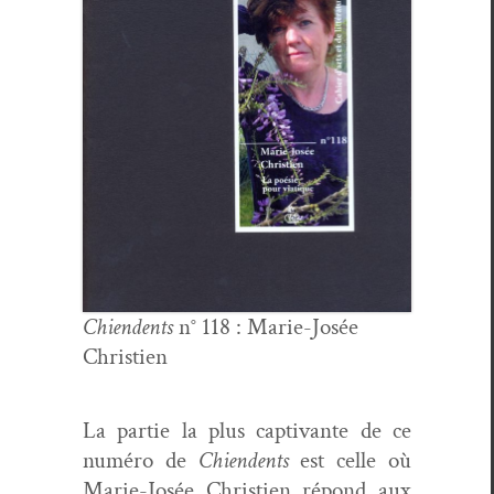
Chien­dents
n° 118 : Marie-Josée
Christien
La par­tie la plus cap­ti­vante de ce
numéro de
Chien­dents
est celle où
Marie-Josée Christien répond aux