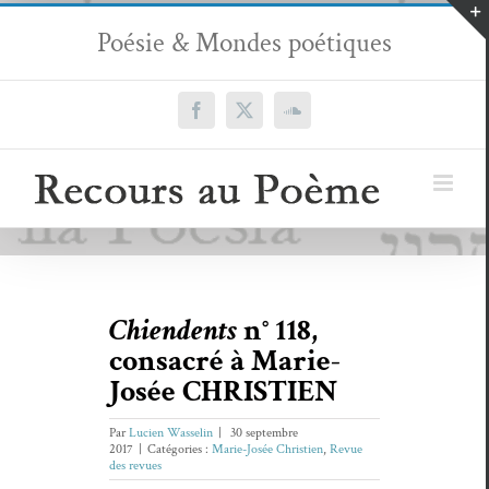
Passer
Poésie & Mondes poétiques
au
contenu
Facebook
X
SoundCloud
Chiendents
n° 118,
consacré à Marie-
Josée CHRISTIEN
Par
Lucien Wasselin
|
30 septembre
2017
|
Catégories :
Marie-Josée Christien
,
Revue
des revues