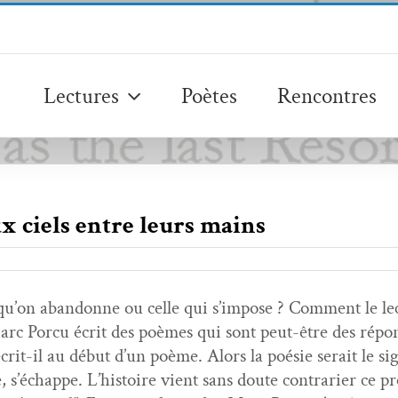
Lectures
Poètes
Rencontres
x ciels entre leurs mains
e qu’on aban­donne ou celle qui s’im­pose ? Com­ment le le
arc Por­cu écrit des poèmes qui sont peut-être des répons
crit-il au début d’un poème. Alors la poésie serait le sig
s’échappe. L’his­toire vient sans doute con­trari­er ce pr