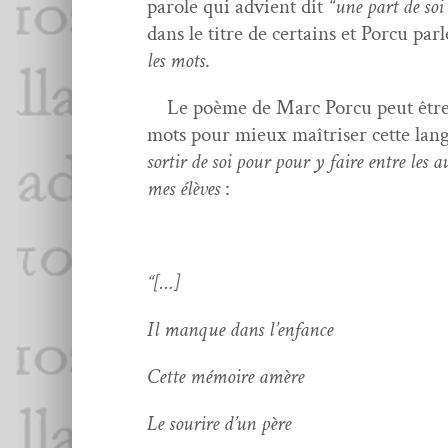
parole qui advient dit
“une part de soi
dans le titre de cer­tains et Por­cu pa
les mots
.
Le poème de Marc Por­cu peut être con­s
mots pour mieux maîtris­er cette lang
sor­tir de soi pour pour y faire entre les a
mes élèves
:
“[…]
Il manque dans l’enfance
Cette mémoire amère
Le sourire d’un père