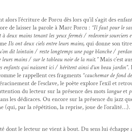
alors l’écri­t­ure de Por­cu dès lors qu’il s’ag­it des enfan
encore de laiss­er la parole à Marc Por­cu :
“Il faut pour le sa
­ant à deux mains ten­ant les yeux fer­més / rede­venir sourcier
omme
Ils ont deux ciels entre leurs mains,
qui donne son titre 
u’on dit loin­tain / reste longtemps une page blanche / per­dant
e leurs mains / sur le tableau noir de la nuit.”
Mais c’est aus­
es enfants qui nais­sent ici / héri­tent ain­si d’un beau jardin”
.
comme le rap­pel­lent ces frag­ments
“cauchemar de fond de
éracin­e­ment de l’esclave, le poète explore l’ex­il et retro
’at­ten­tion du lecteur sur la présence des mots
langue
et
p
dans les dédi­caces. Ou encore sur la présence du jazz qu
(qui, par la répéti­tion, la reprise, joue de l’o­ral­ité…)
é dont le lecteur ne vient à bout. Du sens lui échappe ai