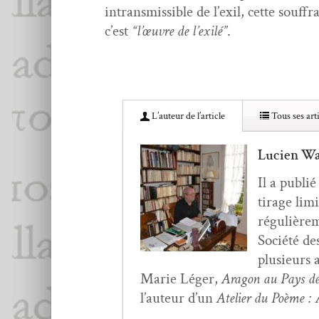
intrans­mis­si­ble de l’ex­il, cette sou
c’est
“l’œu­vre de l’ex­ilé”
.
L’au­teur de l’article
Tous ses arti
Lucien Wa
Il a pub­li
tirage lim­
régulière­
Société des
plusieurs a
Marie Léger,
Aragon au Pays des 
l’au­teur d’un
Ate­lier du Poème :