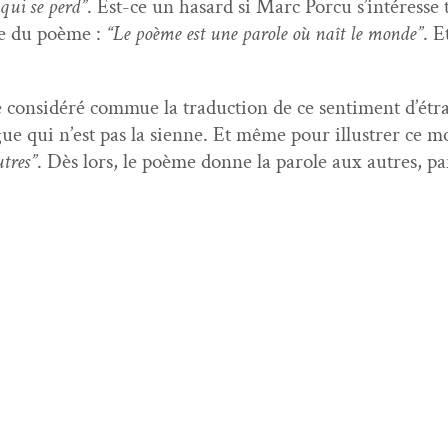
 qui se perd”
. Est-ce un hasard si Marc Por­cu s’in­téres
r­le du poème :
“Le poème est une parole où naît le monde”
. E
id­éré com­mue la tra­duc­tion de ce sen­ti­ment d’é­trang
ue qui n’est pas la sienne. Et même pour illus­tr­er ce
utres”
. Dès lors, le poème donne la parole aux autres, par­