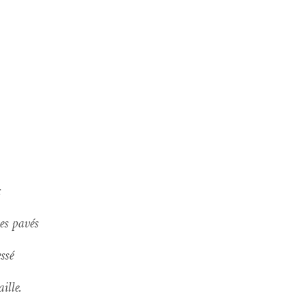
x
es pavés
ssé
ille.