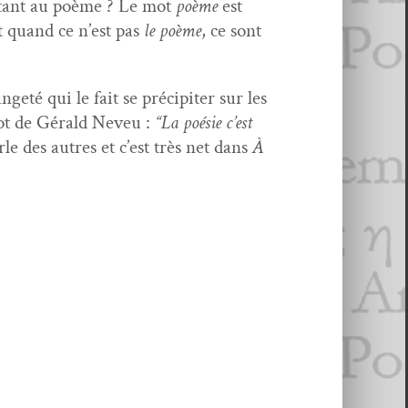
se tant au poème ? Le mot
poème
est
t quand ce n’est pas
le poème
, ce sont
eté qui le fait se pré­cip­iter sur les
 mot de Gérald Neveu :
“La poésie c’est
le des autres et c’est très net dans
À