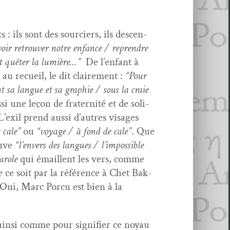
ts : ils sont des sourciers, ils descen­
voir retrou­ver notre enfance / repren­dre
s et quêter la lumière…”
De l’en­fant à
au recueil, le dit claire­ment :
“Pour
 sa langue et sa gra­phie / sous la craie
si une leçon de fra­ter­nité et de sol­i­
 L’ex­il prend aus­si d’autres vis­ages
 cale”
ou
“voy­age / à fond de cale”
. Que
u­ve
“l’en­vers des langues / l’im­pos­si­ble
arole
qui émail­lent les vers, comme
e ce soit par la référence à Chet Bak­
. Oui, Marc Por­cu est bien à la
n­si comme pour sig­ni­fi­er ce noy­au