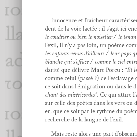
Inno­cence et fraîcheur car­ac­térisent 
dent de la voie lac­tée ; il s’ag­it ici 
le coudri­er ou bien le noiseti­er / le ten
l’ex­il, il n’y a pas loin, un poème c
les enfants venus d’ailleurs / leur pays q
blanche qui s’ef­face / comme le ciel entr
dar­ité que délivre Marc Por­cu :
“Et l
comme celui (passé ?) de l’esclavage 
ce soit dans l’émi­gra­tion ou dans le d
chant des mis­éri­cordes”
. Ce qui attire l
sur celle des poètes dans les vers ou 
er, que ce soit par le rythme du poème 
recherche de la langue de l’exil.
Mais reste alors une part d’ob­scu­rit