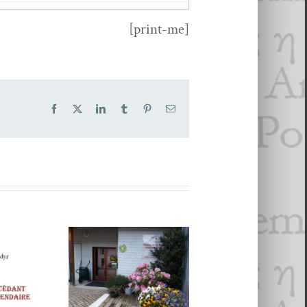
[print-me]
i­er 2022
Facebook
X
LinkedIn
Tumblr
Pinterest
Email
ras­sart,
Si je t’oublie
- 6
 2020
er 2020
Une maison
pour la Poésie 2 :
12 POÈMES D
La Maison de
JEAN
Poésie
ROUSSELOT