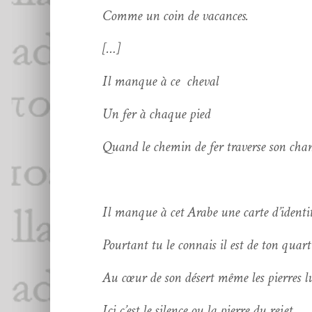
Comme un coin de vacances.
[…]
Il manque à ce cheval
Un fer à chaque pied
Quand le chemin de fer tra­verse son cha
Il manque à cet Arabe une carte d’identi
Pour­tant tu le con­nais il est de ton quart
Au cœur de son désert même les pier­res l
Ici c’est le silence ou la pierre du rejet.