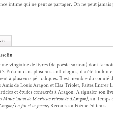
f­france intime qui ne peut se partager. On ne peut jamais p
cles
sselin
é une ving­taine de livres (de poésie surtout) dont la moit
ité. Présent dans plusieurs antholo­gies, il a été traduit e
ment à plusieurs péri­odiques. Il est mem­bre du comité d
 Amis de Louis Aragon et Elsa Tri­o­let, Faîtes Entr­er L’In­
rti­cles et études con­sacrés à Aragon. A sig­naler son livre
Mines (suivi de 18 arti­cles retrou­vés d’Aragon)
, au Temps de
 Aragon/La fin et la forme
, Recours au Poème éditeurs.