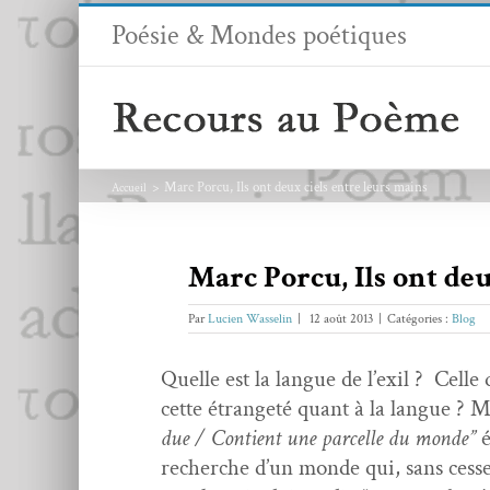
Passer
Poésie & Mondes poétiques
au
contenu
Marc Porcu, Ils ont deux ciels entre leurs mains
Accueil
Marc Porcu, Ils ont deu
Par
Lucien Wasselin
|
12 août 2013
|
Catégories :
Blog
Quelle est la langue de l’ex­il ? Cell
cette étrangeté quant à la langue ? M
due / Con­tient une par­celle du monde”
é
recherche d’un monde qui, sans cesse, 