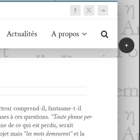
Facebook
X
SoundCloud
Actualités
A propos
Bascule
de
la
zone
de
la
barre
coulissa
cteur com­prend-il, fan­tasme-t-il
­es à ces ques­tions.
“Toute phrase per­
ne de ce qui est per­du, serait
o­jet mais
“les mots demeurent”
et la