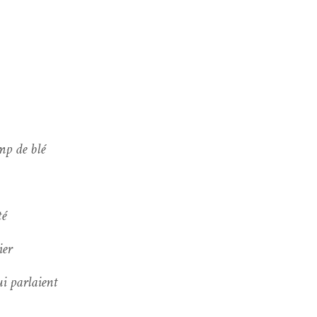
mp de blé
té
ier
ui parlaient