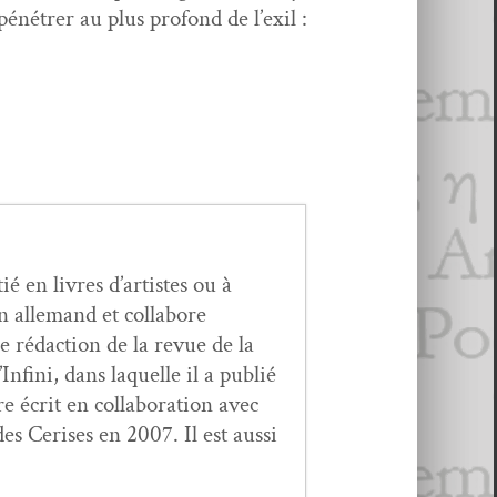
énétr­er au plus pro­fond de l’ex­il :
ié en livres d’artistes ou à
n alle­mand et col­la­bore
e rédac­tion de la revue de la
fi­ni, dans laque­lle il a pub­lié
 écrit en col­lab­o­ra­tion avec
s Ceris­es en 2007. Il est aus­si