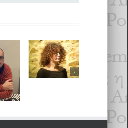
Anne Barbusse,
nt
Le Film qui penche
Sacha Thomas
n, La
La couleur des
ans
essais
me