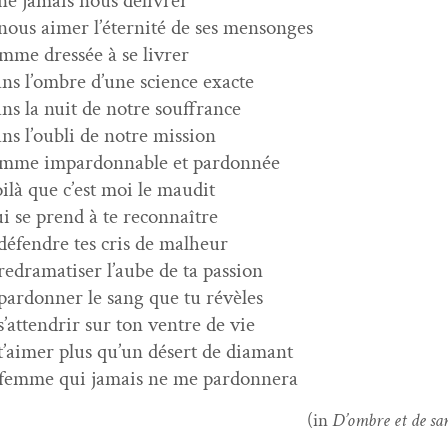
ne jamais nous délivrer
nous aimer l’é­ter­nité de ses mensonges
mme dressée à se livrer
ns l’om­bre d’une sci­ence exacte
ns la nuit de notre souffrance
ns l’ou­bli de notre mission
emme impar­donnable et pardonnée
ilà que c’est moi le maudit
i se prend à te reconnaître
défendre tes cris de malheur
redrama­tis­er l’aube de ta passion
par­don­ner le sang que tu révèles
s’at­ten­drir sur ton ven­tre de vie
t’aimer plus qu’un désert de diamant
 femme qui jamais ne me pardonnera
(in
D’om­bre et de sa