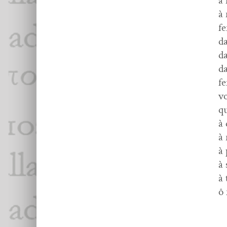
à 
à 
fe
da
da
da
f
vo
qu
à 
à 
à 
à 
à 
ô