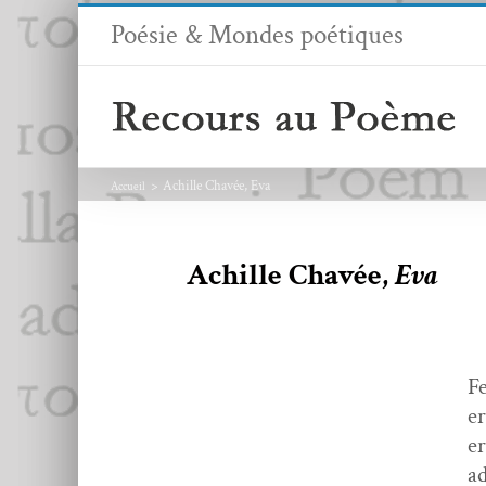
Passer
Poésie & Mondes poétiques
au
contenu
Achille Chavée, Eva
Accueil
Achille Chavée,
Eva
F
er
er
ad