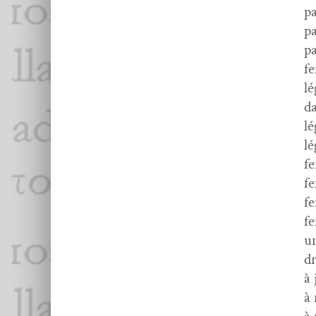
pa
pa
pa
f
lé
da
lé
lé
f
f
f
fe
un
dr
à 
à 