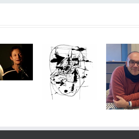
minique
Wald,
Portes
Hors-lieu
et
Vince
ouvrant sur le
es poèmes
Puymoye
couteau
et autres
Mare d
poèmes
l’hom