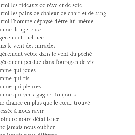
r­mi les rideaux de rêve et de soie
r­mi les pains de chaleur de chair et de sang
r­mi l’homme dépaysé d’être lui-même
emme dangereuse
gère­ment inclinée
ns le vent des miracles
gère­ment vêtue dans le vent du péché
gère­ment per­due dans l’oura­gan de vie
emme qui joues
emme qui ris
emme qui pleures
mme qui veux gag­n­er toujours
e chance en plus que le cœur trouvé
essée à nous ravir
join­dre notre défaillance
ne jamais nous oublier