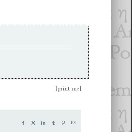
[print-me]
Facebook
X
LinkedIn
Tumblr
Pinterest
Email