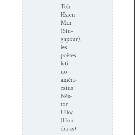
Toh
Hsien
Min
(Sin­
gapour),
les
poètes
lati­
no-
améri­­
cains
Nés­
tor
Ulloa
(Hon­
duras)