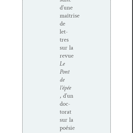
d’une
maîtrise
de
let­
tres
sur la
revue
Le
Pont
de
l’épée
, d’un
doc­
tor­at
sur la
poésie