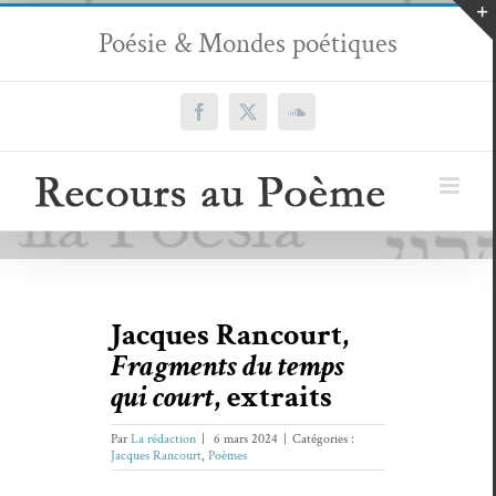
Passer
Poésie & Mondes poétiques
au
contenu
Facebook
X
SoundCloud
Jacques Rancourt,
Fragments du temps
qui court
, extraits
Par
La rédaction
|
6 mars 2024
|
Catégories :
Jacques Rancourt
,
Poèmes