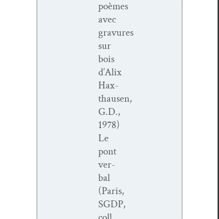
poèmes
avec
gravures
sur
bois
d’Alix
Hax­
thausen,
G.D.,
1978)
Le
pont
ver­
bal
(Paris,
SGDP,
coll.