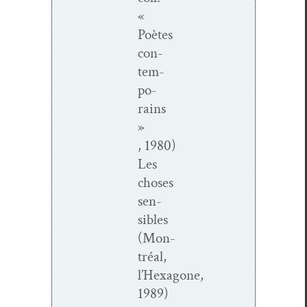
«
Poètes
con­
tem­
po­
rains
»
, 1980)
Les
choses
sen­
si­bles
(Mon­
tréal,
l’Hexagone,
1989)