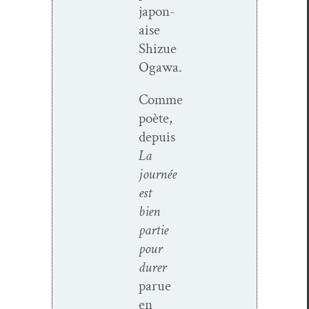
japon­
aise
Shizue
Ogawa.
Comme
poète,
depuis
La
journée
est
bien
par­tie
pour
dur­er
parue
en