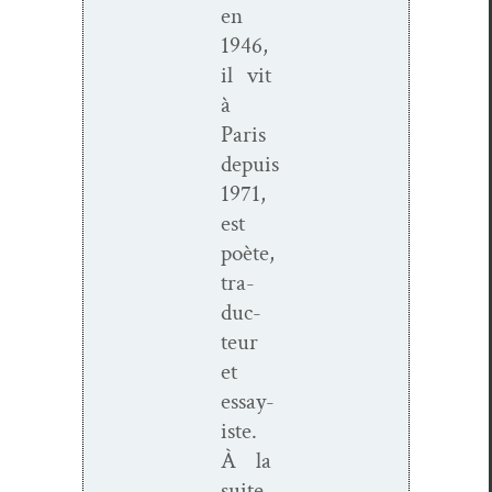
en
1946,
il vit
à
Paris
depuis
1971,
est
poète,
tra­
duc­
teur
et
essay­
iste.
À la
suite