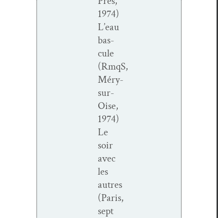
Prés,
1974)
L’eau
bas­
cule
(RmqS,
Méry-
sur-
Oise,
1974)
Le
soir
avec
les
autres
(Paris,
sept