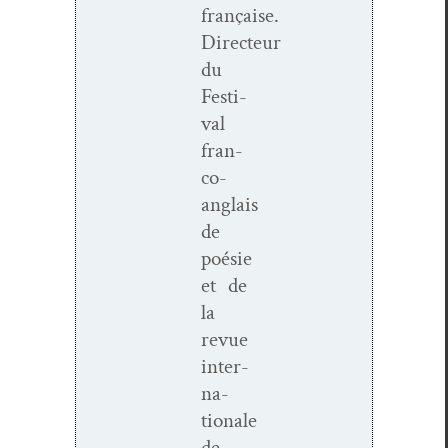
française.
Directeur
du
Fes­ti­
val
fran­­
co-
anglais
de
poésie
et de
la
revue
inter­
na­
tionale
de