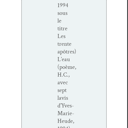
1994
sous
le
titre
Les
trente
apôtres)
L’eau
(poème,
H.C.,
avec
sept
lavis
d’Yves-
Marie-
Heude,