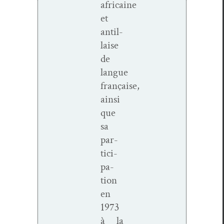
africaine
et
antil­
laise
de
langue
française,
ain­si
que
sa
par­
tic­i­
pa­
tion
en
1973
à la