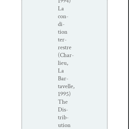
1994)
La
con­
di­
tion
ter­
restre
(Char­
lieu,
La
Bar­
tavelle,
1995)
The
Dis­
tri­b­
u­tion