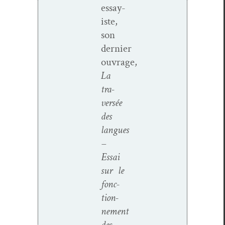
essay­
iste,
son
dernier
ouvrage,
La
tra­
ver­sée
des
langues
–
Essai
sur le
fonc­
tion­
nement
des