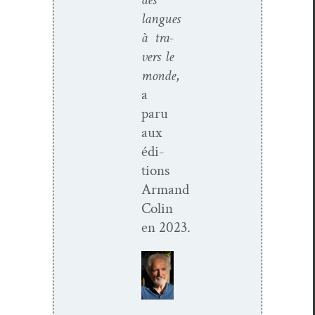
langues
à tra­
vers le
monde
,
a
paru
aux
édi­
tions
Armand
Col­in
en 2023.