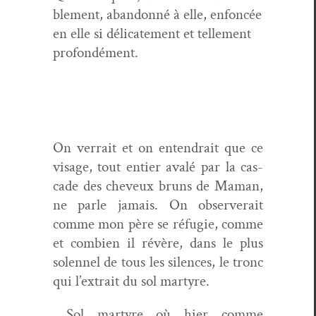
ble­ment, aban­don­né à elle, enfon­cée
en elle si déli­cate­ment et telle­ment
profondément.
On ver­rait et on entendrait que ce
vis­age, tout entier avalé par la cas­
cade des cheveux bruns de Maman,
ne par­le jamais. On observerait
comme mon père se réfugie, comme
et com­bi­en il révère, dans le plus
solen­nel de tous les silences, le tronc
qui l’extrait du sol martyre.
Sol mar­tyre où hier comme