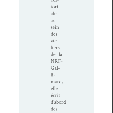
to­ri­
ale
au
sein
des
ate­
liers
de la
NRF-
Gal­
li­­
mard,
elle
écrit
d’abord
des