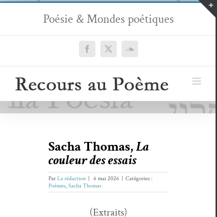
Passer
Poésie & Mondes poétiques
au
contenu
Facebook
X
SoundCloud
Sacha Thomas,
La
couleur des essais
Par
La rédaction
|
6 mai 2026
|
Catégories :
Poèmes
,
Sacha Thomas
(Extraits)