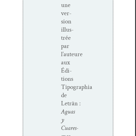
une
ver­
sion
illus­
trée
par
l’auteure
aux
Édi­
tions
Tipographia
de
Letrãn :
Aguas
y
Cuares­