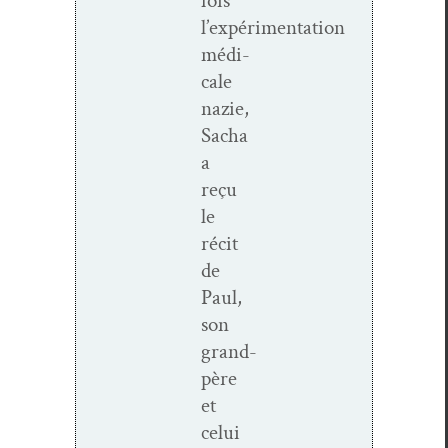
fois
l’expérimentation
médi­
cale
nazie,
Sacha
a
reçu
le
réc­it
de
Paul,
son
grand-
père
et
celui