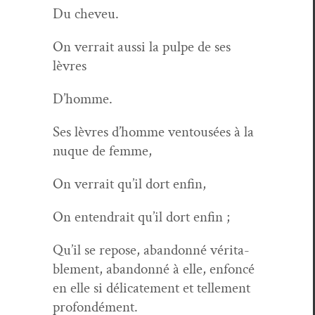
Du cheveu.
On ver­rait aus­si la pulpe de ses
lèvres
D’homme.
Ses lèvres d’homme ven­tousées à la
nuque de femme,
On ver­rait qu’il dort enfin,
On entendrait qu’il dort enfin ;
Qu’il se repose, aban­don­né véri­ta­
ble­ment, aban­don­né à elle, enfon­cé
en elle si déli­cate­ment et telle­ment
profondément.