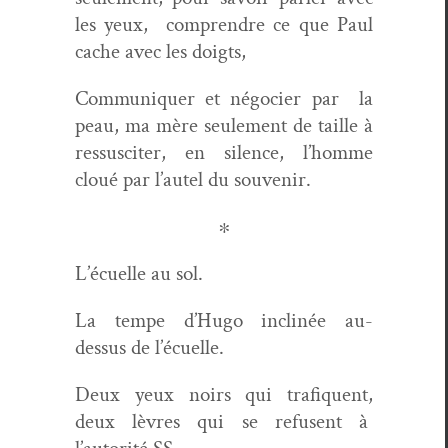
les yeux,
com­pren­dre ce que Paul
cache avec les doigts,
Com­mu­ni­quer et négoci­er par
la
peau, ma mère seule­ment de taille à
ressus­citer, en silence, l’homme
cloué par l’autel du sou­venir.
∗
L’écuelle au sol.
La tempe d’Hugo inclinée au-
dessus de l’écuelle.
Deux yeux noirs qui trafiquent,
deux lèvres qui se refusent à