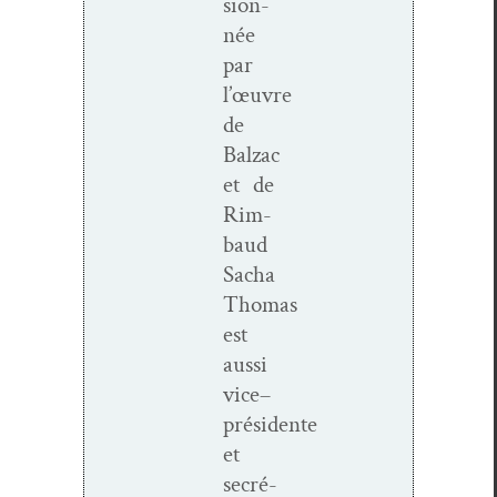
sion­
née
par
l’œuvre
de
Balzac
et de
Rim­
baud
Sacha
Thomas
est
aus­si
vice–
présidente
et
secré­