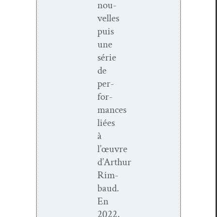
nou­
velles
puis
une
série
de
per­
for­
mances
liées
à
l’œuvre
d’Arthur
Rim­
baud.
En
2022,