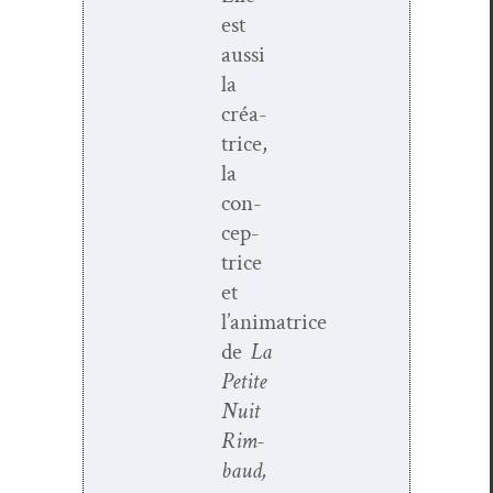
est
aus­si
la
créa­
trice,
la
con­
cep­
trice
et
l’animatrice
de
La
Petite
Nuit
Rim­
baud,