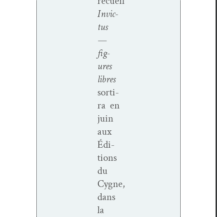
recueil
Invic­
tus
—
fig­
ures
libres
sor­ti­
ra en
juin
aux
Édi­
tions
du
Cygne,
dans
la