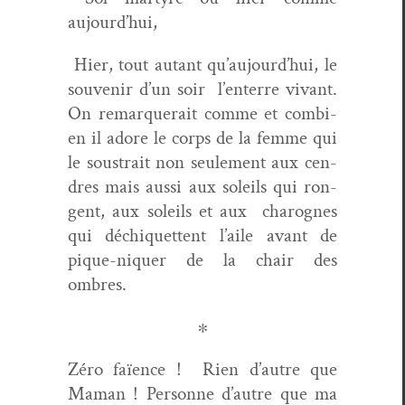
aujourd’hui,
Hier, tout autant qu’aujourd’hui, le
sou­venir d’un soir
l’enterre vivant.
On remar­querait comme et com­bi­
en il adore le corps de la femme qui
le sous­trait non seule­ment aux cen­
dres mais aus­si aux soleils qui ron­
gent, aux soleils et aux
charognes
qui déchi­quet­tent l’aile avant de
pique-niquer de la chair des
ombres.
∗
Zéro faïence !
Rien d’autre que
Maman ! Per­son­ne d’autre que ma