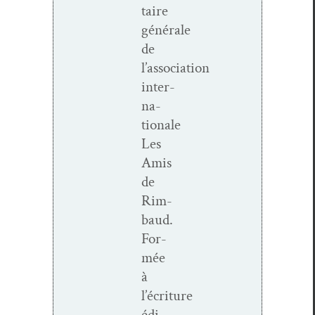
taire
générale
de
l’association
inter­
na­
tionale
Les
Amis
de
Rim­
baud.
For­
mée
à
l’écriture
édi­