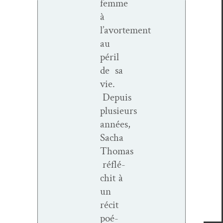
femme
à
l’avortement
au
péril
de sa
vie.
Depuis
plusieurs
années,
Sacha
Thomas
réflé­
chit à
un
réc­it
poé­