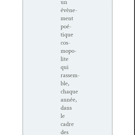
un
évène­
ment
poé­
tique
cos­
mopo­
lite
qui
rassem­
ble,
chaque
année,
dans
le
cadre
des