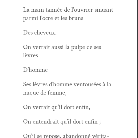
La main tan­née de l’ouvrier sin­u­ant
par­mi l’ocre et les bruns
Des cheveux.
On ver­rait aus­si la pulpe de ses
lèvres
D’homme
Ses lèvres d’homme ven­tousées à la
nuque de femme,
On ver­rait qu’il dort enfin,
On entendrait qu’il dort enfin ;
Qu’il se repose, aban­don­né véri­ta­