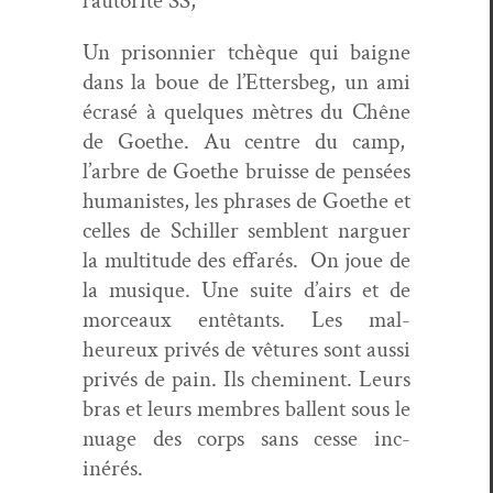
l’autorité SS,
Un pris­on­nier tchèque qui baigne
dans la boue de l’Ettersbeg, un ami
écrasé à quelques mètres du Chêne
de Goethe. Au cen­tre du camp,
l’arbre de Goethe bruisse de pen­sées
human­istes, les phras­es de Goethe et
celles de Schiller sem­blent nar­guer
la mul­ti­tude des effarés.
On joue de
la musique. Une suite d’airs et de
morceaux entê­tants. Les mal­
heureux privés de vêtures sont aus­si
privés de pain. Ils chem­i­nent. Leurs
bras et leurs mem­bres bal­lent sous le
nuage des corps sans cesse inc­
inérés.