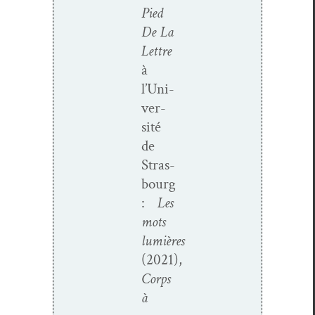
Pied
De La
Let­tre
à
l
’
Uni­
ver­
sité
de
Stras­
bourg
:
Les
mots
lumi
è
res
(2021),
Corps
à