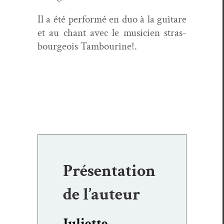
Il a été
per­form
é
en duo
à la gui­tare
et au chant avec le musi­cien stras­
bour­geois Tambourine!.
Présentation
de l’auteur
Juliette