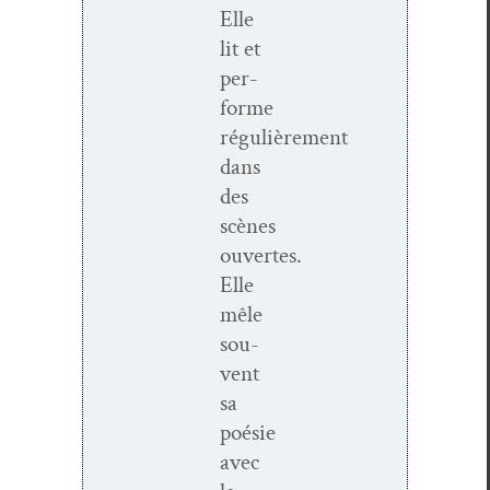
Elle
lit et
per­
forme
réguli
è
rement
dans
des
sc
è
nes
ouvertes.
Elle
mêle
sou­
vent
sa
poésie
avec