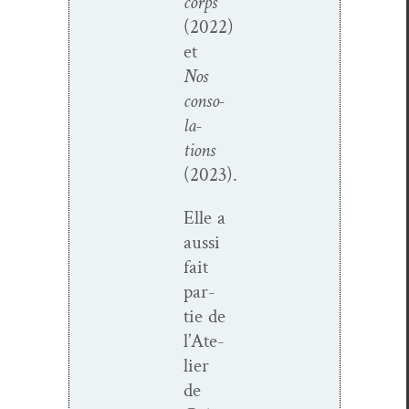
corps
(2022)
et
Nos
con­so­
la­
tions
(2023).
Elle a
aus­si
fait
par­
tie de
l
’
Ate­
lier
de