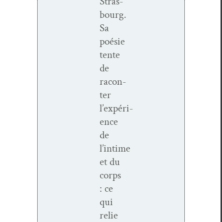
Stras­
bourg.
Sa
poésie
tente
de
racon­
ter
l
’
exp
éri­
ence
de
l
’
intime
et du
corps
: ce
qui
relie