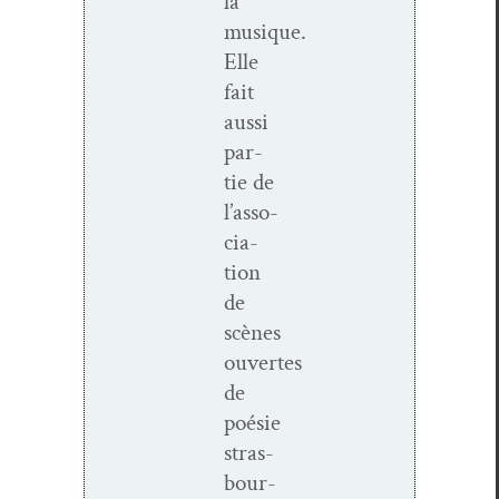
la
musique.
Elle
fait
aus­si
par­
tie de
l
’
asso­
ci­a­
tion
de
sc
è
nes
ouvertes
de
poésie
stras­
bour­