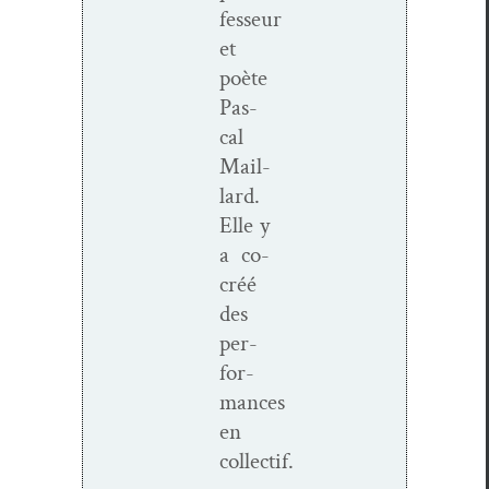
fesseur
et
po
è
te
Pas­
cal
Mail­
lard.
Elle y
a co-
créé
des
per­
for­
mances
en
collectif.