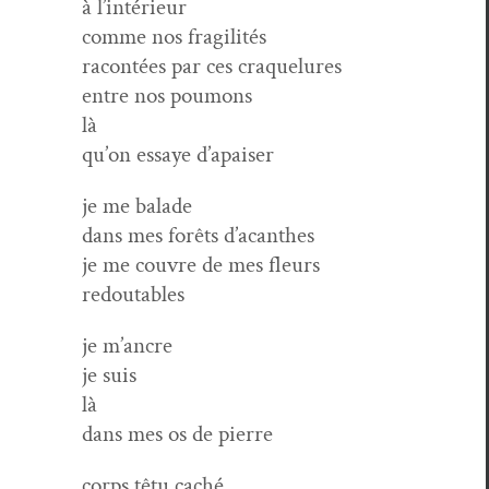
à l’intérieur
comme nos fragilités
racon­tées par ces craquelures
entre nos poumons
là
qu’on essaye d’apaiser
je me balade
dans mes forêts d’acanthes
je me cou­vre de mes fleurs
redoutables
je m’ancre
je suis
là
dans mes os de pierre
corps têtu caché