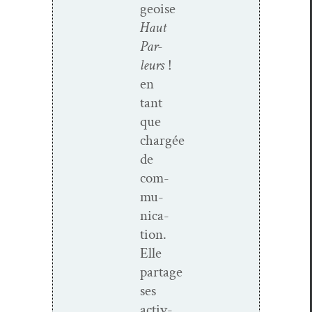
geoise
Haut
Par­
leurs
!
en
tant
que
chargée
de
com­
mu­
ni­ca­
tion.
Elle
partage
ses
activ­