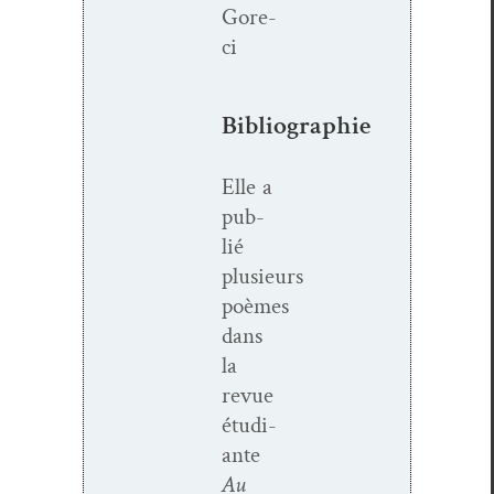
Gore­
ci
Bibliographie
Elle a
pub­
lié
plusieurs
po
è
mes
dans
la
revue
é
tudi­
ante
Au