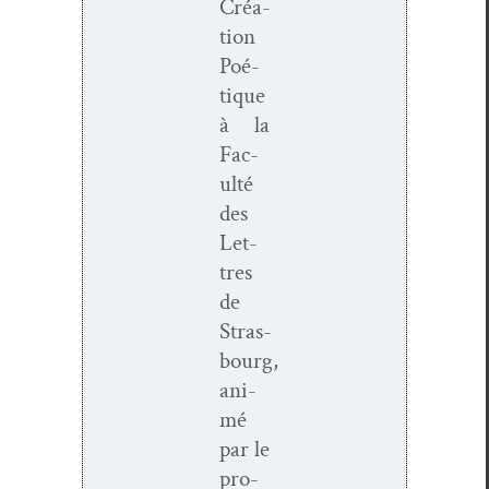
Créa­
tion
Poé­
tique
à la
Fac­
ulté
des
Let­
tres
de
Stras­
bourg,
ani­
mé
par le
pro­