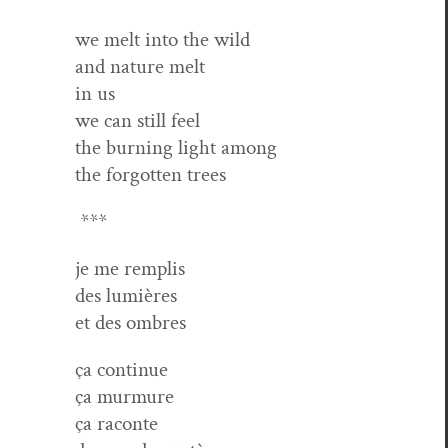
we melt into the wild
and nature melt
in us
we can still feel
the burn­ing light among
the for­got­ten trees
***
je me remplis
des lumières
et des ombres
ça con­tin­ue
ça mur­mure
ça raconte