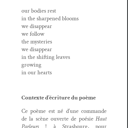
our bod­ies rest
in the sharp­ened blooms
we disappear
we follow
the mysteries
we disappear
in the shift­ing leaves
growing
in our hearts
Con­texte d’écriture du poème
Ce po
è
me est né d
’
une com­mande
de la sc
è
ne ouverte de poé
sie
Haut
Par­leurs
!
à Stras­bourg, pour