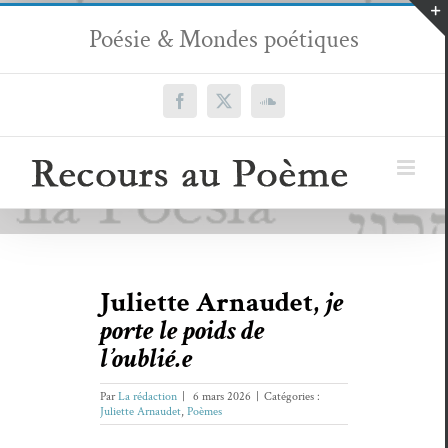
Passer
Poésie & Mondes poétiques
au
contenu
Facebook
X
SoundCloud
Juliette Arnaudet,
je
porte le poids de
l’oublié.e
Par
La rédaction
|
6 mars 2026
|
Catégories :
Juliette Arnaudet
,
Poèmes