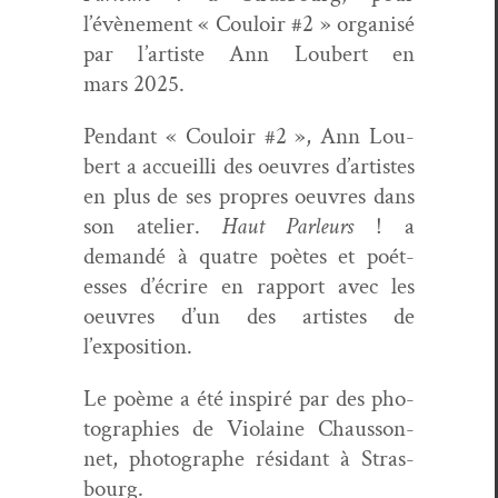
l’év
è
nement « Couloir #2 » organ­isé
par l
’
artiste Ann Lou­bert en
mars
2025.
Pen­dant « Couloir #2 », Ann Lou­
bert a accueil­li des oeu­vres d’artistes
en plus de ses pro­pres oeu­vres dans
son ate­lier.
Haut Par­leurs
! a
demandé à qua­tre poètes et poét­
esses d’écrire en rap­port avec les
oeu­vres d’un des artistes de
l’exposition.
Le poème a été inspiré par des pho­
togra­phies de Vio­laine Chaus­son­
net, pho­tographe ré
sidant
à Stras­
bourg.