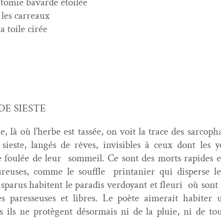
tomie bavarde étoilée
 les carreaux
la toile cirée
DE SIESTE
, là où l’herbe est tassée, on voit la trace des sar­copha
ieste, langés de rêves, invis­i­bles à ceux dont les 
 foulée de leur som­meil. Ce sont des morts rapi­des et 
euses, comme le souf­fle print­anier qui dis­perse le 
parus habitent le par­adis ver­doy­ant et fleuri où sont 
s paresseuses et libres. Le poète aimerait habiter 
 ils ne pro­tè­gent désor­mais ni de la pluie, ni de tou