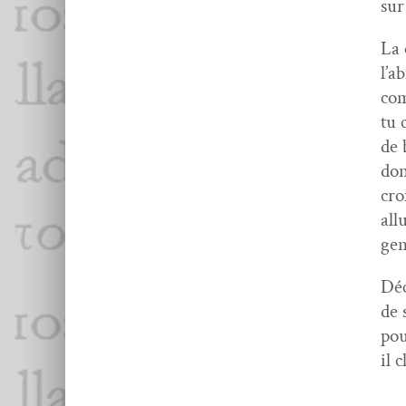
sur
La 
l’a
com
tu 
de 
don
cro
all
gen
Déc
de 
pou
il 