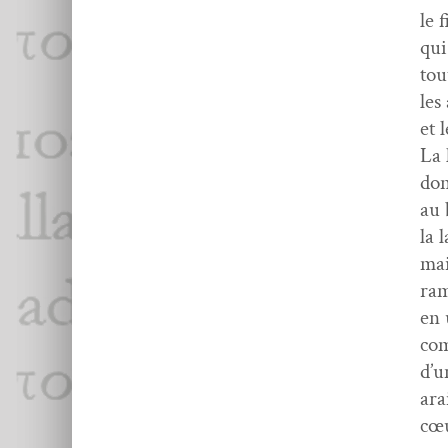
le 
qui
tou
les
et 
La 
don
au 
la 
mai
ram
en 
com
d’u
ara
cœu