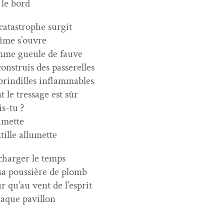
 le bord
cat­a­stro­phe surgit
bîme s’ouvre
me gueule de fauve
con­stru­is des passerelles
brindilles inflammables
t le tres­sage est sûr
is-tu ?
umette
­tille allumette
harg­er le temps
sa pous­sière de plomb
r qu’au vent de l’esprit
claque pavillon