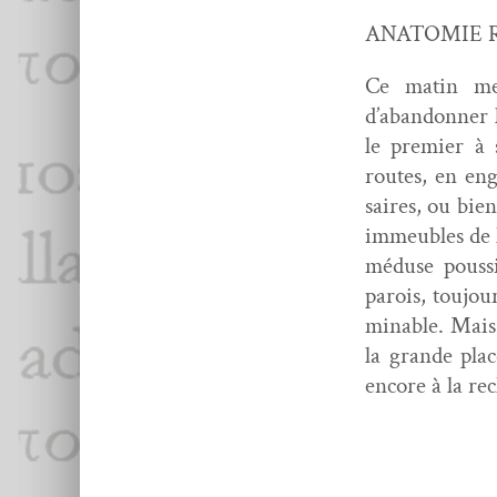
ANATOMIE 
Ce matin mes 
d’abandonner l
le pre­mier à 
routes, en eng
saires, ou bien
immeubles de l
méduse pous­si
parois, tou­jo
minable. Mais
la grande place
encore à la re