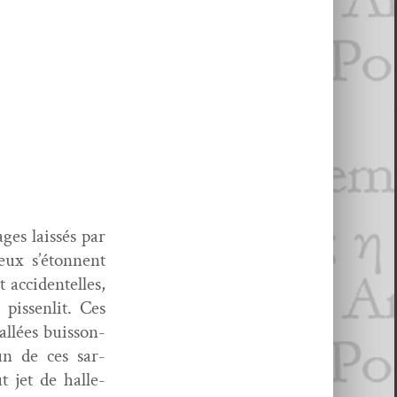
ges lais­sés par
yeux s’étonnent
acci­den­telles,
pis­senlit. Ces
allées buis­son­
un de ces sar­
t jet de halle­