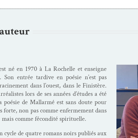
’auteur
est né en 1970 à La Rochelle et enseigne
t. Son entrée tar­dive en poésie n’est pas
acin­e­ment dans l’ouest, dans le Fin­istère.
­réal­istes lors de ses années d’études a été
la poésie de Mal­lar­mé est sans doute pour
lus forte, non pas comme enfer­me­ment dans
, mais comme fécon­dité spirituelle.
un cycle de qua­tre romans noirs pub­liés aux