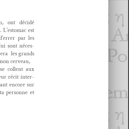
en, ont décidé
. L’estomac est
d’errer par les
lui sont néces­
r­era les grands
t mon cerveau,
se col­lent aux
r réc­it inter­
ant encore sur
ta per­son­ne et