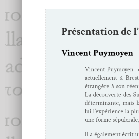
Présentation de l
Vincent Puymoyen
Vin­cent Puy­moyen
actuelle­ment à Bres
étrangère à son réen­r
La décou­verte des Sur
déter­mi­nante, mais 
lui l’expérience la p
une forme sépul­crale
Il a égale­ment écrit 