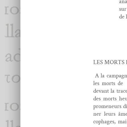
ana
sur
de 
LES MORTS 
A la cam­pagne
les morts de s
devant la trace
des morts heur
promeneurs dis­
ner leurs âme
cophages, mais