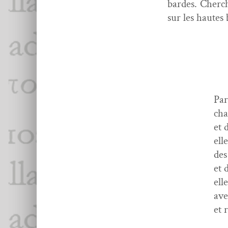
bardes. Cherch
sur les hautes
Par
cha
et 
ell
des
et 
ell
ave
et 