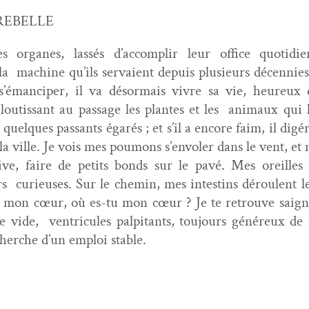
REBELLE
organes, lassés d’accomplir leur office quo­ti­di­
a machine qu’ils ser­vaient depuis plusieurs décen­nies
s’émanciper, il va désor­mais vivre sa vie, heureux 
loutis­sant au pas­sage les plantes et les ani­maux qui 
 quelques pas­sants égarés ; et s’il a encore faim, il digé
a ville. Je vois mes poumons s’envoler dans le vent, e
ve, faire de petits bonds sur le pavé. Mes oreilles 
urs curieuses. Sur le chemin, mes intestins déroulent leu
 mon cœur, où es-tu mon cœur ? Je te retrou­ve saig­n
 vide, ven­tricules pal­pi­tants, tou­jours généreux de 
cherche d’un emploi stable.