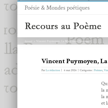
Passer
Poésie & Mondes poétiques
au
contenu
Vincent Puymoyen, La Mare dans l’homme
Accueil
Vincent Puymoyen, La
Par
La rédaction
|
6 mai 2026
|
Catégories :
Poèmes
,
Vin
Qui
la 
la 
et 