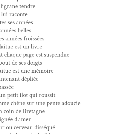
fil­igrane tendre
 lui raconte
tes ses années
 années belles
les années froissées
laitue est un livre
t chaque page est suspendue
bout de ses doigts
laitue est une mémoire
n­tenant dépliée
assée
un petit îlot qui roussit
me chêne sur une pente adoucie
n coin de Bretagne
ignée d’amer
r ou cerveau disséqué