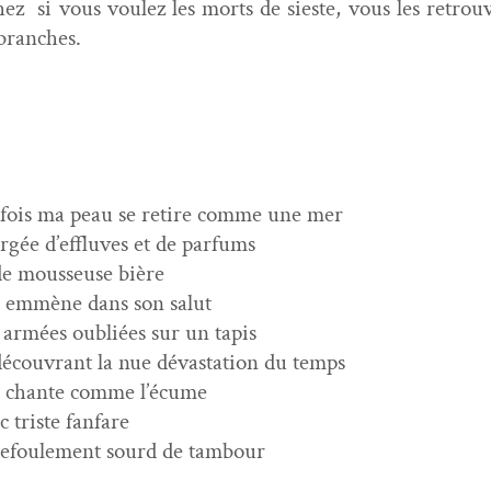
ez si vous voulez les morts de sieste, vous les retrou­
 branches.
­fois ma peau se retire comme une mer
rgée d’effluves et de parfums
de mousseuse bière
e emmène dans son salut
 armées oubliées sur un tapis
décou­vrant la nue dévas­ta­tion du temps
e chante comme l’écume
c triste fanfare
refoule­ment sourd de tambour