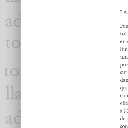
LA
Feu
trè
en 
lim
une
pre
sur
dan
qui
com
elle
à l
des
son