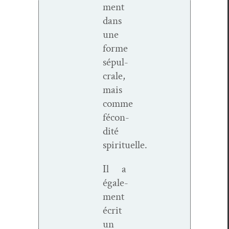
ment
dans
une
forme
sépul­
crale,
mais
comme
fécon­
dité
spirituelle.
Il a
égale­
ment
écrit
un