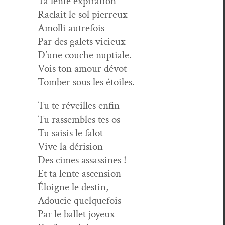
Ta lente expiration
Raclait le sol pierreux
Amol­li autrefois
Par des galets vicieux
D’une couche nuptiale.
Vois ton amour dévot
Tomber sous les étoiles.
Tu te réveilles enfin
Tu rassem­bles tes os
Tu sai­sis le falot
Vive la dérision
Des cimes assassines !
Et ta lente ascension
Éloigne le destin,
Adoucie quelquefois
Par le bal­let joyeux