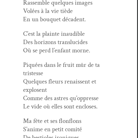
Rassem­ble quelques images
Volées à la vie tiède
En un bou­quet décadent.
C’est la plainte inaudible
Des hori­zons translucides
Où se perd l’en­fant morne.
Piquées dans le fruit mûr de ta
tristesse
Quelques fleurs renais­sent et
explosent
Comme des astres qu’oppresse
Le vide où elles sont encloses.
Ma fête et ses flonflons
S’anime en petit comité
De besti­oles ironiques