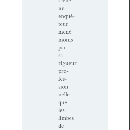
scène
un
enquê­
teur
mené
moins
par
sa
rigueur
pro­
fes­
sion­
nelle
que
les
limbes
de