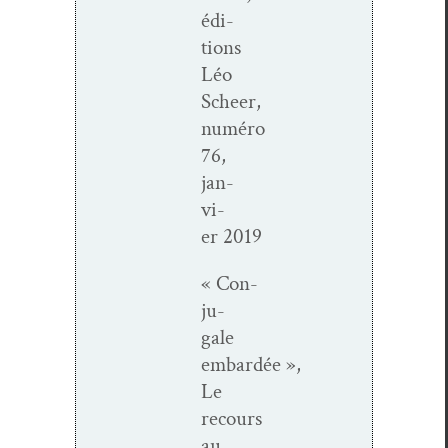
édi­
tions
Léo
Scheer,
numéro
76,
jan­
vi­
er 2019
« Con­
ju­
gale
embardée »,
Le
recours
au