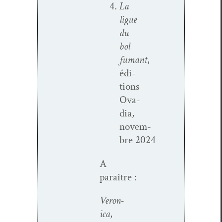
La
ligue
du
bol
fumant
,
édi­
tions
Ova­
dia,
novem­
bre 2024
A
paraître :
Veron­
i­ca
,