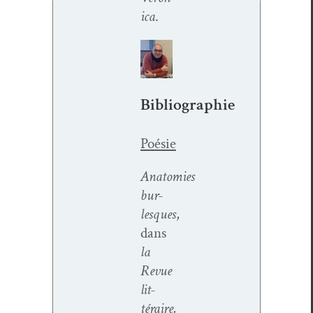
i­ca
.
Bibliographie
Poésie
Anatomies
bur­
lesques
,
dans
la
Revue
lit­
téraire,