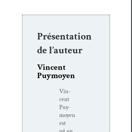
Présentation
de l’auteur
Vincent
Puymoyen
Vin­
cent
Puy­
moyen
est
né en