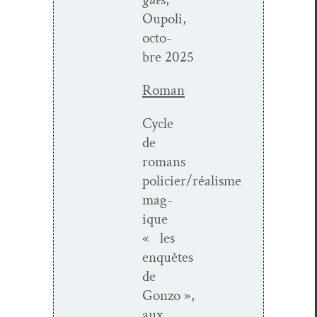
Oupoli,
octo­
bre 2025
Roman
Cycle
de
romans
policier/réalisme
mag­
ique
« les
enquêtes
de
Gonzo »,
aux