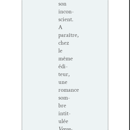
son
incon­
scient.
A
paraître,
chez
le
même
édi­
teur,
une
romance
som­
bre
inti­t­
ulée
Veron­