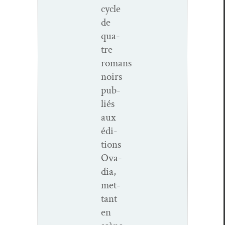
cycle
de
qua­
tre
romans
noirs
pub­
liés
aux
édi­
tions
Ova­
dia,
met­
tant
en