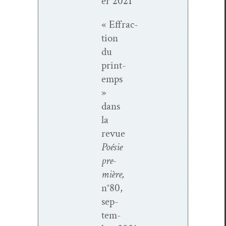
er 2021
« Effrac­
tion
du
print­
emps
»
dans
la
revue
Poésie
pre­
mière,
n°80,
sep­
tem­