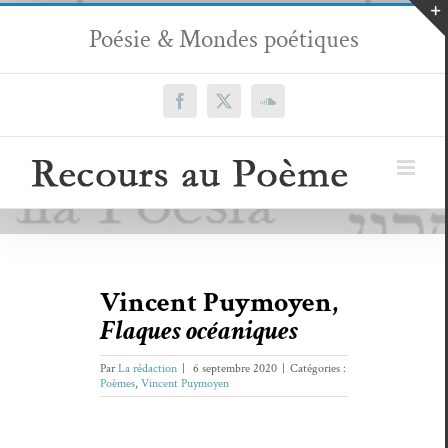
Passer
Poésie & Mondes poétiques
au
contenu
Facebook
X
SoundCloud
Vincent Puymoyen,
Flaques océaniques
Par
La rédaction
|
6 septembre 2020
|
Catégories :
Poèmes
,
Vincent Puymoyen