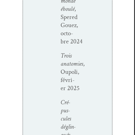
monde
éboulé
,
Spered
Gouez,
octo­
bre 2024
Trois
anatomies
,
Oupoli,
févri­
er 2025
Cré­
pus­
cules
déglin­
gué
s,