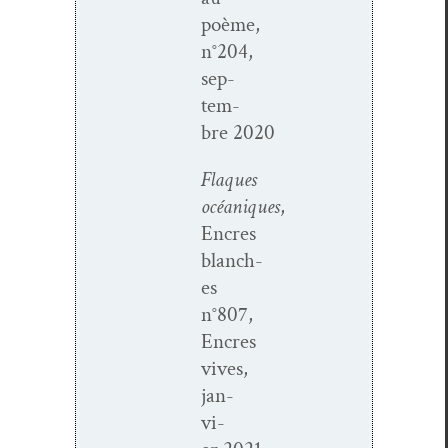
poème,
n°204,
sep­
tem­
bre 2020
Flaques
océaniques
,
Encres
blanch­
es
n°807,
Encres
vives,
jan­
vi­