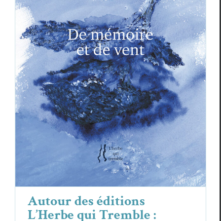
Autour des éditions L’Herbe qui
Tremble : Philippe Mathy,
Derrière les
maisons
, Judith Chavanne,
De mémoire et
de vent
Critiques
Judith Chavanne
Philippe Mathy
Autour des éditions
L’Herbe qui Tremble :