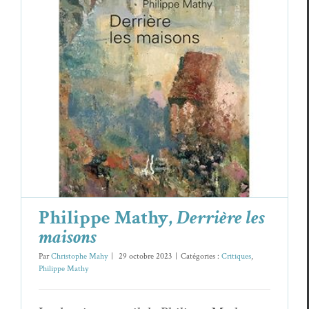
Philippe Mathy,
Derrière les maisons
Critiques
Philippe Mathy
Philippe Mathy,
Derrière les
maisons
Par
Christophe Mahy
|
29 octobre 2023
|
Catégories :
Critiques
,
Philippe Mathy