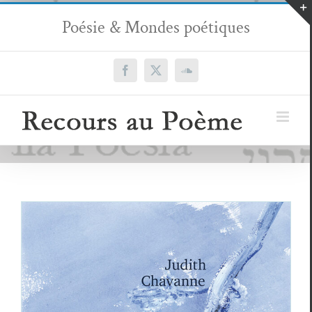
Passer
Poésie & Mondes poétiques
au
contenu
Facebook
X
SoundCloud