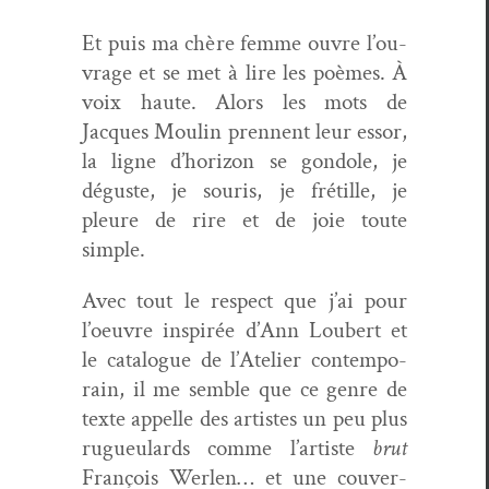
Et puis ma chère femme ouvre l’ou­
vrage et se met à lire les poèmes. À
voix haute. Alors les mots de
Jacques Moulin pren­nent leur essor,
la ligne d’hori­zon se gon­do­le, je
déguste, je souris, je frétille, je
pleure de rire et de joie toute
simple.
Avec tout le respect que j’ai pour
l’oeu­vre inspirée d’Ann Lou­bert et
le cat­a­logue de l’Ate­lier con­tem­po­
rain, il me sem­ble que ce genre de
texte appelle des artistes un peu plus
rugueu­lards comme l’artiste
brut
François Werlen… et une cou­ver­