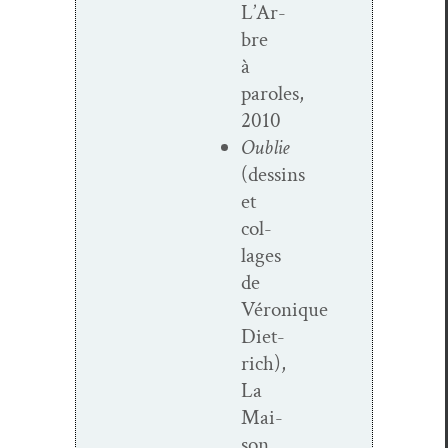
L’Ar­
bre
à
paroles,
2010
Oublie
(dessins
et
col­
lages
de
Véronique
Diet­
rich),
La
Mai­
son