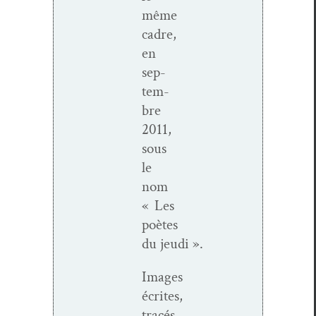
même
cadre,
en
sep­
tem­
bre
2011,
sous
le
nom
« Les
poètes
du jeudi ».
Images
écrites,
tracés