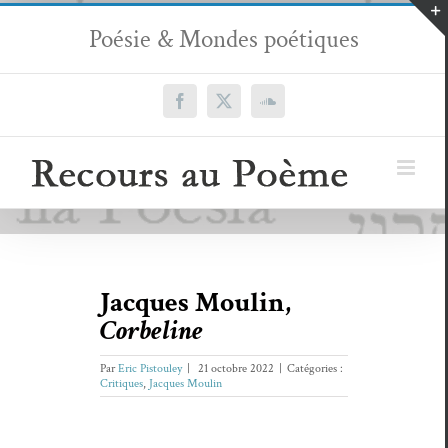
Passer
Poésie & Mondes poétiques
au
contenu
Facebook
X
SoundCloud
Jacques Moulin,
Corbeline
Par
Eric Pistouley
|
21 octobre 2022
|
Catégories :
Critiques
,
Jacques Moulin