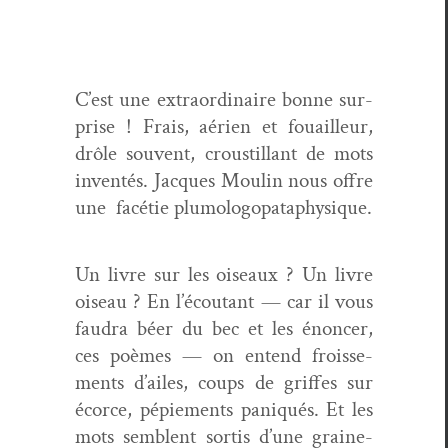
C’est une extra­or­di­naire bonne sur­
prise ! Frais, aérien et fouailleur,
drôle sou­vent, croustil­lant de mots
inven­tés. Jacques Moulin nous offre
une
facétie plumol­o­gopat­a­physique.
Un livre sur les oiseaux ? Un livre
oiseau ? En l’é­coutant — car il vous
fau­dra béer du bec et les énon­cer,
ces poèmes — on entend froisse­
ments d’ailes, coups de griffes sur
écorce, pépiements paniqués. Et les
mots sem­blent sor­tis d’une graine­