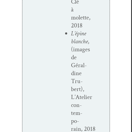
Clé
à
molette,
2018
L’épine
blanche
,
(images
de
Géral­
dine
Tru­
bert),
L’Atelier
con­
tem­
po­
rain, 2018