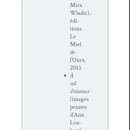
Mira
Wladir),
édi­
tions
Le
Miel
de
l’Ours,
2013.
À
vol
d’oiseaux
(images
peintes
d’Ann
Lou­