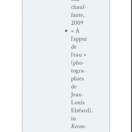
chauf­
fante,
2009
« À
l’appui
de
l’eau »
(pho­
togra­
phies
de
Jean-
Louis
Elzéard),
in
Recon­