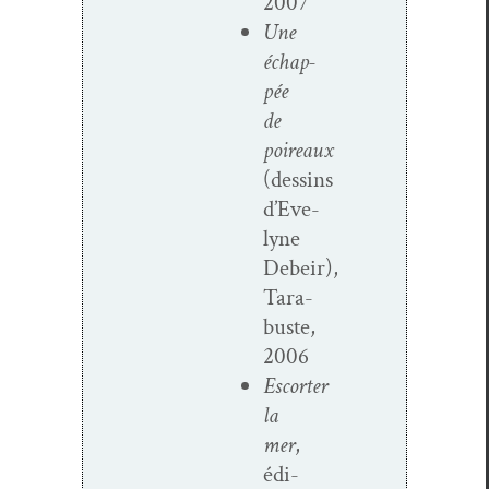
2007
Une
échap­
pée
de
poireaux
(dessins
d’Eve­
lyne
Debeir),
Tara­
buste,
2006
Escorter
la
mer
,
édi­