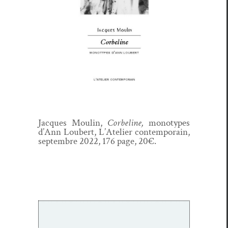
Jacques Moulin,
Cor­be­line,
mono­types
d’Ann Lou­bert, L’Ate­lier con­tem­po­rain,
sep­tem­bre 2022, 176 page, 20€.