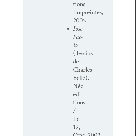
tions
Empreintes,
2005
Ipso
Fac­
to
(dessins
de
Charles
Belle),
Néo
édi­
tions
/
Le
19,
Crac, 2002