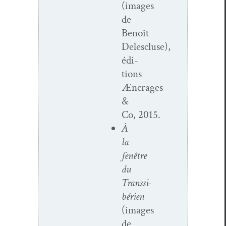
(images
de
Benoît
Delescluse),
édi­
tions
Æncrages
&
Co, 2015.
À
la
fenêtre
du
Transsi­
bérien
(images
de