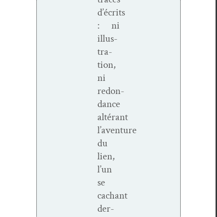
d’écrits
: ni
illus­
tra­
tion,
ni
redon­
dance
altérant
l’aventure
du
lien,
l’un
se
cachant
der­