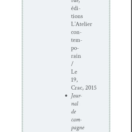
vue
,
édi­
tions
L’Atelier
con­
tem­
po­
rain
/
Le
19,
Crac, 2015
Jour­
nal
de
cam­
pagne