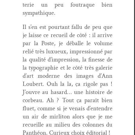
terie un peu foutraque bien
sympathique.
Il s’en est pour­tant fal­lu de peu que
je laisse ce recueil de côté : il arrive
par la Poste, je déballe le vol­ume
relié très lux­ueux, impres­sion­né par
la qual­ité d’im­pres­sion, la finesse de
la typogra­phie et le côté très galerie
d’art mod­erne des images d’Ann
Lou­bert. Ouh la la, ça rigole pas !
J’ou­vre au hasard… une his­toire de
cor­beau. Ah ? Tout ça paraît bien
fluet, comme si je venais d’en­ten­dre
un air de mir­li­ton alors que je me
recueille au milieu des colonnes du
Pan­théon. Curieux choix éditorial !