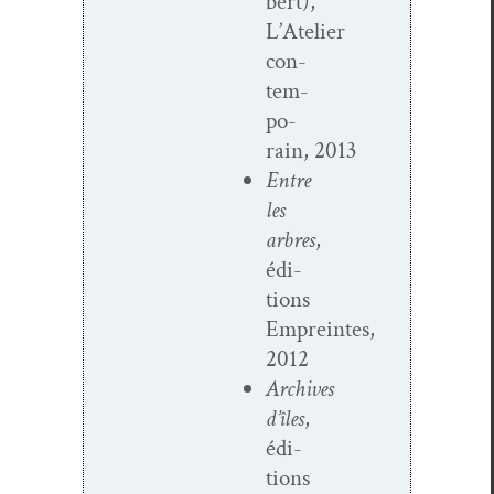
bert),
L’Atelier
con­
tem­
po­
rain, 2013
Entre
les
arbres
,
édi­
tions
Empreintes,
2012
Archives
d’îles
,
édi­
tions