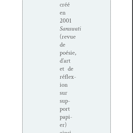
créé
en
2001
Saraswati
(revue
de
poésie,
d’art
et de
réflex­
ion
sur
sup­
port
papi­
er)
ain­si