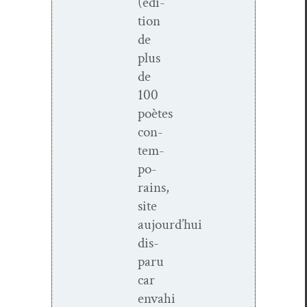
(édi­
tion
de
plus
de
100
poètes
con­
tem­
po­
rains,
site
aujourd’hui
dis­
paru
car
envahi