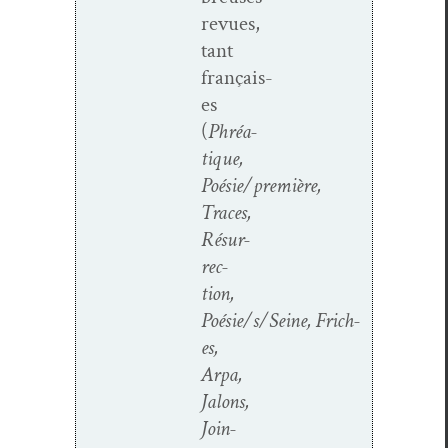
revues,
tant
français­
es
(
Phréa­
tique,
Poésie/première,
Traces,
Résur­
rec­
tion,
Poésie/s/Seine,
Frich­
es,
Arpa,
Jalons,
Join­