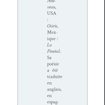
Nou­
veau
,
USA
:
Osiris
,
Mex­
ique :
La
Piraña
).
Sa
poésie
a été
traduite
en
anglais,
en
espag­