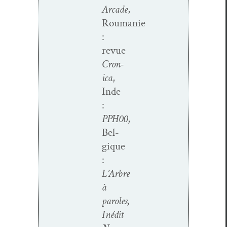
Arcade
,
Roumanie
:
revue
Cron­
i­ca
,
Inde
:
PPH00
,
Bel­
gique
:
L’Arbre
à
paroles,
Inédit