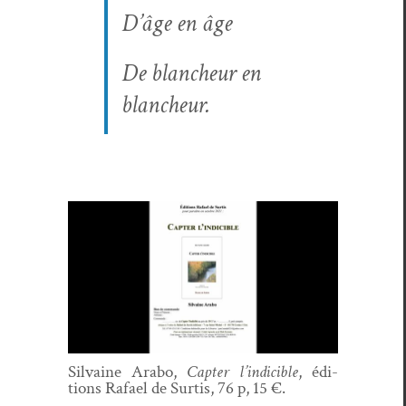
D’âge en âge
De blancheur en
blancheur.
Sil­vaine Arabo,
Capter l’indicible
, édi­
tions Rafael de Sur­tis, 76 p, 15 €.