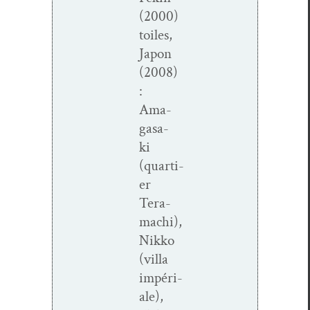
(2000)
toiles,
Japon
(2008)
:
Ama­
gasa­
ki
(quarti­
er
Tera­
machi),
Nikko
(vil­la
impéri­
ale),