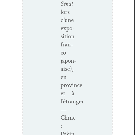
Sénat
lors
d’une
expo­
si­tion
fran­­
co-
japon­
aise),
en
province
et à
l’étranger
—
Chine
:
Pékin