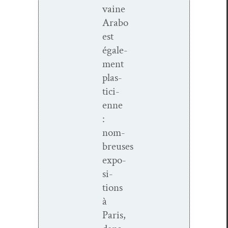
vaine
Arabo
est
égale­
ment
plas­
ti­ci­
enne
:
nom­
breuses
expo­
si­
tions
à
Paris,