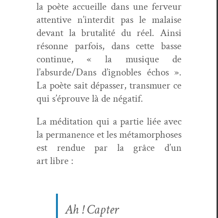
la poète accueille dans une fer­veur
atten­tive n’interdit pas le malaise
devant la bru­tal­ité du réel. Ain­si
résonne par­fois, dans cette basse
con­tin­ue, « la musique de
l’absurde/Dans d’ignobles échos ».
La poète sait dépass­er, trans­muer ce
qui s’éprouve là de négatif.
La médi­ta­tion qui a par­tie liée avec
la per­ma­nence et les méta­mor­phoses
est ren­due par la grâce d’un
art libre :
Ah ! Capter