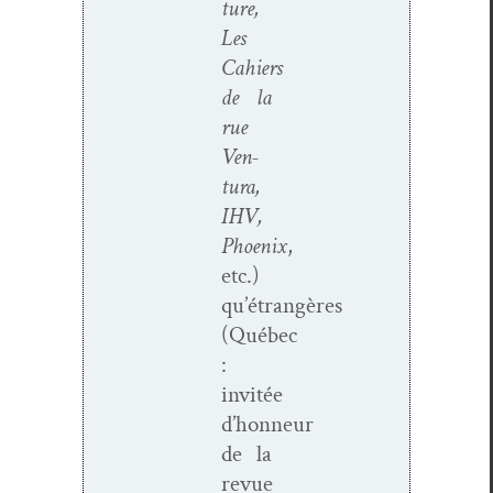
ture,
Les
Cahiers
de la
rue
Ven­
tu­ra,
IHV,
Phoenix
,
etc.)
qu’étrangères
(Québec
:
invitée
d’honneur
de la
revue