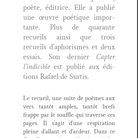
poète, éditrice. Elle a pub­lié
une œuvre poé­tique impor­
tante. Plus de quar­ante
recueils ain­si que trois
recueils d’aphorismes et deux
essais. Son dernier
Capter
l’indicible
est pub­lié aux édi­
tions Rafael de Surtis.
Le recueil, une suite de poèmes aux
vers tan­tôt amples, tan­tôt brefs
frappe par le souf­fle qui tra­verse ces
pages. Il s’agit d’une res­pi­ra­tion
pleine d’allant et d’ardeur. Dans ce