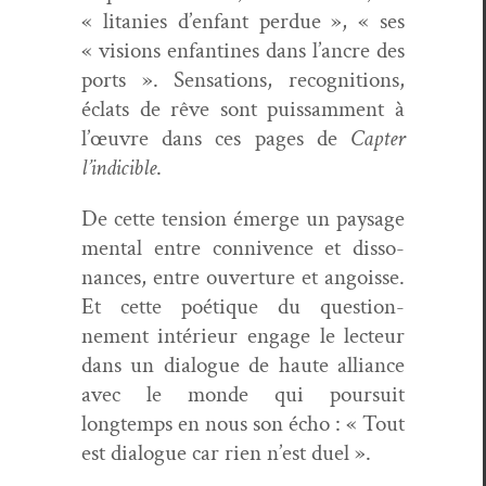
« lita­nies d’enfant per­due », « ses
« visions enfan­tines dans l’ancre des
ports ». Sen­sa­tions, recog­ni­tions,
éclats de rêve sont puis­sam­ment à
l’œuvre dans ces pages de
Capter
l’indicible
.
De cette ten­sion émerge un paysage
men­tal entre con­nivence et dis­so­
nances, entre ouver­ture et angoisse.
Et cette poé­tique du ques­tion­
nement intérieur engage le lecteur
dans un dia­logue de haute alliance
avec le monde qui pour­suit
longtemps en nous son écho : « Tout
est dia­logue car rien n’est duel ».