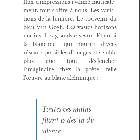
flux d’impressions ryth­mé musi­cale­
ment, tout s’offre à nous. Les vari­a­
tions de la lumière. Le sou­venir du
bleu Van Gogh. Les vastes hori­zons
marins. Les grands oiseaux. Et aus­si
la blancheur qui nour­rit divers
réseaux pos­si­bles d’images et sem­ble
plus que tout déclencher
l’imaginaire chez la poète, telle
l’œuvre au blanc alchimique :
Toutes ces mains
filant le des­tin du
silence