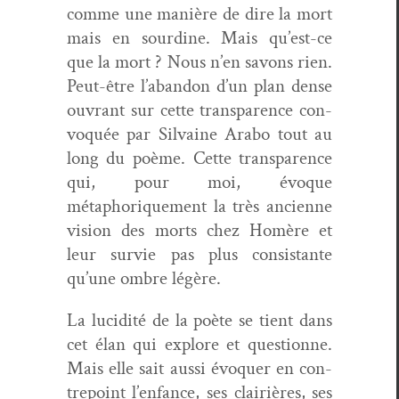
comme une manière de dire la mort
mais en sour­dine. Mais qu’est-ce
que la mort ? Nous n’en savons rien.
Peut-être l’a­ban­don d’un plan dense
ouvrant sur cette trans­parence con­
vo­quée par Sil­vaine Arabo tout au
long du poème. Cette trans­parence
qui, pour moi, évoque
métaphorique­ment la très anci­enne
vision des morts chez Homère et
leur survie pas plus con­sis­tante
qu’une ombre légère.
La lucid­ité de la poète se tient dans
cet élan qui explore et ques­tionne.
Mais elle sait aus­si évo­quer en con­
tre­point l’enfance, ses clair­ières, ses