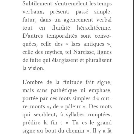
Sub­tile­ment, s’entremêlent les temps
ver­baux, présent, passé sim­ple,
futur, dans un agence­ment ver­bal
tout en flu­id­ité hér­a­clitéenne.
D’autres tem­po­ral­ités sont con­vo­
quées, celle des « lacs antiques »,
celle des mythes, tel Nar­cisse, lignes
de fuite qui élar­gis­sent et plu­ralisent
la vision.
L’ombre de la fini­tude fait signe,
mais sans pathé­tique ni emphase,
portée par ces mots sim­ples d’« out­
re-monts », de « pâleur ». Des mots
qui sem­blent, à syl­labes comp­tées,
prédire la fin : « Tu es le grand
signe au bout du chemin ». Il y a là