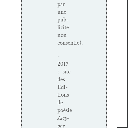
par
une
pub­
lic­ité
non
consentie).
-
2017
: site
des
Edi­
tions
de
poésie
Alcy­
one