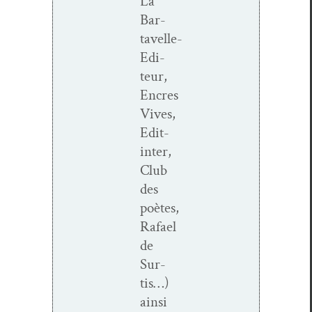
La
Bar­­
tavelle-
Edi­­
teur,
Encres
Vives,
Edit­
in­ter,
Club
des
poètes,
Rafael
de
Sur­
tis…)
ain­si