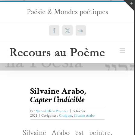
Passer
Poésie & Mondes poétiques
au
contenu
Facebook
X
SoundCloud
Silvaine Arabo,
Capter l’indicible
Par
Marie-Hélène Prouteau
|
5 février
2022
|
Catégories :
Critiques
,
Silvaine Arabo
Sil­vaine Arabo est pein­tre,