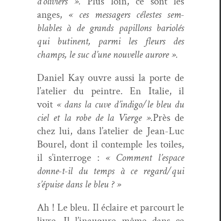
d’oliviers ».
Plus loin, ce sont les
anges,
« ces mes­sagers célestes sem­
blables à de grands papil­lons bar­i­olés
qui buti­nent, par­mi les fleurs des
champs, le suc d’une nou­velle aurore ».
Daniel Kay ouvre aus­si la porte de
l’atelier du pein­tre. En Ital­ie, il
voit
« dans la cuve d’indigo/le bleu du
ciel et la robe de la Vierge ».
Près de
chez lui, dans l’atelier de Jean-Luc
Bourel, dont il con­tem­ple les toiles,
il s’interroge :
« Com­ment l’espace
donne-t-il du temps à ce regard/qui
s’épuise dans le bleu ? »
Ah ! Le bleu. Il éclaire et par­court le
livre. Il l’inaugure même dans ce