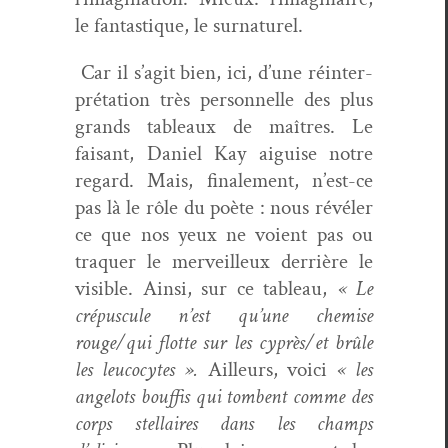
le fan­tas­tique, le surnaturel.
Car il s’agit bien, ici, d’une réin­ter­
pré­ta­tion très per­son­nelle des plus
grands tableaux de maîtres. Le
faisant, Daniel Kay aigu­ise notre
regard. Mais, finale­ment, n’est-ce
pas là le rôle du poète : nous révéler
ce que nos yeux ne voient pas ou
tra­quer le mer­veilleux der­rière le
vis­i­ble. Ain­si, sur ce tableau,
« Le
cré­pus­cule n’est qu’une chemise
rouge/qui flotte sur les cyprès/et brûle
les leu­co­cytes ».
Ailleurs, voici
« les
angelots bouff­is qui tombent comme des
corps stel­laires dans les champs