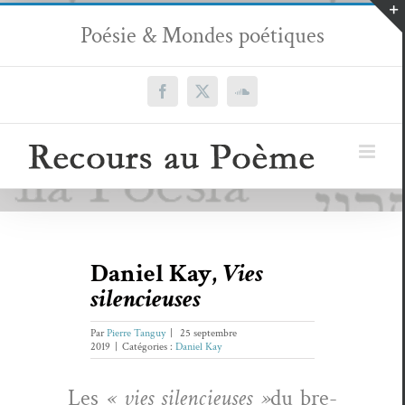
Passer
Poésie & Mondes poétiques
au
contenu
Facebook
X
SoundCloud
Daniel Kay,
Vies
silencieuses
Par
Pierre Tanguy
|
25 septembre
2019
|
Catégories :
Daniel Kay
Les
« vies silen­cieuses »
du bre­