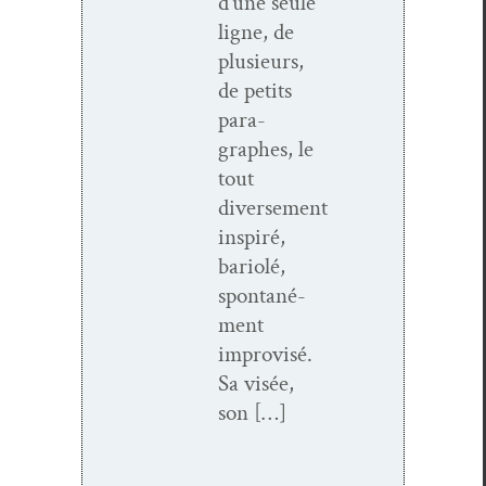
d’une seule
ligne, de
plusieurs,
de petits
para­
graphes, le
tout
diverse­ment
inspiré,
bar­i­olé,
spon­tané­
ment
impro­visé.
Sa visée,
son […]