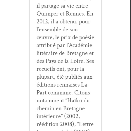
il partage sa vie entre
Quim­per et Rennes. En
2012, il a obtenu, pour
l’ensemble de son
œuvre, le prix de poésie
attribué par l’Académie
lit­téraire de Bre­tagne et
des Pays de la Loire. Ses
recueils ont, pour la
plu­part, été pub­liés aux
édi­tions ren­nais­es La
Part com­mune. Citons
notam­ment “Haïku du
chemin en Bre­tagne
intérieure” (2002,
réédi­tion 2008), “Let­tre