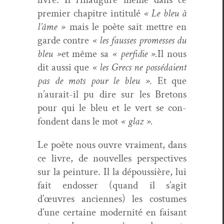
pre­mier chapitre inti­t­ulé
« Le bleu à
l’âme »
mais le poète sait met­tre en
garde con­tre
« les fauss­es promess­es du
bleu »
et même sa
« per­fi­die ».
Il nous
dit aus­si que
« les Grecs ne pos­sé­daient
pas de mots pour le bleu ».
Et que
n’aurait-il pu dire sur les Bre­tons
pour qui le bleu et le vert se con­
fondent dans le mot
« glaz ».
Le poète nous ouvre vrai­ment, dans
ce livre, de nou­velles per­spec­tives
sur la pein­ture. Il la dépous­sière, lui
fait endoss­er (quand il s’agit
d’œuvres anci­ennes) les cos­tumes
d’une cer­taine moder­nité en faisant