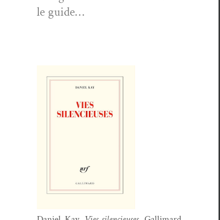
le guide…
Daniel Kay,
Vies silen­cieuses
, Gal­li­mard,