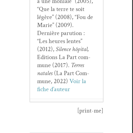
à une moni­ale” (2005),
“Que la terre te soit
légère” (2008), “Fou de
Marie” (2009).
Dernière paru­tion :
“Les heures lentes”
(2012),
Silence hôpi­tal,
Edi­tions La Part com­
mune (2017).
Ter­res
natales
(La Part Com­
mune, 2022)
Voir la
fiche d’auteur
[print-me]
Gérard Pfis­ter,
Ain­si par­lait
Horace
- 24