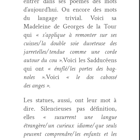
entr­er dans ses poèmes des mots
d’aujourd’hui. Ou encore des mots
du lan­gage triv­ial. Voici sa
Madeleine de Georges de la Tour
qui
« s’applique à remon­ter sur ses
cuisses/la dou­ble soie duveteuse des
jarretelles/tendue comme une corde
autour du cou ».
Voici les Sad­ducéens
qui ont
« éraflé/les portes des bag­
noles ».
Voici
« le dos cabossé
des anges ».
Les stat­ues, aus­si, ont leur mot à
dire. Silen­cieuses pas déf­i­ni­tion,
elles
« susurrent une langue
étrangère/un curieux idiome/que seuls
peu­vent comprendre/les enfants et les