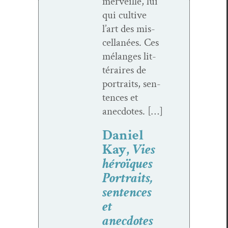
mer­veille, lui
qui cul­tive
l’art des mis­
cel­lanées. Ces
mélanges lit­
téraires de
por­traits, sen­
tences et
anecdotes. […]
Daniel
Kay,
Vies
héroïques
Portraits,
sentences
et
anecdotes