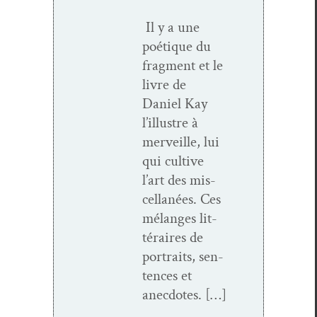
Il y a une
poé­tique du
frag­ment et le
livre de
Daniel Kay
l’illustre à
mer­veille, lui
qui cul­tive
l’art des mis­
cel­lanées. Ces
mélanges lit­
téraires de
por­traits, sen­
tences et
anecdotes. […]