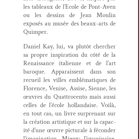
les tableaux de l’Ecole de Pont-Aven
ou les dessins de Jean Moulin
exposés au musée des beaux-arts de
Quimper.
Daniel Kay, lui, va plutôt chercher
sa pro­pre inspi­ra­tion du côté de la
Renais­sance ital­i­enne et de l’art
baroque. Appa­rais­sent dans son
recueil les villes emblé­ma­tiques de
Flo­rence, Venise, Assise, Sienne, les
œuvres du Quat­tro­cen­to mais aus­si
celles de l’école hol­landaise. Voilà,
en tout cas, un livre sur­prenant sur
la créa­tion artis­tique et sur la capac­
ité d’une œuvre pic­turale à fécon­der
l’imagination. Mieux: l’imaginaire,