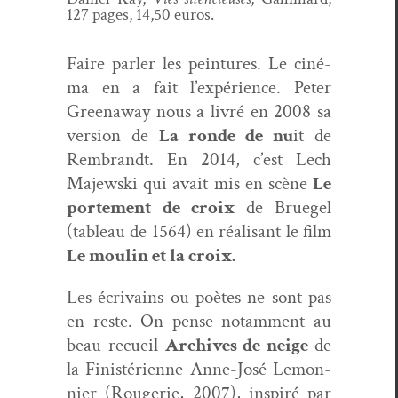
127 pages, 14,50 euros.
Faire par­ler les pein­tures. Le ciné­
ma en a fait l’expérience. Peter
Green­away nous a livré en 2008 sa
ver­sion de
La ronde de nu
it de
Rem­brandt. En 2014, c’est Lech
Majew­s­ki qui avait mis en scène
Le
porte­ment de croix
de Bruegel
(tableau de 1564) en réal­isant le film
Le moulin et la croix.
Les écrivains ou poètes ne sont pas
en reste. On pense notam­ment au
beau recueil
Archives de neige
de
la Fin­istéri­enne Anne-José Lemon­
nier (Rougerie, 2007), inspiré par