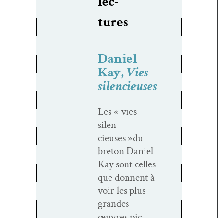
lec­
tures
Daniel
Kay,
Vies
silencieuses
Les « vies
silen­
cieuses »du
bre­ton Daniel
Kay sont celles
que don­nent à
voir les plus
grandes
œuvres pic­