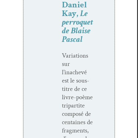
Daniel
Kay,
Le
perroquet
de Blaise
Pascal
Vari­a­tions
sur
l’inachevé
est le sous-
titre de ce
livre-poème
tri­par­tite
com­posé de
cen­taines de
frag­ments,