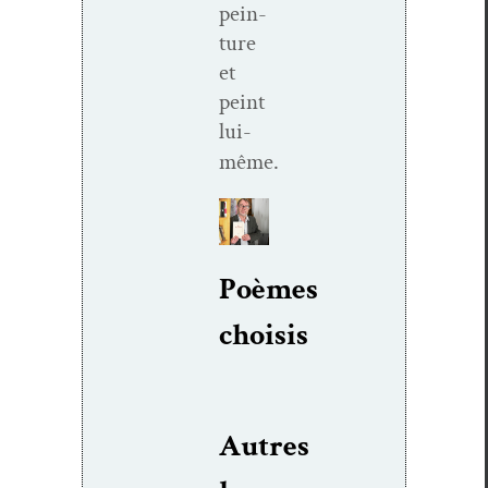
pein­
ture
et
peint
lui-
même.
Poèmes
choi­sis
Autres