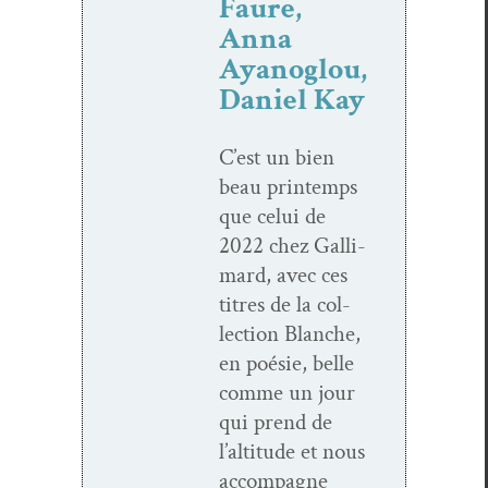
Faure,
Anna
Ayanoglou,
Daniel Kay
C’est un bien
beau print­emps
que celui de
2022 chez Gal­li­
mard, avec ces
titres de la col­
lec­tion Blanche,
en poésie, belle
comme un jour
qui prend de
l’alti­tude et nous
accom­pa­gne