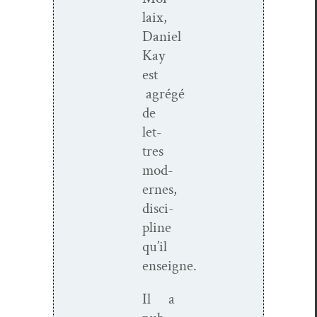
laix,
Daniel
Kay
est
agrégé
de
let­
tres
mod­
ernes,
dis­ci­
pline
qu’il
enseigne.
Il a