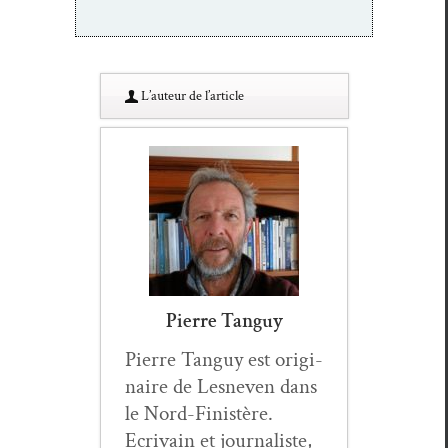
L’au­teur de l’article
Pierre Tanguy
Pierre Tan­guy est orig­i­
naire de Lesn­even dans
le Nord-Fin­istère.
Ecrivain et jour­nal­iste,