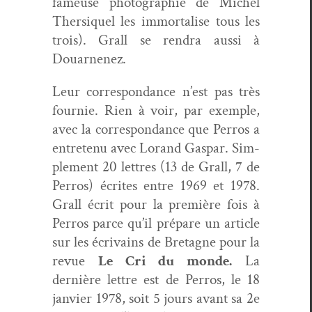
fameuse pho­togra­phie de Michel
Ther­siquel les immor­talise tous les
trois). Grall se ren­dra aus­si à
Douarnenez.
Leur cor­re­spon­dance n’est pas très
fournie. Rien à voir, par exem­ple,
avec la cor­re­spon­dance que Per­ros a
entretenu avec Lorand Gas­par. Sim­
ple­ment 20 let­tres (13 de Grall, 7 de
Per­ros) écrites entre 1969 et 1978.
Grall écrit pour la pre­mière fois à
Per­ros parce qu’il pré­pare un arti­cle
sur les écrivains de Bre­tagne pour la
revue
Le Cri du monde.
La
dernière let­tre est de Per­ros, le 18
jan­vi­er 1978, soit 5 jours avant sa 2
e