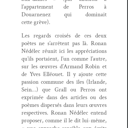
l’appartement de Per­ros à
Douarnenez qui dom­i­nait
cette grève).
Les regards croisés de ces deux
poètes ne s’arrêtent pas là. Ronan
Nédélec réu­nit ici les appré­ci­a­tions
qu’ils por­taient, l’un comme l’autre,
sur les œuvres d’Armand Robin et
de Yves Elléou­et. Il y ajoute cette
pas­sion com­mune des îles (Irlande,
Sein…) que Grall ou Per­ros ont
exprimée dans des arti­cles ou des
poèmes dis­per­sés dans leurs œuvres
respec­tives. Ronan Nédélec entend
pro­pos­er, comme il le dit lui-même,