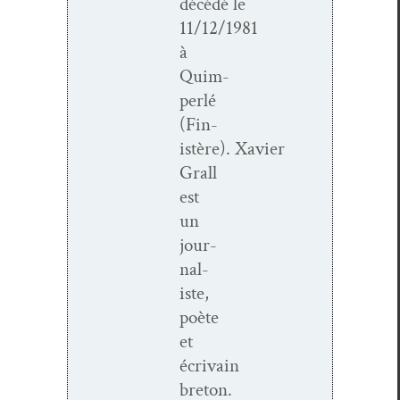
décédé le
11/12/1981
à
Quim­
per­lé
(Fin­
istère). Xavier
Grall
est
un
jour­
nal­
iste,
poète
et
écrivain
breton.