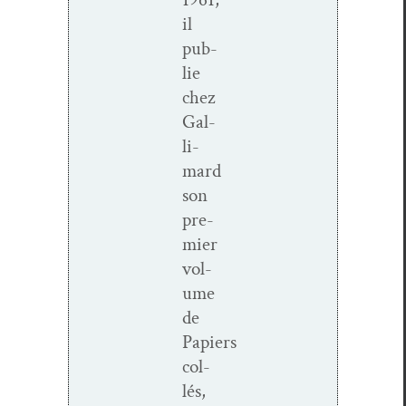
il
pub­
lie
chez
Gal­
li­
mard
son
pre­
mier
vol­
ume
de
Papiers
col­
lés,