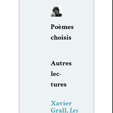
Poèmes
choi­sis
Autres
lec­
tures
Xavier
Grall,
Les