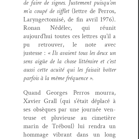
de faire de signes. Juste­ment puisqu’on
m’a coupé de sif­flet
(let­tre de Per­ros,
Laryn­gec­tomisé, de fin avril 1976).
Ronan Nédélec, qui réu­nit
aujourd’hui toutes ces let­tres qu’il a
pu retrou­ver, le note avec
justesse :
« Ils avaient tous les deux un
sens aigüe de la chose lit­téraire et c’est
aus­si cette acuité qui les fai­sait boîter
par­fois à la même fréquence ».
Quand Georges Per­ros mour­ra,
Xavier Grall (qui s’était déplacé à
ses obsèques par une journée ven­
teuse et plu­vieuse au cimetière
marin de Tréboul) lui ren­dra un
hom­mage vibrant dans un long