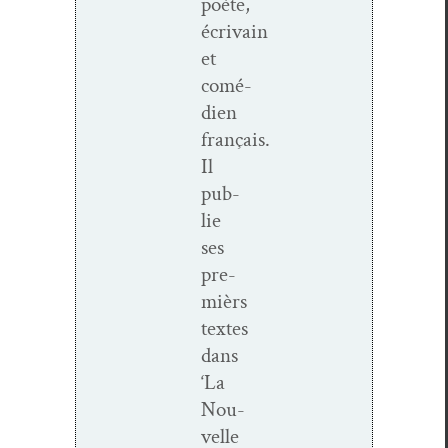
poète,
écrivain
et
comé­
di­en
français.
Il
pub­
lie
ses
pre­
mièrs
textes
dans
‘La
Nou­
velle