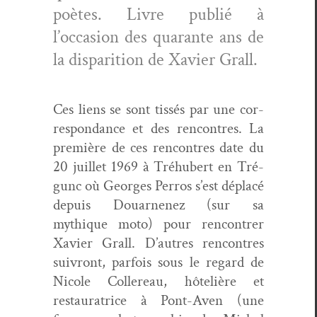
poètes. Livre pub­lié à
l’occasion des quar­ante ans de
la dis­pari­tion de Xavier Grall.
Ces liens se sont tis­sés par une cor­
re­spon­dance et des ren­con­tres. La
pre­mière de ces ren­con­tres date du
20 juil­let 1969 à Tréhu­bert en Tré­
gunc où Georges Per­ros s’est déplacé
depuis Douarnenez (sur sa
mythique moto) pour ren­con­tr­er
Xavier Grall. D’autres ren­con­tres
suiv­ront, par­fois sous le regard de
Nicole Collereau, hôtelière et
restau­ra­trice à Pont-Aven (une