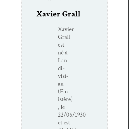
Xavier Grall
Xavier
Grall
est
né à
Lan­
di­
visi­
au
(Fin­
istère)
, le
22/06/1930
et est