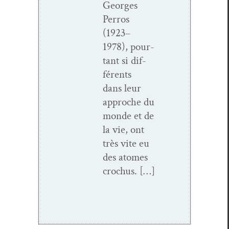
Georges
Per­ros
(1923–
1978), pour­
tant si dif­
férents
dans leur
approche du
monde et de
la vie, ont
très vite eu
des atom­es
crochus. […]