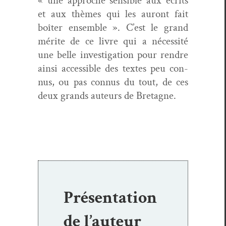
« une approche sen­si­ble aux écrits
et aux thèmes qui les auront fait
boîter ensem­ble ».
C’est le grand
mérite de ce livre qui a néces­sité
une belle inves­ti­ga­tion pour ren­dre
ain­si acces­si­ble des textes peu con­
nus, ou pas con­nus du tout, de ces
deux grands auteurs de Bretagne.
Présentation
de l’auteur