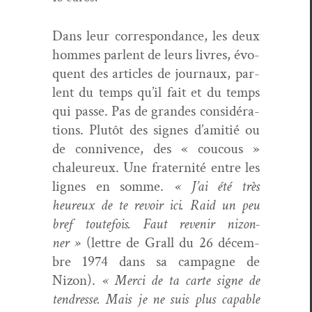
Dans leur cor­re­spon­dance, les deux
hommes par­lent de leurs livres, évo­
quent des arti­cles de jour­naux, par­
lent du temps qu’il fait et du temps
qui passe. Pas de grandes con­sid­éra­
tions. Plutôt des signes d’amitié ou
de con­nivence, des « coucous »
chaleureux. Une fra­ter­nité entre les
lignes en somme.
« J’ai été très
heureux de te revoir ici. Raid un peu
bref toute­fois. Faut revenir nizon­
ner »
(let­tre de Grall du 26 décem­
bre 1974 dans sa cam­pagne de
Nizon).
« Mer­ci de ta carte signe de
ten­dresse. Mais je ne suis plus capa­ble