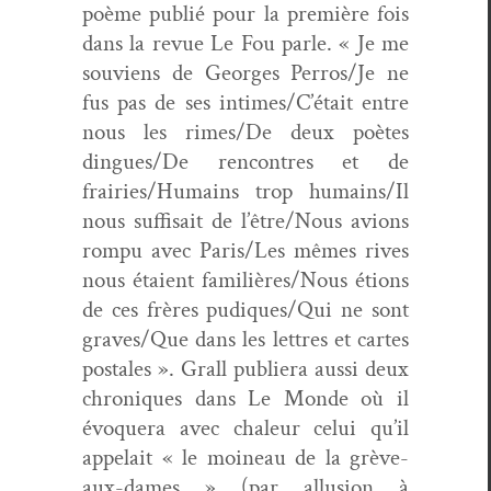
poème pub­lié pour la pre­mière fois
dans la revue
Le Fou par­le.
« Je me
sou­viens de Georges Perros/Je ne
fus pas de ses intimes/C’était entre
nous les rimes/De deux poètes
dingues/De ren­con­tres et de
frairies/Humains trop humains/Il
nous suff­i­sait de l’être/Nous avions
rompu avec Paris/Les mêmes rives
nous étaient familières/Nous étions
de ces frères pudiques/Qui ne sont
graves/Que dans les let­tres et cartes
postales ».
Grall pub­liera aus­si deux
chroniques dans
Le Monde
où il
évo­quera avec chaleur celui qu’il
appelait
« le moineau de la grève-
aux-dames »
(par allu­sion à