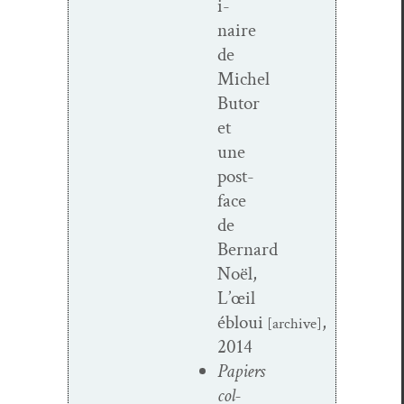
i­
naire
de
Michel
Butor
et
une
post­
face
de
Bernard
Noël,
L’œil
ébloui
,
[archive]
2014
Papiers
col­