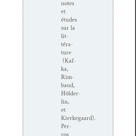
notes
et
études
sur la
lit­
téra­
ture
(Kaf­
ka,
Rim­
baud,
Hölder­
lin,
et
Kierkegaard).
Per­
ros