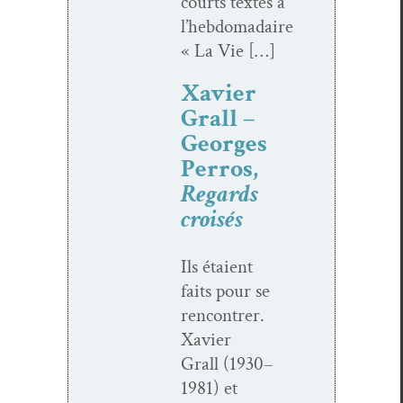
courts textes à
l’hebdomadaire
« La Vie […]
Xavier
Grall –
Georges
Perros,
Regards
croisés
Ils étaient
faits pour se
ren­con­tr­er.
Xavier
Grall (1930–
1981) et