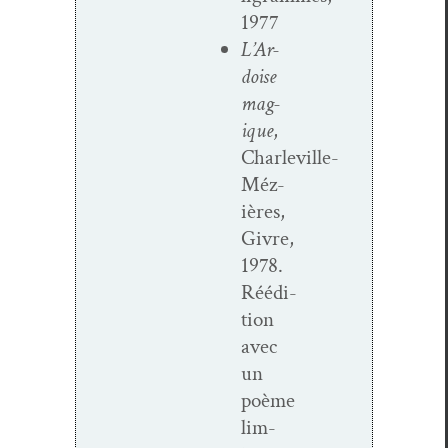
1977
L’Ar­
doise
mag­
ique
,
Charleville-
Méz­
ières,
Givre,
1978.
Réédi­
tion
avec
un
poème
lim­