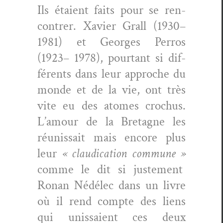
Ils étaient faits pour se ren­
con­tr­er. Xavier Grall (1930–
1981) et Georges Per­ros
(1923– 1978), pour­tant si dif­
férents dans leur approche du
monde et de la vie, ont très
vite eu des atom­es crochus.
L’amour de la Bre­tagne les
réu­nis­sait mais encore plus
leur
« clau­di­ca­tion com­mune »
comme le dit si juste­ment
Ronan Nédélec dans un livre
où il rend compte des liens
qui unis­saient ces deux