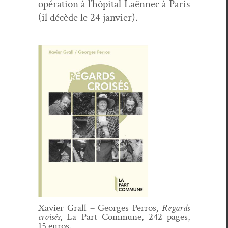
opéra­tion à l’hôpital Laën­nec à Paris
(il décède le 24 janvier).
Xavier Grall – Georges Per­ros
,
Regards
croisés
, La Part Com­mune, 242 pages,
15 euros.