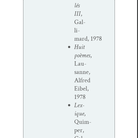
lés
III
,
Gal­
li­
mard, 1978
Huit
poèmes
,
Lau­
sanne,
Alfred
Eibel,
1978
Lex­
ique
,
Quim­
per,