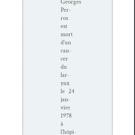
Georges
Per­
ros
est
mort
d’un
can­
cer
du
lar­
ynx
le 24
jan­
vi­er
1978
à
l’hôpi­