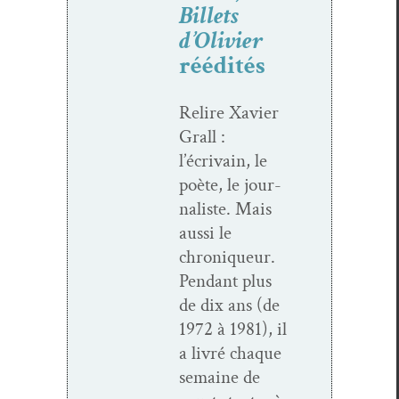
Billets
d’Olivier
réédités
Relire Xavier
Grall :
l’écrivain, le
poète, le jour­
nal­iste. Mais
aus­si le
chroniqueur.
Pen­dant plus
de dix ans (de
1972 à 1981), il
a livré chaque
semaine de