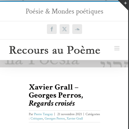
Passer
Poésie & Mondes poétiques
au
contenu
Facebook
X
SoundCloud
Xavier Grall –
Georges Perros,
Regards croisés
Par
Pierre Tanguy
|
21 novembre 2021
|
Catégories
:
Critiques
,
Georges Perros
,
Xavier Grall