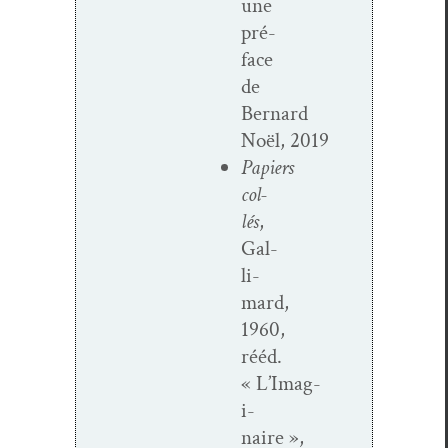
une
pré­
face
de
Bernard
Noël, 2019
Papiers
col­
lés
,
Gal­
li­
mard,
1960,
rééd.
« L’Imag­
i­
naire »,