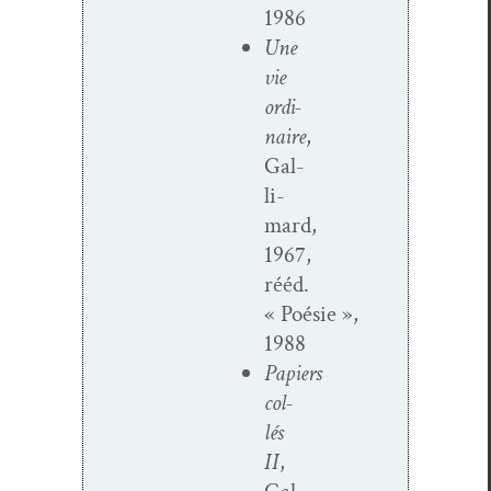
1986
Une
vie
ordi­
naire
,
Gal­
li­
mard,
1967,
rééd.
« Poésie »,
1988
Papiers
col­
lés
II
,