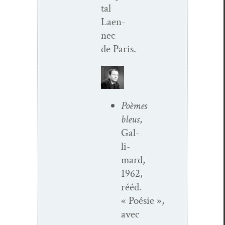
tal
Laen­
nec
de Paris.
Poèmes
bleus
,
Gal­
li­
mard,
1962,
rééd.
« Poésie »,
avec