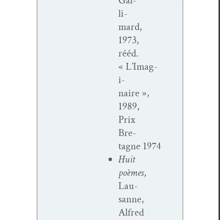
Gal­
li­
mard,
1973,
rééd.
« L’Imag­
i­
naire »,
1989,
Prix
Bre­
tagne 1974
Huit
poèmes
,
Lau­
sanne,
Alfred