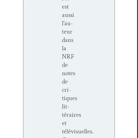
est
aus­si
l’au­
teur
dans
la
NRF
de
notes
de
cri­
tiques
lit­
téraires
et
télévisuelles.