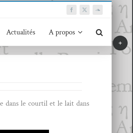
Facebook
X
SoundCloud
Actualités
A propos
Bascule
de
la
zone
de
la
barre
coulissa
dans le cour­til et le lait dans