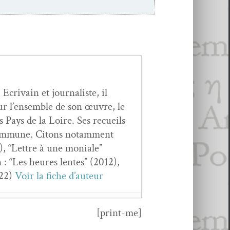
crivain et jour­nal­iste, il
ur l’ensemble de son œuvre, le
s Pays de la Loire. Ses recueils
t com­mune. Citons notam­ment
 “Let­tre à une moni­ale”
 : “Les heures lentes” (2012),
022)
Voir la fiche d’auteur
[print-me]