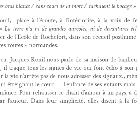
t les bras blancs / sans souci de la mort / tachaient le bocage »
uil, place à l’écoute, à l’intériorité, à la voix de l’
« La terre n’a ni de grandes auréoles, ni de devan­tures écla
­er de l’Ecole de Rochefort, dans son recueil posthum
tites routes » normandes.
 vécu. Jacques Rouil nous par­le de sa mai­son de ban­li
, il traque tous les signes de vie qui font écho à son p
r la vie n’arrête pas de nous adress­er des sig­naux., m
ui étreignant le cœur — l’enfance de ses enfants mais a
enfance. Pour rehauss­er ce chant d’amour à un pays, à des
ar l’auteur. Dans leur sim­plic­ité, elles dis­ent à la 