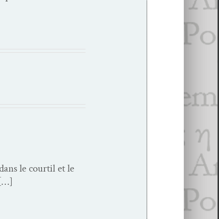
ns le cour­til et le
 […]