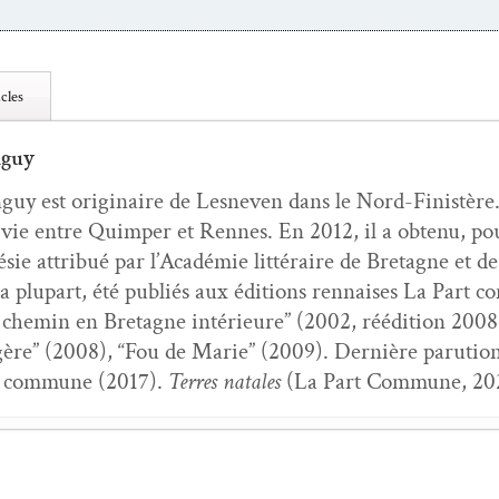
cles
nguy
guy est orig­i­naire de Lesn­even dans le Nord-Fin­istère. E
 vie entre Quim­per et Rennes. En 2012, il a obtenu, po
sie attribué par l’Académie lit­téraire de Bre­tagne et de
a plu­part, été pub­liés aux édi­tions ren­nais­es La Par
chemin en Bre­tagne intérieure” (2002, réédi­tion 2008),
égère” (2008), “Fou de Marie” (2009). Dernière paru­tion
t com­mune (2017).
Ter­res natales
(La Part Com­mune, 2
par­lait Horace
- 24 juin 2026