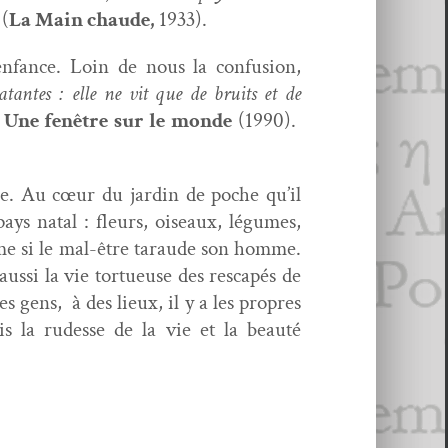
(
La Main chaude,
1933).
enfance. Loin de nous la con­fu­sion,
­tantes : elle ne vit que de bruits et de
e
Une fenêtre sur le monde
(1990).
eue. Au cœur du jardin de poche qu’il
ays natal : fleurs, oiseaux, légumes,
ême si le mal-être taraude son homme.
us­si la vie tortueuse des rescapés de
 gens, à des lieux, il y a les pro­pres
fois la rudesse de la vie et la beauté