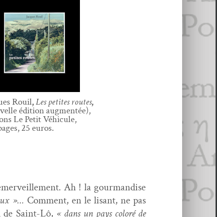
ues Rouil
,
Les petites routes
,
­velle édi­tion augmentée),
tions Le Petit Véhicule,
pages, 25 euros.
’émerveillement. Ah ! la gour­man­dise
seaux »…
Com­ment, en le lisant, ne pas
ud de Saint-Lô,
« dans un pays col­oré de