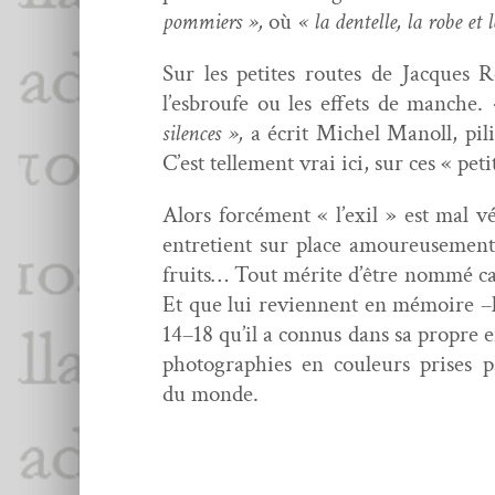
pom­miers »,
où
« la den­telle, la robe e
Sur les petites routes de Jacques Ro
l’esbroufe ou les effets de manche.
silences »,
a écrit Michel Manoll, pili
C’est telle­ment vrai ici, sur ces « pe
Alors for­cé­ment « l’exil » est mal
entre­tient sur place amoureuse­ment
fruits… Tout mérite d’être nom­mé ca
Et que lui revi­en­nent en mémoire –l
14–18 qu’il a con­nus dans sa pro­pre 
pho­togra­phies en couleurs pris­es p
du monde.