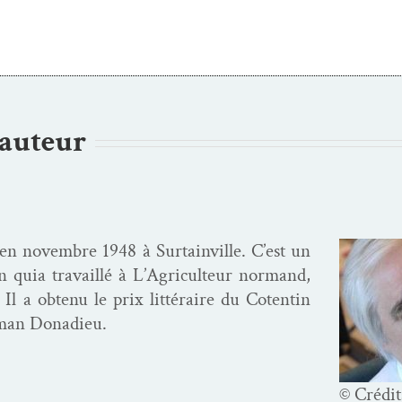
’auteur
en novem­bre 1948 à Sur­tainville. C’est un
in quia tra­vail­lé à L’A­gricul­teur nor­mand,
Il a obtenu le prix lit­téraire du Cotentin
man Donadieu.
© Crédit