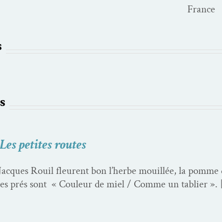
France
s
s
Les petites routes
Jacques Rouil fleurent bon l’herbe mouil­lée, la pomme da
i, les prés sont « Couleur de miel / Comme un tablier ».