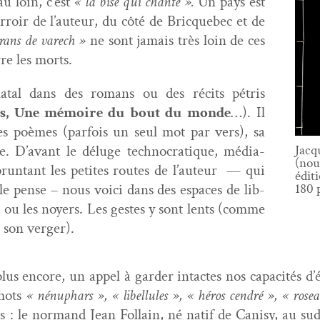
au loin, c’est
« la bise qui chante ».
Un pays est
­roir de l’auteur, du côté de Bric­que­bec et de
trans de varech »
ne sont jamais très loin de ces
rre les morts.
atal dans des romans ou des réc­its pétris
res, Une mémoire du bout du monde
…). Il
es poèmes (par­fois un seul mot par vers), sa
. D’avant le déluge tech­nocra­tique, médi­a­
Jacq
(nou
prun­tant les petites routes de l’auteur — qui
édi­
le pense – nous voici dans des espaces de lib­
180 
s ou les noy­ers. Les gestes y sont lents (comme
 son verger).
 plus encore, un appel à garder intactes nos capac­ités d
 mots
« nénuphars », « libel­lules », « héros cen­dré », « ro
 : le nor­mand Jean Fol­lain, né natif de Can­isy, au s