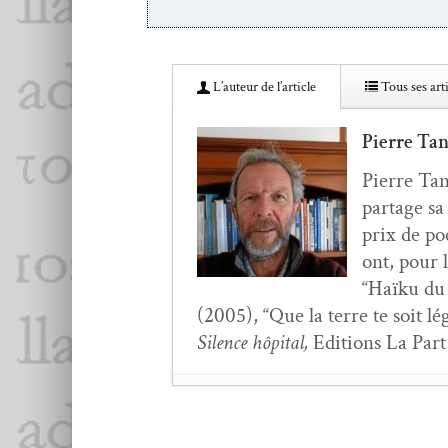
L’au­teur de l’article
Tous ses arti
Pierre Ta
Pierre Tan­
partage sa
prix de poé
ont, pour l
“Haïku du 
(2005), “Que la terre te soit l
Silence hôpi­tal,
Edi­tions La Par
Gérard Pfis­ter,
Ain­si 