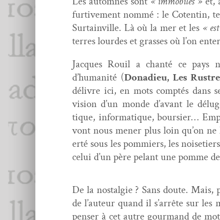
Les automnes sont
« immo­biles »
et, 
furtive­ment nom­mé : le Cotentin, ter
Sur­tainville. Là où la mer et les
« es
ter­res lour­des et grass­es où l’on ente
Jacques Rouil a chan­té ce pays n
d’humanité (
Donadieu, Les Rus­t
délivre ici, en mots comp­tés dans s
vision d’un monde d’avant le déluge
tique, infor­ma­tique, bour­si­er… Em
vont nous men­er plus loin qu’on ne 
erté sous les pom­miers, les noisetier
celui d’un père pelant une pomme de
De la nos­tal­gie ? Sans doute. Mais,
de l’auteur quand il s’arrête sur les
penser à cet autre gour­mand de mots