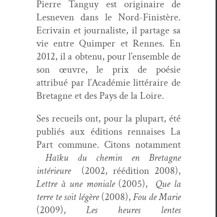
Pierre Tan­guy est orig­i­naire de
Lesn­even dans le Nord-Fin­istère.
Ecrivain et jour­nal­iste, il partage sa
vie entre Quim­per et Rennes. En
2012, il a obtenu, pour l’ensemble de
son œuvre, le prix de poésie
attribué par l’Académie lit­téraire de
Bre­tagne et des Pays de la Loire.
Ses recueils ont, pour la plu­part, été
pub­liés aux édi­tions ren­nais­es La
Part com­mune. Citons notam­ment
Haïku du chemin en Bre­tagne
intérieure
(2002, réédi­tion 2008),
Let­tre à une moni­ale
(2005),
Que la
terre te soit légère
(2008),
Fou de Marie
(2009),
Les heures lentes