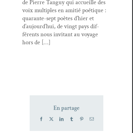
de Pierre Tan­guy qui accueille des
voix mul­ti­ples en ami­tié poé­tique :
quar­ante-sept poètes d’hier et
d’aujourd’hui, de vingt pays dif­
férents nous invi­tant au voy­age
hors de […]
En partage
Facebook
X
LinkedIn
Tumblr
Pinterest
Email