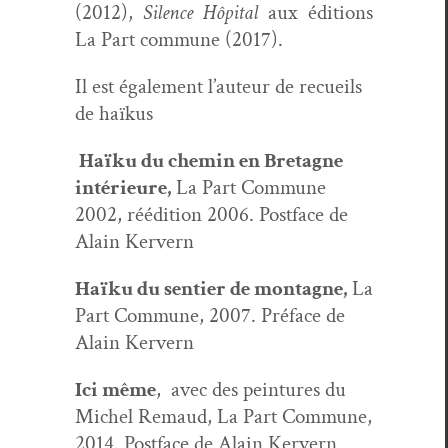
(2012),
Silence Hôpi­tal
aux édi­tions
La Part com­mune (2017).
Il est égale­ment l’au­teur de recueils
de haïkus
Haïku du chemin en Bre­tagne
intérieure,
La Part Com­mune
2002, réédi­tion 2006. Post­face de
Alain Kervern
Haïku du sen­tier de mon­tagne,
La
Part Com­mune, 2007. Pré­face de
Alain Kervern
Ici même
, avec des pein­tures du
Michel Remaud, La Part Com­mune,
2014. Post­face de Alain Kervern