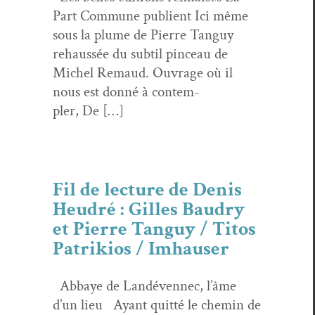
Part Com­mune pub­lient Ici même
sous la plume de Pierre Tan­guy
rehaussée du sub­til pinceau de
Michel Remaud. Ouvrage où il
nous est don­né à con­tem­
pler, De […]
Fil de lecture de Denis
Heudré : Gilles Baudry
et Pierre Tanguy / Titos
Patrikios / Imhauser
Abbaye de Landéven­nec, l’âme
d’un lieu Ayant quit­té le chemin de