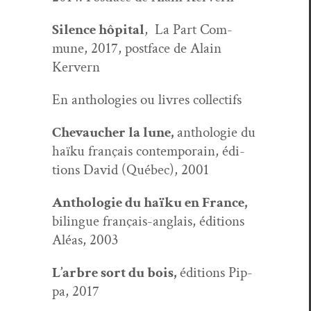
Silence hôpi­tal
, La Part Com­
mune, 2017, post­face de Alain
Kervern
En antholo­gies ou livres collectifs
Chevauch­er la lune,
antholo­gie du
haïku français con­tem­po­rain, édi­
tions David (Québec), 2001
Antholo­gie du haïku en France,
bilingue français-anglais, édi­tions
Aléas, 2003
L’arbre sort du bois,
édi­tions Pip­
pa, 2017