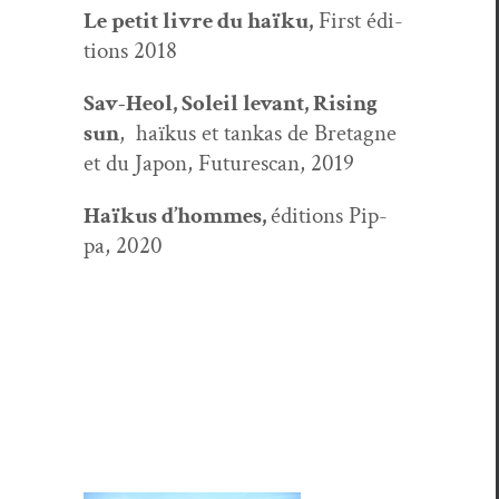
Le petit livre du haïku,
First édi­
tions 2018
Sav-Heol, Soleil lev­ant, Ris­ing
sun
, haïkus et tankas de Bre­tagne
et du Japon, Futures­can, 2019
Haïkus d’hommes,
édi­tions Pip­
pa, 2020