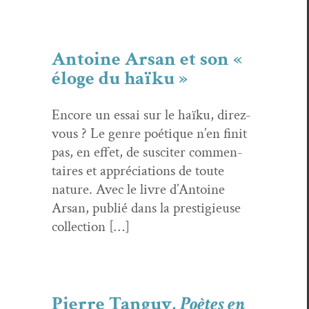
Antoine Arsan et son «
éloge du haïku »
Encore un essai sur le haïku, direz-
vous ? Le genre poé­tique n’en finit
pas, en effet, de sus­citer com­men­
taires et appré­ci­a­tions de toute
nature. Avec le livre d’Antoine
Arsan, pub­lié dans la pres­tigieuse
collection […]
Pierre Tanguy,
Poètes en