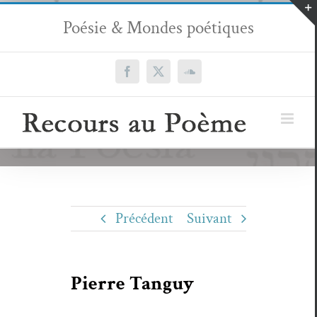
Passer
Poésie & Mondes poétiques
au
contenu
Facebook
X
SoundCloud
Précédent
Suivant
Pierre Tanguy