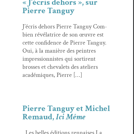
« J’écris dehors », sur
Pierre Tanguy
J’écris dehors Pierre Tan­guy Com­
bi­en révéla­trice de son œuvre est
cette con­fi­dence de Pierre Tan­guy.
Oui, à la manière des pein­tres
impres­sion­nistes qui sor­tirent
bross­es et chevalets des ate­liers
académiques, Pierre […]
Pierre Tanguy et Michel
Remaud,
Ici Même
Les belles édi­tions ren­nais­es La