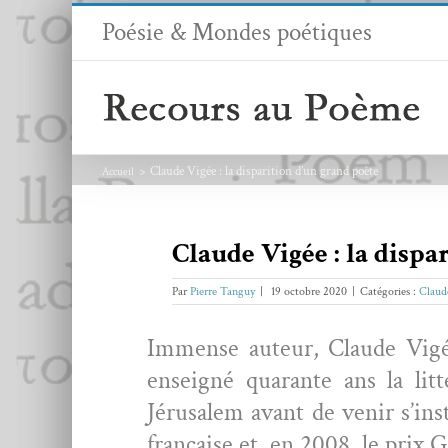
Passer
Poésie & Mondes poétiques
au
contenu
Claude Vigée : la disparition d’un grand poète
Accueil
Claude Vigée : la dispa
Par
Pierre Tanguy
|
19 octobre 2020
|
Catégories :
Claud
Immense auteur, Claude Vigée 
enseigné quar­ante ans la lit
Jérusalem avant de venir s’ins
française et, en 2008, le prix 