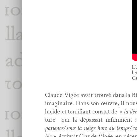
L’
le
Gu
Claude Vigée avait trou­vé dans la Bi
imag­i­naire. Dans son œuvre, il nous
lucide et ter­ri­fi­ant con­stat de
« la dé
ture qui la dépas­sait infin­i­ment :
patience/sous la neige hors du temps/com
ble »,
écrivait Claude Vigée, en décem