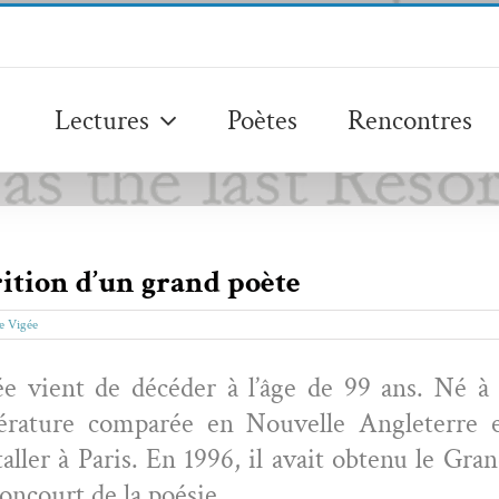
Lectures
Poètes
Rencontres
rition d’un grand poète
e Vigée
vient de décéder à l’âge de 99 ans. Né à Bi
­téra­ture com­parée en Nou­velle Angleterre 
taller à Paris. En 1996, il avait obtenu le Gra
Goncourt de la poésie.