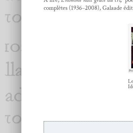
com­plètes (1936–2008), Galaade édi­t
Le
Id