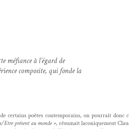
tte méfi­ance à l’égard de
ri­ence com­pos­ite, qui fonde la
 de cer­tains poètes con­tem­po­rains, on pour­rait donc c
on/Etre présent au monde »,
résumait laconique­ment Clau