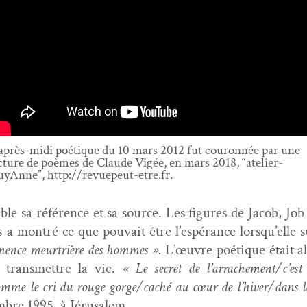
après-midi poé­tique du 10 mars 2012 fut couron­née par une
c­ture de poèmes de Claude Vigée, en mars 2018, “ate­lier­
yAnne”, http://revuepeut-etre.fr.
ble sa référence et sa source. Les fig­ures de Jacob, J
 a mon­tré ce que pou­vait être l’espérance lorsqu’elle s
mence meur­trière des hommes ».
L’œuvre poé­tique était al
 trans­met­tre la vie.
« Le secret de l’arrachement/c’est
me le cri du rouge-gorge/­caché au cœur de l’hiver/dans la f
­bre 1995, à Jérusalem.