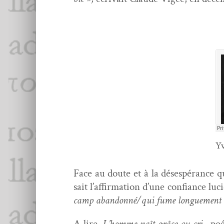
Yv
Face au doute et à la dés­espérance q
sait l’affirmation d’une con­fi­ance luc
camp abandonné/qui fume longue­ment dan
A lire,
L’homme naît grâce au cri
,
poés