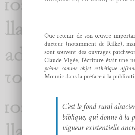
Que retenir de son œuvre impor­tante 
duc­teur (notam­ment de Rilke), mar
sont sou­vent des ouvrages patch­work
Claude Vigée, l’écriture était une né
poème comme objet esthé­tique affranc
Mounic dans la pré­face à la pub­li­ca
C’est le fond rur­al alsa­ci
biblique, qui donne à la p
vigueur exis­ten­tielle ancr