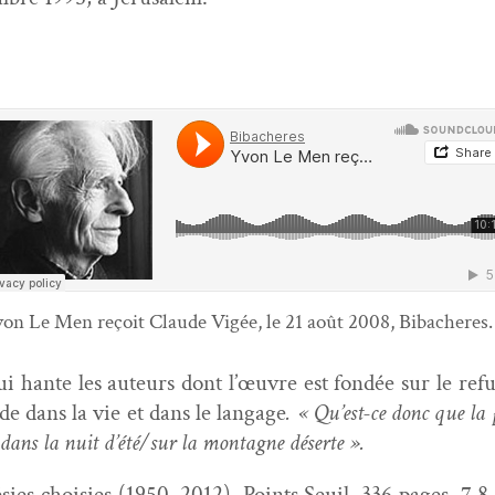
on Le Men reçoit Claude Vigée, le 21 août 2008, Bibacheres.
ui hante les auteurs dont l’œuvre est fondée sur le ref
ide dans la vie et dans le lan­gage
. « Qu’est-ce donc que la 
s la nuit d’été/sur la mon­tagne déserte ».
ies choisies (1950–2012), Points Seuil, 336 pages, 7,8