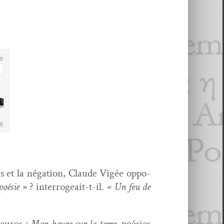
us et la néga­tion, Claude Vigée oppo­
poésie »
? inter­ro­geait-t-il.
« Un feu de
 euros ;
Mon heure sur la terre
,
poésies