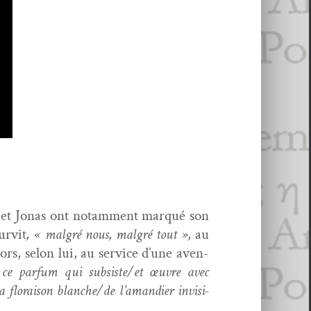
ob et Jonas ont notam­ment mar­qué son
urvit
, « mal­gré nous, mal­gré tout »,
au
ors, selon lui, au ser­vice d’une aven­
 ce par­fum qui subsiste/et œuvre avec
lo­rai­son blanche/de l’amandier invis­i­