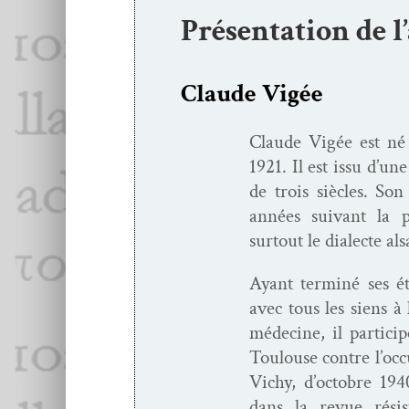
Présentation de l
Claude Vigée
Claude Vigée est né à
1921. Il est issu d’un
de trois siè­cles. S
années suiv­ant la p
surtout le dialecte als
Ayant ter­miné ses ét
avec tous les siens à l
médecine, il par­ticipe
Toulouse con­tre l’oc­c
Vichy, d’oc­to­bre 19
dans la revue résis