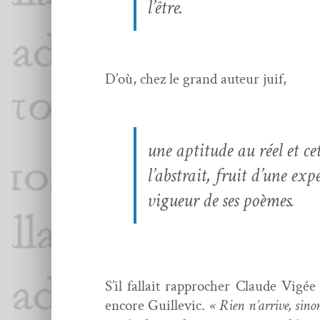
l’être.
D’où, chez le grand auteur juif,
une apti­tude au réel et ce
l’abstrait, fruit d’une expé
vigueur de ses poèmes.
S’il fal­lait rap­procher Claude Vigée
encore Guille­vic.
« Rien n’arrive, sin