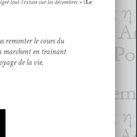
al­gré tout l’extase sur les décom­bres »
(
Le
s remon­ter le cours du
ils marchent en traî­nant
y­age de la vie.