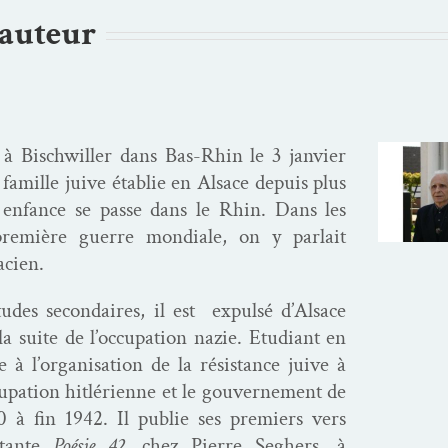
’auteur
 Bis­chwiller dans Bas-Rhin le 3 jan­vi­er
e famille juive établie en Alsace depuis plus
on enfance se passe dans le Rhin. Dans les
re­mière guerre mon­di­ale, on y par­lait
acien.
udes sec­ondaires, il est expul­sé d’Al­sace
a suite de l’oc­cu­pa­tion nazie. Etu­di­ant en
 à l’or­gan­i­sa­tion de la résis­tance juive à
u­pa­tion hitléri­enne et le gou­verne­ment de
40 à fin 1942. Il pub­lie ses pre­miers vers
­tante
Poésie 42
, chez Pierre Seghers, à