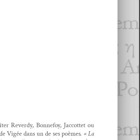
iter Reverdy, Bon­nefoy, Jac­cot­tet ou
de Vigée dans un de ses poèmes
. « La