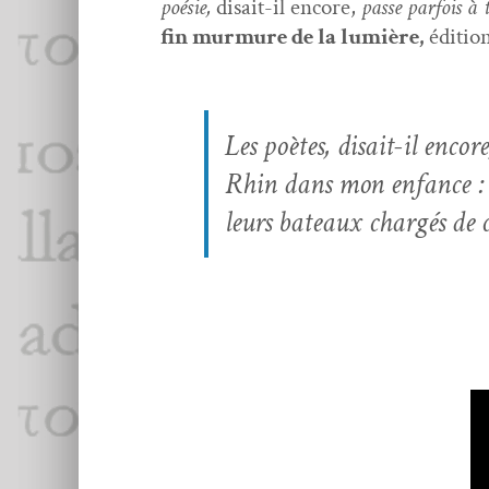
poésie,
dis­ait-il encore,
passe par­fois à 
fin mur­mure de la lumière,
édi­tio
Les poètes,
dis­ait-il encore
Rhin dans mon enfance : il
leurs bateaux chargés de c