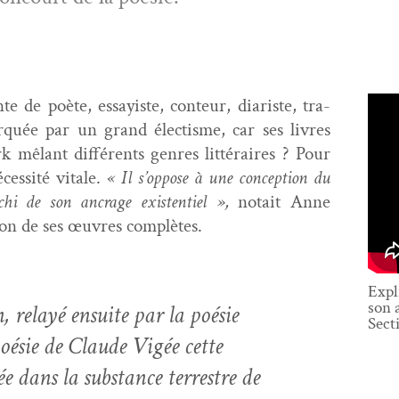
de poète, essay­iste, con­teur, diariste, tra­
­quée par un grand élec­tisme, car ses livres
 mêlant dif­férents gen­res lit­téraires ? Pour
ces­sité vitale.
« Il s’oppose à une con­cep­tion du
hi de son ancrage exis­ten­tiel »,
notait Anne
­tion de ses œuvres complètes.
Expl
son a
en, relayé ensuite par la poésie
Sect
oésie de Claude Vigée cette
ée dans la sub­stance ter­restre de