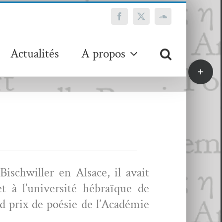
Facebook
X
SoundCloud
Actualités
A propos
Bascule
de
la
zone
de
la
barre
coulissa
s­chwiller en Alsace, il avait
et à l’université hébraïque de
nd prix de poésie de l’Académie