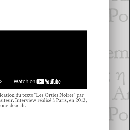
i­ca­tion du texte “Les Orties Noires” par
uteur. Inter­view réal­isé à Paris, en 2013,
ionvideocch.