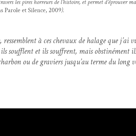
tra­vers les pires hor­reurs de l’histoire, et per­met d’éprouver m
ns Parole et Silence, 2009
).
,
ressem­blent à ces chevaux de halage que j’ai vu
s souf­flent et ils souf­frent, mais obstiné­ment 
har­bon ou de graviers jusqu’au terme du long vo