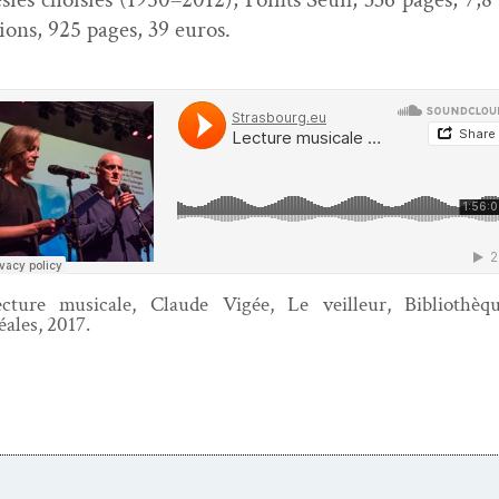
ions, 925 pages, 39 euros.
c­ture musi­cale, Claude Vigée, Le veilleur, Bib­lio­thèq
éales, 2017.