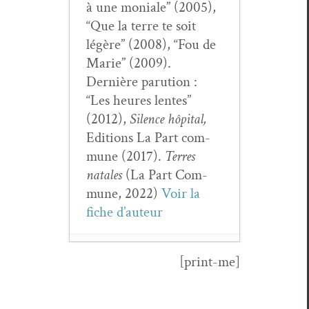
à une moni­ale” (2005),
“Que la terre te soit
légère” (2008), “Fou de
Marie” (2009).
Dernière paru­tion :
“Les heures lentes”
(2012),
Silence hôpi­tal,
Edi­tions La Part com­
mune (2017).
Ter­res
natales
(La Part Com­
mune, 2022)
Voir la
fiche d’auteur
[print-me]
Gérard Pfis­ter,
Ain­si par­lait
Horace
- 24