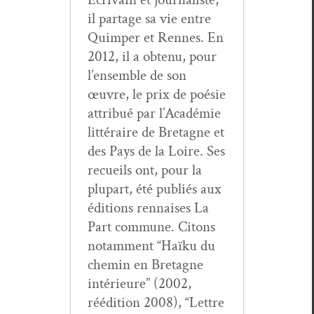
il partage sa vie entre
Quim­per et Rennes. En
2012, il a obtenu, pour
l’ensemble de son
œuvre, le prix de poésie
attribué par l’Académie
lit­téraire de Bre­tagne et
des Pays de la Loire. Ses
recueils ont, pour la
plu­part, été pub­liés aux
édi­tions ren­nais­es La
Part com­mune. Citons
notam­ment “Haïku du
chemin en Bre­tagne
intérieure” (2002,
réédi­tion 2008), “Let­tre