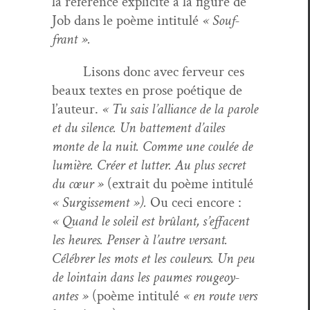
la référence explicite à la fig­ure de
Job dans le poème inti­t­ulé
« Souf­
frant ».
Lisons donc avec fer­veur ces
beaux textes en prose poé­tique de
l’auteur.
« Tu sais l’alliance de la parole
et du silence. Un bat­te­ment d’ailes
monte de la nuit. Comme une coulée de
lumière. Créer et lut­ter. Au plus secret
du cœur »
(extrait du poème inti­t­ulé
« Sur­gisse­ment »).
Ou ceci encore :
« Quand le soleil est brûlant, s’effacent
les heures. Penser à l’autre ver­sant.
Célébr­er les mots et les couleurs. Un peu
de loin­tain dans les paumes rougeoy­
antes »
(poème inti­t­ulé
« en route vers