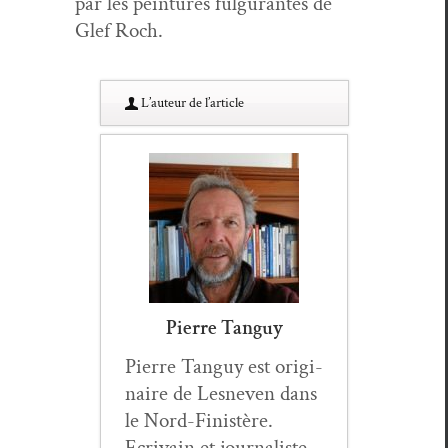
par les pein­tures ful­gu­rantes de
Glef Roch.
L’au­teur de l’article
Pierre Tanguy
Pierre Tan­guy est orig­i­
naire de Lesn­even dans
le Nord-Fin­istère.
Ecrivain et jour­nal­iste,