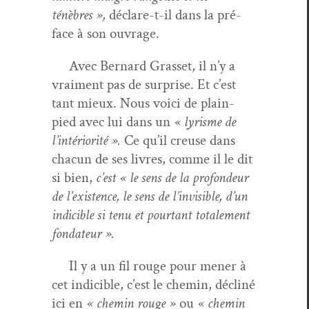
ténèbres »,
déclare-t-il dans la pré­
face à son ouvrage.
Avec Bernard Gras­set, il n’y a
vrai­ment pas de sur­prise. Et c’est
tant mieux. Nous voici de plain-
pied avec lui dans un
« lyrisme de
l’intériorité ».
Ce qu’il creuse dans
cha­cun de ses livres, comme il le dit
si bien,
c’est « le sens de la pro­fondeur
de l’existence, le sens de l’invisible, d’un
indi­ci­ble si tenu et pour­tant totale­ment
fondateur ».
Il y a un fil rouge pour men­er à
cet indi­ci­ble, c’est le chemin, décliné
ici en
« chemin rouge »
ou
« chemin