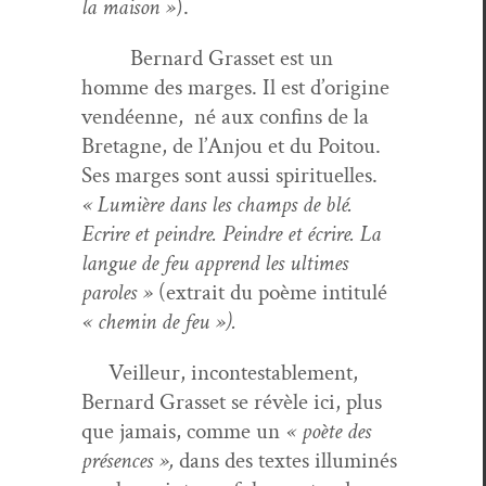
la mai­son »
).
Bernard Gras­set est un
homme des marges. Il est d’origine
vendéenne, né aux con­fins de la
Bre­tagne, de l’Anjou et du Poitou.
Ses marges sont aus­si spir­ituelles.
« Lumière dans les champs de blé.
Ecrire et pein­dre. Pein­dre et écrire. La
langue de feu apprend les ultimes
paroles »
(extrait du poème inti­t­ulé
« chemin de feu »).
Veilleur, incon­testable­ment,
Bernard Gras­set se révèle ici, plus
que jamais, comme un
« poète des
présences »,
dans des textes illu­minés