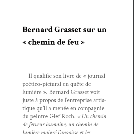
Bernard Grasset sur un
« chemin de feu »
Il qual­i­fie son livre de « jour­nal
poéti­co-pic­tur­al en quête de
lumière ». Bernard Gras­set voit
juste à pro­pos de l’entreprise artis­
tique qu’il a menée en com­pag­nie
du pein­tre Glef Roch.
« Un chemin
de fer­veur humaine, un chemin de
lumière mal­gré l’angoisse et les