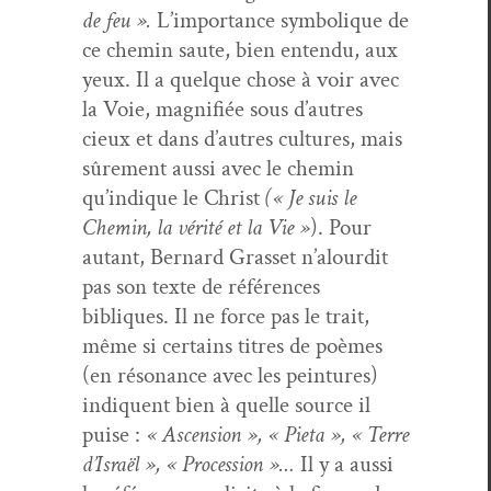
de feu ».
L’importance sym­bol­ique de
ce chemin saute, bien enten­du, aux
yeux. Il a quelque chose à voir avec
la Voie, mag­nifiée sous d’autres
cieux et dans d’autres cul­tures, mais
sûre­ment aus­si avec le chemin
qu’indique le Christ
(« Je suis le
Chemin, la vérité et la Vie »
). Pour
autant, Bernard Gras­set n’alourdit
pas son texte de références
bibliques. Il ne force pas le trait,
même si cer­tains titres de poèmes
(en réso­nance avec les pein­tures)
indiquent bien à quelle source il
puise :
« Ascen­sion », « Pieta », « Terre
d’Israël », « Pro­ces­sion »…
Il y a aus­si