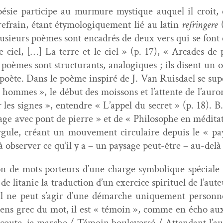
oésie par­ticipe au mur­mure mys­tique auquel il croit, 
refrain, étant éty­mologique­ment lié au latin
refrin­gere
(
e. Plusieurs poèmes sont encadrés de deux vers qui se f
le ciel, […] La terre et le ciel » (p. 17), « Arcades de
s poèmes sont struc­turants, analogiques ; ils dis­ent un
e poète. Dans le poème inspiré de J. Van Ruis­dael se su
 hommes », le début des moissons et l’attente de l’aurore
 les signes », enten­dre « L’appel du secret » (p. 18). B. 
ysage avec pont de pierre » et de « Philosophe en médi­ta
gule, créant un mou­ve­ment cir­cu­laire depuis le « pays
 observ­er ce qu’il y a – un paysage peut-être – au-delà 
on de mots por­teurs d’une charge sym­bol­ique spé­ciale 
e litanie la tra­duc­tion d’un exer­ci­ce spir­ituel de l’a
l ne peut s’agir d’une démarche unique­ment per­son­nel
u sens grec du mot, il est « témoin », comme en écho aux 
’écoute, je marche / Témoin boulever­sé / Atten­dant l’aur