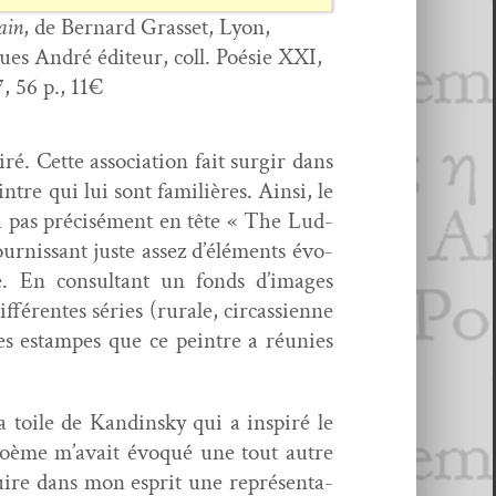
ain
, de Bernard Gras­set, Lyon,
ues André édi­teur, coll. Poésie XXI,
, 56 p., 11€
. Cette asso­ci­a­tion fait sur­gir dans
tre qui lui sont famil­ières. Ain­si, le
n’a pas pré­cisé­ment en tête « The Lud­
ur­nissant juste assez d’éléments évo­
e. En con­sul­tant un fonds d’images
­férentes séries (rurale, cir­cassi­enne
 estam­pes que ce pein­tre a réu­nies
 toile de Kandin­sky qui a inspiré le
 poème m’avait évo­qué une tout autre
uire dans mon esprit une représen­ta­