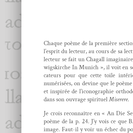
Chaque poème de la pre­mière sec­tion e
l’esprit du lecteur, au cours de sa lec
lecteur se fait un Cha­gall imag­i­nair
wigskirche In Munich », il voit en s
ca­teurs pour que cette toile intér
numérisées, on devine que le poème de l
et inspirée de l’iconographie ortho­
dans son ouvrage spir­ituel
Mis­erere
.
Je crois recon­naître en « An Die Se
poème de la p. 24. J’y vois ce que B
image. Faut-il y voir un échec du po