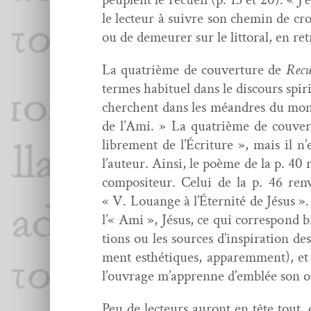
le lecteur à suiv­re son chemin de croy
ou de demeur­er sur le lit­toral, en r
La qua­trième de cou­ver­ture de
Recu
ter­mes habituel dans le dis­cours spir­
cherchent dans les méan­dres du monde,
de l’Ami. » La qua­trième de cou­ve
libre­ment de l’Écriture », mais il n’e
l’auteur. Ain­si, le poème de la p. 40 
com­pos­i­teur. Celui de la p. 46 ren
« V. Louange à l’Éternité de Jésus ». 
l’« Ami », Jésus, ce qui cor­re­spond 
tions ou les sources d’inspiration des 
ment esthé­tiques, apparem­ment), et c
l’ouvrage m’apprenne d’emblée son ori­e
Peu de lecteurs auront en tête tout, ou