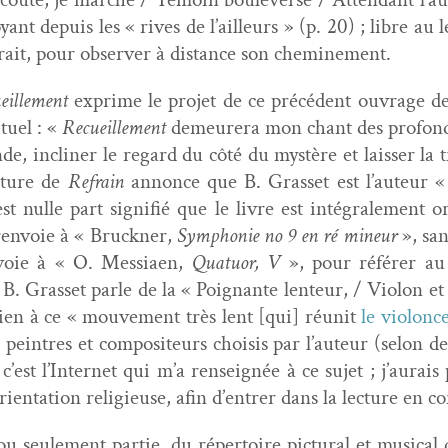
­ant depuis les « rives de l’ailleurs » (p. 20) ; libre au l
etrait, pour observ­er à dis­tance son cheminement.
eille­ment
exprime le pro­jet de ce précé­dent ouvrage de
ituel : «
Recueille­ment
demeur­era mon chant des pro­fonde
 inclin­er le regard du côté du mys­tère et laiss­er la 
r­ture de
Refrain
annonce que B. Gras­set est l’auteur « 
st nulle part sig­nifié que le livre est inté­grale­ment or
ren­voie à « Bruck­n­er,
Sym­phonie n
o
9 en ré mineur
», san
­voie à « O. Mes­si­aen,
Quatuor, V
», pour référ­er a
B. Gras­set par­le de la « Poignante lenteur, / Vio­lon e
bien à ce « mou­ve­ment très lent [qui] réu­nit
le vio­lon­c
pein­tres et com­pos­i­teurs choi­sis par l’auteur (selon de
’est l’Internet qui m’a ren­seignée à ce sujet ; j’aurai
n­ta­tion religieuse, afin d’entrer dans la lec­ture en co
 seule­ment par­tie, du réper­toire pic­tur­al et musi­cal q