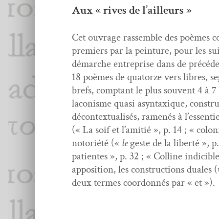
Aux « rives de l’ailleurs »
Cet ouvrage rassem­ble des poèmes co
pre­miers par la pein­ture, pour les sui
démarche entre­prise dans de précé­de
18 poèmes de qua­torze vers libres, s
brefs, comp­tant le plus sou­vent 4 à 7
lacon­isme qua­si asyn­tax­ique, con­s
décon­tex­tu­al­isés, ramenés à l’esse
(« La soif et l’amitié », p. 14 ; « colon
notoriété («
le
geste de la lib­erté », p
patientes », p. 32 ; « Colline indi­ci­bl
appo­si­tion, les con­struc­tions duale
deux ter­mes coor­don­nés par « et »).