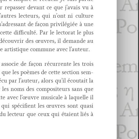
r repass­er devant ce que j’avais vu à
utres lecteurs, qui n’ont ni cul­ture
, s’adressant de façon priv­ilégiée à une
te dif­fi­culté. Par le lec­torat le plus
à décou­vrir des œuvres, il demande au
ure artis­tique com­mune avec l’auteur.
 asso­cie de façon récur­rente les trois
it que les poèmes de cette sec­tion sem­
u par l’auteur, alors qu’il écoutait la
 les noms des com­pos­i­teurs sans que
xte avec l’œuvre musi­cale à laque­lle il
s qui spé­ci­fient les œuvres sont qua­si
 du lecteur que ceux qui étaient liés à