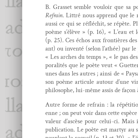
B. Gras­set sem­ble vouloir que sa p
Refrain
. Lit­tré nous apprend que le 
aus­si ce qui se réflé­chit, se répèt
poème s’élève » (p. 16), « L’eau et 
(p. 25). Ces échos aux fron­tières de
ant) ou inven­té (selon l’athée) par l
« Les arch­es du temps », « le pas des
po­ral­ités que le poète veut « Guet­ter
unes dans les autres ; ain­si de « Pa
son poème artic­ule autour d’une vir­
philosophe, lui-même assis de façon à
Autre forme de refrain : la répéti­ti
enne ; on peut voir dans cette espèce d
valeur d’ascèse pour celui-ci. Mais i
pub­li­ca­tion. Le poète est mar­tyr a
peu­plent le recueil (p. 13 et 20). « J