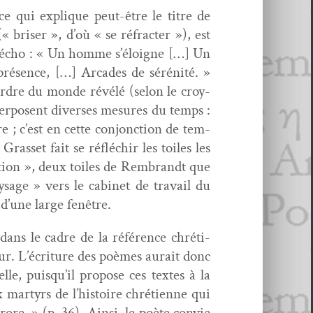
ce qui explique peut-être le titre de
« bris­er », d’où « se réfrac­ter »), est
ont écho : « Un homme s’éloigne […] Un
 présence, […] Arcades de sérénité. »
 ordre du monde révélé (selon le croy­
per­posent divers­es mesures du temps :
 ; c’est en cette con­jonc­tion de tem­
Gras­set fait se réfléchir les toiles les
­tion », deux toiles de Rem­brandt que
age » vers le cab­i­net de tra­vail du
d’une large fenêtre.
dans le cadre de la référence chré­ti­
uteur. L’écriture des poèmes aurait donc
le, puisqu’il pro­pose ces textes à la
mar­tyrs de l’histoire chré­ti­enne qui
ore. » (p. 36). Ain­si, le poète con­vie