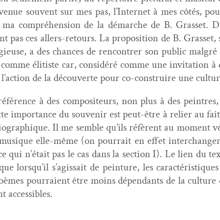
­enue sou­vent sur mes pas, l’Internet à mes côtés, pou
r ma com­préhen­sion de la démarche de B. Gras­set. D’a
­ont pas ces allers-retours. La propo­si­tion de B. Gras­set
euse, a des chances de ren­con­tr­er son pub­lic mal­gré cet
 comme éli­tiste car, con­sid­éré comme une invi­ta­tion 
à l’action de la décou­verte pour co-con­stru­ire une cul­t
référence à des com­pos­i­teurs, non plus à des pein­tres,
Cette impor­tance du sou­venir est peut-être à reli­er au fa
­ographique. Il me sem­ble qu’ils réfèrent au moment véc
musique elle-même (on pour­rait en effet inter­chang­er
e qui n’était pas le cas dans la sec­tion I). Le lien du te
que lorsqu’il s’agissait de pein­ture, les car­ac­téris­tique
 poèmes pour­raient être moins dépen­dants de la cul­ture
t accessibles.