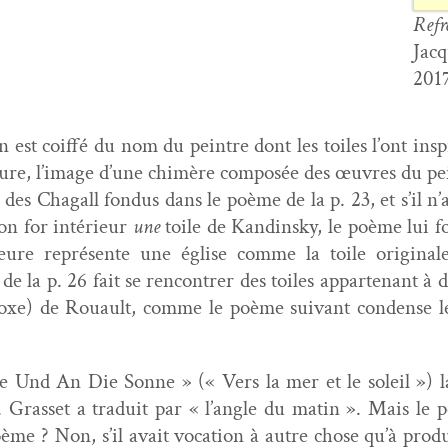
Refr
Jacq
2017
st coif­fé du nom du pein­tre dont les toiles l’ont inspiré
­ture, l’image d’une chimère com­posée des œuvres du pein­
e des Cha­gall fon­dus dans le poème de la p. 23, et s’il 
on for intérieur
une
toile de Kandin­sky, le poème lui fo
ieure représente une église comme la toile orig­i­nal
a p. 26 fait se ren­con­tr­er des toiles appar­tenant à dif
doxe) de Rouault, comme le poème suiv­ant con­dense les
e Und An Die Sonne » (« Vers la mer et le soleil ») la
. Gras­set a traduit par « l’angle du matin ». Mais le
ème ? Non, s’il avait voca­tion à autre chose qu’à pro­d