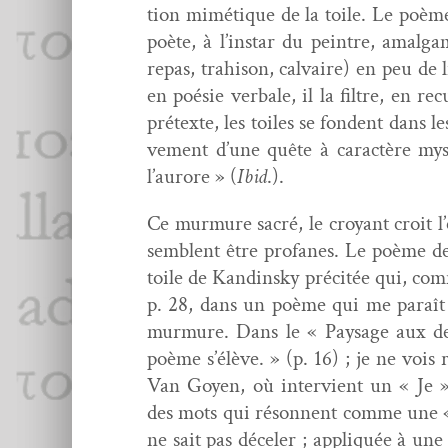
tion mimé­tique de la toile. Le poème
poète, à l’instar du pein­tre, amal­g
repas, trahi­son, cal­vaire) en peu de
en poésie ver­bale, il la fil­tre, en re
pré­texte, les toiles se fondent dans 
ve­ment d’une quête à car­ac­tère mys
l’aurore » (
Ibid
.).
Ce mur­mure sacré, le croy­ant croit l
sem­blent être pro­fanes. Le poème de 
toile de Kandin­sky préc­itée qui, co
p. 28, dans un poème qui me paraît i
mur­mure. Dans le « Paysage aux deu
poème s’élève. » (p. 16) ; je ne vois
Van Goyen, où inter­vient un « Je »
des mots qui réson­nent comme une « a
ne sait pas décel­er ; appliquée à une