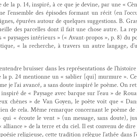
 de la p. 14, inspiré, à ce que je devine, par une « Cè
ame l’ensemble des épisodes for­mant un réc­it (en l’occu
 lignes, épurées autour de quelques sug­ges­tions. B. Gras
cueille des par­celles dont il fait une chose autre. La rep
les « paysages intérieurs » (« Avant-pro­pos », p. 8) du
­tique, « la recherche, à tra­vers un autre lan­gage, d
’entendre bruiss­er dans les représen­ta­tions de l’histo
la p. 24 men­tionne un « sabli­er [qui] mur­mure ». Ce s
mme je l’ai avancé, a sans doute inspiré le poème. On re
nspiré de « Paysage avec bar­que sur l’eau » de Rouaul
x chênes » de Van Goyen, le poète voit que « Dans le
 rien de cela. Même remar­que con­cer­nant le poème de la
 qui « écoute le vent » (un mes­sage, sans doute), j
lliance » de la terre et du ciel. Il est con­venu de dire
 poésie religieuse, cette tra­di­tion relègue l’athée dans 