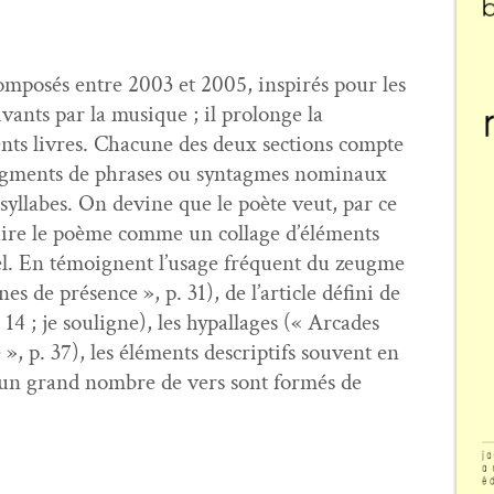
m­posés entre 2003 et 2005, inspirés pour les
v­ants par la musique ; il pro­longe la
nts livres. Cha­cune des deux sec­tions compte
eg­ments de phras­es ou syn­tagmes nom­inaux
 syl­labes. On devine que le poète veut, par ce
tru­ire le poème comme un col­lage d’éléments
ntiel. En témoignent l’usage fréquent du zeugme
nes de présence », p. 31), de l’article défi­ni de
. 14 ; je souligne), les hypal­lages (« Arcades
e », p. 37), les élé­ments descrip­tifs sou­vent en
s (un grand nom­bre de vers sont for­més de