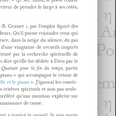
ecteur de pren­dre le large à ses côtés,
 B. Gras­set
, par l’emploi fig­uré des
1
urs. Qu’il puisse rejoin­dre ceux qui
trace, dans la neige du silence, du pas
d’une ving­taine de recueils inspirés
i­en­té par la recherche spir­ituelle de
s dire qu’elle fut dédiée à Dieu par le
u
Quatuor pour la fin du temps,
par­tie
t piano » qui accom­pa­gne le retour de
elle et le piano
». J’ignorai les con­vic­
s critères spir­ituels et non pas seule­
s préféré qu’une men­tion explicite sur
n­nais­sance de cause.
ui a inspiré le recueil. Je suis par­tie