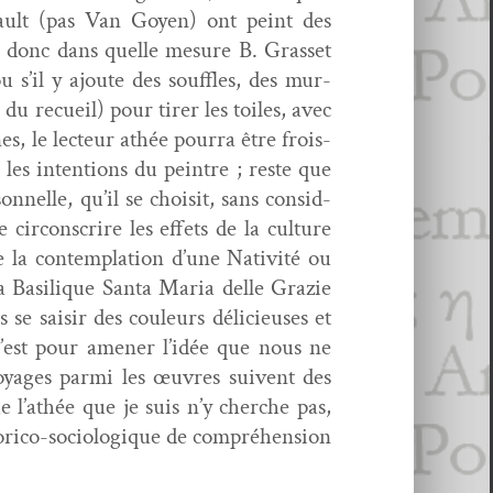
ouault (pas Van Goyen) ont peint des
is donc dans quelle mesure B. Gras­set
ou s’il y ajoute des souf­fles, des mur­
u recueil) pour tir­er les toiles, avec
nes, le lecteur athée pour­ra être frois­
les inten­tions du pein­tre ; reste que
n­nelle, qu’il se choisit, sans con­sid­
 cir­con­scrire les effets de la cul­ture
 la con­tem­pla­tion d’une Nativ­ité ou
la Basilique San­ta Maria delle Gra­zie
se saisir des couleurs déli­cieuses et
’est pour amen­er l’idée que nous ne
­ages par­mi les œuvres suiv­ent des
ue l’athée que je suis n’y cherche pas,
tori­co-soci­ologique de com­préhen­sion