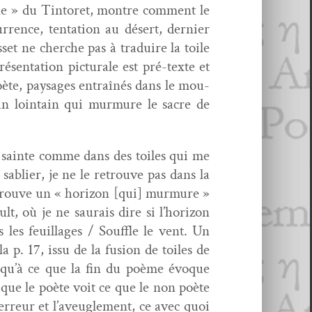
ne » du Tin­toret, mon­tre com­ment le
rrence, ten­ta­tion au désert, dernier
­set ne cherche pas à traduire la toile
résen­ta­tion pic­turale est pré-texte et
 poète, paysages entraînés dans le mou­
’un loin­tain qui mur­mure le sacre de
ire sainte comme dans des toiles qui me
abli­er, je ne le retrou­ve pas dans la
trou­ve un « hori­zon [qui] mur­mure »
t, où je ne saurais dire si l’horizon
s feuil­lages / Souf­fle le vent. Un
 p. 17, issu de la fusion de toiles de
usqu’à ce que la fin du poème évoque
 que le poète voit ce que le non poète
l’erreur et l’aveuglement, ce avec quoi