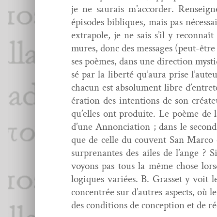
je ne saurais m’accorder. Ren­seign
épisodes bibliques, mais pas néces­sa
extra­pole, je ne sais s’il y recon­naî
mures, donc des mes­sages (peut-être l
ses poèmes, dans une direc­tion mys­tiqu
sé par la lib­erté qu’aura prise l’aut
cha­cun est absol­u­ment libre d’entret
éra­tion des inten­tions de son créa­teu
qu’elles ont pro­duite. Le poème de la
d’une Annon­ci­a­tion ; dans le sec­on
que de celle du cou­vent San Mar­co c
sur­prenantes des ailes de l’ange ? S
voyons pas tous la même chose lorsq
logiques var­iées. B. Gras­set y voit 
con­cen­trée sur d’autres aspects, où l
des con­di­tions de con­cep­tion et de 