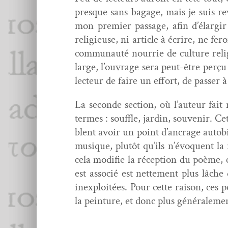
presque sans bagage, mais je suis rev
mon pre­mier pas­sage, afin d’élargi
religieuse, ni arti­cle à écrire, ne fer
com­mu­nauté nour­rie de cul­ture religi
large, l’ouvrage sera peut-être perçu
lecteur de faire un effort, de pass­er 
La sec­onde sec­tion, où l’auteur fait 
ter­mes : souf­fle, jardin, sou­venir. 
blent avoir un point d’ancrage auto­bi
musique, plutôt qu’ils n’évoquent la 
cela mod­i­fie la récep­tion du poème, c
est asso­cié est net­te­ment plus lâche 
inex­ploitées. Pour cette rai­son, ces
la pein­ture, et donc plus générale­men