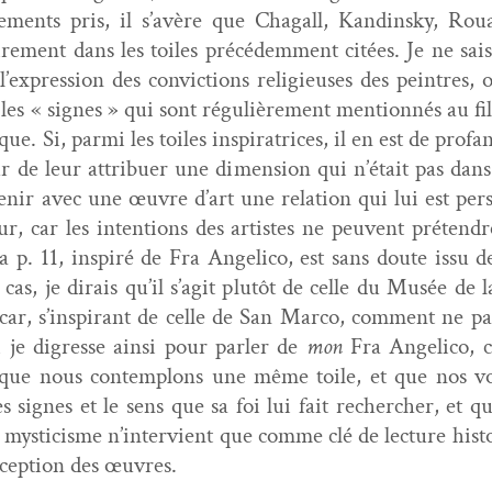
e­ments pris, il s’avère que Cha­gall, Kandin­sky, R
ire­ment dans les toiles précédem­ment citées. Je ne sa
t l’expression des con­vic­tions religieuses des pein­tres, 
es « signes » qui sont régulière­ment men­tion­nés au fil d
e. Si, par­mi les toiles inspi­ra­tri­ces, il en est de pro­fa
eur de leur attribuer une dimen­sion qui n’était pas dans 
enir avec une œuvre d’art une rela­tion qui lui est per­so
r, car les inten­tions des artistes ne peu­vent pré­ten­dre
 p. 11, inspiré de Fra Angeli­co, est sans doute issu de
d cas, je dirais qu’il s’agit plutôt de celle du Musée de 
ar, s’inspirant de celle de San Mar­co, com­ment ne pas 
i je digresse ain­si pour par­ler de
mon
Fra Angeli­co, c
ue nous con­tem­plons une même toile, et que nos voy
les signes et le sens que sa foi lui fait rechercher, et q
e mys­ti­cisme n’intervient que comme clé de lec­ture his­
récep­tion des œuvres.