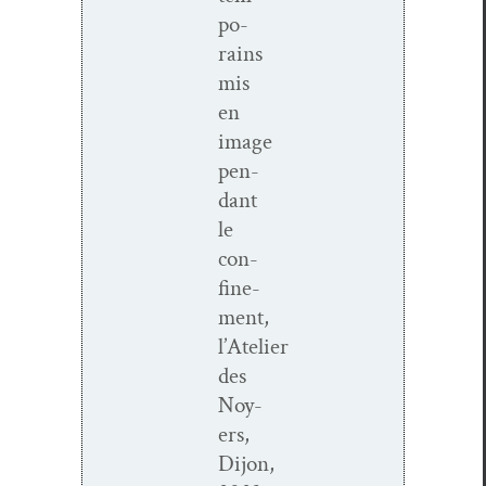
po­
rains
mis
en
image
pen­
dant
le
con­
fine­
ment,
l’Atelier
des
Noy­
ers,
Dijon,