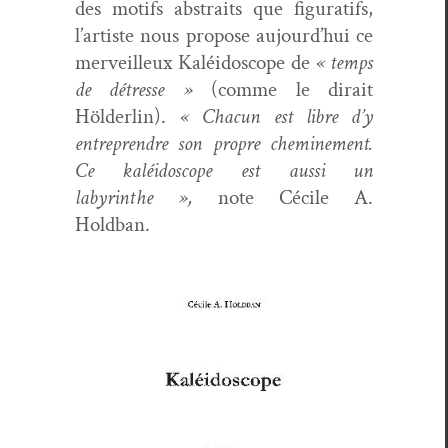
des motifs abstraits que fig­u­rat­ifs,
l’artiste nous pro­pose aujourd’hui ce
mer­veilleux Kaléi­do­scope de
« temps
de détresse »
(comme le dirait
Hölder­lin).
« Cha­cun est libre d’y
entre­pren­dre son pro­pre chem­ine­ment.
Ce kaléi­do­scope est aus­si un
labyrinthe »,
note Cécile A.
Holdban.