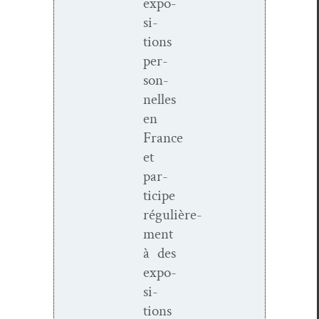
expo­
si­
tions
per­
son­
nelles
en
France
et
par­
ticipe
régulière­
ment
à des
expo­
si­
tions