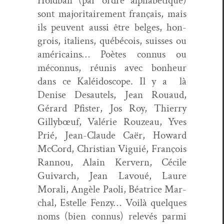
Hold­ban (par ordre alphabé­tique)
sont majori­taire­ment français, mais
ils peu­vent aus­si être belges, hon­
grois, ital­iens, québé­cois, suiss­es ou
améri­cains… Poètes con­nus ou
mécon­nus, réu­nis avec bon­heur
dans ce Kaléi­do­scope. Il y a
là
Denise Desau­tels, Jean Rouaud,
Gérard Pfis­ter, Jos Roy, Thier­ry
Gilly­bœuf, Valérie Rouzeau, Yves
Prié, Jean-Claude Caër, Howard
McCord, Chris­t­ian Vigu­ié, François
Ran­nou, Alain Kervern, Cécile
Guiv­arch, Jean Lavoué, Lau­re
Morali, Angèle Paoli, Béa­trice Mar­
chal, Estelle Fen­zy… Voilà quelques
noms (bien con­nus) relevés par­mi