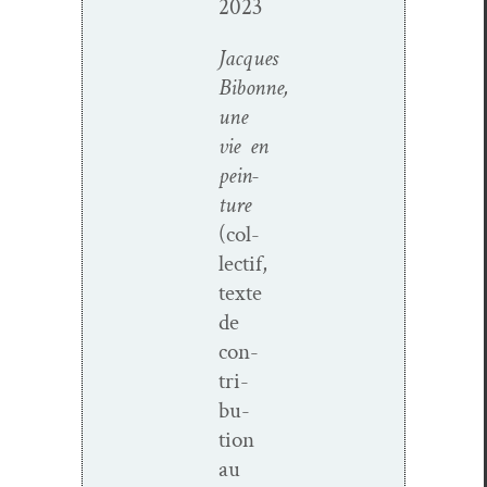
2023
Jacques
Bibonne,
une
vie en
pein­
ture
(col­
lec­tif,
texte
de
con­
tri­
bu­
tion
au