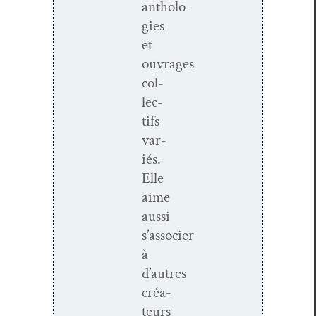
antholo­
gies
et
ouvrages
col­
lec­
tifs
var­
iés.
Elle
aime
aus­si
s’associer
à
d’autres
créa­
teurs