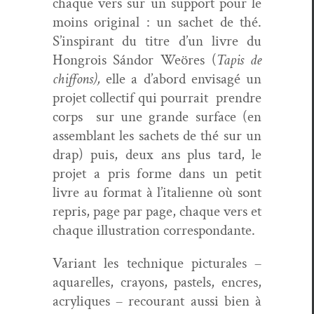
chaque vers sur un sup­port pour le
moins orig­i­nal : un sachet de thé.
S’inspirant du titre d’un livre du
Hon­grois Sán­dor Weöres (
Tapis de
chif­fons),
elle a d’abord envis­agé un
pro­jet col­lec­tif qui pour­rait
pren­dre
corps
sur une grande sur­face (en
assem­blant les sachets de thé sur un
drap) puis, deux ans plus tard, le
pro­jet a pris forme dans un petit
livre au for­mat à l’italienne où sont
repris, page par page, chaque vers et
chaque illus­tra­tion correspondante.
Vari­ant les tech­nique pic­turales –
aquarelles, crayons, pas­tels, encres,
acryliques – recourant aus­si bien à