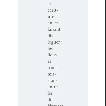
et
écri­t­
ure
en les
faisant
dia­
loguer :
les
liens
et
trans­
mis­
sions
entre
les
dif­
férentes