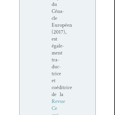
du
Céna­
cle
Européen
(2017),
est
égale­
ment
tra­
duc­
trice
et
coéditrice
de la
Revue
Ce