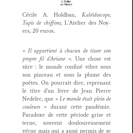
Cécile A. Hold­ban,
Kaléi­do­scope,
Tapis de chif­fons,
L’Atelier des Noy­
ers, 20 euros.
« Il appar­tient à cha­cun de tiss­er son
pro­pre fil d’Ariane ».
Une chose est
sûre : le monde con­finé vibre sous
son pinceau et sous la plume des
poètes. On pour­rait dire, reprenant
le titre d’un livre de Jean Pierre
Ned­elec, que
« Le monde était plein de
couleurs »
durant cette pandémie.
Para­doxe de cette péri­ode grise et
terne, sou­vent douloureuse­ment
vécue mais qui a aus­si per­mis de se