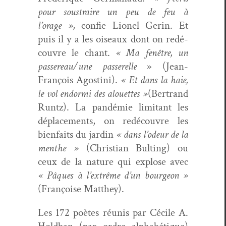
pour sous­traire un peu de feu à
l’orage »,
con­fie Lionel Gerin. Et
puis il y a les oiseaux dont on redé­
cou­vre le chant.
« Ma fenêtre, un
passereau/une passerelle
» (Jean-
François Agos­ti­ni).
« Et dans la haie,
le vol endor­mi des alou­ettes »
(Bertrand
Runtz). La pandémie lim­i­tant les
déplace­ments, on redé­cou­vre les
bien­faits du jardin
« dans l’odeur de la
men­the »
(Chris­t­ian Bult­ing) ou
ceux de la nature qui explose avec
« Pâques à l’extrême d’un bour­geon »
(Françoise Matthey).
Les 172 poètes réu­nis par Cécile A.