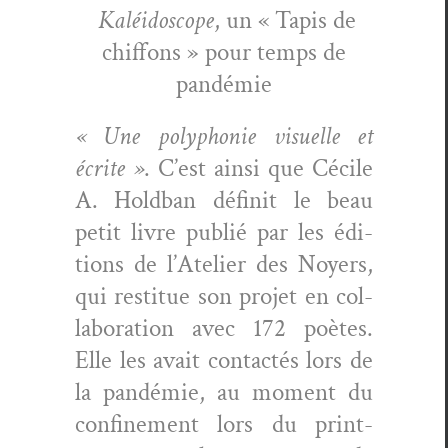
Kaléi­do­scope
, un « Tapis de
chif­fons » pour temps de
pandémie
« Une poly­phonie visuelle et
écrite »
. C’est ain­si que Cécile
A. Hold­ban définit le beau
petit livre pub­lié par les édi­
tions de l’Atelier des Noy­ers,
qui restitue son pro­jet en col­
lab­o­ra­tion avec 172 poètes.
Elle les avait con­tac­tés lors de
la pandémie, au moment du
con­fine­ment lors du print­