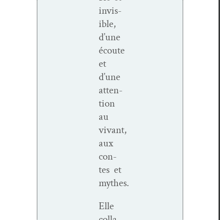
invis­
i­ble,
d’une
écoute
et
d’une
atten­
tion
au
vivant,
aux
con­
tes et
mythes.
Elle
col­la­