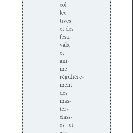
col­
lec­
tives
et des
fes­ti­
vals,
et
ani­
me
régulière­
ment
des
mas­
ter­
class­
es et
ate­