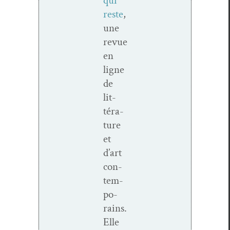
qui
reste
,
une
revue
en
ligne
de
lit­
téra­
ture
et
d’art
con­
tem­
po­
rains.
Elle