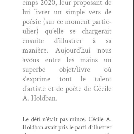
emps 2020, leur pro­posant de
lui livr­er un sim­ple vers de
poésie (sur ce moment par­ti­c­
uli­er) qu’elle se charg­erait
ensuite d’illustrer à sa
manière. Aujourd’hui nous
avons entre les mains un
superbe objet/livre où
s’exprime tout le tal­ent
d’artiste et de poète de Cécile
A. Holdban.
Le défi n’était pas mince. Cécile A.
Hold­ban avait pris le par­ti d’illustrer