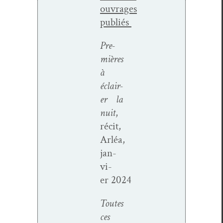
ouvrages
publiés
Pre­
mières
à
éclair­
er la
nuit
,
réc­it,
Arléa,
jan­
vi­
er 2024
Toutes
ces