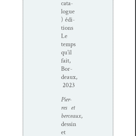
cat­a­
logue
) édi­
tions
Le
temps
qu’il
fait,
Bor­
deaux,
2023
Pier­
res et
berceaux
,
dessin
et