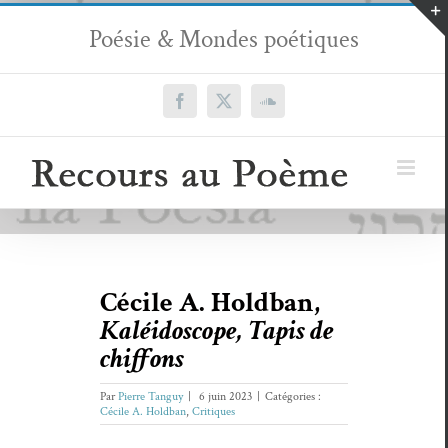
Passer
Poésie & Mondes poétiques
au
contenu
Facebook
X
SoundCloud
Cécile A. Holdban,
Kaléidoscope, Tapis de
chiffons
Par
Pierre Tanguy
|
6 juin 2023
|
Catégories :
Cécile A. Holdban
,
Critiques