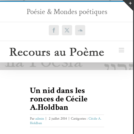
Passer
Poésie & Mondes poétiques
au
contenu
Facebook
X
SoundCloud
Un nid dans les
ronces de Cécile
A.Holdban
Par
admin
|
2 juillet 2014
|
Catégories :
Cécile A.
Holdban