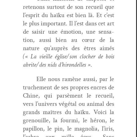
retenons surtout de son recueil que
l’esprit du haïku est bien là. Et c’est
le plus impor­tant. Il l’est dans cet art
de saisir une émo­tion, une sen­sa­
tion, aus­si bien au cœur de la
nature qu’auprès des êtres aimés
(« La vieille église/son clocher de bois
abrite/des nids d’hirondelles »
.
Elle nous ramène aus­si, par le
truche­ment de ses pro­pres encres de
Chine, qui parsè­ment le recueil,
vers l’univers végé­tal ou ani­mal des
grands maîtres du haïku. Voici la
grenouille, la four­mi, le héron, le
papil­lon, le pin, le mag­no­lia, l’iris,
l’arbre aux mille écus… Sans