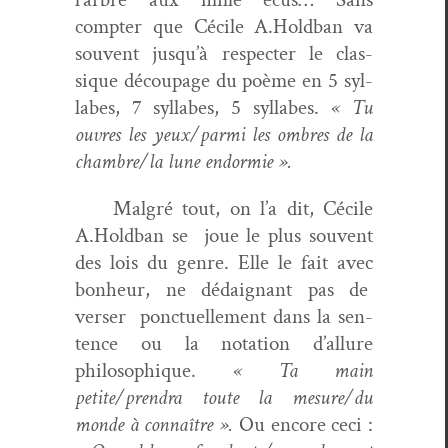
compter que Cécile A.Holdban va
sou­vent jusqu’à respecter le clas­
sique découpage du poème en 5 syl­
labes, 7 syl­labes, 5 syl­labes.
« Tu
ouvres les yeux/parmi les ombres de la
chambre/la lune endormie ».
Mal­gré tout, on l’a dit, Cécile
A.Holdban se joue le plus sou­vent
des lois du genre. Elle le fait avec
bon­heur, ne dédaig­nant pas de
vers­er ponctuelle­ment dans la sen­
tence ou la nota­tion d’allure
philosophique.
« Ta main
petite/prendra toute la mesure/du
monde à con­naître ».
Ou encore ceci :