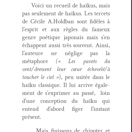
Voici un recueil de haïkus, mais
pas seule­ment de haïkus. Les ter­cets
de Cécile A.Holdban sont fidèles à
l’esprit et aux règles du fameux
genre poé­tique japon­ais mais s’en
échap­pent aus­si très sou­vent. Ain­si,
l’auteure ne nég­lige pas la
métaphore
(« Les pavots du
vent/dressent leur cœur échevelé/à
touch­er le ciel »
), peu usitée dans le
haïku clas­sique. Il lui arrive égale­
ment de s’exprimer au passé, loin
d’une con­cep­tion du haïku qui
entend d’abord figer l’instant
présent.
Mais finis­sons de chipot­er et