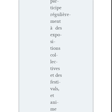
par­
ticipe
régulière­
ment
à des
expo­
si­
tions
col­
lec­
tives
et des
fes­ti­
vals,
et
ani­
me