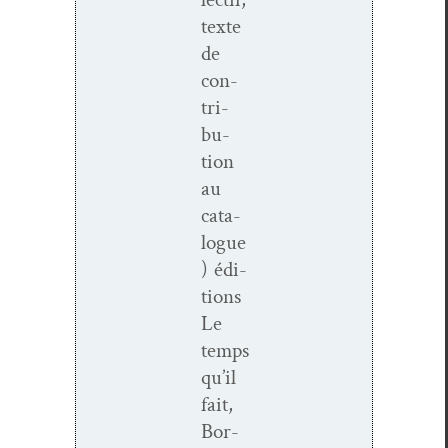
texte
de
con­
tri­
bu­
tion
au
cat­a­
logue
) édi­
tions
Le
temps
qu’il
fait,
Bor­