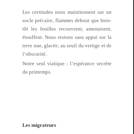
Les cer­ti­tudes nous main­ti­en­nent sur un
socle pré­caire, flammes debout que bien­
tôt les feuilles recou­vrent, amenuisent,
étouf­fent. Nous restons sans appui sur la
terre nue, glacée, au seuil du ver­tige et de
l’obscurité.
Notre seul via­tique : l’espérance secrète
du printemps.
Les migrateurs