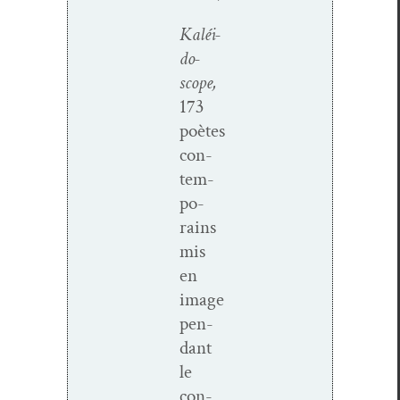
Kaléi­
do­
scope,
173
poètes
con­
tem­
po­
rains
mis
en
image
pen­
dant
le
con­