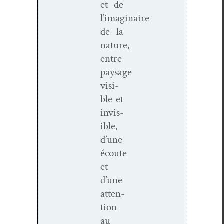
et de
l’imaginaire
de la
nature,
entre
paysage
vis­i­
ble et
invis­
i­ble,
d’une
écoute
et
d’une
atten­
tion
au