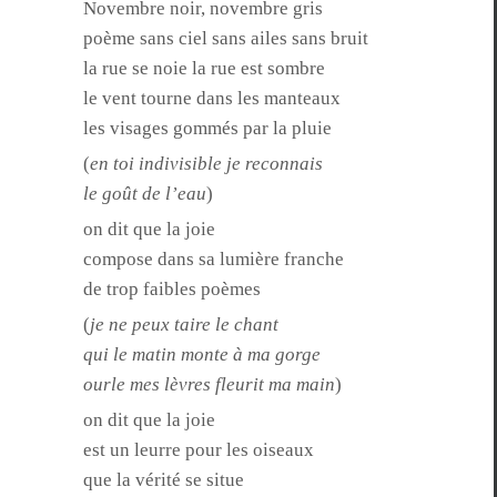
Novem­bre noir, novem­bre gris
poème sans ciel sans ailes sans bruit
la rue se noie la rue est sombre
le vent tourne dans les manteaux
les vis­ages gom­més par la pluie
(
en toi indi­vis­i­ble je reconnais
le goût de l’eau
)
on dit que la joie
com­pose dans sa lumière franche
de trop faibles poèmes
(
je ne peux taire le chant
qui le matin monte à ma gorge
ourle mes lèvres fleu­rit ma main
)
on dit que la joie
est un leurre pour les oiseaux
que la vérité se situe