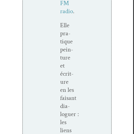
FM
radio
.
Elle
pra­
tique
pein­
ture
et
écri­t­
ure
en les
faisant
dia­
loguer :
les
liens