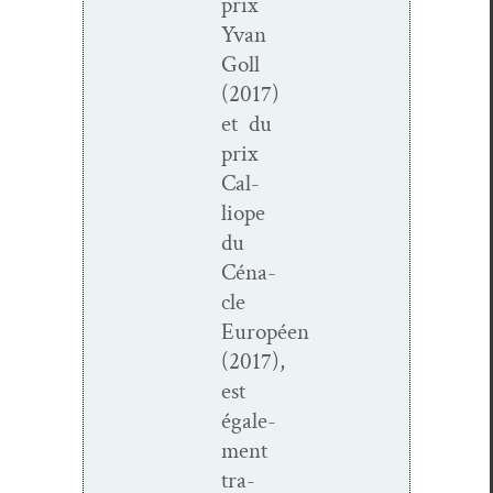
prix
Yvan
Goll
(2017)
et du
prix
Cal­
liope
du
Céna­
cle
Européen
(2017),
est
égale­
ment
tra­