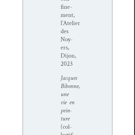
fine­
ment,
l’Atelier
des
Noy­
ers,
Dijon,
2023
Jacques
Bibonne,
une
vie en
pein­
ture
(col­
lec­tif,