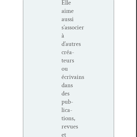
Elle
aime
aus­si
s’associer
à
d’autres
créa­
teurs
ou
écrivains
dans
des
pub­
li­ca­
tions,
revues
et