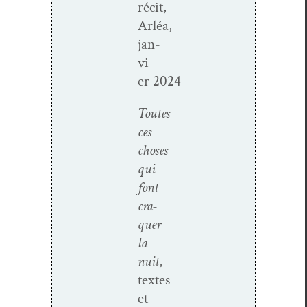
réc­it,
Arléa,
jan­
vi­
er 2024
Toutes
ces
choses
qui
font
cra­
quer
la
nuit
,
textes
et