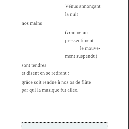
Vénus annonçant
la nuit
nos mains
(comme un
pressentiment
le mou­ve­
ment suspendu)
sont ten­dres
et dis­ent en se retirant :
grâce soit ren­due à nos os de flûte
par qui la musique fut ailée.