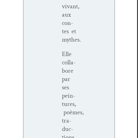
vivant,
aux
con­
tes et
mythes.
Elle
col­la­
bore
par
ses
pein­
tures,
poèmes,
tra­
duc­
tions