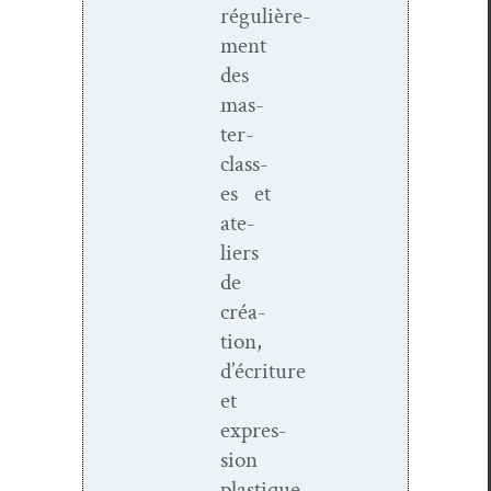
régulière­
ment
des
mas­
ter­
class­
es et
ate­
liers
de
créa­
tion,
d’écriture
et
expres­
sion
plastique.