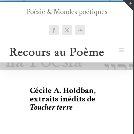
Passer
Poésie & Mondes poétiques
au
contenu
Facebook
X
SoundCloud
Cécile A. Holdban,
extraits inédits de
Toucher terre