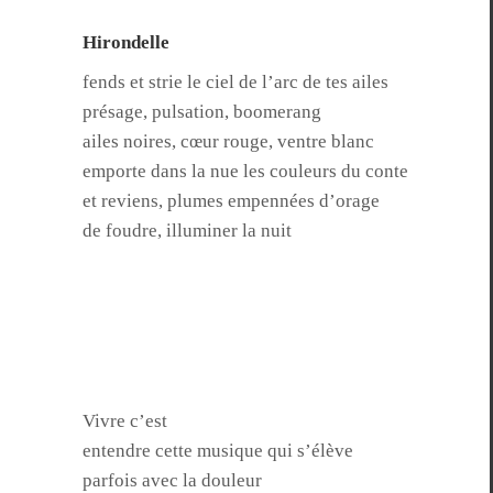
Hirondelle
fends et strie le ciel de l’arc de tes ailes
présage, pul­sa­tion, boomerang
ailes noires, cœur rouge, ven­tre blanc
emporte dans la nue les couleurs du conte
et reviens, plumes empen­nées d’orage
de foudre, illu­min­er la nuit
Vivre c’est
enten­dre cette musique qui s’élève
par­fois avec la douleur