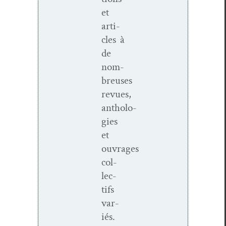
et
arti­
cles à
de
nom­
breuses
revues,
antholo­
gies
et
ouvrages
col­
lec­
tifs
var­
iés.