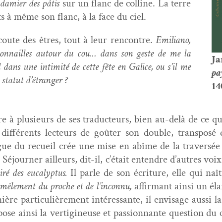
u
dami­er des pâtis
sur un flanc de colline. La terre
ts à même son flanc, à la face du ciel.
écoute des êtres, tout à leur ren­con­tre.
Emil­iano,
 son­nailles autour du cou… dans son geste de me la
Ja
l dans une intim­ité de cette fête en Gal­ice, ou s’il me
pa
statut d’étranger ?
14
re à plusieurs de ses tra­duc­teurs, bien au-delà de ce qui
dif­férents lecteurs de goûter son dou­ble, trans­pos
ingue du recueil crée une mise en abîme de la tra­ver­sée
 Séjourn­er ailleurs, dit-il, c’était enten­dre d’autres voi
ré des euca­lyp­tus.
Il par­le de son écri­t­ure, elle qui naî
mêle­ment du proche et de l’inconnu,
affir­mant ain­si un éla
ère par­ti­c­ulière­ment intéres­sante, il envis­age aus­s
ose ain­si la ver­tig­ineuse et pas­sion­nante ques­tion du