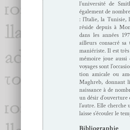
l’u­ni­ver­sité de Smi
égale­ment de nom­bre
: l’I­tal­ie, la Tunis
réside depuis à Mont
dans les années 1970
ailleurs con­sacré sa
maniériste. Il est trè
mémoire joue aus­si 
voy­ages sont l’oc­ca­sio
tion ami­cale ou amo
Maghreb, don­nant li
nais­sance à de nom­b
un désir d’ou­ver­tur
l’autre. Elle cherche
laisse s’é­couler le t
Bibliographie