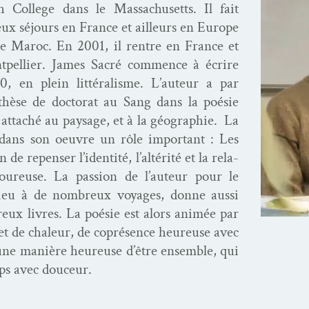
th Col­lege dans le Mass­a­chu­setts. Il fait
ux séjours en France et ailleurs en Europe
ie, le Maroc. En 2001, il ren­tre en France et
­pel­li­er. James Sacré com­mence à écrire
, en plein lit­téral­isme. L’au­teur a par
 thèse de doc­tor­at au Sang dans la poésie
s attaché au paysage, et à la géo­gra­phie. La
dans son oeu­vre un rôle impor­tant : Les
n de repenser l’i­den­tité, l’altérité et la rela­
ureuse. La pas­sion de l’au­teur pour le
eu à de nom­breux voy­ages, donne aus­si
reux livres. La poésie est alors ani­mée par
e et de chaleur, de coprésence heureuse avec
 une manière heureuse d’être ensem­ble, qui
emps avec douceur.