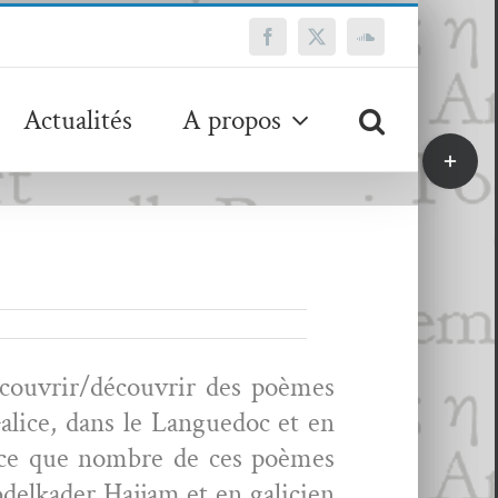
Facebook
X
SoundCloud
Actualités
A propos
Bascule
de
la
zone
de
la
barre
coulissa
découvrir/découvrir des poèmes
l­ice, dans le Langue­doc et en
nnonce que nom­bre de ces poèmes
elka­d­er Haj­jam et en gali­cien