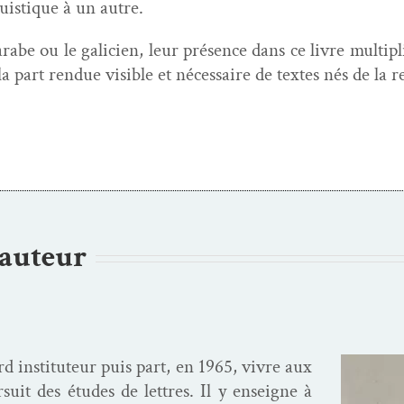
uis­tique à un autre.
’arabe ou le gali­cien, leur présence dans ce livre mul­ti
a part ren­due vis­i­ble et néces­saire de textes nés de la r
’auteur
d insti­tu­teur puis part, en 1965, vivre aux
suit des études de let­tres. Il y enseigne à