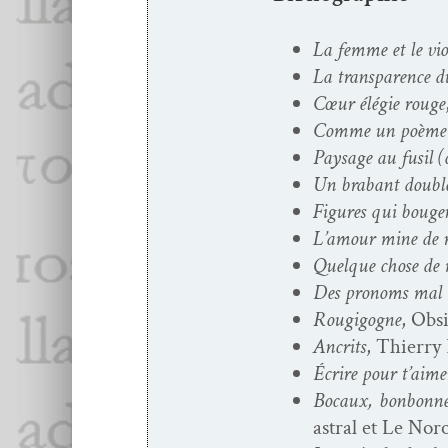
La femme et le vio­l
La trans­parence d
Cœur élégie rouge
Comme un poème 
Paysage au fusil 
Un bra­bant dou­ble
Fig­ures qui boug
L’amour mine de 
Quelque chose de 
Des pronoms mal tr
Rougi­gogne
, Obsi
Ancrits
, Thier­r
Écrire pour t’aime
Bocaux, bon­bonne
astral et Le Noro