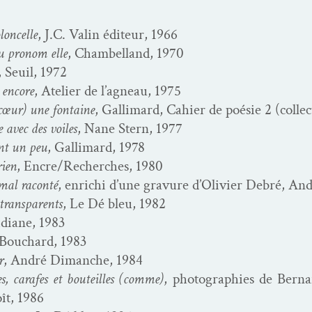
on­celle
, J.C. Valin édi­teur, 1966
u pronom elle
, Cham­bel­land, 1970
, Seuil, 1972
encore
, Ate­lier de l’ag­neau, 1975
(cœur) une fontaine
, Gal­li­mard, Cahi­er de poésie 2 (col­lec
 avec des voiles
, Nane Stern, 1977
ent un peu
, Gal­li­mard, 1978
rien
, Encre/Recherches, 1980
mal racon­té
, enrichi d’une gravure d’O­livi­er Debré, A
ans­par­ents
, Le Dé bleu, 1982
d­i­ane, 1983
y Bouchard, 1983
r
, André Dimanche, 1984
s, carafes et bouteilles (comme)
, pho­togra­phies de Bern
ît, 1986