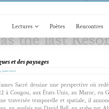
Lectures
Poètes
Rencontres
gues et des paysages
s
,
James Sacré
James Sacré des­sine une per­spec­tive où re
022 à Cougou, aux États-Unis, au Maroc, en Ga
une tra­ver­sée tem­porelle et spa­tiale, il a
ions, en anglais par David Ball, en arabe par Abd