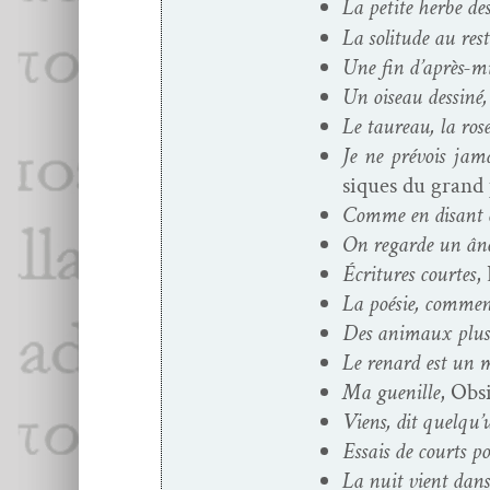
La petite herbe de
La soli­tude au res
Une fin d’après-m
Un oiseau dess­iné,
Le tau­reau, la ro
Je ne prévois jama
siques du grand 
Comme en dis­ant c’
On regarde un ân
Écri­t­ures cour­tes
,
La poésie, com­men
Des ani­maux plus 
Le renard est un 
Ma gue­nille
, Obsi
Viens, dit quelqu’
Essais de courts p
La nuit vient dans