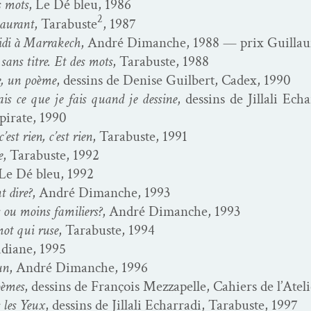
s mots
, Le Dé bleu, 1986
2
tau­rant
, Tara­buste
, 1987
idi à Mar­rakech
, André Dimanche, 1988 — prix Guil­laum
 sans titre. Et des mots
, Tara­buste, 1988
se, un poème
, dessins de Denise Guil­bert, Cadex, 1990
is ce que je fais quand je des­sine
, dessins de Jil­lali Echa
pirate, 1990
est rien, c’est rien
, Tara­buste, 1991
e
, Tara­buste, 1992
 Le Dé bleu, 1992
t dire?
, André Dimanche, 1993
ou moins fam­i­liers?
, André Dimanche, 1993
mot qui ruse
, Tara­buste, 1994
d­i­ane, 1995
un
, André Dimanche, 1996
oèmes
, dessins de François Mez­za­pelle, Cahiers de l’Atel
 les Yeux
, dessins de Jil­lali Echar­ra­di, Tara­buste, 1997