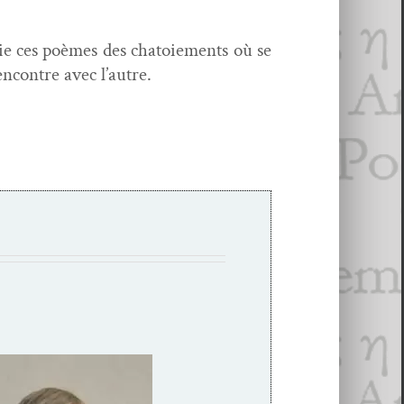
­plie ces poèmes des cha­toiements où se
en­con­tre avec l’autre.