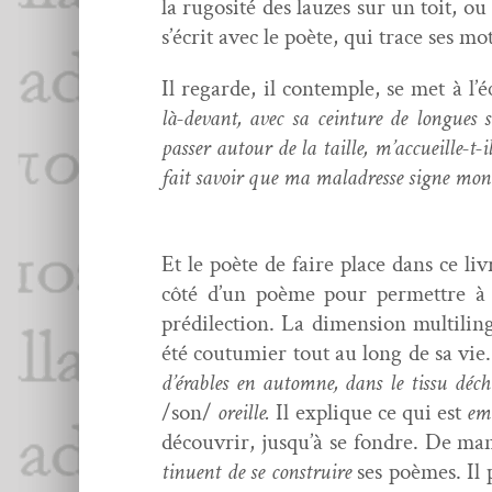
la rugosité des lauzes sur un toit, o
s’écrit avec le poète, qui trace ses mo
Il regarde, il con­tem­ple, se met à l’
là-devant, avec sa cein­ture de longues
pass­er autour de la taille, m’accueille-t-i
fait savoir que ma mal­adresse signe mon 
Et le poète de faire place dans ce liv
côté d’un poème pour per­me­t­tre à 
prédilec­tion. La dimen­sion mul­ti­l
été cou­tu­mi­er tout au long de sa vie.
d’érables en automne, dans le tis­su déchi
/son/
oreille.
Il explique ce qui est
em
décou­vrir, jusqu’à se fon­dre. De mani
tin­u­ent de se con­stru­ire
ses poèmes. Il p