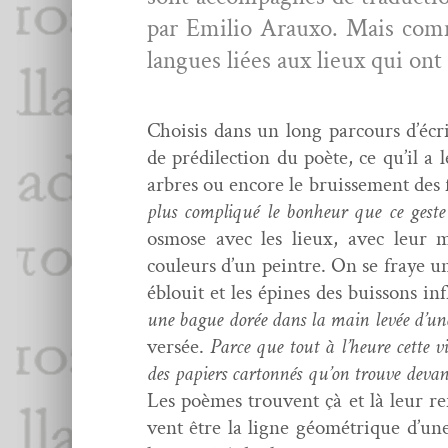
par Emilio Arauxo. Mais comme 
langues liées aux lieux qui ont
Choi­sis dans un long par­cours d’écri
de prédilec­tion du poète, ce qu’il a l
arbres ou encore le bruisse­ment des f
plus com­pliqué le bon­heur que ce geste 
osmose avec les lieux, avec leur ma
couleurs d’un pein­tre. On se fraye u
éblouit et les épines des buis­sons inf
une bague dorée dans la main lev­ée d’
ver­sée.
Parce que tout à l’heure cette v
des papiers car­ton­nés qu’on trou­ve deva
Les poèmes trou­vent çà et là leur ref
vent être la ligne géométrique d’une 