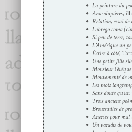
La pein­ture du po
Ana­colup­tères
, il
Rela­tion, essai de
Labrego coma (cin­
Si peu de terre, to
L’Amérique un pe
Écrire à côté
, Tar
Une petite fille sil
Mon­sieur l’évêque
Mou­ve­men­té de m
Les mots longtemps
Sans doute qu’un t
Trois anciens poèm
Brous­sailles de pr
Âner­ies pour mal 
Un par­adis de pous