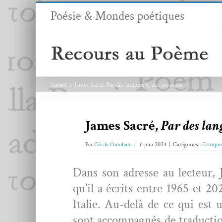
Passer
Poésie & Mondes poétiques
au
contenu
James Sacré, Par des langues et des paysages
Accueil
James Sacré,
Par des lan
Par
Cécile Oumhani
|
6 juin 2024
|
Catégories :
Critique
Dans son adresse au lecteur, 
qu’il a écrits entre 1965 et 2
Ital­ie. Au-delà de ce qui est 
sont accom­pa­g­nés de tra­duc­t