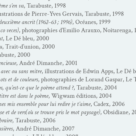
ème s’en va
, Tara­buste, 1998
lus­tra­tions de Pierre-Yves Ger­vais, Tara­buste, 1998
 deux­ième ancrit (1962–63 ; 1996)
, Océanes, 1999
co veces)
, pho­togra­phies d’Emilio Arauxo, Noitaren­ga, 
ut
, Le Dé bleu, 2000
u
, Trait‑d’union, 2000
a­buste, 2000
en­cieuse
, André Dimanche, 2001
 avec ou sans mitre
, illus­tra­tions de Edwin Apps, Le Dé 
ots et de couleurs
, pho­togra­phies de Lorand Gas­par, Le 
, qu’est-ce que le poème attend ?
, Tara­buste, 2004
itre est dans le poème
, Wig­wam édi­tions, 2004
es mis ensem­ble pour lui redire je t’aime
, Cadex, 2006
ose et de vers(où se trou­ve pris le mot paysage)
, Obsid­i­ane, 
braire
, Tara­buste, 2006
­sières
, André Dimanche, 2007