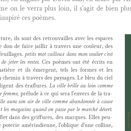
on le ver­ra plus loin, il s’agit de bien plu
 inspiré ces poèmes.
ture, ils sont des retrou­vailles avec les espaces
e don de faire jail­lir à tra­vers une couleur, des
euil­lages.
petits mot cail­loux dans mon souli­er c’est
de jeter les restes.
Ces poèmes ont été écrits en
tière et ils émer­gent, tels les formes et les
n chemin à tra­vers des paysages. Le bleu du ciel
li­gent des éraflures.
La ville brille au loin comme
une femme,
prélude à ce qui sera l’envers de la tra­
ille aura son air de ville comme aban­don­née à cause
nt les mag­a­sins quand on passe par le marché désert.
let dans des grif­fures, des mar­ques. Elles peu­
poterie amérin­di­enne, l’oblique d’une colline,