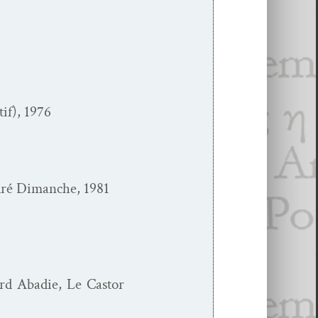
­tif), 1976
ndré Dimanche, 1981
ard Abadie, Le Cas­tor