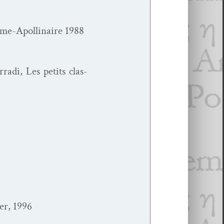
e-Apol­li­­naire 1988
r­ra­di, Les petits clas­
ier, 1996