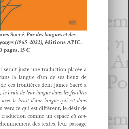
mes Sacré,
Par des langues et des
ysages (1965–2022),
édi­tions APIC,
0 pages, 15 €
 serait juste une tra­duc­tion placée à
é dans la langue d’un de ses lieux de
 de ces fron­tières dont James Sacré a
x,
le bruit de leur langue dans les feuil­lées
t
avec le bruit d’une langue qui est dans
n vers ce qui est dif­férent, le désir de
i la tra­duc­tion comme un espace
où con­
 chem­ine­ment des textes, leur pas­sage