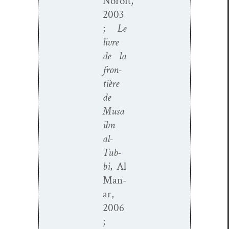
Noroît,
2003
;
Le
livre
de la
fron­
tière
de
Musa
ibn
al-
Tub­
bi
, Al
Man­
ar,
2006
;