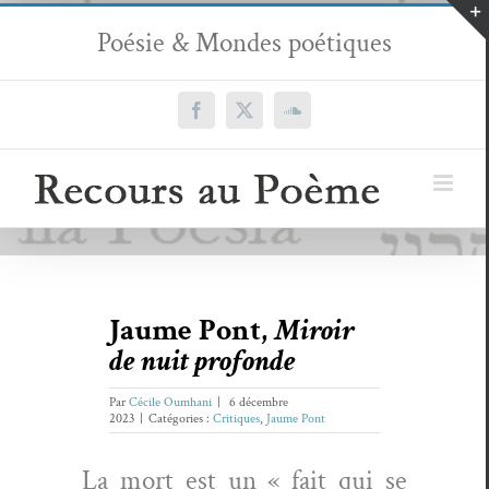
Passer
Poésie & Mondes poétiques
au
contenu
Facebook
X
SoundCloud
Jaume Pont,
Miroir
de nuit profonde
Par
Cécile Oumhani
|
6 décembre
2023
|
Catégories :
Critiques
,
Jaume Pont
La mort est un « fait qui se