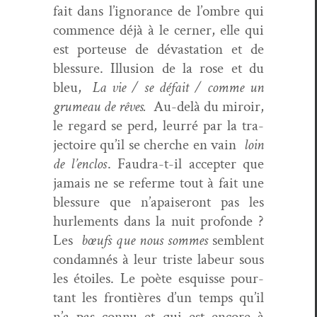
fait dans l’ignorance de l’ombre qui
com­mence déjà à le cern­er, elle qui
est por­teuse de dévas­ta­tion et de
blessure. Illu­sion de la rose et du
bleu,
La vie / se défait / comme un
grumeau de rêves.
Au-delà du miroir,
le regard se perd, leur­ré par la tra­
jec­toire qu’il se cherche en vain
loin
de l’enclos
. Fau­dra-t-il accepter que
jamais ne se referme tout à fait une
blessure que n’apaiseront pas les
hurlements dans la nuit pro­fonde ?
Les
bœufs que nous sommes
sem­blent
con­damnés à leur triste labeur sous
les étoiles. Le poète esquisse pour­
tant les fron­tières d’un temps qu’il
n’a pas con­nu et qui est encore à