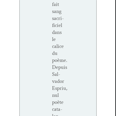
fait
sang
sac­ri­
fi­ciel
dans
le
cal­ice
du
poème.
Depuis
Sal­
vador
Espriu,
nul
poète
cata­