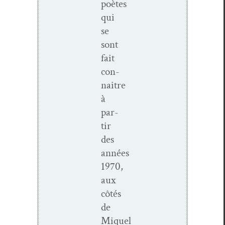
poètes
qui
se
sont
fait
con­
naitre
à
par­
tir
des
années
1970,
aux
côtés
de
Miquel