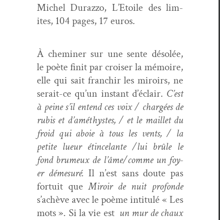
Michel Duraz­zo, L’Etoile des lim­
ites, 104 pages, 17 euros.
À chem­iner sur une sente désolée,
le poète finit par crois­er la mémoire,
elle qui sait franchir les miroirs, ne
serait-ce qu’un instant d’éclair.
C’est
à
peine s
’il entend ces voix / chargées de
rubis et d’améthystes, / et le mail­let du
froid qui aboie à tous les vents, / la
petite lueur é
tince­lante
/lui brûle le
fond brumeux de l’âme/comme un foy­
er démesuré.
Il n’est sans doute pas
for­tu­it que
Miroir de nuit pro­fonde
s’achève avec le poème inti­t­ulé « Les
mots ». Si la vie est
un mur de chaux