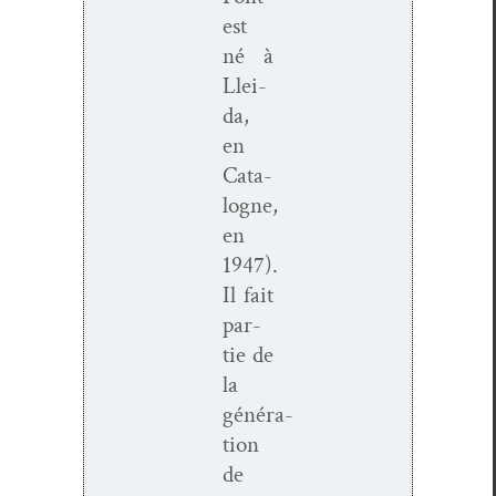
est
né à
Llei­
da,
en
Cat­a­
logne,
en
1947).
Il fait
par­
tie de
la
généra­
tion
de