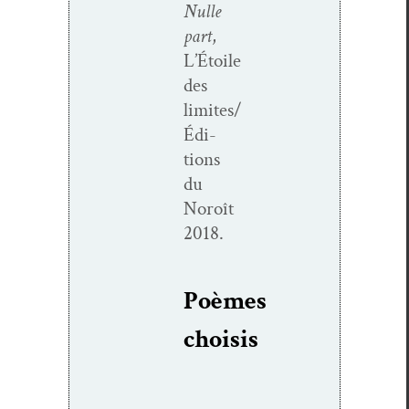
Nulle
part
,
L’Étoile
des
limites/
Édi­
tions
du
Noroît
2018.
Poèmes
choi­sis