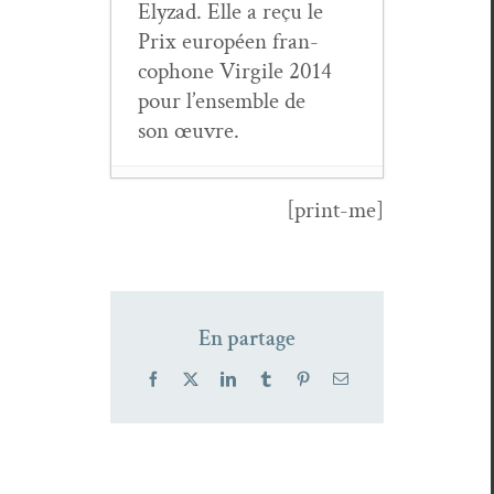
Elyzad. Elle a reçu le
Prix européen fran­
coph­o­ne Vir­gile 2014
pour l’ensemble de
son œuvre.
[print-me]
Raed Anis Al-
Jishi : une poé­
tique de l’argile
venue d’Arabie
En partage
saou­dite
- 6
mai 2026
Facebook
X
LinkedIn
Tumblr
Pinterest
Email
Yin Xiaoyuan,
Pteri­dopho­ra
Alber­ti 萨克森
风鸟
- 6 sep­