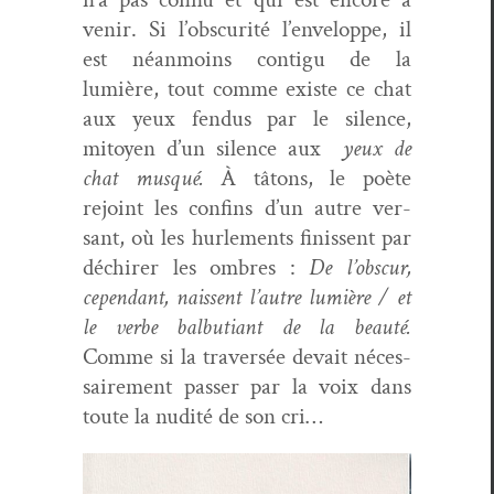
venir. Si l’obscurité l’enveloppe, il
est néan­moins con­tigu de la
lumière, tout comme existe ce chat
aux yeux fendus par le silence,
mitoyen d’un silence aux
yeux de
chat musqué.
À tâtons, le poète
rejoint les con­fins d’un autre ver­
sant, où les hurlements finis­sent par
déchir­er les ombres :
De l’obscur,
cepen­dant, nais­sent l’autre lumière / et
le verbe bal­bu­tiant de la beauté.
Comme si la tra­ver­sée devait néces­
saire­ment pass­er par la voix dans
toute la nudité de son cri…