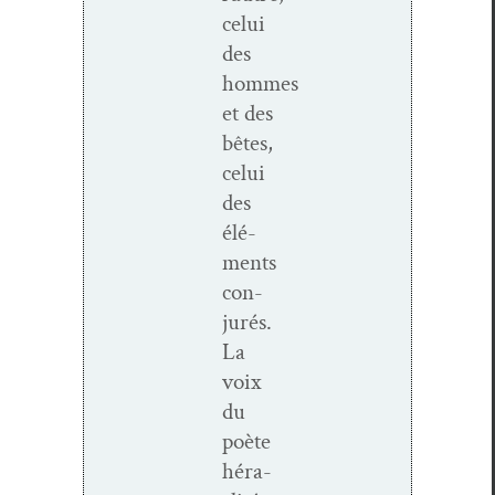
celui
des
hommes
et des
bêtes,
celui
des
élé­
ments
con­
jurés.
La
voix
du
poète
hér­a­