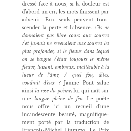
dressé face à nous, si la douleur est
d’abord un cri, les mots finis­sent par
advenir. Eux seuls peu­vent tran­
scen­der la perte et l’absence.
s’ils ne
don­naient pas libre cours aux sources
/et jamais ne reve­naient aux sources les
plus pro­fondes, si le fleuve dans lequel
on se baigne /était tou­jours le même
fleuve, luisant, ombreux, inal­térable à la
lueur de l’âme, / quel fou, dites,
voudrait d’eux ?
Jaume Pont salue
ain­si
la rose du poème,
lui qui naît sur
une
langue pleine de feu.
Le poète
nous offre ici un recueil d’une
incan­des­cente beauté, mag­nifique­
ment porté par la tra­duc­tion de
François-Michel Duraz­zo. Le Prix