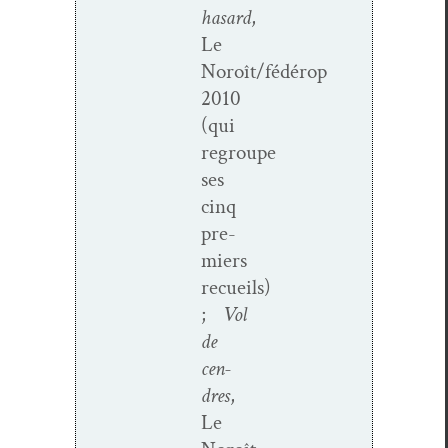
hasard
,
Le
Noroît/fédérop
2010
(qui
regroupe
ses
cinq
pre­
miers
recueils)
;
Vol
de
cen­
dres
,
Le