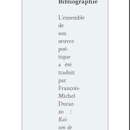
Bibliographie
L’ensemble
de
son
œuvre
poé­
tique
a été
traduit
par
François-
Michel
Duraz­
zo :
Rai­
son de