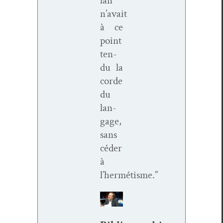
lan
n’avait
à ce
point
ten­
du la
corde
du
lan­
gage,
sans
céder
à
l’hermétisme.”