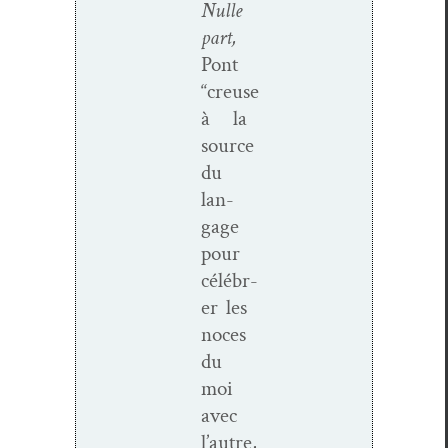
Nulle
part,
Pont
“creuse
à la
source
du
lan­
gage
pour
célébr­
er les
noces
du
moi
avec
l’autre,