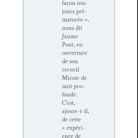
façon tou­
jours pré­
maturée »,
nous dit
Jaume
Pont, en
ouver­ture
de son
recueil
Miroir de
nuit pro­
fonde.
C’est,
ajoute-t-il,
de cette
« expéri­
ence de