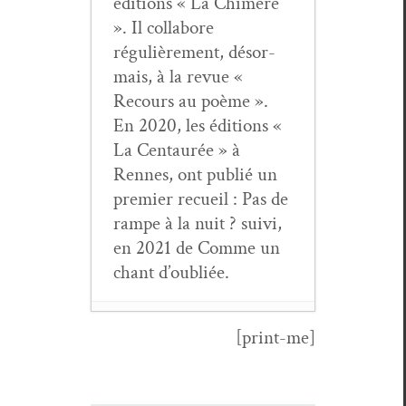
édi­tions « La Chimère
». Il col­la­bore
régulière­ment, désor­
mais, à la revue «
Recours au poème ».
En 2020, les édi­tions «
La Cen­tau­rée » à
Rennes, ont pub­lié un
pre­mier recueil : Pas de
rampe à la nuit ? suivi,
en 2021 de Comme un
chant d’oubliée.
[print-me]
Joël-Claude
Mef­fre,
Chroniques du