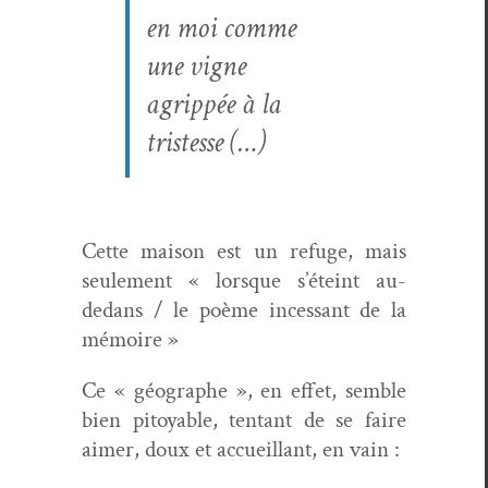
en moi comme
une vigne
agrip­pée à la
tristesse (…)
Cette mai­son est un refuge, mais
seule­ment « lorsque s’éteint au-
dedans / le poème inces­sant de la
mémoire »
Ce « géo­graphe », en effet, sem­ble
bien pitoy­able, ten­tant de se faire
aimer, doux et accueil­lant, en vain :