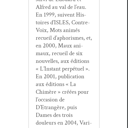
Alfred au val de l’eau.
En 1999, suiv­ent His­
toires d’ISLES, Con­tre-
Voix, Mots ani­més
recueil d’aphorismes, et,
en 2000, Maux ani­
maux, recueil de six
nou­velles, aux édi­tions
« L’Instant per­pétuel ».
En 2001, pub­li­ca­tion
aux édi­tions « La
Chimère » créées pour
l’occasion de
D’Etrangère, puis
Dames des trois
douleurs en 2004, Vari­