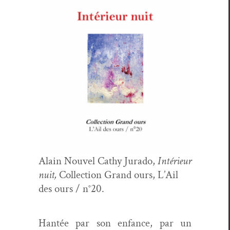
Alain Nou­v­el Cathy Jura­do,
Intérieur
nuit,
Col­lec­tion Grand ours, L’Ail
des ours / n°20.
Han­tée par son enfance, par un