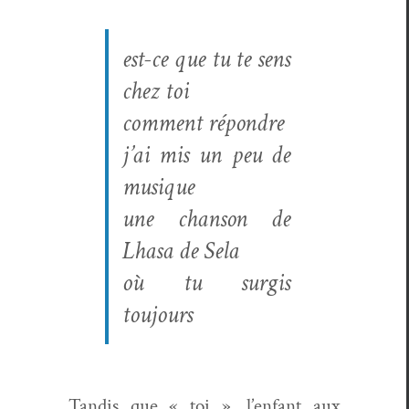
est-ce que tu te sens
chez toi
com­ment répondre
j’ai mis un peu de
musique
une chan­son de
Lhasa de Sela
où tu sur­gis
toujours
Tan­dis que « toi », l’enfant aux