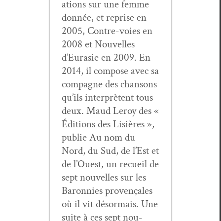
a­tions sur une femme
don­née, et reprise en
2005, Con­tre-voies en
2008 et Nou­velles
d’Eurasie en 2009. En
2014, il com­pose avec sa
com­pagne des chan­sons
qu’ils inter­prè­tent tous
deux. Maud Leroy des «
Édi­tions des Lisières »,
pub­lie Au nom du
Nord, du Sud, de l’Est et
de l’Ouest, un recueil de
sept nou­velles sur les
Baron­nies provençales
où il vit désor­mais. Une
suite à ces sept nou­