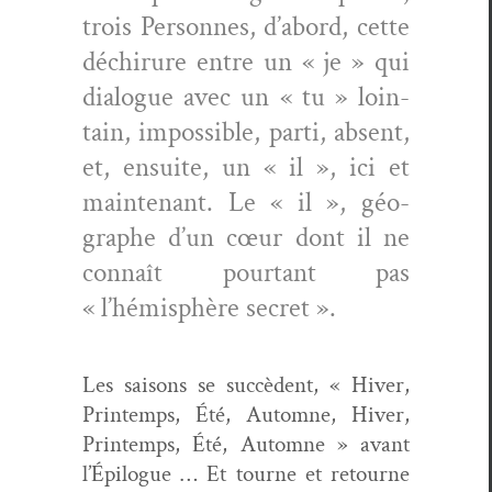
trois Per­son­nes, d’abord, cette
déchirure entre un « je » qui
dia­logue avec un « tu » loin­
tain, impos­si­ble, par­ti, absent,
et, ensuite, un « il », ici et
main­tenant. Le « il », géo­
graphe d’un cœur dont il ne
con­naît pour­tant pas
« l’hémisphère secret ».
Les saisons se suc­cè­dent, « Hiv­er,
Print­emps, Été, Automne, Hiv­er,
Print­emps, Été, Automne » avant
l’Épilogue … Et tourne et retourne