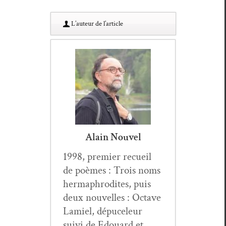
L’au­teur de l’article
Alain Nouvel
1998, pre­mier recueil
de poèmes : Trois noms
her­maph­ro­dites, puis
deux nou­velles : Octave
Lamiel, dépuceleur
suivi de Edouard et