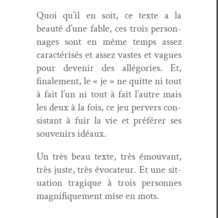
Quoi qu’il en soit, ce texte a la
beauté d’une fable, ces trois per­son­
nages sont en même temps assez
car­ac­térisés et assez vastes et vagues
pour devenir des allé­gories. Et,
finale­ment, le « je » ne quitte ni tout
à fait l’un ni tout à fait l’autre mais
les deux à la fois, ce jeu per­vers con­
sis­tant à fuir la vie et préfér­er ses
sou­venirs idéaux.
Un très beau texte, très émou­vant,
très juste, très évo­ca­teur. Et une sit­
u­a­tion trag­ique à trois per­son­nes
mag­nifique­ment mise en mots.