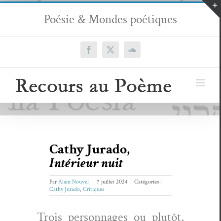
Passer
Poésie & Mondes poétiques
au
contenu
Facebook
X
SoundCloud
Cathy Jurado,
Intérieur nuit
Par
Alain Nouvel
|
7 juillet 2024
|
Catégories :
Cathy Jurado
,
Critiques
Trois per­son­nages ou plutôt,