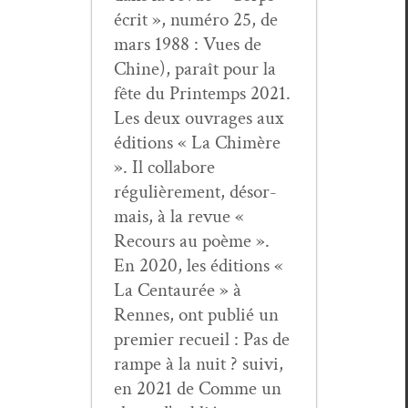
écrit », numéro 25, de
mars 1988 : Vues de
Chine), paraît pour la
fête du Print­emps 2021.
Les deux ouvrages aux
édi­tions « La Chimère
». Il col­la­bore
régulière­ment, désor­
mais, à la revue «
Recours au poème ».
En 2020, les édi­tions «
La Cen­tau­rée » à
Rennes, ont pub­lié un
pre­mier recueil : Pas de
rampe à la nuit ? suivi,
en 2021 de Comme un