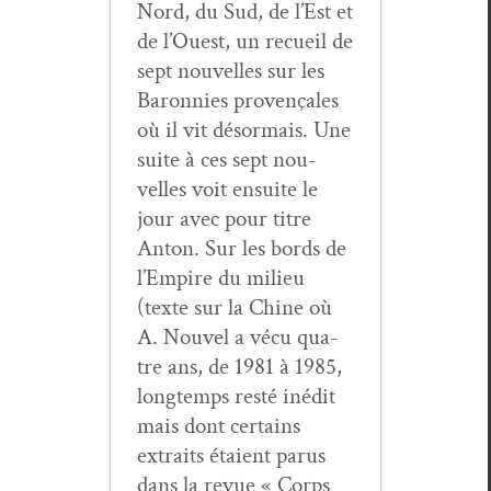
Nord, du Sud, de l’Est et
de l’Ouest, un recueil de
sept nou­velles sur les
Baron­nies provençales
où il vit désor­mais. Une
suite à ces sept nou­
velles voit ensuite le
jour avec pour titre
Anton. Sur les bor­ds de
l’Empire du milieu
(texte sur la Chine où
A. Nou­v­el a vécu qua­
tre ans, de 1981 à 1985,
longtemps resté inédit
mais dont cer­tains
extraits étaient parus
dans la revue « Corps