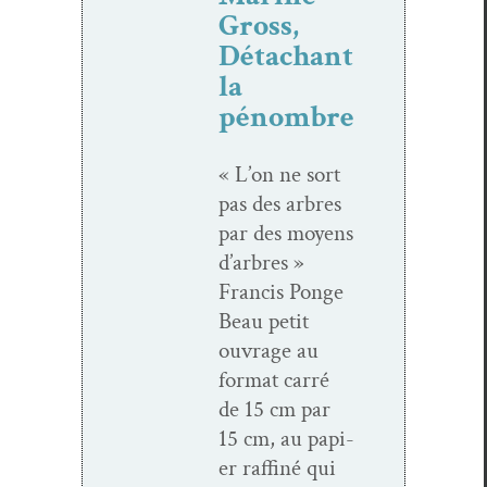
Gross,
Détachant
la
pénombre
« L’on ne sort
pas des arbres
par des moyens
d’arbres »
Fran­cis Ponge
Beau petit
ouvrage au
for­mat car­ré
de 15 cm par
15 cm, au papi­
er raf­finé qui