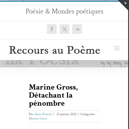
Passer
Poésie & Mondes poétiques
au
contenu
Facebook
X
SoundCloud
Marine Gross,
Détachant la
pénombre
Par
Alain Nouvel
|
21 janvier 2021
|
Catégories :
Marine Gross