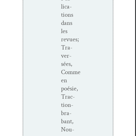
li­ca­
tions
dans
les
revues;
Tra­
ver­
sées,
Comme
en
poésie,
Trac­­
tion-
bra­
bant,
Nou­