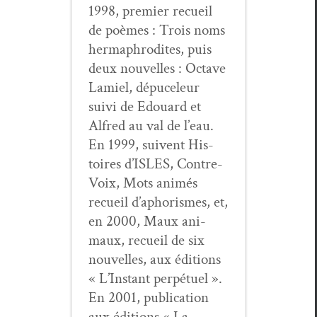
1998, pre­mier recueil
de poèmes : Trois noms
her­maph­ro­dites, puis
deux nou­velles : Octave
Lamiel, dépuceleur
suivi de Edouard et
Alfred au val de l’eau.
En 1999, suiv­ent His­
toires d’ISLES, Con­tre-
Voix, Mots ani­més
recueil d’aphorismes, et,
en 2000, Maux ani­
maux, recueil de six
nou­velles, aux édi­tions
« L’Instant per­pétuel ».
En 2001, pub­li­ca­tion
aux édi­tions « La