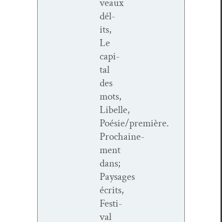
veaux
dél­
its,
Le
cap­i­
tal
des
mots,
Libelle,
Poésie/première.
Prochaine­
ment
dans;
Paysages
écrits,
Fes­ti­
val