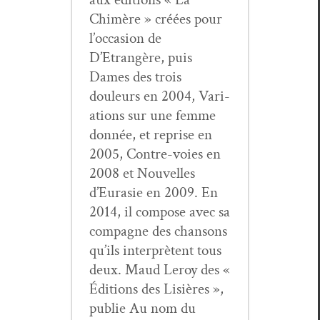
Chimère » créées pour
l’occasion de
D’Etrangère, puis
Dames des trois
douleurs en 2004, Vari­
a­tions sur une femme
don­née, et reprise en
2005, Con­tre-voies en
2008 et Nou­velles
d’Eurasie en 2009. En
2014, il com­pose avec sa
com­pagne des chan­sons
qu’ils inter­prè­tent tous
deux. Maud Leroy des «
Édi­tions des Lisières »,
pub­lie Au nom du