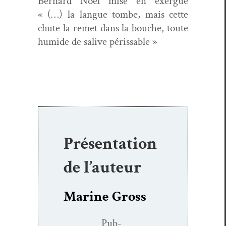
Bernard Noël mise en exer­gue
« (…) la langue tombe, mais cette
chute la remet dans la bouche, toute
humide de salive périssable »
Présentation
de l’auteur
Marine Gross
Pub­