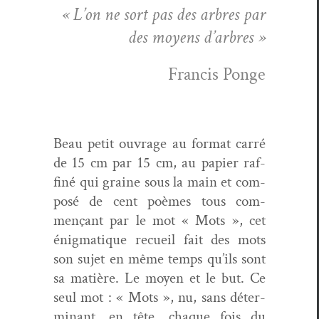
« L’on ne sort pas des arbres par
des moyens d’arbres »
Fran­cis Ponge
Beau petit ouvrage au for­mat car­ré
de 15 cm par 15 cm, au papi­er raf­
finé qui graine sous la main et com­
posé de cent poèmes tous com­
mençant par le mot « Mots », cet
énig­ma­tique recueil fait des mots
son sujet en même temps qu’ils sont
sa matière. Le moyen et le but. Ce
seul mot : « Mots », nu, sans déter­
mi­nant, en tête, chaque fois du