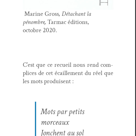
Marine Gross
, Détachant la
pénom­bre
,
Tar­mac éditions,
octo­bre 2020.
C’est que ce recueil nous rend com­
plices de cet écaille­ment du réel que
les mots produisent :
Mots par petits
morceaux
Jonchent au sol