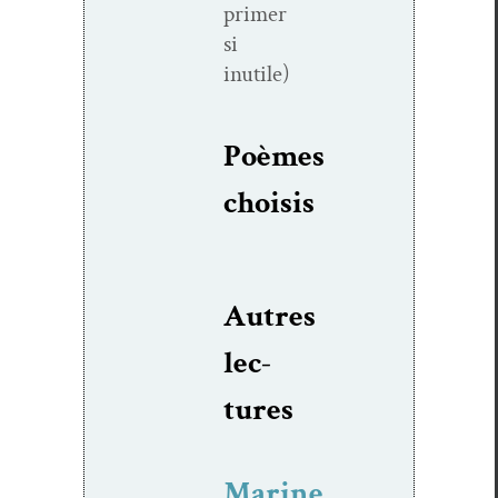
primer
si
inutile)
Poèmes
choi­sis
Autres
lec­
tures
Marine