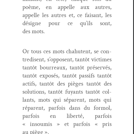
poème, en appelle aux autres,
appelle les autres et, ce faisant, les
désigne pour ce qu’ils sont,
des mots.
Or tous ces mots chahutent, se con­
tre­dis­ent, s’opposent, tan­tôt vic­times
tan­tôt bour­reaux, tan­tôt préservés,
tan­tôt exposés, tan­tôt pas­sifs tan­tôt
act­ifs, tan­tôt des pièges tan­tôt des
solu­tions, tan­tôt fuyants tan­tôt col­
lants, mots qui sépar­ent, mots qui
répar­ent, par­fois dans du for­mol,
par­fois en lib­erté, par­fois
« insoumis » et par­fois « pris
au piège ».