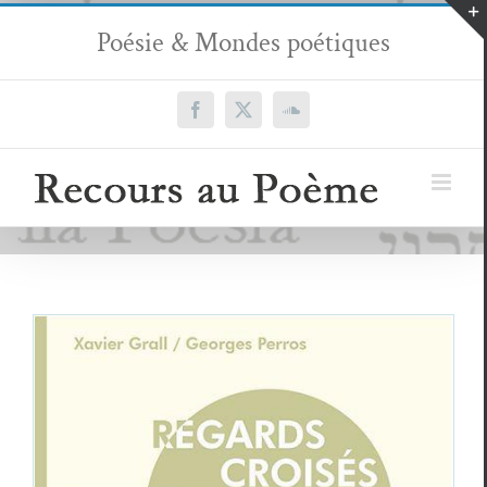
Passer
Poésie & Mondes poétiques
au
contenu
Facebook
X
SoundCloud