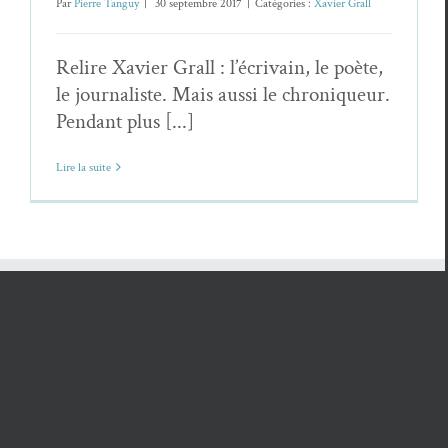
Par
Pierre Tanguy
|
30 septembre 2017
|
Catégories :
Xavier Grall
Relire Xavier Grall : l’écrivain, le poète,
le journaliste. Mais aussi le chroniqueur.
Pendant plus [...]
Lire la suite