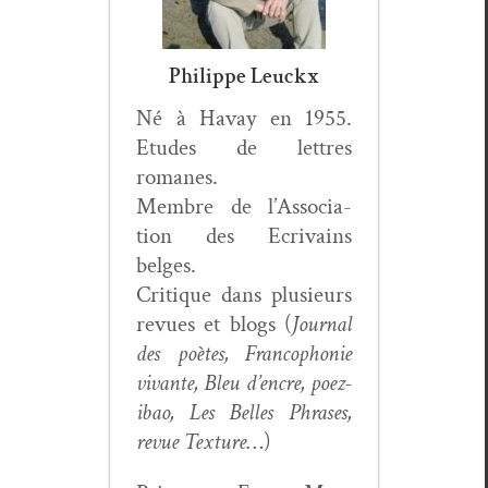
Philippe Leuckx
Né à Havay en 1955.
Etudes de let­tres
romanes.
Mem­bre de l’As­so­ci­a­
tion des Ecrivains
belges.
Cri­tique dans plusieurs
revues et blogs (
Jour­nal
des poètes, Fran­coph­o­nie
vivante, Bleu d’en­cre, poez­
ibao, Les Belles Phras­es,
revue Tex­ture
…)