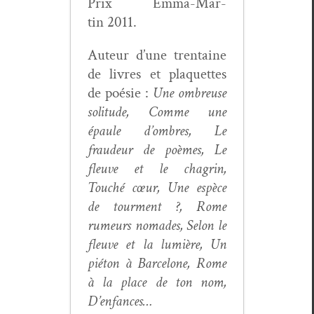
Prix Emma-Mar­
tin 2011.
Auteur d’une trentaine
de livres et pla­que­ttes
de poésie :
Une ombreuse
soli­tude, Comme une
épaule d’om­bres, Le
fraudeur de poèmes, Le
fleuve et le cha­grin,
Touché cœur, Une espèce
de tour­ment ?, Rome
rumeurs nomades, Selon le
fleuve et la lumière, Un
pié­ton à Barcelone, Rome
à la place de ton nom,
D’enfances…