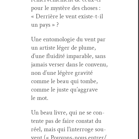
pour le mys­tère des choses :
« Der­rière le vent existe-t-il
un pays » ?
Une ento­molo­gie du vent par
un artiste léger de plume,
d’une flu­id­ité impa­ra­ble, sans
jamais vers­er dans le con­venu,
non d’une légère grav­ité
comme le beau qui tombe,
comme le juste qu’aggrave
le mot.
Un beau livre, qui ne se con­
tente pas de faire con­stat du
réel, mais qui l’interroge sou­
vent (« Pou­vons-nous entrer/