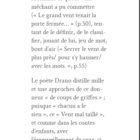
méchant a pu com­met­tre
(« Le grand vent tenait la
porte fer­mée… » (p.50), ten­
tant de le définir, de le clas­si­
fi­er, jouant de lui, jeu de mot,
bout d’air (« Ser­rer le vent de
plus près/ pour s’y hausser/
avec les mots. », p.55)
Le poète Dra­no dis­tille mille
et une approches de ce don­
neur « de coups de griffes » ;
puisque « cha­cun a le
sien », ce « Vent mal tail­lé »,
et comme dans les con­tes
d’enfants, avec
l’émerveillement de ceux-ci