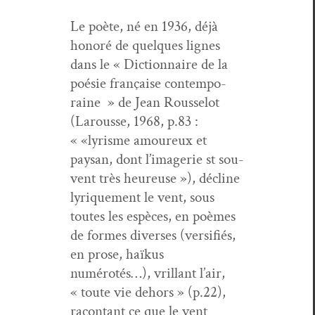
Le poète, né en 1936, déjà
hon­oré de quelques lignes
dans le « Dic­tio­n­naire de la
poésie française con­tem­po­
raine » de Jean Rous­selot
(Larousse, 1968, p.83 :
« «lyrisme amoureux et
paysan, dont l’imagerie st sou­
vent très heureuse »), décline
lyrique­ment le vent, sous
toutes les espèces, en poèmes
de formes divers­es (ver­si­fiés,
en prose, haïkus
numérotés…), vril­lant l’air,
« toute vie dehors » (p.22),
racon­tant ce que le vent