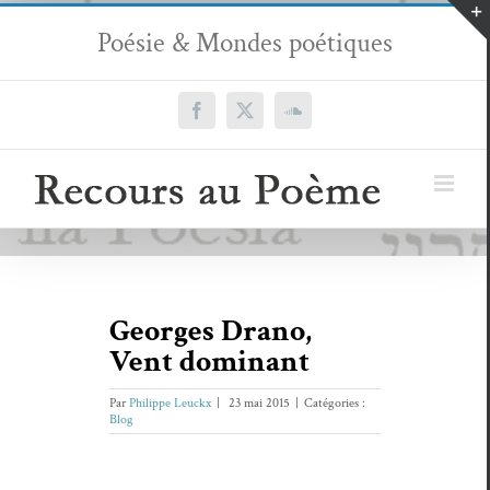
Passer
Poésie & Mondes poétiques
au
contenu
Facebook
X
SoundCloud
Georges Drano,
Vent dominant
Par
Philippe Leuckx
|
23 mai 2015
|
Catégories :
Blog