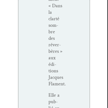
« Dans
la
clarté
som­
bre
des
réver­
bères »
aux
édi­
tions
Jacques
Flament.
Elle a
pub­