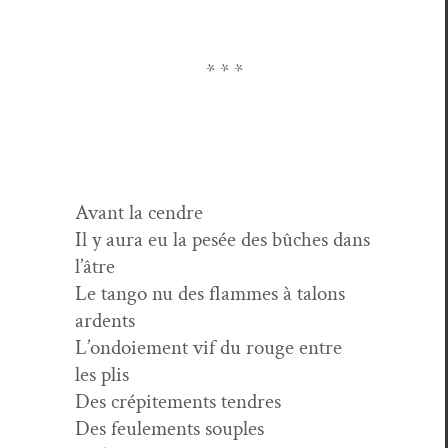
* * *
Avant la cendre
Il y aura eu la pesée des bûch­es dans
l’âtre
Le tan­go nu des flammes à talons
ardents
L’ondoiement vif du rouge entre
les plis
Des crépite­ments tendres
Des feule­ments souples