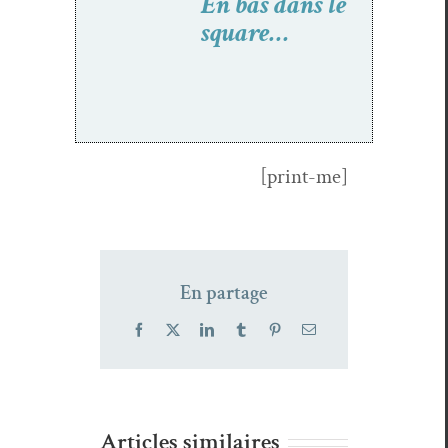
En bas dans le
square…
[print-me]
En partage
Facebook
X
LinkedIn
Tumblr
Pinterest
Email
Articles similaires