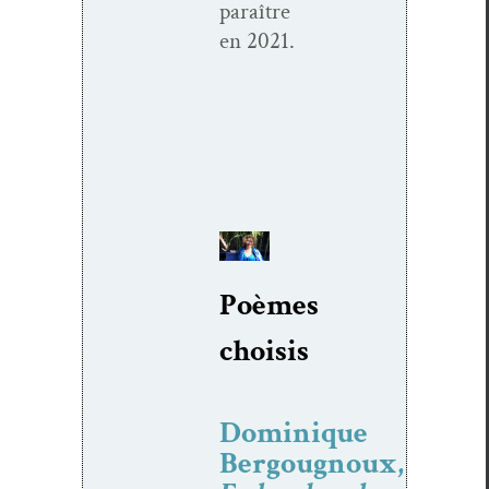
paraître
en 2021.
Poèmes
choi­sis
Dominique
Bergougnoux,