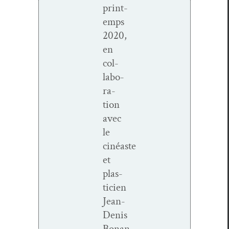
print­
emps
2020,
en
col­
lab­o­
ra­
tion
avec
le
cinéaste
et
plas­
ti­cien
Jean-
Denis
Bonan