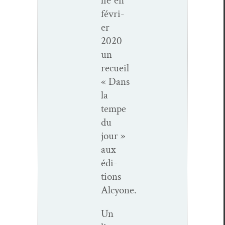
lié en
févri­
er
2020
un
recueil
« Dans
la
tempe
du
jour »
aux
édi­
tions
Alcyone.
Un