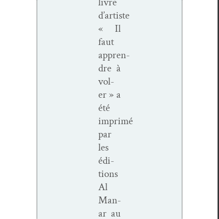
livre
d’artiste
« Il
faut
appren­
dre à
vol­
er » a
été
imprimé
par
les
édi­
tions
Al
Man­
ar au