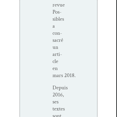
revue
Pos­
si­bles
a
con­
sacré
un
arti­
cle
en
mars 2018.
Depuis
2016,
ses
textes
sont