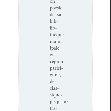
on
poésie
de sa
bib­
lio­
thèque
munic­
i­pale
en
région
parisi­
enne,
des
clas­
siques
jusqu’aux
tra­