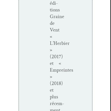
édi­
tions
Graine
de
Vent
«
L’Herbier
»
(2017)
et «
Empreintes
»
(2018)
et
plus
récem­
ment