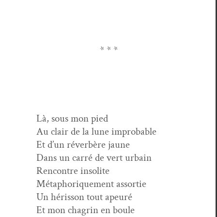
* * *
Là, sous mon pied
Au clair de la lune improbable
Et d’un réver­bère jaune
Dans un car­ré de vert urbain
Ren­con­tre insolite
Métaphorique­ment assortie
Un héris­son tout apeuré
Et mon cha­grin en boule