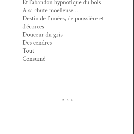
Et l’abandon hyp­no­tique du bois
A sa chute moelleuse…
Des­tin de fumées, de pous­sière et
d’écorces
Douceur du gris
Des cendres
Tout
Consumé
* * *