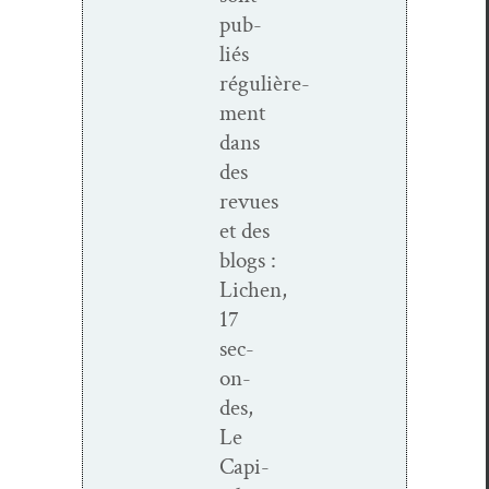
pub­
liés
régulière­
ment
dans
des
revues
et des
blogs :
Lichen,
17
sec­
on­
des,
Le
Cap­i­