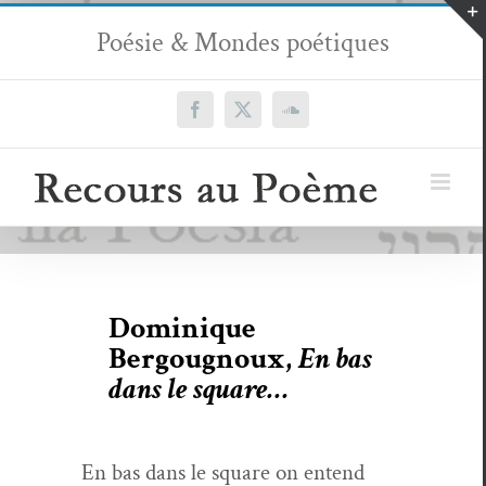
Passer
Poésie & Mondes poétiques
au
contenu
Facebook
X
SoundCloud
Dominique
Bergougnoux,
En bas
dans le square…
En bas dans le square on entend