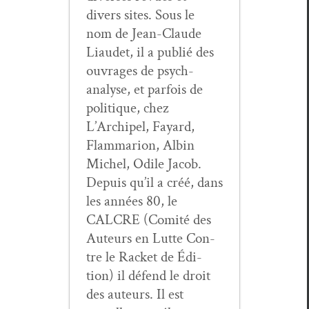
divers sites. Sous le
nom de Jean-Claude
Liaudet, il a pub­lié des
ouvrages de psy­ch­
analyse, et par­fois de
poli­tique, chez
L’Archipel, Fayard,
Flam­mar­i­on, Albin
Michel, Odile Jacob.
Depuis qu’il a créé, dans
les années 80, le
CALCRE (Comité des
Auteurs en Lutte Con­
tre le Rack­et de Édi­
tion) il défend le droit
des auteurs. Il est