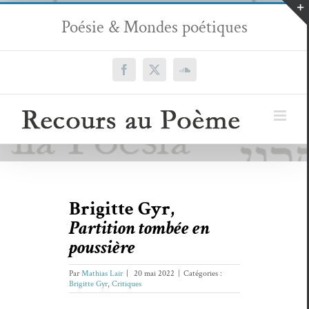
Passer
Poésie & Mondes poétiques
au
contenu
Facebook
X
SoundCloud
Brigitte Gyr,
Partition tombée en
poussière
Par
Mathias Lair
|
20 mai 2022
|
Catégories :
Brigitte Gyr
,
Critiques