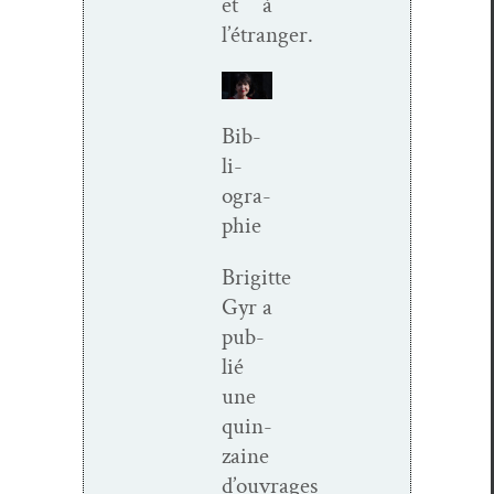
et à
l’étranger.
Bib­
li­
ogra­
phie
Brigitte
Gyr a
pub­
lié
une
quin­
zaine
d’ouvrages