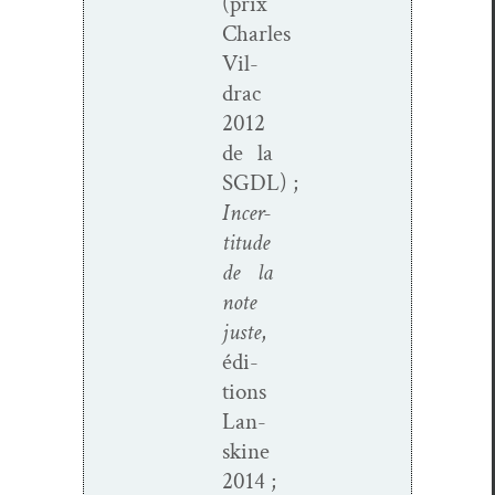
(prix
Charles
Vil­
drac
2012
de la
SGDL) ;
Incer­
ti­tude
de la
note
juste
,
édi­
tions
Lan­
sk­ine
2014 ;