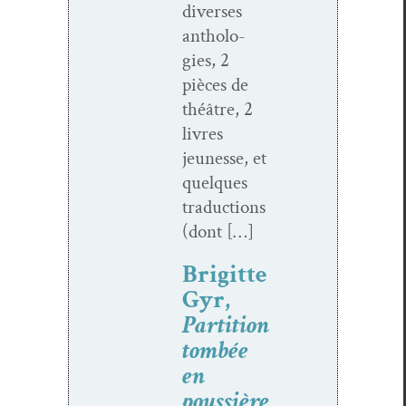
divers­es
antholo­
gies, 2
pièces de
théâtre, 2
livres
jeunesse, et
quelques
tra­duc­tions
(dont […]
Brigitte
Gyr,
Partition
tombée
en
poussière