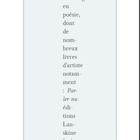
en
poésie,
dont
de
nom­
breux
livres
d’artiste
notam­
ment
:
Par­
ler nu
édi­
tions
Lan­
sk­ine