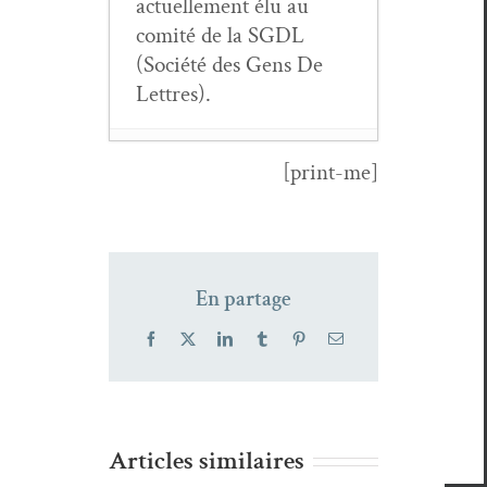
actuelle­ment élu au
comité de la SGDL
(Société des Gens De
Lettres).
[print-me]
Les crises
ivoiri­ennes de
Joakim Afout­
ni
- 21
En partage
juin 2026
Frédérique de
Facebook
X
LinkedIn
Tumblr
Pinterest
Email
Car­val­ho,
désar­mée désar­
mante
- 6 jan­
vi­er 2026
Articles similaires
Gérard