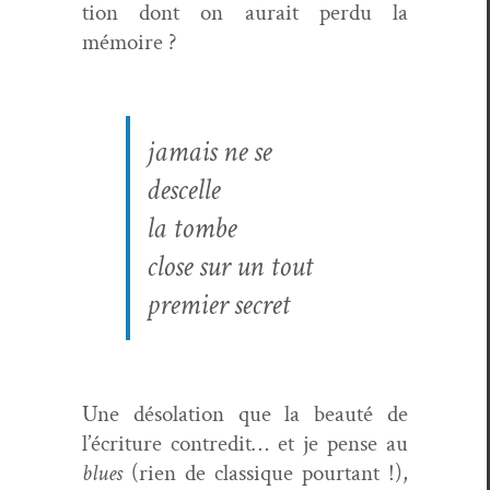
tion dont on aurait per­du la
mémoire ?
jamais ne se
descelle
la tombe
close sur un tout
pre­mier secret
Une déso­la­tion que la beauté de
l’écriture con­tred­it… et je pense au
blues
(rien de clas­sique pour­tant !),