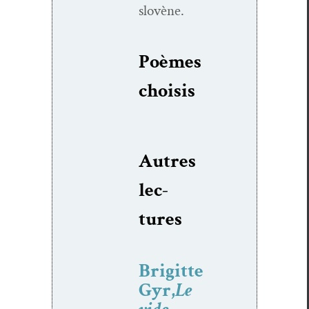
slovène.
Poèmes
choi­sis
Autres
lec­
tures
Brigitte
Gyr,
Le