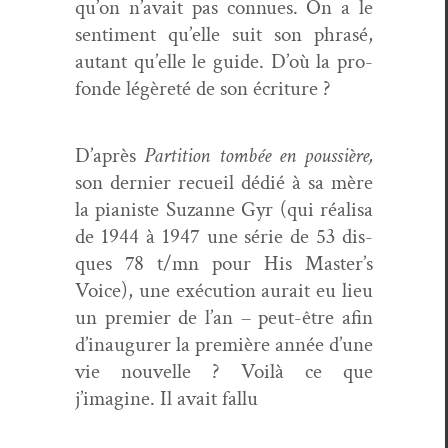
qu’on n’avait pas con­nues. On a le
sen­ti­ment qu’elle suit son phrasé,
autant qu’elle le guide. D’où la pro­
fonde légèreté de son écriture ?
D’après
Par­ti­tion tombée en pous­sière,
son dernier recueil dédié à sa mère
la pianiste Suzanne Gyr (
qui réal­isa
de 1944 à 1947 une série de 53 dis­
ques 78 t/mn pour His Master’s
Voice), une exé­cu­tion aurait eu lieu
un pre­mier de l’an – peut-être afin
d’inaugurer la pre­mière année d’une
vie nou­velle ? Voilà ce que
j’imagine. Il avait fallu