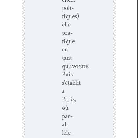
poli­
tiques)
elle
pra­
tique
en
tant
qu’avocate.
Puis
s’établit
à
Paris,
où
par­
al­
lèle­