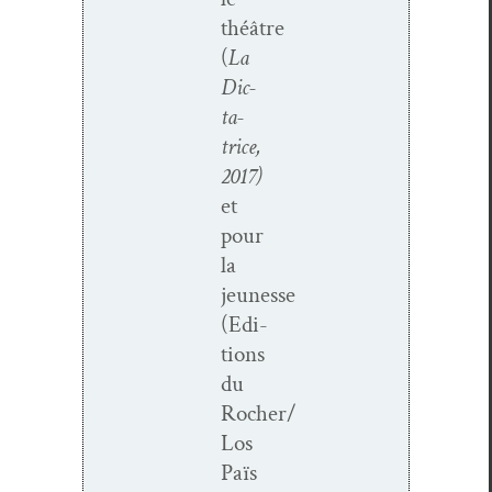
théâtre
(
La
Dic­
ta­
trice,
2017)
et
pour
la
jeunesse
(Edi­
tions
du
Rocher/
Los
Païs