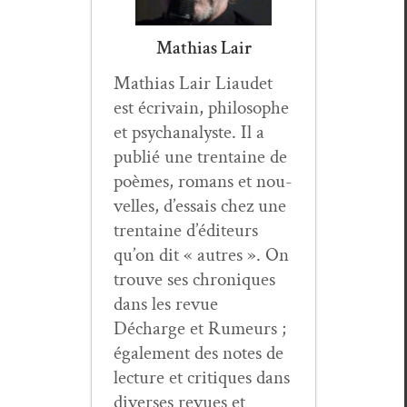
Mathias Lair
Math­ias Lair Liaudet
est écrivain, philosophe
et psy­ch­an­a­lyste. Il a
pub­lié une trentaine de
poèmes, romans et nou­
velles, d’essais chez une
trentaine d’éditeurs
qu’on dit « autres ». On
trou­ve ses chroniques
dans les revue
Décharge et Rumeurs ;
égale­ment des notes de
lec­ture et cri­tiques dans
divers­es revues et