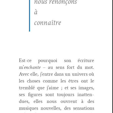
nous renonçons
à
connaître
Est-ce pourquoi son écri­t­ure
m’
enchante
– au sens fort du mot.
Avec elle, j’entre dans un univers où
les choses comme les êtres ont le
trem­blé que j’aime ; et ses images,
ses fig­ures sont tou­jours inat­ten­
dues, elles nous ouvrent à des
musiques nou­velles, des sen­sa­tions