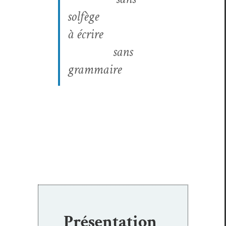
solfège
à écrire
sans
grammaire
Présentation