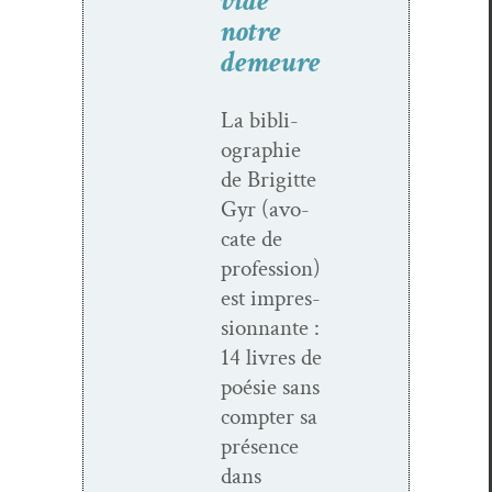
vide
notre
demeure
La bib­li­
ogra­phie
de Brigitte
Gyr (avo­
cate de
pro­fes­sion)
est impres­
sion­nante :
14 livres de
poésie sans
compter sa
présence
dans