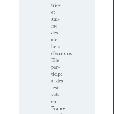
trice
et
ani­
me
des
ate­
liers
d’écriture.
Elle
par­
ticipe
à des
fes­ti­
vals
en
France