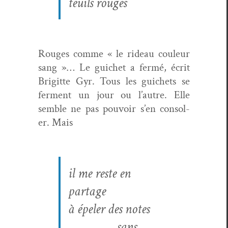
teuils rouges
Rouges comme « le rideau couleur
sang »… Le guichet a fer­mé, écrit
Brigitte Gyr. Tous les guichets se
fer­ment un jour ou l’autre. Elle
sem­ble ne pas pou­voir s’en con­sol­
er. Mais
il me reste en
partage
à épel­er des notes
sans