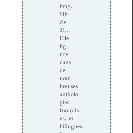
fang,
Siè­
cle
21…
Elle
fig­
ure
dans
de
nom­
breuses
antholo­
gies
français­
es, et
bilingues.