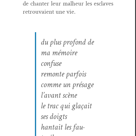
de chanter leur mal­heur les esclaves
retrou­vaient une vie.
du plus pro­fond de
ma mémoire
confuse
remonte par­fois
comme un présage
l’avant scène
le trac qui glaçait
ses doigts
han­tait les fau­