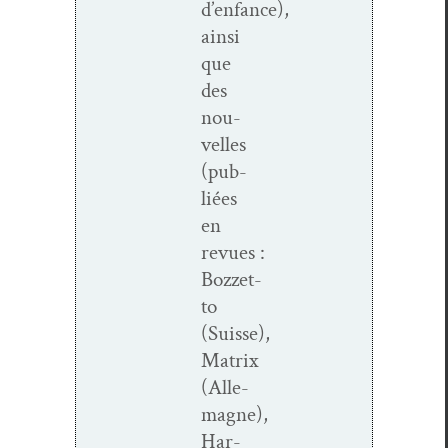
d’enfance),
ain­si
que
des
nou­
velles
(pub­
liées
en
revues :
Bozzet­
to
(Suisse),
Matrix
(Alle­
magne),
Har­