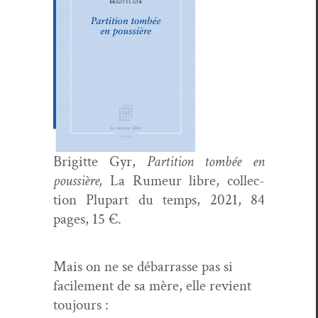
Brigitte Gyr,
Par­ti­tion tombée en
pous­sière,
La Rumeur libre, col­lec­
tion Plu­part du temps, 2021, 84
pages, 15 €.
Mais on ne se débar­rasse pas si
facile­ment de sa mère, elle revient
toujours :