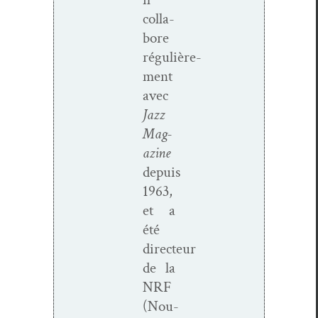
col­la­
bore
régulière­
ment
avec
Jazz
Mag­
a­zine
depuis
1963,
et a
été
directeur
de la
NRF
(Nou­