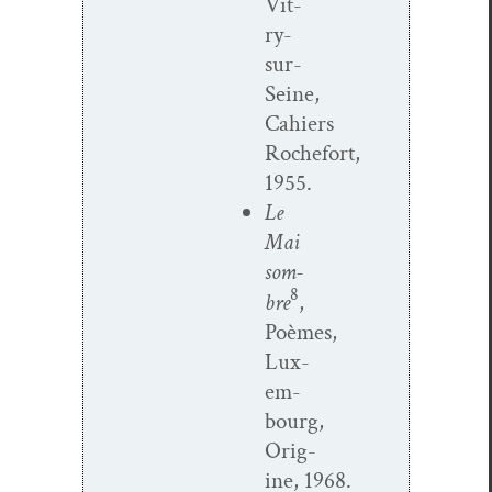
Vit­
ry-
sur-
Seine,
Cahiers
Rochefort,
1955.
Le
Mai
som­
8
bre
,
Poèmes,
Lux­
em­
bourg,
Orig­
ine, 1968.