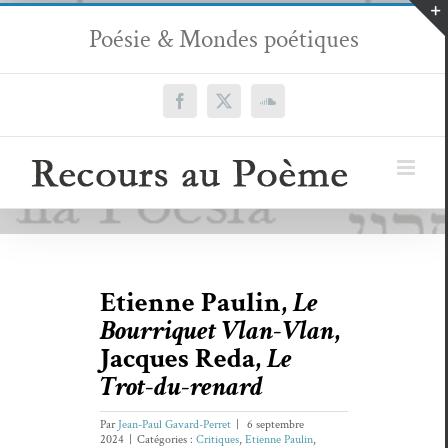
Passer
Poésie & Mondes poétiques
au
contenu
Facebook
X
SoundCloud
Etienne Paulin,
Le
Bourriquet Vlan-Vlan
,
Jacques Reda,
Le
Trot-du-renard
Par
Jean-Paul Gavard-Perret
|
6 septembre
2024
|
Catégories :
Critiques
,
Etienne Paulin
,