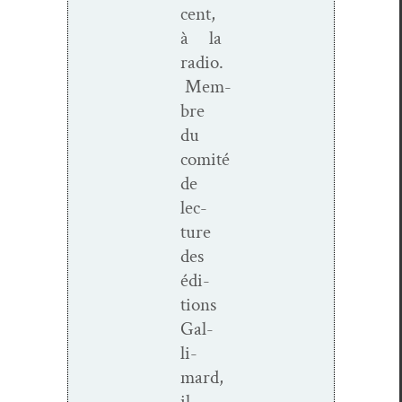
cent,
à la
radio.
Mem­
bre
du
comité
de
lec­
ture
des
édi­
tions
Gal­
li­
mard,
il