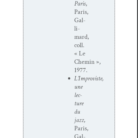
Paris
,
Paris,
Gal­
li­
mard,
coll.
« Le
Chemin »,
1977.
L’Improviste,
une
lec­
ture
du
jazz
,
Paris,
Gal­