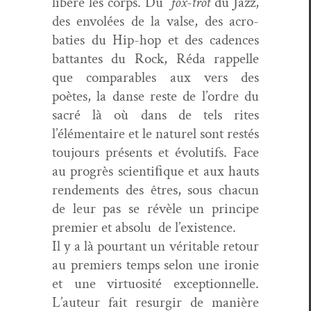
libère les corps. Du
fox-trot
du Jazz,
des envolées de la valse, des acro­
baties du Hip-hop et des cadences
bat­tantes du Rock, Réda rap­pelle
que com­pa­ra­bles aux vers des
poètes, la danse reste de l’ordre du
sacré là où dans de tels rites
l’élémentaire et le naturel sont restés
tou­jours présents et évo­lu­tifs. Face
au pro­grès sci­en­tiﬁque et aux hauts
ren­de­ments des êtres, sous cha­cun
de leur pas se révèle un principe
pre­mier et absolu de l’existence.
Il y a là pour­tant un véri­ta­ble retour
au pre­miers temps selon une ironie
et une vir­tu­osité excep­tion­nelle.
L’auteur fait resur­gir de manière