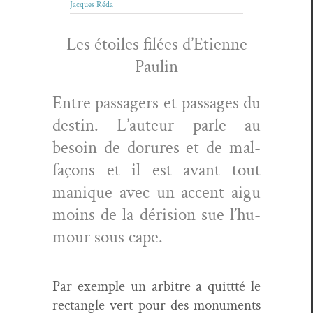
Jacques Réda
Les étoiles filées d’E­ti­enne
Paulin
Entre pas­sagers et pas­sages du
des­tin. L’au­teur par­le au
besoin de dorures et de mal­
façons et il est avant tout
manique avec un accent aigu
moins de la déri­sion sue l’hu­
mour sous cape.
Par exem­ple un arbi­tre a quitt­té le
rec­tan­gle vert pour des mon­u­ments