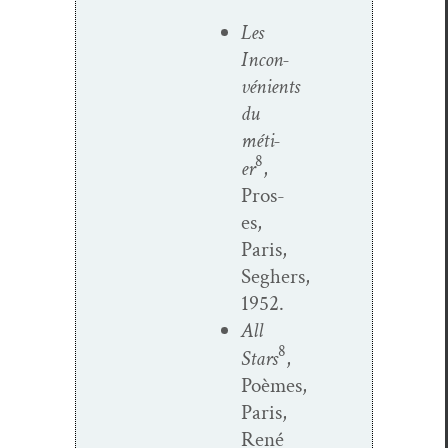
Les
Incon­
vénients
du
méti­
8
er
,
Pros­
es,
Paris,
Seghers,
1952.
All
8
Stars
,
Poèmes,
Paris,
René