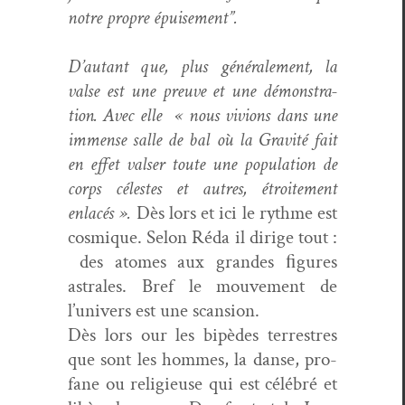
notre pro­pre épuisement”.
D’autant que, plus générale­ment, la
valse est une preuve et une démon­stra­
tion. Avec elle « nous viv­ions dans une
immense salle de bal où la Grav­ité fait
en effet valser toute une pop­u­la­tion de
corps célestes et autres, étroite­ment
enlacés ».
Dès lors et ici le rythme est
cos­mique. Selon Réda il dirige tout :
des atom­es aux grandes ﬁgures
astrales. Bref le mou­ve­ment de
l’univers est une scansion.
Dès lors our les bipèdes ter­restres
que sont les hommes, la danse, pro­
fane ou religieuse qui est célébré et