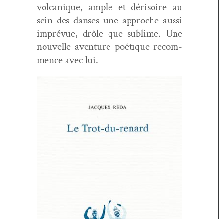
vol­canique, ample et dérisoire au
sein des dans­es une approche aus­si
imprévue, drôle que sub­lime. Une
nou­velle aven­ture poé­tique recom­
mence avec lui.