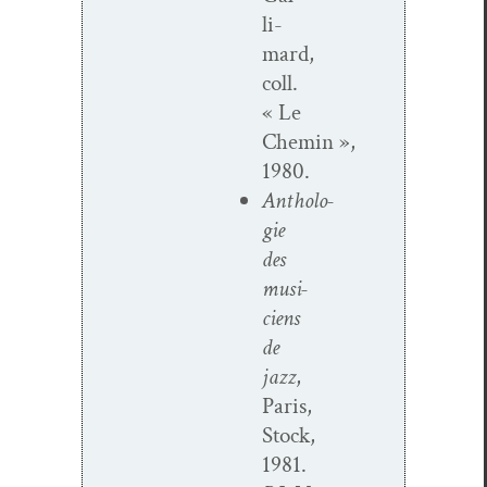
li­
mard,
coll.
« Le
Chemin »,
1980.
Antholo­
gie
des
musi­
ciens
de
jazz
,
Paris,
Stock,
1981.