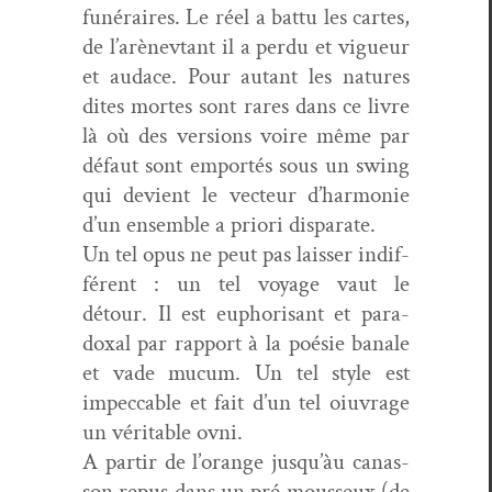
funéraires. Le réel a bat­tu les cartes,
de l’arènev­tant il a per­du et vigueur
et audace. Pour autant les natures
dites mortes sont rares dans ce livre
là où des ver­sions voire même par
défaut sont emportés sous un swing
qui devient le vecteur d’harmonie
d’un ensem­ble a pri­ori disparate.
Un tel opus ne peut pas laiss­er indif­
férent : un tel voy­age vaut le
détour. Il est eupho­risant et para­
dox­al par rap­port à la poésie banale
et vade mucum. Un tel style est
impec­ca­ble et fait d’un tel oiu­vrage
un véri­ta­ble ovni.
A par­tir de l’o­r­ange jusqu’àu canas­
son repus dans un pré mousseux (de