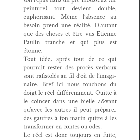
pein­ture) tout devient dou­ble,
eupho­risant. Même l’ab­sence au
besoin prend une réal­ité. D’au­tant
que des choses et être vus Eti­enne
Paulin tranche et qui plus est
étonne.
Tout idée, après tout de ce qui
pour­rait rester des procès ver­baux
sont rafis­tolés au fil d’où de l’imag­i­
naire. Bref ici nous tou­chons du
doigt le réel dif­férem­ment. Quitte à
le coin­cer dans une bielle a&vant
qu’avec les autres il peut pré­par­er
des gaufres à fon marin quitte à les
trans­former en con­tes ou odes.
Le réel est donc tou­jours en fuite,