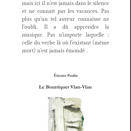
mais ici il n’est jamais dans le silence
et ne con­naît pas les vacances. Pas
plus qu’un tel auteur con­naisse ne
l’ou­bli. Il a dû appren­dre la
musique. Pas n’im­porte laque­lle :
celle du verbe là où l’ex­is­tant (même
mort) n’est jamais émondé .