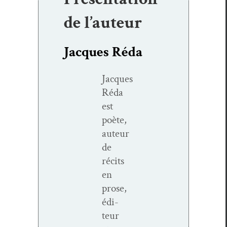
de l’auteur
Jacques Réda
Jacques
Réda
est
poète,
auteur
de
réc­its
en
prose,
édi­
teur