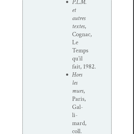
P.L.M.
et
autres
textes
,
Cognac,
Le
Temps
qu’il
fait, 1982.
Hors
les
murs
,
Paris,
Gal­
li­
mard,
coll.