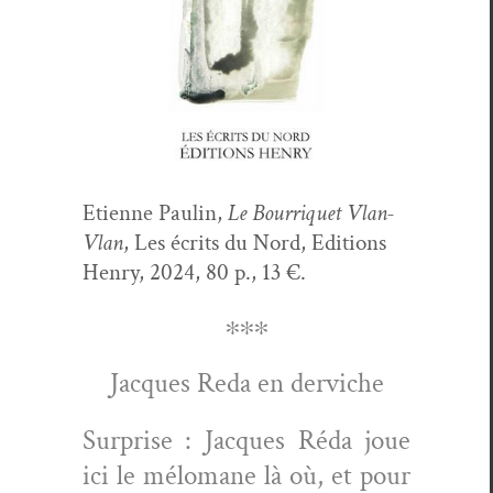
Eti­enne Paulin,
Le Bour­ri­quet Vlan-
Vlan
, Les écrits du Nord, Edi­tions
Hen­ry, 2024, 80 p., 13 €.
∗∗∗
Jacques Reda en derviche
Sur­prise : Jacques Réda joue
ici le mélo­mane là où, et pour