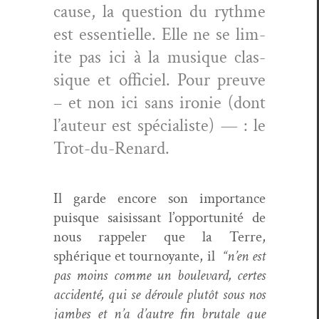
cause, la ques­tion du rythme
est essen­tielle. Elle ne se lim­
ite pas ici à la musique clas­
sique et offi­ciel. Pour preuve
– et non ici sans ironie (dont
l’auteur est spé­cial­iste) — : le
Trot-du-Renard.
Il garde encore son impor­tance
puisque sai­sis­sant l’opportunité de
nous rap­pel­er que la Terre,
sphérique et tournoy­ante, il
“n’en est
pas moins comme un boule­vard, certes
acci­den­té, qui se déroule plutôt sous nos
jambes et n’a d’autre ﬁn bru­tale que