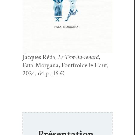
J
acques Réda
,
Le Trot-du-renard
,
Fata-Mor­gana, Font­froide le Haut,
2024, 64 p., 16 €.
Présentation