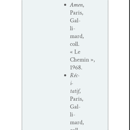
Amen
,
Paris,
Gal­
li­
mard,
coll.
« Le
Chemin »,
1968.
Réc­
i­
tatif
,
Paris,
Gal­
li­
mard,