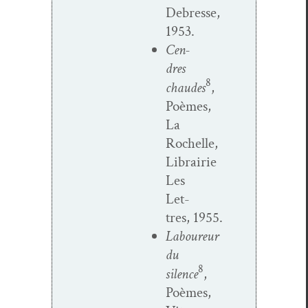
Debresse,
1953.
Cen­
dres
8
chaudes
,
Poèmes,
La
Rochelle,
Librairie
Les
Let­
tres, 1955.
Laboureur
du
8
silence
,
Poèmes,